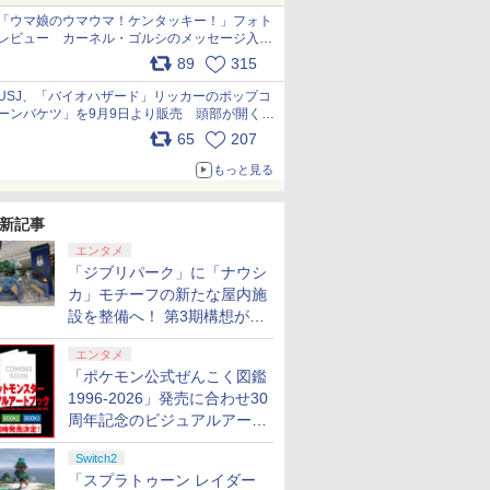
「ウマ娘のウマウマ！ケンタッキー！」フォト
レビュー カーネル・ゴルシのメッセージ入り
パッケージや描き下ろしトレカなどが登場
89
315
pic.x.com/PjnkR9vkXl
USJ、「バイオハザード」リッカーのポップコ
ーンバケツ」を9月9日より販売 頭部が開く仕
組み。味は恐怖を堪のう「味噌フレーバー」
65
207
pic.x.com/81MuXGahVM
もっと見る
新記事
エンタメ
「ジブリパーク」に「ナウシ
カ」モチーフの新たな屋内施
設を整備へ！ 第3期構想が公
開
エンタメ
「ポケモン公式ぜんこく図鑑
1996-2026」発売に合わせ30
周年記念のビジュアルアート
ブック3冊同時発売が決定
Switch2
「スプラトゥーン レイダー