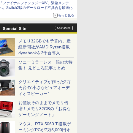
「ファイナルファンタジーXIV」緊急メンテ
アイスカップに入ったスライムやわたぼう、ベ
へ。Switch2版のデータロード不具合を最適化
ビーサタンなどがオリジナルアートで登場
もっと見る
Special Site
メモリ32GBでも予算内。産
経新聞社がAMD Ryzen搭載
dynabookを2千台導入
ソニーミラーレス一眼の大特
集！ 見どころ記事まとめ
クリエイティブが作った2万
円台の“小さなピュアオーデ
ィオスピーカー”
お値段そのままでメモリ倍
増！メモリ32GBの「お得な
ゲーミングノート」
マウス、RTX 5060 Ti搭載ゲ
ーミングPCが7万5,000円オ