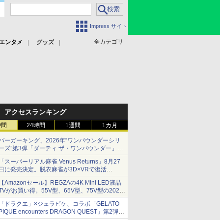
Impress サイト
全カテゴリ
エンタメ
グッズ
アクセスランキング
時間
24時間
1週間
1カ月
バーガーキング、2026年“ワンパウンダーシリ
ーズ”第3弾「ダーティ ザ・ワンパウンダー」を
8月7日発売
「スーパーリアル麻雀 Venus Returns」8月27
「特製ガーリックマヨソース」を使用した超大
日に発売決定。脱衣麻雀が3D×VRで復活
型チーズバーガー
発売から2週間は20%オフになるセールが実施
【Amazonセール】REGZAの4K Mini LED液晶
TVがお買い得。55V型、65V型、75V型の2026
年モデルがラインナップ
「ドラクエ」×ジェラピケ、コラボ「GELATO
PIQUE encounters DRAGON QUEST」第2弾が
本日発売