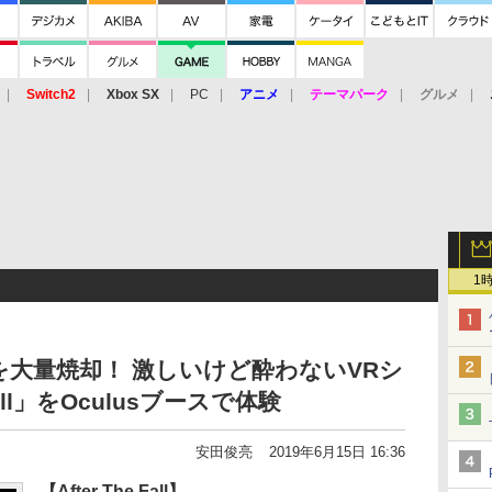
Switch2
Xbox SX
PC
アニメ
テーマパーク
グルメ
 Vita
3DS
アーケード
VR
1
大量焼却！ 激しいけど酔わないVRシ
Fall」をOculusブースで体験
安田俊亮
2019年6月15日 16:36
【After The Fall】