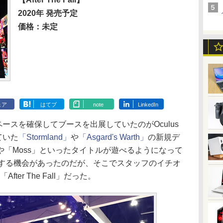
2020年 発売予定
価格：未定
ェア
はてブ
note
LinkedIn
ペースを確保してブースを出展していたのがOculus
ていた
「Stormland」
や
「Asgard's Warth」
の新規デ
er」や「Moss」といったタイトルが遊べるようになって
取材する機会があったのだが、そこでスタッフのイチオ
er The Fall」だった。