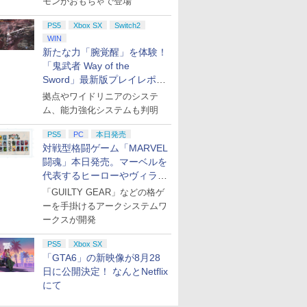
モンがおもちゃで登場
PS5
Xbox SX
Switch2
WIN
新たな力「腕覚醒」を体験！
「鬼武者 Way of the
Sword」最新版プレイレポー
ト
拠点やワイドリニアのシステ
ム、能力強化システムも判明
PS5
PC
本日発売
対戦型格闘ゲーム「MARVEL
闘魂」本日発売。マーベルを
代表するヒーローやヴィラン
たちが登場
「GUILTY GEAR」などの格ゲ
ーを手掛けるアークシステムワ
ークスが開発
PS5
Xbox SX
「GTA6」の新映像が8月28
日に公開決定！ なんとNetflix
にて