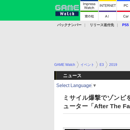
バックナンバー
リリース送付先
PS5
モバイル
eスポーツ
クラウド
PS
GAME Watch
イベント
E3
2019
ニュース
Select Language
▼
ミサイル爆撃でゾンビを
ューター「After The 