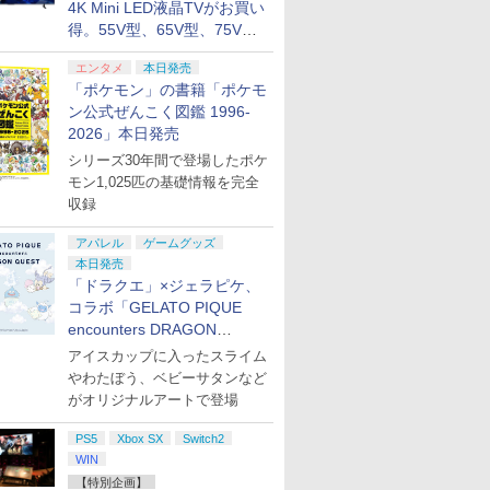
4K Mini LED液晶TVがお買い
得。55V型、65V型、75V型
の2026年モデルがラインナ
エンタメ
本日発売
ップ
「ポケモン」の書籍「ポケモ
ン公式ぜんこく図鑑 1996-
2026」本日発売
シリーズ30年間で登場したポケ
モン1,025匹の基礎情報を完全
収録
アパレル
ゲームグッズ
本日発売
「ドラクエ」×ジェラピケ、
コラボ「GELATO PIQUE
encounters DRAGON
QUEST」第2弾が本日発売
アイスカップに入ったスライム
やわたぼう、ベビーサタンなど
がオリジナルアートで登場
PS5
Xbox SX
Switch2
WIN
【特別企画】