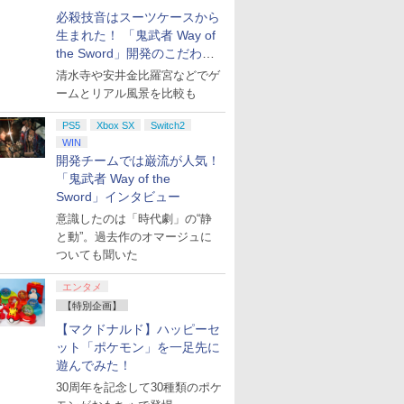
必殺技音はスーツケースから
生まれた！ 「鬼武者 Way of
the Sword」開発のこだわり
を目撃！
清水寺や安井金比羅宮などでゲ
ームとリアル風景を比較も
PS5
Xbox SX
Switch2
WIN
開発チームでは巌流が人気！
「鬼武者 Way of the
Sword」インタビュー
意識したのは「時代劇」の“静
と動”。過去作のオマージュに
ついても聞いた
エンタメ
【特別企画】
【マクドナルド】ハッピーセ
ット「ポケモン」を一足先に
遊んでみた！
30周年を記念して30種類のポケ