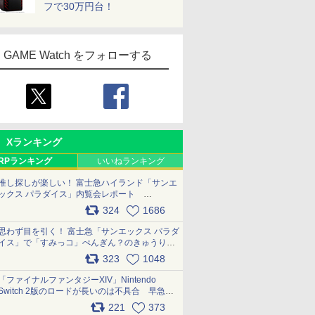
フで30万円台！
GAME Watch をフォローする
Xランキング
RPランキング
いいねランキング
推し探しが楽しい！ 富士急ハイランド「サンエ
ックス パラダイス」内覧会レポート
pic.x.com/p718c0QB0k
324
1686
思わず目を引く！ 富士急「サンエックス パラダ
イス」で「すみっコ」ぺんぎん？のきゅうりド
ッグを食べてみた イラストそのままのメニュ
323
1048
ー化に挑戦。これが意外にもおいしい
pic.x.com/Kgl04hZaeg
「ファイナルファンタジーXIV」Nintendo
Switch 2版のロードが長いのは不具合 早急に
アップデートできるよう対応中
221
373
pic.x.com/s9S3nRCAGa