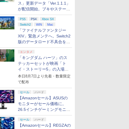
ス」更新データ「Ver.1.1.1」
が配信開始。ブキやステージ
に関する不具合を修正
PS5
PS4
Xbox SX
Switch2
WIN
Mac
「ファイナルファンタジー
XIV」緊急メンテへ。Switch2
版のデータロード不具合を最
適化
エンタメ
「キングダム ハーツ」のス
テッカーセットが映画「ト
イ・ストーリー5」の入場特
典として配布決定！
本日8月7日より先着・数量限定
で配布
セール
ハード
【Amazonセール】ASUSの
モニターがセール価格に。
26.5インチゲーミングモニタ
ー「ROG Strix OLED
セール
ハード
XG27ACDMS」限定モデルも
【Amazonセール】REGZAの
お買い得