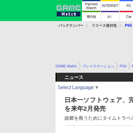
バックナンバー
リリース送付先
PS5
モバイル
eスポーツ
クラウド
PS
GAME Watch
プレイステーション
PS4
ニュース
Select Language
▼
日本一ソフトウェア、完全新
を来年2月発売
故郷を救うためにタイムトラベ