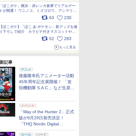
「ぽこポケ」横浜・赤レンガ倉庫でリアルゲー
トが開通！ ワニノコ、ミズゴロウ、アシマリ登
場シーンをレポート pic.x.com/LDgEByVl6D
63
230
【ぽこポケ】「ぽこ あ ポケモン」新グッズを撮
り下ろしで紹介 カラビナ付きマスコットやス
クエアポーチが仲間入り
52
283
pic.x.com/XmVAgBxaW5
もっと見る
新記事
アニメ
後藤隆幸氏アニメーター活動
45年周年記念展開催！ 「攻
殻機動隊 S.A.C.」など生原
画、総作画監督修正が展示
イベント
「Way of the Hunter 2」正式
版が9月29日発売決定！
「THQ Nordic Digital
Showcase 2026」まとめ
セール
ハード