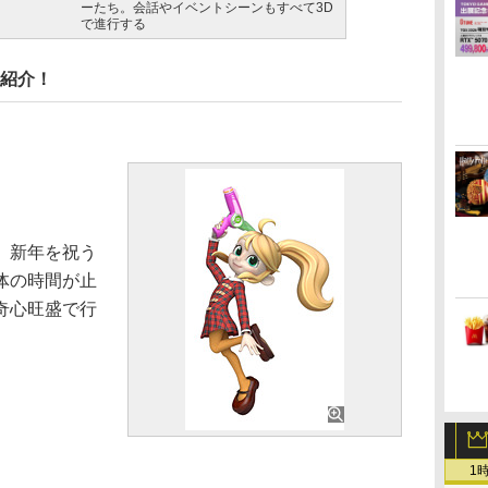
ーたち。会話やイベントシーンもすべて3D
で進行する
を紹介！
。新年を祝う
体の時間が止
奇心旺盛で行
1