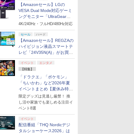
【Amazonセール】LGの
VESA Dual Mode対応ゲーミ
ングモニター「UltraGear
27G850A-B」がお買い得！
4K/240Hz・フルHD/480Hz対応
セール
ハード
【Amazonセール】REGZAの
ハイビジョン液晶スマートテ
レビ「24V35N(A)」がお買い
得！
イベント
エンタメ
【特集】
「ドラクエ」「ポケモン」
「ちいかわ」など2026年夏
イベントまとめ【夏休み特
集】
限定グッズは見逃し厳禁！ 推
し活や家族でも楽しめる注目イ
ベント8選
イベント
配信番組「THQ Nordicデジ
タルショーケース2026」は