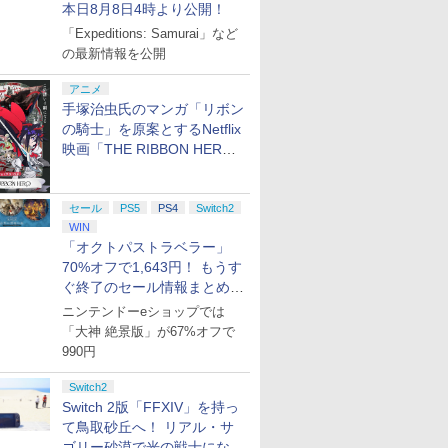
本日8月8日4時より公開！
「Expeditions: Samurai」など
の最新情報を公開
アニメ
手塚治虫氏のマンガ「リボン
の騎士」を原案とするNetflix
映画「THE RIBBON HERO
リボンヒーロー」本日配信開
始
セール
PS5
PS4
Switch2
WIN
「オクトパストラベラー」
70%オフで1,643円！ もうす
ぐ終了のセール情報まとめ
【8月8日更新】
ニンテンドーeショップでは
「大神 絶景版」が67%オフで
990円
Switch2
Switch 2版「FFXIV」を持っ
て鳥取砂丘へ！ リアル・サ
ゴリー砂漠で光の戦士になっ