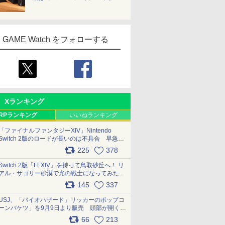
GAME Watch をフォローする
Xランキング
RPランキング
いいねランキング
「ファイナルファンタジーXIV」Nintendo
Switch 2版のロードが長いのは不具合 早急に
アップデートできるよう対応中
225
378
pic.x.com/s9S3nRCAGa
Switch 2版「FFXIV」を持って鳥取砂丘へ！ リ
アル・サゴリー砂漠で光の戦士になってみた
pic.x.com/qyOfL2uv1n
145
337
USJ、「バイオハザード」リッカーのポップコ
ーンバケツ」を9月9日より販売 頭部が開く仕
組み。味は恐怖を堪のう「味噌フレーバー」
66
213
pic.x.com/81MuXGahVM