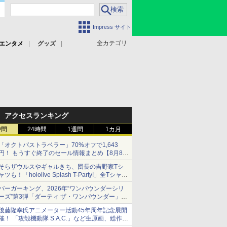
Impress サイト
全カテゴリ
エンタメ
グッズ
アクセスランキング
時間
24時間
1週間
1カ月
「オクトパストラベラー」70%オフで1,643
円！ もうすぐ終了のセール情報まとめ【8月8日
更新】
そらザウルスやギャルきち、団長の吉野家Tシ
ニンテンドーeショップでは「大神 絶景版」が
ャツも！「hololive Splash T-Party!」全Tシャツ
67%オフで990円
ラインナップ公開＆オンライン販売開始
バーガーキング、2026年“ワンパウンダーシリ
ーズ”第3弾「ダーティ ザ・ワンパウンダー」を
8月7日発売
後藤隆幸氏アニメーター活動45年周年記念展開
「特製ガーリックマヨソース」を使用した超大
催！ 「攻殻機動隊 S.A.C.」など生原画、総作画
型チーズバーガー
監督修正が展示