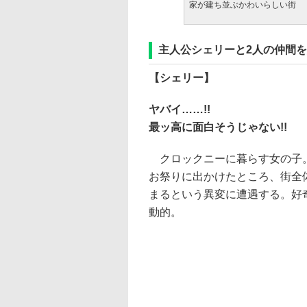
家が建ち並ぶかわいらしい街
主人公シェリーと2人の仲間
【シェリー】
ヤバイ……!!
最ッ高に面白そうじゃない!!
クロックニーに暮らす女の子
お祭りに出かけたところ、街全
まるという異変に遭遇する。好
動的。