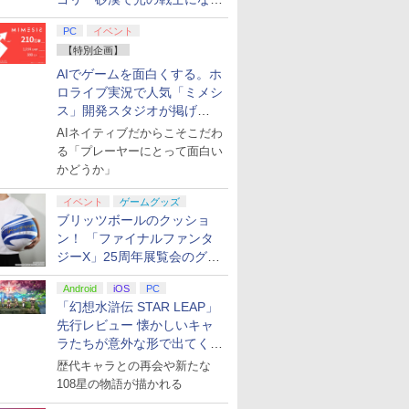
てみた
PC
イベント
【特別企画】
AIでゲームを面白くする。ホ
ロライブ実況で人気「ミメシ
ス」開発スタジオが掲げ
る“AI活用の信念”とは？【講
AIネイティブだからこそこだわ
演レポート】
る「プレーヤーにとって面白い
かどうか」
イベント
ゲームグッズ
ブリッツボールのクッショ
ン！ 「ファイナルファンタ
ジーX」25周年展覧会のグッ
ズ情報が公開
Android
iOS
PC
「幻想水滸伝 STAR LEAP」
先行レビュー 懐かしいキャ
ラたちが意外な形で出てくる
シリーズ完全新作！
歴代キャラとの再会や新たな
108星の物語が描かれる