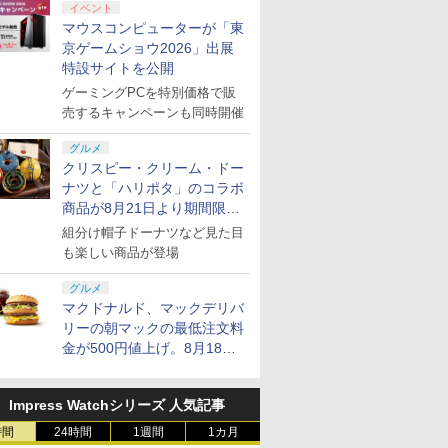
イベント
マウスコンピューターが「東
京ゲームショウ2026」出展
特設サイトを公開
ゲーミングPCを特別価格で販
売するキャンペーンも同時開催
グルメ
クリスピー・クリーム・ドー
ナツと「ハリポタ」のコラボ
商品が8月21日より期間限定
で発売
組分け帽子ドーナツなど見た目
も楽しい商品が登場
グルメ
マクドナルド、マックデリバ
リーの朝マックの最低注文料
金が500円値上げ。8月18日
より1,500円から受付
Impress Watchシリーズ 人気記事
時間
24時間
1週間
1カ月