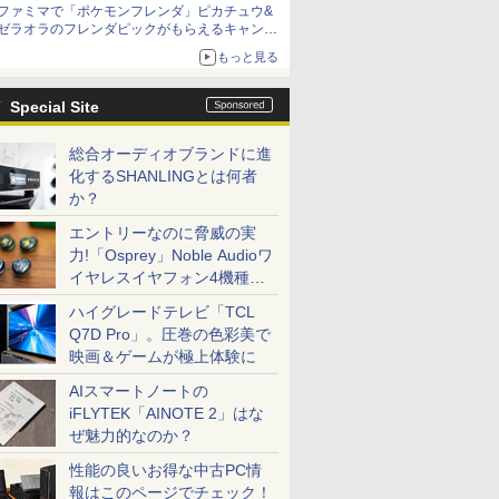
ファミマで「ポケモンフレンダ」ピカチュウ&
ゼラオラのフレンダピックがもらえるキャンペ
ーン開催！
もっと見る
Special Site
総合オーディオブランドに進
化するSHANLINGとは何者
か？
エントリーなのに脅威の実
力!「Osprey」Noble Audioワ
イヤレスイヤフォン4機種を
一気に聴く
ハイグレードテレビ「TCL
Q7D Pro」。圧巻の色彩美で
映画＆ゲームが極上体験に
AIスマートノートの
iFLYTEK「AINOTE 2」はな
ぜ魅力的なのか？
性能の良いお得な中古PC情
報はこのページでチェック！