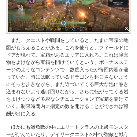
また、クエストや戦闘をしていると、たまに宝箱の地
図がもらえることがある。これを使うと、フィールドに
ドアが現れて、宝箱があるエリアに入れる。これは障害
物をよけながら宝箱を開けていくという、ボーナスステ
ージのようなコンテンツで、数度入ったが毎回内容が違
っていた。時には眠っているドラゴンを起こさないよう
にそっと歩きながら、また近づいてくる巨大な泡に巻き
込まれないよう逃げ回りながら、さらに転がってくる岩
をよけつつなど多彩なシチュエーションで宝箱を開けて
いく。制限時間内に指定の数を開けることができれば報
酬が出に入る。
ほかにも雑魚敵の中にエリートクラスの上級モンスタ
ーが佇んでいたり、デイリークエストの中で強敵と戦う