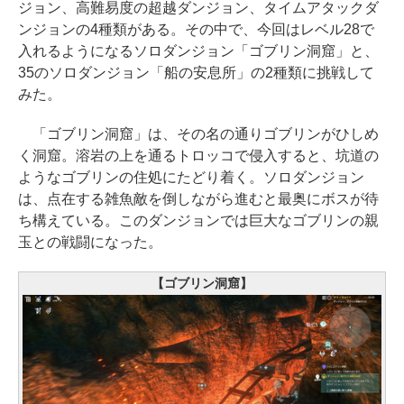
ジョン、高難易度の超越ダンジョン、タイムアタックダ
ンジョンの4種類がある。その中で、今回はレベル28で
入れるようになるソロダンジョン「ゴブリン洞窟」と、
35のソロダンジョン「船の安息所」の2種類に挑戦して
みた。
「ゴブリン洞窟」は、その名の通りゴブリンがひしめ
く洞窟。溶岩の上を通るトロッコで侵入すると、坑道の
ようなゴブリンの住処にたどり着く。ソロダンジョン
は、点在する雑魚敵を倒しながら進むと最奥にボスが待
ち構えている。このダンジョンでは巨大なゴブリンの親
玉との戦闘になった。
【ゴブリン洞窟】