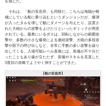
を感じた。
それは、「船の安息所」も同様だ。こちらは海賊が根
城にしている船に乗り込むというダンジョンだが、爆弾
が入ったタルを壊して敵にダメージを与えたり、設置さ
れた大砲からの攻撃をよけたりといったギミックが用意
されている。最奥にいるボスは、回転しながらの範囲攻
撃や、多数の小さな爆発による連続攻撃、大砲の多段攻
撃や部下の呼び出しなど、非常に手数の多い攻撃を繰り
出してくる。入場可能レベル直後には、装備が不十分だ
ったこともあり歯が立たたず、装備やスキルを見直した
3度目の攻略でようやく倒すことができた。
【船の安息所】