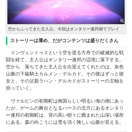
空からふってきた主人公。今回はオンタリー連邦側でプレイ
ストーリーは薄め、だがコンテンツは盛りだくさん
インヴェントゥスという空を渡る方舟での破滅的な戦
闘を経て、主人公はオンタリー連邦の辺境に落下する。
空から 落ちてきた主人公を出迎えてくれたのは、灰色
山脈の下級騎士カルメン・デルカド。その後はずっと彼
女と、その父親ラハン・デルカドがストーリーの主軸を
担っていく。
ヴァルピンの初期町は南国らしい明るい海の側にあっ
たが、ゲームの舞台となるハースの北方にあるオンタリ
ー連邦の初期町は、背の高い樹々に囲まれた山深い場所
にある。森の向こうには雪を頂く険しい山脈が見える。