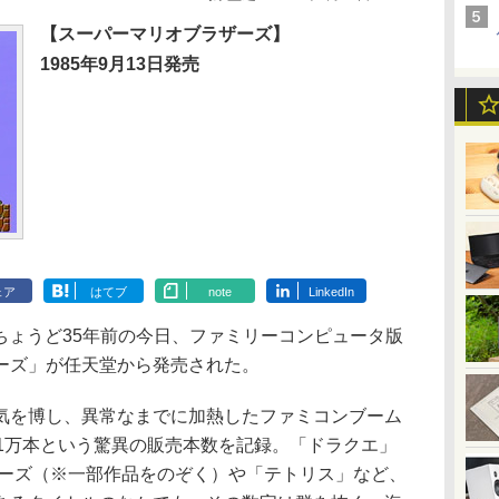
【スーパーマリオブラザーズ】
1985年9月13日発売
ェア
はてブ
note
LinkedIn
らちょうど35年前の今日、ファミリーコンピュータ版
ーズ」が任天堂から発売された。
を博し、異常なまでに加熱したファミコンブーム
81万本という驚異の販売本数を記録。「ドラクエ」
リーズ（※一部作品をのぞく）や「テトリス」など、