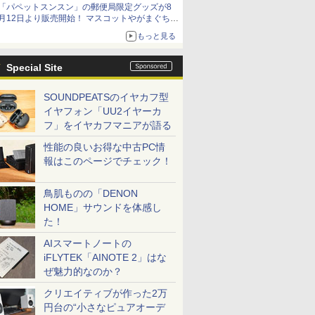
「パペットスンスン」の郵便局限定グッズが8
イマーシブオーディオで臨場感ある音楽体験が
月12日より販売開始！ マスコットやがまぐち、
楽しめる
レターセットなどが登場
もっと見る
Special Site
SOUNDPEATSのイヤカフ型
イヤフォン「UU2イヤーカ
フ」をイヤカフマニアが語る
性能の良いお得な中古PC情
報はこのページでチェック！
鳥肌ものの「DENON
HOME」サウンドを体感し
た！
AIスマートノートの
iFLYTEK「AINOTE 2」はな
ぜ魅力的なのか？
クリエイティブが作った2万
円台の“小さなピュアオーデ