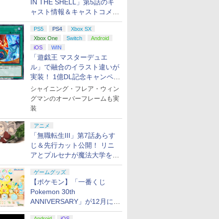
IN THE SHELL」第5話のキ
ャスト情報＆キャストコメン
ト、エンドカードを公開！
PS5
PS4
Xbox SX
Xbox One
Switch
Android
iOS
WIN
「遊戯王 マスターデュエ
ル」で融合のイラスト違いが
実装！ 1億DL記念キャンペー
ン開催
シャイニング・フレア・ウィン
グマンのオーバーフレームも実
装
アニメ
「無職転生III」第7話あらす
じ＆先行カット公開！ リニ
アとプルセナが魔法大学を卒
業
ゲームグッズ
【ポケモン】「一番くじ
Pokemon 30th
ANNIVERSARY」が12月に再
販決定！ ピカチュウたちの
Android
iOS