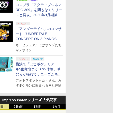
ぬいぐるみが当たる
コロプラ「アクティブシネマ
RPG 369」を間もなくリリー
スと発表。2026年9月期第3
四半期決算にて
イベント
「アンダーテイル」のコンサ
ート「UNDERTALE
CONCERT ON 3 PIANOS」
のチケット情報が公開
キービジュアルにはサンズたち
がデザイン
イベント
Switch2
横浜で「ぽこポケ」リア
ル“生息地づくり”を体験。草
むらが揺れてサニーゴたちが
登場！
フォトスポットもたくさん。み
ずポケモンに囲まれる幸せ体験
Impress Watchシリーズ 人気記事
時間
24時間
1週間
1カ月