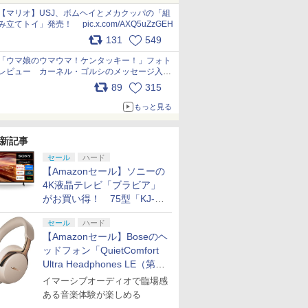
pic.x.com/Kgl04hZaeg
【マリオ】USJ、ボムヘイとメカクッパの「組
み立てトイ」発売！ pic.x.com/AXQ5uZzGEH
131
549
「ウマ娘のウマウマ！ケンタッキー！」フォト
レビュー カーネル・ゴルシのメッセージ入り
パッケージや描き下ろしトレカなどが登場
89
315
pic.x.com/PjnkR9vkXl
もっと見る
新記事
セール
ハード
【Amazonセール】ソニーの
4K液晶テレビ「ブラビア」
がお買い得！ 75型「KJ-
75X75WL」などラインナッ
セール
ハード
プ
【Amazonセール】Boseのヘ
ッドフォン「QuietComfort
Ultra Headphones LE（第2
世代）」などお買い得価格で
イマーシブオーディオで臨場感
登場
ある音楽体験が楽しめる