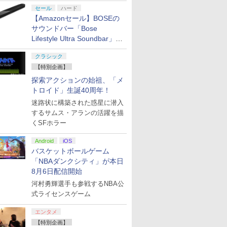
セール
ハード
【Amazonセール】BOSEの
サウンドバー「Bose
Lifestyle Ultra Soundbar」
や、サブウーファー「Bose
クラシック
Lifestyle Ultra Subwoofer」
【特別企画】
などお買い得！
探索アクションの始祖、「メ
トロイド」生誕40周年！
迷路状に構築された惑星に潜入
するサムス・アランの活躍を描
くSFホラー
Android
iOS
バスケットボールゲーム
「NBAダンクシティ」が本日
8月6日配信開始
河村勇輝選手も参戦するNBA公
式ライセンスゲーム
エンタメ
【特別企画】