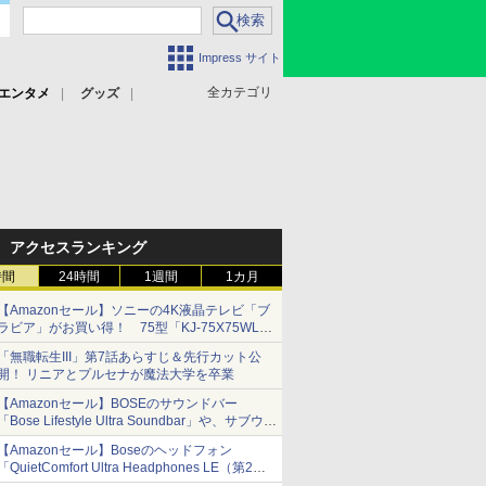
Impress サイト
全カテゴリ
エンタメ
グッズ
アクセスランキング
時間
24時間
1週間
1カ月
【Amazonセール】ソニーの4K液晶テレビ「ブ
ラビア」がお買い得！ 75型「KJ-75X75WL」
などラインナップ
「無職転生III」第7話あらすじ＆先行カット公
開！ リニアとプルセナが魔法大学を卒業
【Amazonセール】BOSEのサウンドバー
「Bose Lifestyle Ultra Soundbar」や、サブウー
ファー「Bose Lifestyle Ultra Subwoofer」など
【Amazonセール】Boseのヘッドフォン
お買い得！
「QuietComfort Ultra Headphones LE（第2世
代）」などお買い得価格で登場