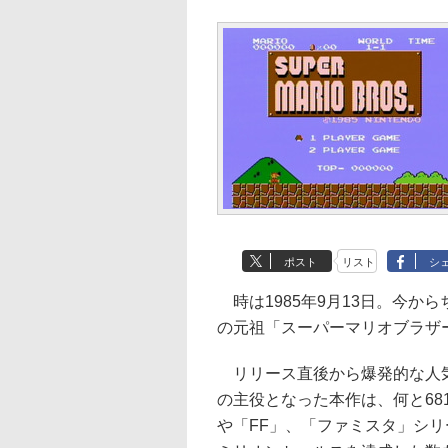
ポスト
リスト
シ
時は1985年9月13日。今か
の元祖「スーパーマリオブラザ
リリース直後から爆発的な人気
の主役となった本作は、何と6
や「FF」、「ファミスタ」シ