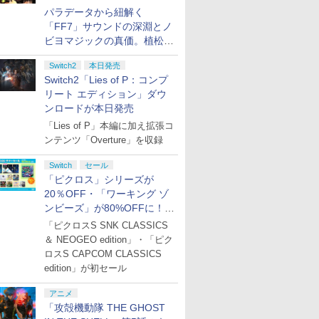
パラデータから紐解く
「FF7」サウンドの深淵とノ
ビヨマジックの真価。植松伸
夫氏による「ff vol.7」一挙レ
Switch2
本日発売
ポート
Switch2「Lies of P：コンプ
リート エディション」ダウ
ンロードが本日発売
「Lies of P」本編に加え拡張コ
ンテンツ「Overture」を収録
Switch
セール
「ピクロス」シリーズが
20％OFF・「ワーキング ゾ
ンビーズ」が80%OFFに！
「ジュピターサマーセール
「ピクロスS SNK CLASSICS
2026」開催
＆ NEOGEO edition」・「ピク
ロスS CAPCOM CLASSICS
edition」が初セール
アニメ
「攻殻機動隊 THE GHOST