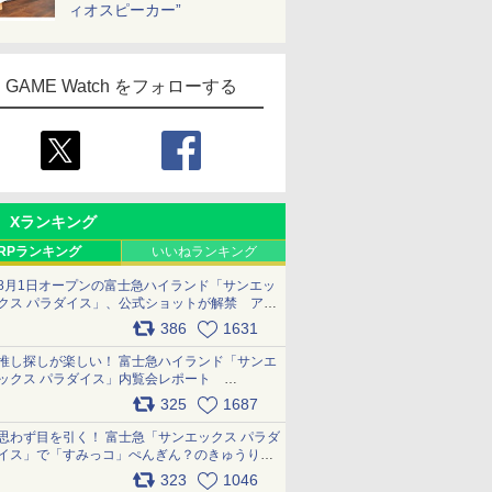
ィオスピーカー”
GAME Watch をフォローする
Xランキング
RPランキング
いいねランキング
8月1日オープンの富士急ハイランド「サンエッ
クス パラダイス」、公式ショットが解禁 アト
ラクション、メニュー、グッズ写真を一覧で紹
386
1631
介 pic.x.com/bDYkq8oRFu
推し探しが楽しい！ 富士急ハイランド「サンエ
ックス パラダイス」内覧会レポート
pic.x.com/p718c0QB0k
325
1687
思わず目を引く！ 富士急「サンエックス パラダ
イス」で「すみっコ」ぺんぎん？のきゅうりド
ッグを食べてみた イラストそのままのメニュ
323
1046
ー化に挑戦。これが意外にもおいしい