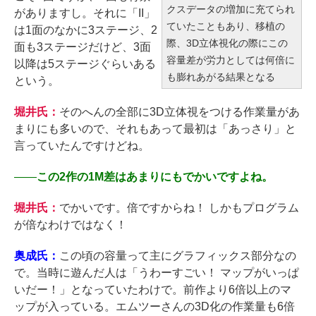
クスデータの増加に充てられ
がありますし。それに「II」
ていたこともあり、移植の
は1面のなかに3ステージ、2
際、3D立体視化の際にこの
面も3ステージだけど、3面
容量差が労力としては何倍に
以降は5ステージぐらいある
も膨れあがる結果となる
という。
堀井氏：
そのへんの全部に3D立体視をつける作業量があ
まりにも多いので、それもあって最初は「あっさり」と
言っていたんですけどね。
――
この2作の1M差はあまりにもでかいですよね。
堀井氏：
でかいです。倍ですからね！ しかもプログラム
が倍なわけではなく！
奥成氏：
この頃の容量って主にグラフィックス部分なの
で。当時に遊んだ人は「うわーすごい！ マップがいっぱ
いだー！」となっていたわけで。前作より6倍以上のマ
ップが入っている。エムツーさんの3D化の作業量も6倍