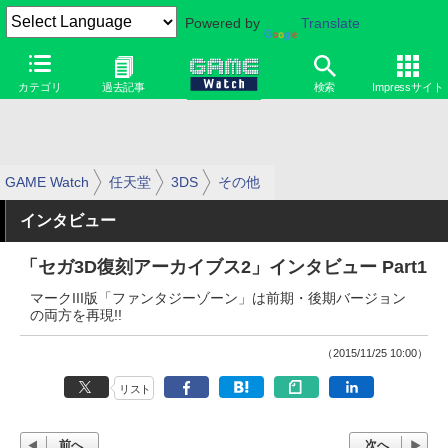
Powered by
Translate
カテゴリ
過去記事
検索
Impressサイト
GAME Watch
任天堂
3DS
その他
インタビュー
「セガ3D復刻アーカイブス2」インタビュー Part1
マークIII版「ファンタジーゾーン」は前期・後期バージョン
の両方を再現!!
（2015/11/25 10:00）
リスト
前へ
次へ