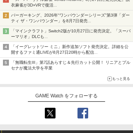
衣麻雀が3D×VRで復活
発売から2週間は20%オフになるセールが実施
バーガーキング、2026年“ワンパウンダーシリーズ”第3弾「ダー
ティ ザ・ワンパウンダー」を8月7日発売
「特製ガーリックマヨソース」を使用した超大型チーズバーガー
「マインクラフト」Switch2版が10月27日に発売決定。「スーパ
ーマリオ」DLCも
Switch版からのアップグレードも可能に
「イーグレットツー ミニ」新作追加ソフト発売決定。詳細を公
開するファミ通LIVEが8月27日20時から配信
シリーズ累計100タイトルへ
「無職転生III」第7話あらすじ＆先行カット公開！ リニアとプル
セナが魔法大学を卒業
もっと見る
GAME Watch をフォローする