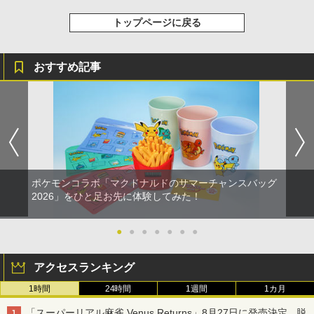
トップページに戻る
おすすめ記事
ポケモンコラボ「マクドナルドのサマーチャンスバッグ
2026」をひと足お先に体験してみた！
●
●
●
●
●
●
●
アクセスランキング
1時間
24時間
1週間
1カ月
「スーパーリアル麻雀 Venus Returns」8月27日に発売決定。脱