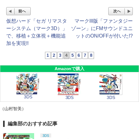
前へ
次へ
仮想ハード「セガ リマスタ
マークIII版「ファンタジー
ーシステム（マーク3D）」
ゾーン」にFMサウンドユニ
で、移植＋立体視＋機能追
ットのON/OFFが付いた!?
加を実現!!
1
2
3
4
5
6
7
8
Amazonで購入
3DS
3DS
3DS
（山村智美）
編集部のおすすめ記事
3DS