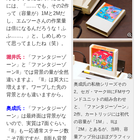
には、「……でも、その2作
って（容量が）1Mと2Mだ
し、エムツーさんの作業量
は倍になるんだろうな！ふ
ふ……。」と。しめしめっ
て思ってましたね（笑）。
堀井氏：
「ファンタジーゾ
ーン」と「ファンタジーゾ
ーンII」では背景の量が全然
違いますよ。「II」は莫大に
奥成氏の私物シリーズその
増えます。ワープした先の
2。セガ・マークIIIにFMサウ
背景とかも違いますから。
ンドユニットの組み合わせ
と、「ファンタジーゾーン」
奥成氏：
「ファンタジーゾ
2作。カートリッジには初代
ーン」は最終面は背景がな
の容量が「1M」、IIは
いので、実質は7面ぐらい。
「2M」とあるが、当時、容
「II」も一応通常ステージ数
量アップ分はほぼグラフィッ
こそ7面ですが、8面も背景