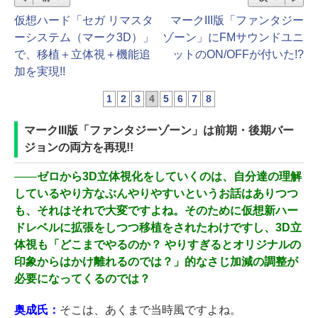
仮想ハード「セガ リマスタ
マークIII版「ファンタジー
ーシステム（マーク3D）」
ゾーン」にFMサウンドユニ
で、移植＋立体視＋機能追
ットのON/OFFが付いた!?
加を実現!!
1
2
3
4
5
6
7
8
マークIII版「ファンタジーゾーン」は前期・後期バー
ジョンの両方を再現!!
――
ゼロから3D立体視化をしていくのは、自分達の理解
しているやり方なぶんやりやすいというお話はありつつ
も、それはそれで大変ですよね。そのために仮想新ハー
ドレベルに拡張をしつつ移植をされたわけですし、3D立
体視も「どこまでやるのか？ やりすぎるとオリジナルの
印象からはかけ離れるのでは？」的なさじ加減の調整が
必要になってくるのでは？
奥成氏：
そこは、あくまで当時風ですよね。