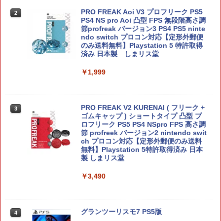
PRO FREAK Aoi V3 プロフリーク PS5
2
【新品】【NS2H】ゲーム用セパレート
PS4 NS pro Aoi 凸型 FPS 無段階高さ調
2
型クリアケース リラックマ[在庫品]
節profreak バージョン3 PS4 PS5 ninte
ndo switch プロコン対応【定形外郵便
のみ送料無料】Playstation 5 特許取得
￥1,910
済み 日本製 しまリス堂
￥1,999
【マラソン期間ポイント2倍＆クーポン
3
あり】【スイッチ2対応ケースあり】 Ni
ntendo Switch 2 Switch2 ケース 有機E
PRO FREAK V2 KURENAI ( フリーク +
3
L シンプル 名入れ 名前入れ 本体 スイッ
ゴムキャップ ) ショートタイプ 凸型 プ
チ ライト 任天堂 ニンテンドー 保護 カバ
ロフリーク PS5 PS4 NSpro FPS 高さ調
ー 入れ物 コンパクト 収納
節 profreek バージョン2 nintendo swit
ch プロコン対応【定形外郵便のみ送料
無料】Playstation 5特許取得済み 日本
￥2,980
製 しまリス堂
￥3,490
【7週連続1位】inklink公式 Switch / Sw
4
itch2 コントローラー 最新モデル 最新フ
ァームウェア プロコン プロコン2 プロコ
ントローラー スイッチ2 スイッチ Switc
グランツーリスモ7 PS5版
4
h コントローラー ワイヤレスコントロー