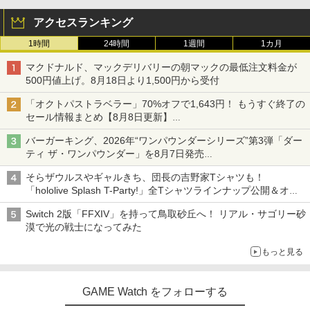
アクセスランキング
1時間
24時間
1週間
1カ月
マクドナルド、マックデリバリーの朝マックの最低注文料金が
500円値上げ。8月18日より1,500円から受付
「オクトパストラベラー」70%オフで1,643円！ もうすぐ終了の
セール情報まとめ【8月8日更新】
ニンテンドーeショップでは「大神 絶景版」が67%オフで990円
バーガーキング、2026年“ワンパウンダーシリーズ”第3弾「ダー
ティ ザ・ワンパウンダー」を8月7日発売
「特製ガーリックマヨソース」を使用した超大型チーズバーガー
そらザウルスやギャルきち、団長の吉野家Tシャツも！
「hololive Splash T-Party!」全Tシャツラインナップ公開＆オン
ライン販売開始
Switch 2版「FFXIV」を持って鳥取砂丘へ！ リアル・サゴリー砂
漠で光の戦士になってみた
もっと見る
GAME Watch をフォローする