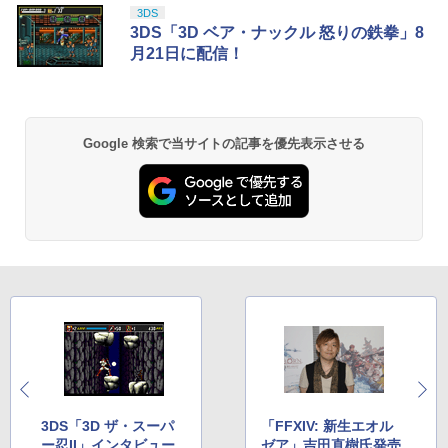
ese only (CFI-2200B01)
ナル三方背収納ケース付きコレクション)
3DS
(オリジナル特典:オリジナル巾着＋メー
￥5,832
￥8,300
3DS「3D ベア・ナックル 怒りの鉄拳」8
カー特典:【坤と離】二振りの剣、十翼よ
￥55,000
月21日に配信！
「天気の子」Blu-rayスタンダード・エ
2
り来たる！スタジオ描き下ろしイラスト
ディション【Blu-ray】 [ 醍醐虎汰朗 ]
ボード付) [Blu-ray]
【純正品】Xbox ワイヤレス コントロー
2
￥4,290
￥10,780
スプラトゥーン レイダース -Switch2
Beast of Reincarnation -PS5 【特典】
ラー (ロボット ホワイト)
2
2
プロダクトコード 封入
Google 検索で当サイトの記事を優先表示させる
￥6,449
￥7,681
￥7,286
【特典付】【Blu-ray】【新品】 劇場版
3
劇場版「鬼滅の刃」無限城編 第一章 猗
2
「鬼滅の刃」無限城編 第一章 猗窩座再
窩座再来 通常版 [Blu-ray]
来 通常版 Blu-ray 佐賀
【純正品】Xbox ワイヤレス コントロー
3
￥3,982
ラー (カーボンブラック)
￥4,950
Nintendo Switch 2(日本語・国内専用)
【純正品】ディスクドライブ(CFI-ZDD1
3
3
J) PlayStation 5
￥8,020
￥55,871
￥11,849
Thunderbolt Fantasy 東離劍遊紀4 4(完
劇場版「鬼滅の刃」無限城編 第一章 猗
4
3
全生産限定版)【Blu-ray】 [ 鳥海浩輔 ]
窩座再来 通常版 [DVD]
【純正品】Xbox 充電式バッテリー + US
4
B-C ケーブル
￥6,436
￥3,523
【純正品】DualSense ワイヤレスコン
ニンテンドープリペイド番号 9000円|オ
4
4
トローラー ミッドナイト ブラック(CFI-
ンラインコード版
￥2,618
ZCT2J01)
3DS「3D ザ・スーパ
「FFXIV: 新生エオル
ー忍II」インタビュー
ゼア」吉田直樹氏発売
￥9,000