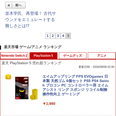
前へ
並木学氏、再登場！ 古代サ
ウンドをエミュレートする
難しさとは!?
1
2
3
4
5
楽天市場 ゲーム/アニメ ランキング
Nintendo Switch 2
PlayStation 5
ゲームグッズ
アニメ
楽天 PlayStation 5 売れ筋ランキング
更新日時：2026/08/08 02:00
【10%OFFクーポン配布中】【365日完
エイムアップリング FPS EVOgames 日
1
1
全保証】 Nintendo Switch2 保護フィル
本製 天然ゴム 6個セット PS5 PS4 Switc
ム 任天堂 Switch2 フィルム スイッチ2
h プロコン PC コントローラー用 エイム
保護フィルム ブルーライトカット 7.9イ
アシスト リング スポンジ リコイル制御
ンチ 10H ガラスザムライ 液晶保護フィ
操作性向上 ゲーミング
ルム OVER`s オーバーズ TP01
￥1,980
￥1,480