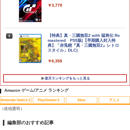
ラー 連射機能 ワイヤレス switch2コン
￥3,779
トローラ Switch2コントローラー
￥2,960
【特典】真・三國無双2 with 猛将伝 Re
5
【特典】テイルズ オブ エターニア リマ
mastered PS5版(【早期購入封入特
5
スター Switch2版(【早期購入特典】超
典】「赤兎鐙『真・三國無双2』レトロ
冒険お役立ちセット)
スタイル」DLC)
￥3,722
￥6,358
楽天ランキングをもっと見る
Amazon ゲーム/アニメ ランキング
Nintendo Switch 2
PlayStation 5
Xbox
アニメ
U.C.ガンダムBlu-rayライブラリーズ 機
1
（佐伯憲司）
動戦士ガンダム 逆襲のシャア【Blu-ra
y】 [ 古谷徹 ]
編集部のおすすめ記事
スプラトゥーン レイダース|オンライン
PlayStation 5 デジタル・エディション
【純正品】Xbox ワイヤレス コントロー
【Amazon.co.jp限定】劇場版モノノ怪
1
1
1
1
￥3,344
コード版
日本語専用 Console Language: Japan
ラー + USB-C® ケーブル
第三章 蛇神 (Amazon.co.jp限定オリジ