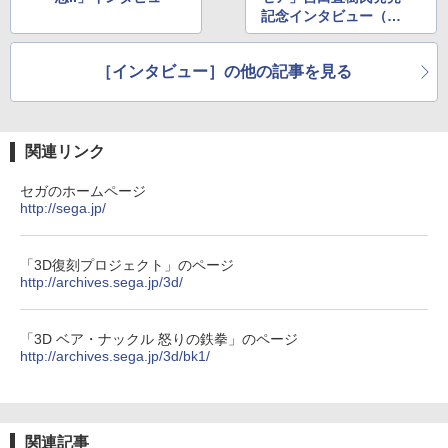
￥10,737
記念インタビュー（前
「劇場版 あの日見た花の名前を僕達はま
劇場版「鬼滅の刃」無限城編 第一章 猗
5
4
編）
だ知らない。」4K Ultra HD Blu-ray(通
窩座再来 完全生産限定版 [Blu-ray]
【国内正規品】Thrustmaster スラスト
5
常版)【4K ULTRA HD】 [ 超平和バスタ
マスター TH8S シフター - PC、PS4、P
ニンテンドープリペイド番号 5000円|オ
ーズ ]
［インタビュー］の他の記事を見る
5
￥8,698
【純正品】DualSense ワイヤレスコン
S5、PS5 Pro、Xbox One、Xbox Serie
ンラインコード版
5
トローラー(CFI-ZCT2J)
s X|S 対応の高精度 H パターン シフター
￥6,658
￥5,000
￥10,737
￥14,141
関連リンク
【Amazon.co.jp限定】劇場版モノノ怪
5
第三章 蛇神 (オリジナル特典:オリジナル
セガのホームページ
巾着＋メーカー特典:【坤と離】二振りの
http://sega.jp/
剣、十翼より来たる！スタジオ描き下ろ
しイラストボード付) [DVD]
「3D復刻プロジェクト」のページ
￥8,800
http://archives.sega.jp/3d/
「3D ベア・ナックル 怒りの鉄拳」のページ
http://archives.sega.jp/3d/bk1/
関連記事