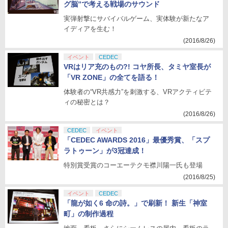
グ脳”で考える戦場のサウンド
実弾射撃にサバイバルゲーム、実体験が新たなア
イディアを生む！
(2016/8/26)
イベント
CEDEC
VRはリア充のもの?! コヤ所長、タミヤ室長が
「VR ZONE」の全てを語る！
体験者の“VR共感力”を刺激する、VRアクティビテ
ィの秘密とは？
(2016/8/26)
CEDEC
イベント
「CEDEC AWARDS 2016」最優秀賞、「スプ
ラトゥーン」が3冠達成！
特別賞受賞のコーエーテクモ襟川陽一氏も登場
(2016/8/25)
イベント
CEDEC
「龍が如く6 命の詩。」で刷新！ 新生「神室
町」の制作過程