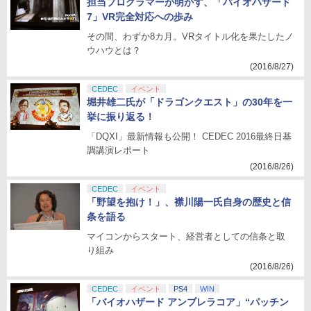
担当プログラマーが明かす、「バイオハザード
7」VR完全対応への歩み
その間、わずか8カ月。VRタイトル化を果たしたノ
ウハウとは？
(2016/8/27)
CEDEC
イベント
堀井雄二氏が「ドラゴンクエスト」の30年を一
挙に振り返る！
「DQXI」最新情報も公開！ CEDEC 2016最終日基
調講演レポート
(2016/8/26)
CEDEC
イベント
「野望を抱け！」、襟川陽一氏自身の歴史と信
条を語る
マイコンからスタート、経営者としての信条と取
り組み
(2016/8/26)
CEDEC
イベント
PS4
WIN
「バイオハザード アンブレラコア」“パッチン