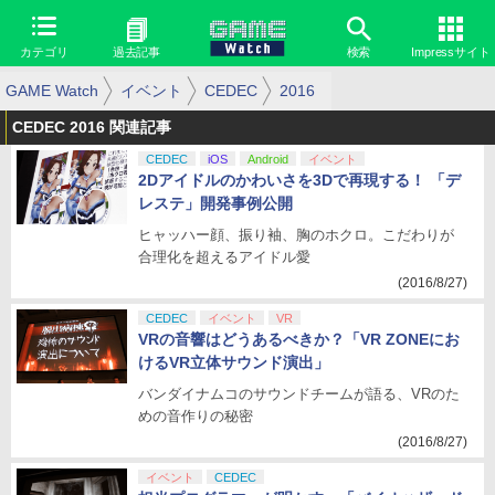
カテゴリ
過去記事
検索
Impressサイト
GAME Watch
イベント
CEDEC
2016
CEDEC 2016 関連記事
CEDEC
iOS
Android
イベント
2Dアイドルのかわいさを3Dで再現する！ 「デ
レステ」開発事例公開
ヒャッハー顔、振り袖、胸のホクロ。こだわりが
合理化を超えるアイドル愛
(2016/8/27)
CEDEC
イベント
VR
VRの音響はどうあるべきか？「VR ZONEにお
けるVR立体サウンド演出」
バンダイナムコのサウンドチームが語る、VRのた
めの音作りの秘密
(2016/8/27)
イベント
CEDEC