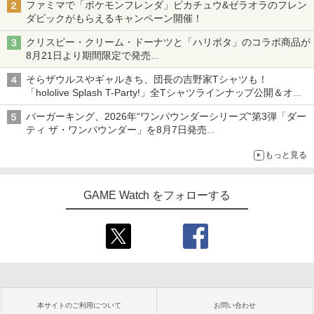
ファミマで「ポケモンフレンダ」ピカチュウ&ゼラオラのフレン
ダピックがもらえるキャンペーン開催！
クリスピー・クリーム・ドーナツと「ハリポタ」のコラボ商品が
8月21日より期間限定で発売
組分け帽子ドーナツなど見た目も楽しい商品が登場
そらザウルスやギャルきち、団長の吉野家Tシャツも！
「hololive Splash T-Party!」全Tシャツラインナップ公開＆オン
ライン販売開始
バーガーキング、2026年“ワンパウンダーシリーズ”第3弾「ダー
ティ ザ・ワンパウンダー」を8月7日発売
「特製ガーリックマヨソース」を使用した超大型チーズバーガー
もっと見る
GAME Watch をフォローする
本サイトのご利用について
お問い合わせ