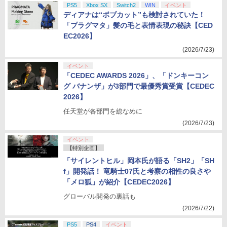
PS5
Xbox SX
Switch2
WIN
イベント
ディアナは“ボブカット”も検討されていた！
「プラグマタ」髪の毛と表情表現の秘訣【CED
EC2026】
(2026/7/23)
イベント
「CEDEC AWARDS 2026」、「ドンキーコン
グ バナンザ」が3部門で最優秀賞受賞【CEDEC
2026】
任天堂が各部門を総なめに
(2026/7/23)
イベント
【特別企画】
「サイレントヒル」岡本氏が語る「SH2」「SH
f」開発話！ 竜騎士07氏と考察の相性の良さや
「メロ狐」が紹介【CEDEC2026】
グローバル開発の裏話も
(2026/7/22)
PS5
PS4
イベント