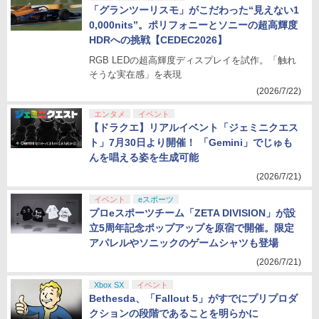
「グランツーリスモ」がこだわった“見えない1
0,000nits”。ポリフォニーとソニーの超高輝度
HDRへの挑戦【CEDEC2026】
RGB LEDの超高輝度ディスプレイを試作。「触れ
そうな実在感」を表現
(2026/7/22)
エンタメ
イベント
【ドラクエ】リアルイベント「ジェミニクエス
ト」7月30日より開催！ 「Gemini」でじゅも
んを唱える姿を生成可能
(2026/7/21)
イベント
eスポーツ
プロeスポーツチーム「ZETA DIVISION」が設
立5周年記念ポップアップを原宿で開催。限定
アパレルやソニックのゲームシャツも登場
(2026/7/21)
Xbox SX
イベント
Bethesda、「Fallout 5」がすでにプリプロダ
クションの段階であることを明らかに