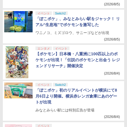
(2026/8/5)
イベント
Switch2
「ぽこポケ」、みなとみらい駅をジャック！ リ
アル“生息地”でポケモンを激写した
ワニノコ、ミズゴロウ、サニーゴなどが出現
(2026/8/5)
エンタメ
イベント
【ポケモン】日本橋・八重洲に100匹以上のポ
ケモンが出現！「伝説のポケモンと出会う レジ
ェンドリサーチ」開催決定
(2026/8/4)
イベント
Switch2
「ぽこポケ」初のリアルイベントが横浜にて8
月6日より開催。横浜赤レンガ倉庫にあのゲー
トが出現
みなとみらい駅には特別広告が登場
(2026/8/4)
イベント