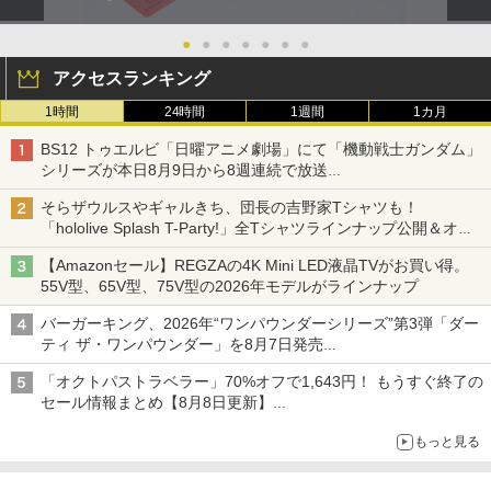
●
●
●
●
●
●
●
アクセスランキング
1時間
24時間
1週間
1カ月
BS12 トゥエルビ「日曜アニメ劇場」にて「機動戦士ガンダム」
シリーズが本日8月9日から8週連続で放送
初回は「機動戦士ガンダム【HDリマスター版】」
そらザウルスやギャルきち、団長の吉野家Tシャツも！
「hololive Splash T-Party!」全Tシャツラインナップ公開＆オン
ライン販売開始
【Amazonセール】REGZAの4K Mini LED液晶TVがお買い得。
55V型、65V型、75V型の2026年モデルがラインナップ
バーガーキング、2026年“ワンパウンダーシリーズ”第3弾「ダー
ティ ザ・ワンパウンダー」を8月7日発売
「特製ガーリックマヨソース」を使用した超大型チーズバーガー
「オクトパストラベラー」70%オフで1,643円！ もうすぐ終了の
セール情報まとめ【8月8日更新】
ニンテンドーeショップでは「大神 絶景版」が67%オフで990円
もっと見る