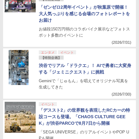
「ゼンゼロ2周年イベント」が秋葉原で開催！
大人気っぷりを感じる会場のフォトレポートを
お届け
お値段150万円弱のコラボバイク展示などフォトス
ポット多数のイベントに
(2026/7/31)
エンタメ
イベント
【特別企画】
渋谷でリアル「ドラクエ」！ AIで勇者に大変身
する「ジェミニクエスト」に挑戦
Geminiで「じゅもん」を唱えてオリジナル写真を
生成してきた
(2026/7/30)
イベント
「デススト2」の世界観を表現したRCカーの特
設コースも登場。「CHAOS CULTURE GEE
K」が渋谷PARCOで8月7日から開催
「SEGA UNIVERSE」のリアルイベントやPOP U
Pも開催