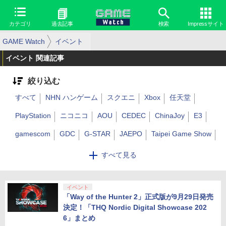
カテゴリ
過去記事
検索
Impressサイト
GAME Watch
イベント
イベント 関連記事
絞り込む
すべて
NHN ハンゲーム
スクエニ
Xbox
任天堂
PlayStation
ニコニコ
AOU
CEDEC
ChinaJoy
E3
gamescom
GDC
G-STAR
JAEPO
Taipei Game Show
東京ゲームショウ
SIGGRAPH
東京モーターショー
すべて見る
CES
ジャパンモビリティショー
その他
イベント
「Way of the Hunter 2」正式版が9月29日発売
決定！「THQ Nordic Digital Showcase 202
6」まとめ