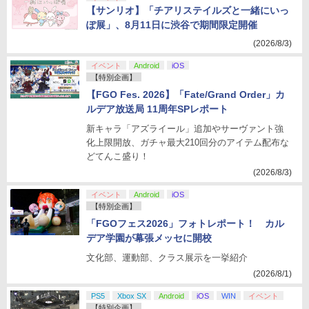
【サンリオ】「チアリステイルズと一緒にいっ
ぽ展」、8月11日に渋谷で期間限定開催
(2026/8/3)
イベント
Android
iOS
【特別企画】
【FGO Fes. 2026】「Fate/Grand Order」カ
ルデア放送局 11周年SPレポート
新キャラ「アズライール」追加やサーヴァント強
化上限開放、ガチャ最大210回分のアイテム配布な
どてんこ盛り！
(2026/8/3)
イベント
Android
iOS
【特別企画】
「FGOフェス2026」フォトレポート！ カル
デア学園が幕張メッセに開校
文化部、運動部、クラス展示を一挙紹介
(2026/8/1)
PS5
Xbox SX
Android
iOS
WIN
イベント
【特別企画】