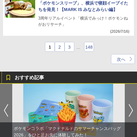
「ポケモンスリープ」、横浜で寝顔イーブイた
ちを発見！【MARK IS みなとみらい編】
3周年リアルイベント「横浜でみっけ！ポケモンね
がおリサーチ」
(2026/7/16)
1
2
3
…
148
次へ
おすすめ記事
ポケモンコラボ「マクドナルドのサマーチャンスバッグ
2026」をひと足お先に体験してみた！