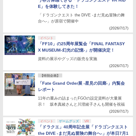
う存分体感できる「ドラゴンクエスト VR RID
E」を体験してきた！
「ドラゴンクエスト the DIVE -まだ見ぬ冒険の舞
台へ-」が原宿で開催中
(2026/7/17)
イベント
「FF10」の25周年展覧会「FINAL FANTASY
X MUSEUM-幻光の記憶-」が開催決定！
資料の展示やグッズの販売を実施
(2026/7/17)
【特別企画】
「Fate Grand Order展 -星見の回廊-」内覧会
レポート
11年の重みの詰まったFGOの設定資料が大量展
示！ 坂本真綾さんと川澄綾子さんも開催を祝福
(2026/7/17)
イベント
ゲームグッズ
VR
「ドラクエ」40周年記念展「ドラゴンクエスト
the DIVE -まだ見ぬ冒険の舞台へ-」が本日7月1