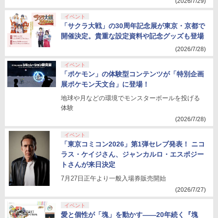
(2026/7/29)
イベント
「サクラ大戦」の30周年記念展が東京・京都で
開催決定。貴重な設定資料や記念グッズも登場
(2026/7/28)
イベント
「ポケモン」の体験型コンテンツが「特別企画
展ポケモン天文台」に登場！
地球や月などの環境でモンスターボールを投げる
体験
(2026/7/28)
イベント
「東京コミコン2026」第1弾セレブ発表！ ニコ
ラス・ケイジさん、ジャンカルロ・エスポジー
トさんが来日決定
7月27日正午より一般入場券販売開始
(2026/7/27)
イベント
愛と個性が「塊」を動かす——20年続く『塊