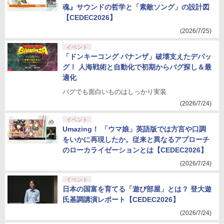
魂』サウンドの哲学と「素敵ソング」の設計図
【CEDEC2026】
(2026/7/25)
イベント
「ドンキーコング バナンザ」破壊支えたデバッ
グ！ 人海戦術と自動化で初期からバグ探し＆最
適化
バグでも面白いものはしっかり実装
(2026/7/24)
イベント
Umazing！ 「ウマ娘」英語版では方言や口調
をいかに再現したか。従来と異なるアプローチ
のローカライゼーションとは【CEDEC2026】
(2026/7/24)
イベント
日本の国富を育てる「遊び部屋」とは？ 登大遊
氏基調講演レポート【CEDEC2026】
(2026/7/24)