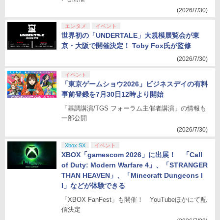
(2026/7/30)
エンタメ
イベント
世界初の「UNDERTALE」大規模展覧会が東
京・大阪で開催決定！ Toby Fox氏が監修
(2026/7/30)
イベント
「東京ゲームショウ2026」ビジネスデイの有料
事前登録を7月30日12時より開始
「基調講演/TGS フォーラム主催者講演」の情報も
一部公開
(2026/7/30)
Xbox SX
イベント
XBOX「gamescom 2026」に出展！ 「Call
of Duty: Modern Warfare 4」、「STRANGER
THAN HEAVEN」、「Minecraft Dungeons I
I」などが体験できる
「XBOX FanFest」も開催！ YouTubeほかにて配
信決定