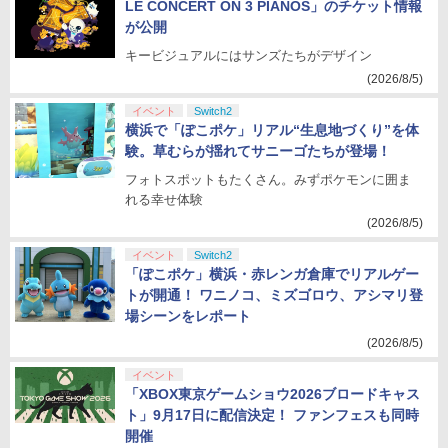
LE CONCERT ON 3 PIANOS」のチケット情報
が公開
キービジュアルにはサンズたちがデザイン
(2026/8/5)
イベント
Switch2
横浜で「ぽこポケ」リアル“生息地づくり”を体
験。草むらが揺れてサニーゴたちが登場！
フォトスポットもたくさん。みずポケモンに囲ま
れる幸せ体験
(2026/8/5)
イベント
Switch2
「ぽこポケ」横浜・赤レンガ倉庫でリアルゲー
トが開通！ ワニノコ、ミズゴロウ、アシマリ登
場シーンをレポート
(2026/8/5)
イベント
「XBOX東京ゲームショウ2026ブロードキャス
ト」9月17日に配信決定！ ファンフェスも同時
開催