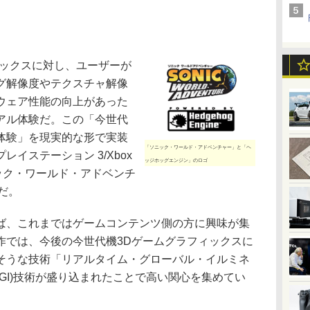
ックスに対し、ユーザーが
グ解像度やテクスチャ解像
ウェア性能の向上があった
アル体験だ。この「今世代
体験」を現実的な形で実装
「ソニック・ワールド・アドベンチャー」と「ヘ
イステーション 3/Xbox
ッジホッグエンジン」のロゴ
ック・ワールド・アドベンチ
だ。
、これまではゲームコンテンツ側の方に興味が集
作では、今後の今世代機3Dゲームグラフィックスに
そうな技術「リアルタイム・グローバル・イルミネ
GI)技術が盛り込まれたことで高い関心を集めてい