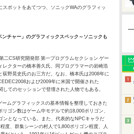
にスポットをあてつつ、ソニックWAのグラフィッ
ドベンチャー」のグラフィックスペック～ソニックも
二CS研究開発部 第一プログラムセクション ゲー
ィレクターの橋本善久氏、同プログラマーの岩崎浩
荻野晃史氏のお三方だ。なお、橋本氏は2008年に
DEC2008および2009年に米国で開催された
」に関してのセッションで登壇された人物でもある。
ゲームグラフィックスの基本情報を整理しておきた
リゴン数はゲーム中モデルで約18,000ポリゴン、
ポリゴンとなっている。また、代表的なNPCキャラだ
ン程度、群集シーンの村人で1,800ポリゴン程度、人