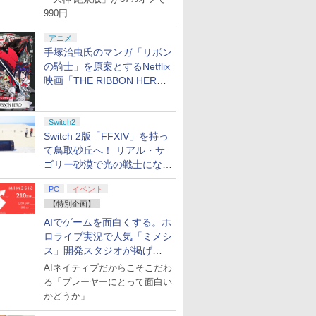
990円
アニメ
手塚治虫氏のマンガ「リボン
の騎士」を原案とするNetflix
映画「THE RIBBON HERO
リボンヒーロー」本日配信開
始
Switch2
Switch 2版「FFXIV」を持っ
て鳥取砂丘へ！ リアル・サ
ゴリー砂漠で光の戦士になっ
てみた
PC
イベント
【特別企画】
AIでゲームを面白くする。ホ
ロライブ実況で人気「ミメシ
ス」開発スタジオが掲げ
る“AI活用の信念”とは？【講
AIネイティブだからこそこだわ
演レポート】
る「プレーヤーにとって面白い
かどうか」