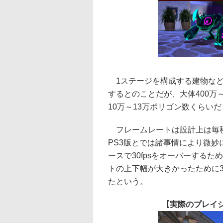
1ステージを構成する建物など
するとのことだが、大体400万
10万～13万ポリゴン数くらい
フレームレートは設計上は毎秒30コ
PS3版とでは諸事情により微妙に
ースで30fpsをオーバーするた
トの上下幅が大きかったために3
たという。
【実際のプレイ