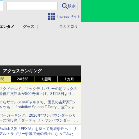
Impress サイト
全カテゴリ
エンタメ
グッズ
アクセスランキング
時間
24時間
1週間
1カ月
マクドナルド、マックデリバリーの朝マックの
最低注文料金が500円値上げ。8月18日より
1,500円から受付
そらザウルスやギャルきち、団長の吉野家Tシ
ャツも！「hololive Splash T-Party!」全Tシャツ
ラインナップ公開＆オンライン販売開始
バーガーキング、2026年“ワンパウンダーシリ
ーズ”第3弾「ダーティ ザ・ワンパウンダー」を
8月7日発売
Switch 2版「FFXIV」を持って鳥取砂丘へ！ リ
「特製ガーリックマヨソース」を使用した超大
アル・サゴリー砂漠で光の戦士になってみた
型チーズバーガー