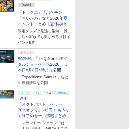
【特集】
「ドラクエ」「ポケモン」
「ちいかわ」など2026年夏
イベントまとめ【夏休み特
集】
限定グッズは見逃し厳禁！ 推
し活や家族でも楽しめる注目イ
ベント8選
イベント
配信番組「THQ Nordicデジ
タルショーケース2026」は
本日8月8日4時より公開！
「Expeditions: Samurai」など
の最新情報を公開
セール
PS5
PS4
Switch2
WIN
「オクトパストラベラー」
70%オフで1,643円！ もうす
ぐ終了のセール情報まとめ
【8月8日更新】
ニンテンドーeショップでは
「大神 絶景版」が67%オフで