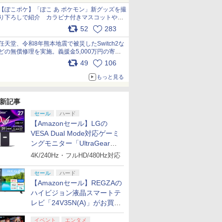
【ぽこポケ】「ぽこ あ ポケモン」新グッズを撮
り下ろしで紹介 カラビナ付きマスコットやス
クエアポーチが仲間入り
52
283
pic.x.com/XmVAgBxaW5
任天堂、令和8年熊本地震で被災したSwitch2な
どの無償修理を実施。義援金5,000万円の寄付
も発表 pic.x.com/BAYsMfUfUC
49
106
もっと見る
新記事
セール
ハード
【Amazonセール】LGの
VESA Dual Mode対応ゲーミ
ングモニター「UltraGear
27G850A-B」がお買い得！
4K/240Hz・フルHD/480Hz対応
セール
ハード
【Amazonセール】REGZAの
ハイビジョン液晶スマートテ
レビ「24V35N(A)」がお買い
得！
イベント
エンタメ