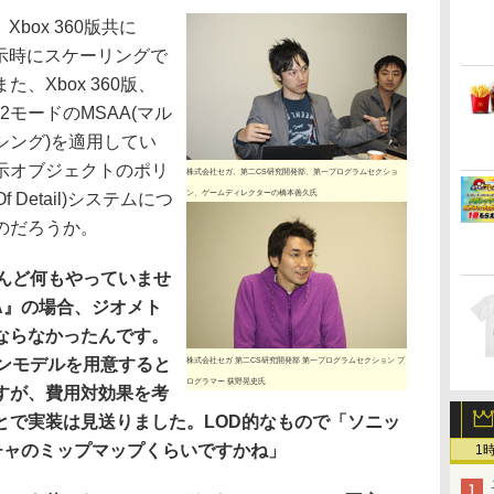
box 360版共に
表示時にスケーリングで
、Xbox 360版、
2モードのMSAA(マル
シング)を適用してい
示オブジェクトのポリ
株式会社セガ、第二CS研究開発部、第一プログラムセクショ
ン、ゲームディレクターの橋本善久氏
f Detail)システムにつ
のだろうか。
とんど何もやっていませ
A』の場合、ジオメト
ならなかったんです。
ゴンモデルを用意すると
株式会社セガ 第二CS研究開発部 第一プログラムセクション プ
ログラマー 荻野晃史氏
すが、費用対効果を考
とで実装は見送りました。LOD的なもので「ソニッ
チャのミップマップくらいですかね」
1