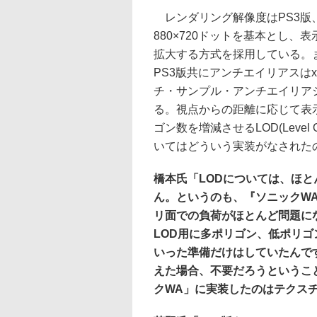
レンダリング解像度はPS3版、X
880×720ドットを基本とし、
拡大する方式を採用している。また
PS3版共にアンチエイリアスはx
チ・サンプル・アンチエイリア
る。視点からの距離に応じて表
ゴン数を増減させるLOD(Level O
いてはどういう実装がなされた
橋本氏「LODについては、ほ
ん。というのも、『ソニックW
リ面での負荷がほとんど問題に
LOD用に多ポリゴン、低ポリ
いった準備だけはしていたんで
えた場合、不要だろうというこ
クWA」に実装したのはテクス