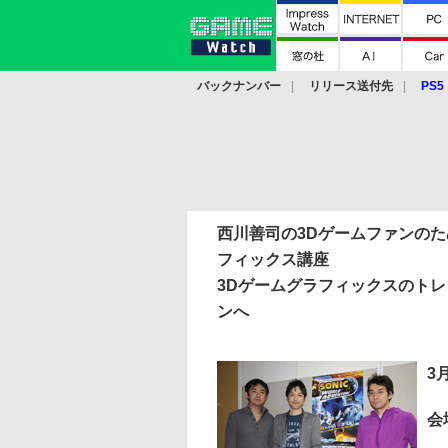
バックナンバー
リリース送付先
PS5
モバイル
eスポーツ
クラウド
PS
西川善司の3Dゲームファンの
フィックス講座
3Dゲームグラフィックスのト
ンへ
3
会