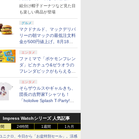
で発売
組分け帽子ドーナツなど見た目
も楽しい商品が登場
グルメ
マクドナルド、マックデリバ
リーの朝マックの最低注文料
金が500円値上げ。8月18日
より1,500円から受付
エンタメ
ファミマで「ポケモンフレン
ダ」ピカチュウ&ゼラオラの
フレンダピックがもらえるキ
ャンペーン開催！
エンタメ
そらザウルスやギャルきち、
団長の吉野家Tシャツも！
「hololive Splash T-Party!」
全Tシャツラインナップ公開
＆オンライン販売開始
Impress Watchシリーズ 人気記事
時間
24時間
1週間
1カ月
ユニクロ、今日から「お盆特別セール」。涼感