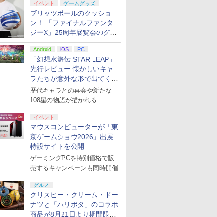
イベント
ゲームグッズ
ブリッツボールのクッショ
ン！ 「ファイナルファンタ
ジーX」25周年展覧会のグッ
ズ情報が公開
Android
iOS
PC
「幻想水滸伝 STAR LEAP」
先行レビュー 懐かしいキャ
ラたちが意外な形で出てくる
シリーズ完全新作！
歴代キャラとの再会や新たな
108星の物語が描かれる
イベント
マウスコンピューターが「東
京ゲームショウ2026」出展
特設サイトを公開
ゲーミングPCを特別価格で販
売するキャンペーンも同時開催
グルメ
クリスピー・クリーム・ドー
ナツと「ハリポタ」のコラボ
商品が8月21日より期間限定