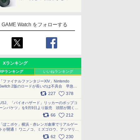
GAME Watch をフォローする
Xランキング
RPランキング
いいねランキング
「ファイナルファンタジーXIV」Nintendo
Switch 2版のロードが長いのは不具合 早急に
アップデートできるよう対応中
227
378
pic.x.com/s9S3nRCAGa
USJ、「バイオハザード」リッカーのポップコ
ーンバケツ」を9月9日より販売 頭部が開く仕
組み。味は恐怖を堪のう「味噌フレーバー」
66
212
pic.x.com/81MuXGahVM
「ぽこポケ」横浜・赤レンガ倉庫でリアルゲー
トが開通！ ワニノコ、ミズゴロウ、アシマリ登
場シーンをレポート pic.x.com/LDgEByVl6D
62
230