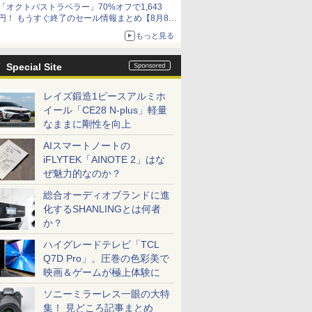
「オクトパストラベラー」70%オフで1,643
円！ もうすぐ終了のセール情報まとめ【8月8日
更新】
もっと見る
ニンテンドーeショップでは「大神 絶景版」が
67%オフで990円
Special Site
レイズ鍛造1ピースアルミホ
イール「CE28 N-plus」軽量
なままに剛性を向上
AIスマートノートの
iFLYTEK「AINOTE 2」はな
ぜ魅力的なのか？
総合オーディオブランドに進
化するSHANLINGとは何者
か？
ハイグレードテレビ「TCL
Q7D Pro」。圧巻の色彩美で
映画＆ゲームが極上体験に
ソニーミラーレス一眼の大特
集！ 見どころ記事まとめ