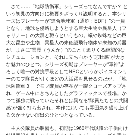
さて……「地球防衛軍」シリーズってなんですか？ と
いう初見の方向けに概要をざっくり説明すると、本シリ
ーズはプレーヤーが“連合地球軍（通称：EDF）”の一員
となり、地球を侵略しようとする巨大生物や異星人（フ
ォリナー）の大群と戦うというもの。蟻や蜘蛛などの巨
大な昆虫や生物、異星人の未確認飛行物体や未知の兵器
が、まさに“雲霞（うんか）”のごとく迫りくる絶望的な
シチュエーションと、それに立ち向かう“悲壮感”が大き
な魅力のひとつ。シリーズ初期はプレーヤーが“軍神”よ
ろしく唯一の対抗手段としてNPCというかボイスオンリ
ーのモブ隊員が引くほどの大活躍を見せるのだが、「地
球防衛軍３」でモブ隊員の存在が一躍クローズアップさ
れ、ゲーム中にきちんとしたグラフィックスで登場。か
つて孤独に戦っていたそれとは異なる“隊員たちとの共闘
感”が強く打ち出され、本作においても雰囲気を盛り上げ
る欠かせない演出のひとつとなっている。
主人公隊員の装備も、初期は1960年代以降の子供向け