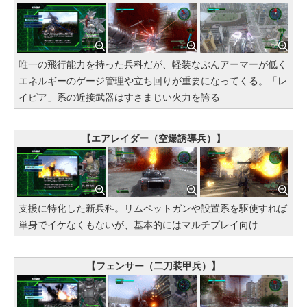
唯一の飛行能力を持った兵科だが、軽装なぶんアーマーが低く
エネルギーのゲージ管理や立ち回りが重要になってくる。「レ
イピア」系の近接武器はすさまじい火力を誇る
【エアレイダー（空爆誘導兵）】
支援に特化した新兵科。リムペットガンや設置系を駆使すれば
単身でイケなくもないが、基本的にはマルチプレイ向け
【フェンサー（二刀装甲兵）】