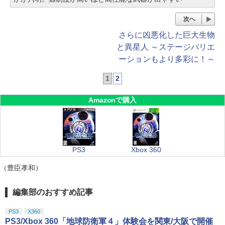
次へ
さらに凶悪化した巨大生物
と異星人 ～ステージバリエ
ーションもより多彩に！～
1
2
Amazonで購入
PS3
Xbox 360
（豊臣孝和）
編集部のおすすめ記事
PS3
X360
PS3/Xbox 360「地球防衛軍４」体験会を関東/大阪で開催