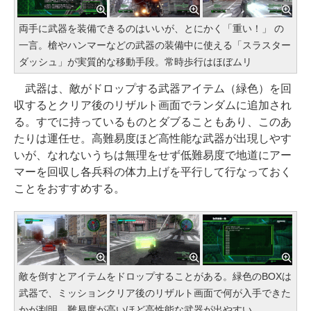
両手に武器を装備できるのはいいが、とにかく「重い！」 の
一言。槍やハンマーなどの武器の装備中に使える「スラスター
ダッシュ」が実質的な移動手段。常時歩行はほぼムリ
武器は、敵がドロップする武器アイテム（緑色）を回
収するとクリア後のリザルト画面でランダムに追加され
る。すでに持っているものとダブることもあり、このあ
たりは運任せ。高難易度ほど高性能な武器が出現しやす
いが、なれないうちは無理をせず低難易度で地道にアー
マーを回収し各兵科の体力上げを平行して行なっておく
ことをおすすめする。
敵を倒すとアイテムをドロップすることがある。緑色のBOXは
武器で、ミッションクリア後のリザルト画面で何が入手できた
かが判明。難易度が高いほど高性能な武器が出やすい