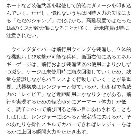
ネードなど装備武器を駆使して的確にダメージを叩き込
んでいく。ただし、慣れないうちは同時入力の失敗によ
る「ただのジャンプ」に化けがち。高難易度ではたった
1回のミスが致命傷になることが多く、新米隊員は特に
注意されたい。
ウイングダイバーは飛行用ウイングを装備し、立体的
な機動および攻撃が可能な兵科。画面右側にあるエネル
ギーゲージは、飛行および装備武器の使用により少しず
つ減少。ゲージは未使用時に順次回復していくため、残
量を意識しながらバランスよく行動していくことが最重
要。武器構成はレンジャーと似ているが、短射程で高威
力の「レイピア」など近距離用にかなりクセがある。飛
行を実現するための軽装ゆえにアーマー（体力）が低
く、調子にのって飛び回ると痛い目にあわされることも
しばしば。レンジャーに比べると安定感に欠けるが、そ
のあたりを操作スキルでカバーできればレンジャーをは
るかに上回る瞬間火力をたたき出す。