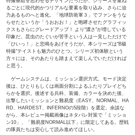
特撮番組を思わせるデザインだったが、シリーズを重ね
るごとに現代的かつリアルな要素を取り込み、さらに迫
力あるものへと進化。「地球防衛軍３」でファンをうな
らせたというか「うおおお！」と咆哮させたグラフィッ
クスもさらにグレードアップ！ より“濃さ”が増している
印象だ。昆虫のたぐいが苦手という人は一見しただけで
「ひいっ！」と悲鳴をあげそうだが、本シリーズは“B級
特撮”テイストも魅力のひとつ。シリーズ初体験という
方々には、そのあたりも踏まえて楽しんでいただければ
と思う。
ゲームシステムは、ミッション選択方式。モード決定
後は、ひとりもしくは画面分割によるふたりプレイどち
らかを選択。後述する兵科、装備、カラーを決めた後、
出撃したいミッションと難易度（EASY、NORMAL、HA
RD、HARDEST、INFERNOの5段階）を選定。余談な
がら、本レビュー掲載画像はネタバレ対策で「ミッショ
ン10」、「難易度NORMAL以下」に限定してある。歴戦
の隊員たちは安心して読み進めてほしい。