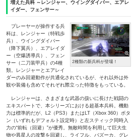
増えた兵科 ～レンジャー、ウイングダイバー、エアレ
イダー、フェンサー～
プレーヤーが操作する兵
科は、レンジャー（特戦歩
兵）、ウイングダイバー
（降下翼兵）、エアレイダ
ー（空爆誘導兵）、フェン
2種類の新兵科が登場！
サー（二刀装甲兵）の4種
類。レンジャーとエアレイ
ダーのみ回避動作が共通化されているが、それ以外は外
観や装備も含めてそれぞれ際立った特徴をもっている。
レンジャーは、さまざまな武器の扱いに長けた戦闘の
エキスパートで、本シリーズにおける超基本兵科。機動
力は標準的だが、L2（PS3）またはLT（Xbox 360）ボタ
ン（いずれもデフォルト設定時）と左スティック同時入
力の“前転（回避）”が優秀。無敵時間を利用して巨大生
物や異星人の攻撃を回避し、ライフル、バズーカ、グレ