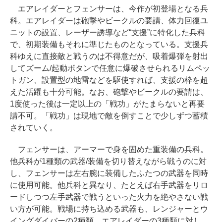
エアレイダーとフェンサーは、今作が初登場となる兵
科。エアレイダーは砲撃やビークルの要請、体力回復ユ
ニットの設置、レーザー誘導など“支援”に特化した兵科
で、初期装備もそれに準じたものとなっている。支援兵
科ゆえに直接敵と戦うのは不得意だが、吸着爆弾を射出
してズーム/起動ボタンで任意に爆破させられるリムペッ
トガン、設置型の地雷などを駆使すれば、支援の枠を超
えた活躍も十分可能。なお、砲撃やビークルの要請は、
1度使った後は一定以上の「戦功」がたまらないと再要
請不可。「戦功」は現地で敵を倒すことで少しずつ蓄積
されていく。
フェンサーは、アーマーで身を固めた重装備の兵科。
他兵科が1種類の武器/装備を切り替えながら戦うのに対
し、フェンサーは左右腕に装備したふたつの武器を同時
に使用可能。他兵科と異なり、たとえば右手武器をリロ
ードしつつ左手武器で戦うといった火力を絶やさない戦
い方が可能。戦場に持ち込める武器も、レンジャーとウ
イングダイバーの2種類、エアレイダーの3種類に対し、