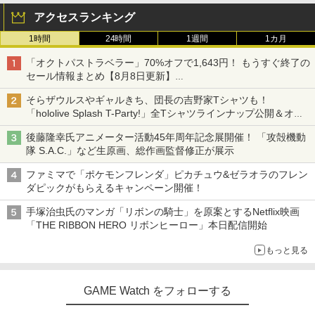
アクセスランキング
1時間
24時間
1週間
1カ月
「オクトパストラベラー」70%オフで1,643円！ もうすぐ終了の
セール情報まとめ【8月8日更新】
ニンテンドーeショップでは「大神 絶景版」が67%オフで990円
そらザウルスやギャルきち、団長の吉野家Tシャツも！
「hololive Splash T-Party!」全Tシャツラインナップ公開＆オン
ライン販売開始
後藤隆幸氏アニメーター活動45年周年記念展開催！ 「攻殻機動
隊 S.A.C.」など生原画、総作画監督修正が展示
ファミマで「ポケモンフレンダ」ピカチュウ&ゼラオラのフレン
ダピックがもらえるキャンペーン開催！
手塚治虫氏のマンガ「リボンの騎士」を原案とするNetflix映画
「THE RIBBON HERO リボンヒーロー」本日配信開始
もっと見る
GAME Watch をフォローする