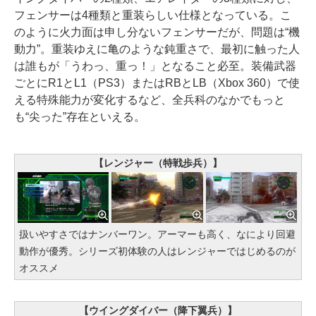
フェンサーは4種類と重装らしい仕様となっている。こ
のように火力面は申し分ないフェンサーだが、問題は“機
動力”。重装ゆえに亀のような鈍重さで、最初に触った人
は誰もが「うわっ、重っ！」となること必至。装備武器
ごとにR1とL1（PS3）またはRBとLB（Xbox 360）で使
える特殊能力が変化するなど、全兵科のなかでもっと
も“尖った”存在といえる。
【レンジャー（特戦歩兵）】
扱いやすさではナンバーワン。アーマーも高く、なにより回避
動作が優秀。シリーズ初体験の人はレンジャーではじめるのが
オススメ
【ウイングダイバー（降下翼兵）】