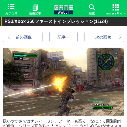
カテゴリ
過去記事
検索
Impressサイト
PS3/Xbox 360ファーストインプレッション
(11/24)
前の画像
記事へ
次の画像
扱いやすさではナンバーワン。アーマーも高く、なにより回避動作
が優秀。シリーズ初体験の人はレンジャーではじめるのがオススメ