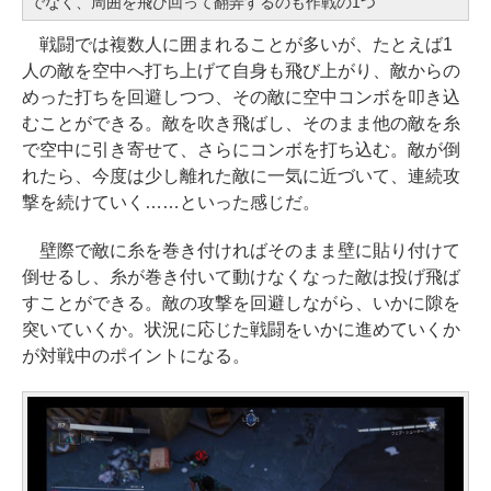
でなく、周囲を飛び回って翻弄するのも作戦の1つ
戦闘では複数人に囲まれることが多いが、たとえば1
人の敵を空中へ打ち上げて自身も飛び上がり、敵からの
めった打ちを回避しつつ、その敵に空中コンボを叩き込
むことができる。敵を吹き飛ばし、そのまま他の敵を糸
で空中に引き寄せて、さらにコンボを打ち込む。敵が倒
れたら、今度は少し離れた敵に一気に近づいて、連続攻
撃を続けていく……といった感じだ。
壁際で敵に糸を巻き付ければそのまま壁に貼り付けて
倒せるし、糸が巻き付いて動けなくなった敵は投げ飛ば
すことができる。敵の攻撃を回避しながら、いかに隙を
突いていくか。状況に応じた戦闘をいかに進めていくか
が対戦中のポイントになる。