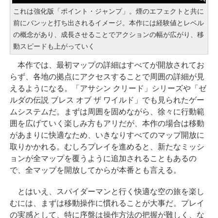
これは強化版「ポイント・ジャンプ」。煙のエフェクトと共に
前にバンッと打ち出されるイメージ。本作には経験値とレベル
の概念があり、成長させることでアクションの幅が広がり、移
動スピードも上がっていく
本作では、最初マップの詳細はすべてが開放されてお
らず、各地の拠点にアクセスすることで周囲の詳細が見
えるようになる。「アサシン クリード」シリーズや「ゼ
ルダの伝説 ブレス オブ ザ ワイルド」でも見られたゲー
ムシステムだ。まずは周囲を固めながら、徐々に行動範
囲を広げていく楽しみ方もアリだが、本作の場合は移動
があまりに快適なため、いきなりすべてのマップ開放に
取りかかれる。むしろプレイを進めると、新たなミッシ
ョンが全マップを覆うように追加されることもあるの
で、全マップを開放してからが本番とも言える。
とはいえ、スパイダーマンと行く快適な空の旅を楽し
むには、まずは移動操作に慣れることが大事だ。プレイ
の実感として、特に序盤は操作方法の把握が難しく、な