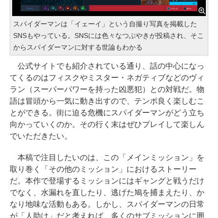
スパイダーマンは「イェーイ」という自撮り写真を掲載した
SNSもやっている。SNSには色々なつぶやきが投稿され、そこ
からスパイダーマンに対する世論もわかる
公式サイトでも紹介されている通り、話の中心になっ
てくるのはフィスクやミスター・ネガティブなどのヴィ
ラン（スーパーパワーを持った凶悪犯）との対戦だ。物
語は冒頭から一気に動き出すので、テンポ良く楽しむこ
とができる。街に迫る危機にスパイダーマンがどう立ち
向かっていくのか。その行く末はぜひプレイして楽しん
でいただきたい。
本稿で注目したいのは、この「メインミッション」を
取り巻く「その他のミッション」におけるストーリー
だ。本作で登場するミッションにはギャングと戦うだけ
でなく、水漏れを直したり、逃げた鳩を捕まえたり、か
なり地味な活動もある。しかし、スパイダーマンの日常
が「人助け」だと考えれば、多くのサブミッションに囲