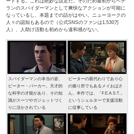
ートする。これは絶妙な設定だ。そのため最初からベテ
ランのスパイダーマンとして爽快なアクションが可能に
なっているし、本題までの話がはやい。ニューヨークの
人々の認知もあるので（公式SNSのファンは1,530万
人）、人助け活動も初めから違和感がない。
スパイダーマンの本当の姿、
ピーターの親代わりであり心
ピーター・パーカー。天才的
の拠り所でもあるメイおばさ
な科学の才能があり、その知
ん。本作では、「F.E.A.S.T.」
識がスーツやガジェットづく
というシェルターで支援活動
りに活かされている
に従事している