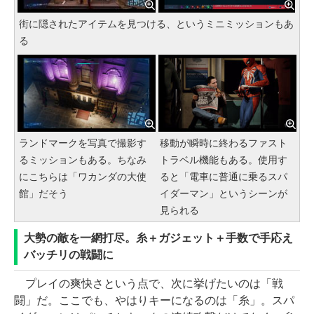
街に隠されたアイテムを見つける、というミニミッションもあ
る
ランドマークを写真で撮影す
移動が瞬時に終わるファスト
るミッションもある。ちなみ
トラベル機能もある。使用す
にこちらは「ワカンダの大使
ると「電車に普通に乗るスパ
館」だそう
イダーマン」というシーンが
見られる
大勢の敵を一網打尽。糸＋ガジェット＋手数で手応え
バッチリの戦闘に
プレイの爽快さという点で、次に挙げたいのは「戦
闘」だ。ここでも、やはりキーになるのは「糸」。スパ