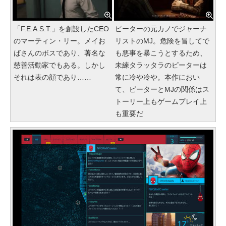
「F.E.A.S.T.」を創設したCEO
ピーターの元カノでジャーナ
のマーティン・リー。メイお
リストのMJ。危険を冒してで
ばさんのボスであり、著名な
も悪事を暴こうとするため、
慈善活動家でもある。しかし
未練タラッタラのピーターは
それは表の顔であり……
常に冷や冷や。本作におい
て、ピーターとMJの関係はス
トーリー上もゲームプレイ上
も重要だ