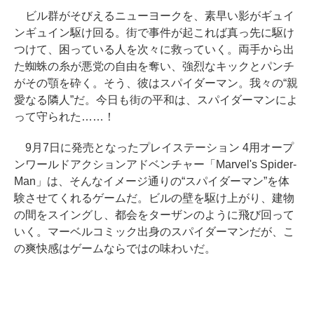
ビル群がそびえるニューヨークを、素早い影がギュイ
ンギュイン駆け回る。街で事件が起これば真っ先に駆け
つけて、困っている人を次々に救っていく。両手から出
た蜘蛛の糸が悪党の自由を奪い、強烈なキックとパンチ
がその顎を砕く。そう、彼はスパイダーマン。我々の“親
愛なる隣人”だ。今日も街の平和は、スパイダーマンによ
って守られた……！
9月7日に発売となったプレイステーション 4用オープ
ンワールドアクションアドベンチャー「Marvel's Spider-
Man」は、そんなイメージ通りの“スパイダーマン”を体
験させてくれるゲームだ。ビルの壁を駆け上がり、建物
の間をスイングし、都会をターザンのように飛び回って
いく。マーベルコミック出身のスパイダーマンだが、こ
の爽快感はゲームならではの味わいだ。