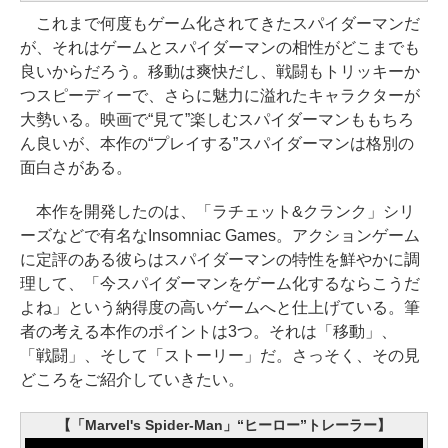
これまで何度もゲーム化されてきたスパイダーマンだ
が、それはゲームとスパイダーマンの相性がどこまでも
良いからだろう。移動は爽快だし、戦闘もトリッキーか
つスピーディーで、さらに魅力に溢れたキャラクターが
大勢いる。映画で“見て”楽しむスパイダーマンももちろ
ん良いが、本作の“プレイする”スパイダーマンは格別の
面白さがある。
本作を開発したのは、「ラチェット&クランク」シリ
ーズなどで有名なInsomniac Games。アクションゲーム
に定評のある彼らはスパイダーマンの特性を鮮やかに調
理して、「今スパイダーマンをゲーム化するならこうだ
よね」という納得度の高いゲームへと仕上げている。筆
者の考える本作のポイントは3つ。それは「移動」、
「戦闘」、そして「ストーリー」だ。さっそく、その見
どころをご紹介していきたい。
【「Marvel's Spider-Man」“ヒーロー”トレーラー】