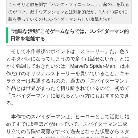
こっそりと敵を倒す「ハング・フィニッシュ」。敵の上を取る
のがコツ。派手なアクションとは対象的だが、1人ずつ静かに
敵を葬っていくのもスパイダーマンらしい攻撃方法だ
“地味な活動”こそゲームならでは。スパイダーマン的
日常を堪能する
そして本作最後のポイントは「ストーリー」だ。色々
とネタバレになってしまうので多くは話せないが、とに
かく強調しておきたいのは「Marvel's Spider-Man」は本
作だけのオリジナルストーリーを貫いていること。キャ
ラクターは共通するものの、過去の「スパイダーマン」
作品とは世界がまったく切り離されているので、初めて
「スパイダーマン」に触れるという方にもおすすめでき
る。
本作でのスパイダーマンは、ヒーローとして活動し始
めてすでに8年ほどが経っていて、スパイダーマンに成
り立ての苦悩や葛藤がすべて過去となった状態からスタ