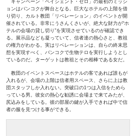
キャンペーン「ペイシェント・ゼロ」の最初のミッシ
ョンはバンコクが舞台となる。巨大なホテルの上階を借
り切り、カルト教団「リベレーション」のイベントが開
催されている。非常にうさんくさいが、絶大な財力が“ホ
テルの会場の貸し切り”を実現させているのが確認でき
る。展示品なども凝っていて、信者達の熱心さと、教祖
の権力がわかる。実はリベレーションは、自らの終末思
想を実現すべく、バンコクで生物テロを実行しようとし
ているのだ。ターゲットは教祖とその相棒である女だ。
教団のイベントスペースはホテルの客であれば誰もが
入れるが、会場の上階は信者用スペース、さらに上は教
団スタッフしか入れない。突破口の1つは入信をためら
っている男。彼女の熱心な勧誘に会場まで来てみたが、
尻込みをしている。彼の部屋の鍵が入手できれば中で信
者の服を見つける事ができる。