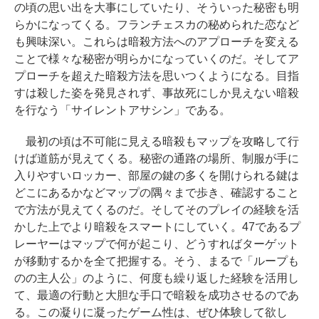
の頃の思い出を大事にしていたり、そういった秘密も明
らかになってくる。フランチェスカの秘められた恋など
も興味深い。これらは暗殺方法へのアプローチを変える
ことで様々な秘密が明らかになっていくのだ。そしてア
プローチを超えた暗殺方法を思いつくようになる。目指
すは殺した姿を発見されず、事故死にしか見えない暗殺
を行なう「サイレントアサシン」である。
最初の頃は不可能に見える暗殺もマップを攻略して行
けば道筋が見えてくる。秘密の通路の場所、制服が手に
入りやすいロッカー、部屋の鍵の多くを開けられる鍵は
どこにあるかなどマップの隅々まで歩き、確認すること
で方法が見えてくるのだ。そしてそのプレイの経験を活
かした上でより暗殺をスマートにしていく。47であるプ
レーヤーはマップで何が起こり、どうすればターゲット
が移動するかを全て把握する。そう、まるで「ループも
のの主人公」のように、何度も繰り返した経験を活用し
て、最適の行動と大胆な手口で暗殺を成功させるのであ
る。この凝りに凝ったゲーム性は、ぜひ体験して欲し