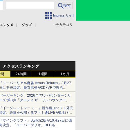
Impress サイト
全カテゴリ
エンタメ
グッズ
アクセスランキング
時間
24時間
1週間
1カ月
「スーパーリアル麻雀 Venus Returns」8月27
日に発売決定。脱衣麻雀が3D×VRで復活
発売から2週間は20%オフになるセールが実施
バーガーキング、2026年“ワンパウンダーシリ
ーズ”第3弾「ダーティ ザ・ワンパウンダー」を
8月7日発売
「イーグレットツー ミニ」新作追加ソフト発売
「特製ガーリックマヨソース」を使用した超大
決定。詳細を公開するファミ通LIVEが8月27日
型チーズバーガー
20時から配信
「マインクラフト」Switch2版が10月27日に発
シリーズ累計100タイトルへ
売決定。「スーパーマリオ」DLCも
Switch版からのアップグレードも可能に