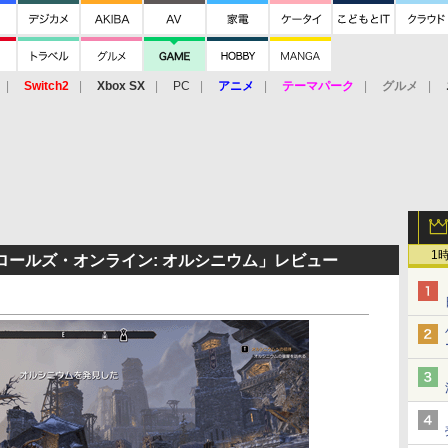
Switch2
Xbox SX
PC
アニメ
テーマパーク
グルメ
 Vita
3DS
アーケード
VR
1
ールズ・オンライン: オルシニウム」レビュー