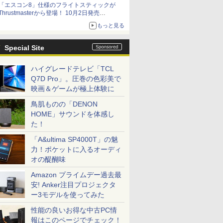
「エスコン8」仕様のフライトスティックが
Thrustmasterから登場！ 10月2日発売
ジョイスティックに振動機能を搭載。予約受付
もっと見る
も開始
Special Site
ハイグレードテレビ「TCL
Q7D Pro」。圧巻の色彩美で
映画＆ゲームが極上体験に
鳥肌ものの「DENON
HOME」サウンドを体感し
た！
「A&ultima SP4000T」の魅
力！ポケットに入るオーディ
オの醍醐味
Amazon プライムデー過去最
安! Anker注目プロジェクタ
ー3モデルを使ってみた
性能の良いお得な中古PC情
報はこのページでチェック！