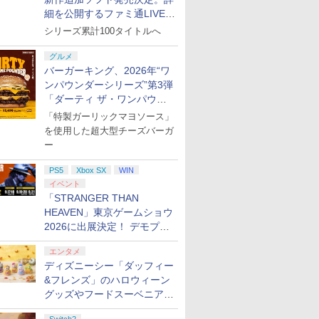
細を公開するファミ通LIVEが
8月27日20時から配信
シリーズ累計100タイトルへ
グルメ
バーガーキング、2026年“ワ
ンパウンダーシリーズ”第3弾
「ダーティ ザ・ワンパウン
ダー」を8月7日発売
「特製ガーリックマヨソース」
を使用した超大型チーズバーガ
ー
PS5
Xbox SX
WIN
イベント
「STRANGER THAN
HEAVEN」東京ゲームショウ
2026に出展決定！ デモプレ
イや体験型展示も
エンタメ
ディズニーシー「ダッフィー
&フレンズ」のハロウィーン
グッズやフードスーベニアが
8月25日より発売