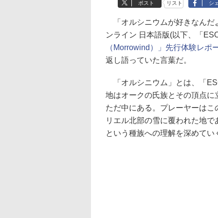
ポスト
リスト
シ
「オルシニウムが好きなんだよ
ンライン 日本語版(以下、「E
（Morrowind）」先行体験レ
返し語っていた言葉だ。
「オルシニウム」とは、「ES
地はオークの氏族とその頂点に
ただ中にある。プレーヤーはこ
リエル北部の雪に覆われた地で
という種族への理解を深めてい