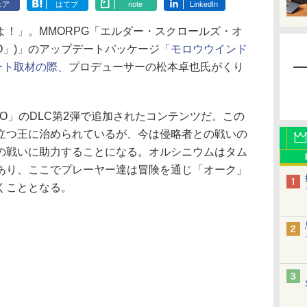
ェア
はてブ
note
LinkedIn
！」。MMORPG「エルダー・スクロールズ・オ
SO」)」のアップデートパッケージ
「モロウウインド
ポート取材の際、
プロデューサーの松本卓也氏がくり
O」のDLC第2弾で追加されたコンテンツだ。この
立つ王に治められているが、今は侵略者との戦いの
の戦いに助力することになる。オルシニウムはタム
あり、ここでプレーヤー達は冒険を通じ「オーク」
くこととなる。