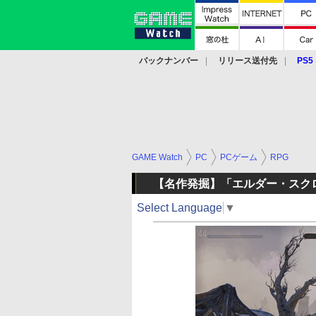
バックナンバー
リリース送付先
PS5
モバイル
eスポーツ
クラウド
PS
GAME Watch
PC
PCゲーム
RPG
【名作発掘】「エルダー・スクロ
Select Language
▼