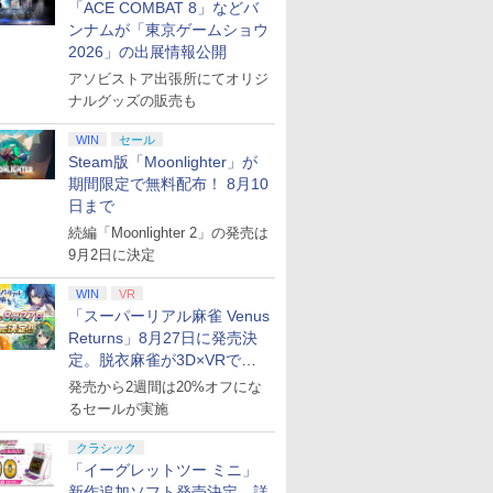
「ACE COMBAT 8」などバ
ンナムが「東京ゲームショウ
2026」の出展情報公開
アソビストア出張所にてオリジ
ナルグッズの販売も
WIN
セール
Steam版「Moonlighter」が
期間限定で無料配布！ 8月10
日まで
続編「Moonlighter 2」の発売は
9月2日に決定
WIN
VR
「スーパーリアル麻雀 Venus
Returns」8月27日に発売決
定。脱衣麻雀が3D×VRで復
活
発売から2週間は20%オフにな
るセールが実施
クラシック
「イーグレットツー ミニ」
新作追加ソフト発売決定。詳