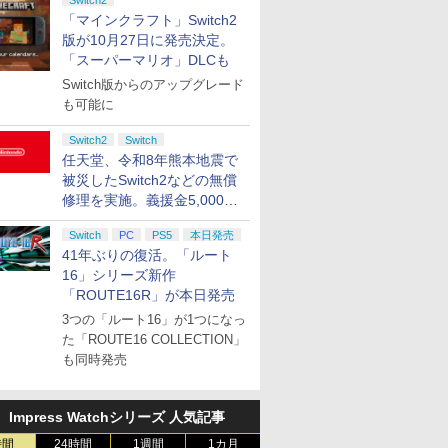
Switch2
「マインクラフト」Switch2
版が10月27日に発売決定。
「スーパーマリオ」DLCも
Switch版からのアップグレード
も可能に
Switch2
Switch
任天堂、令和8年熊本地震で
被災したSwitch2などの無償
修理を実施。義援金5,000万
円の寄付も発表
Switch
PC
PS5
本日発売
41年ぶりの復活。「ルート
16」シリーズ新作
「ROUTE16R」が本日発売
3つの「ルート16」が1つになっ
た「ROUTE16 COLLECTION」
も同時発売
Impress Watchシリーズ 人気記事
時間
24時間
1週間
1カ月