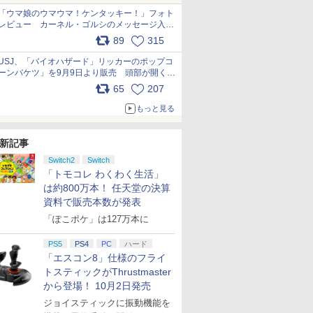
「ウマ娘のウマウマ！ケンタッキー！」フォト
レビュー カーネル・ゴルシのメッセージ入り
パッケージや描き下ろしトレカなどが登場
89
315
pic.x.com/PjnkR9vkXl
USJ、「バイオハザード」リッカーのポップコ
ーンバケツ」を9月9日より販売 頭部が開く仕
組み。味は恐怖を堪のう「味噌フレーバー」
65
207
pic.x.com/81MuXGahVM
もっと見る
新記事
Switch2
Switch
「トモコレ わくわく生活」
は約800万本！ 任天堂の決算
資料で販売本数が発表
「ぽこポケ」は127万本に
PS5
PS4
PC
ハード
「エスコン8」仕様のフライ
トスティックがThrustmaster
から登場！ 10月2日発売
ジョイスティックに振動機能を