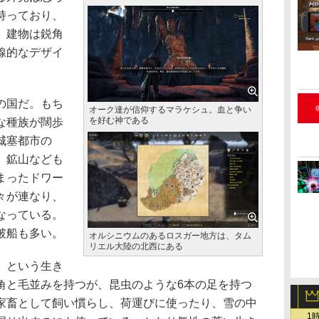
持っており、
。建物は鋭角
線的なデザイ
の国だ。もち
オーク達が信仰するマラケシュ。血と争い
を好む神である
な種族が闊歩
城塞都市の
。鉱山なども
まったドワー
々が連なり、
なっている。
破船も多い。
オルシニウムのあるロスガー地方は、タム
リエル大陸の北西にある
」という生き
角と毛並みを持つが、昆虫のような6本の足を持つ
家畜として飼い慣らし、荷運びに使ったり、雪の中
1