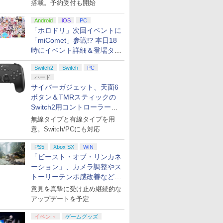
搭載。予約受付も開始
Android
iOS
PC
「ホロドリ」次回イベントに
「miComet」参戦!? 本日18
時にイベント詳細＆登場タレ
ント公開
Switch2
Switch
PC
ハード
サイバーガジェット、天面6
ボタン＆TMRスティックの
Switch2用コントローラーを9
月下旬発売！
無線タイプと有線タイプを用
意。Switch/PCにも対応
PS5
Xbox SX
WIN
「ビースト・オブ・リンカネ
ーション」、カメラ調整やス
トーリーテンポ感改善などの
アプデを1週間以内に実施
意見を真摯に受け止め継続的な
アップデートを予定
イベント
ゲームグッズ