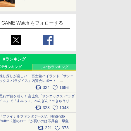
GAME Watch をフォローする
Xランキング
RPランキング
いいねランキング
推し探しが楽しい！ 富士急ハイランド「サンエ
ックス パラダイス」内覧会レポート
pic.x.com/p718c0QB0k
324
1686
思わず目を引く！ 富士急「サンエックス パラダ
イス」で「すみっコ」ぺんぎん？のきゅうりド
ッグを食べてみた イラストそのままのメニュ
323
1048
ー化に挑戦。これが意外にもおいしい
pic.x.com/Kgl04hZaeg
「ファイナルファンタジーXIV」Nintendo
Switch 2版のロードが長いのは不具合 早急に
アップデートできるよう対応中
221
373
pic.x.com/s9S3nRCAGa