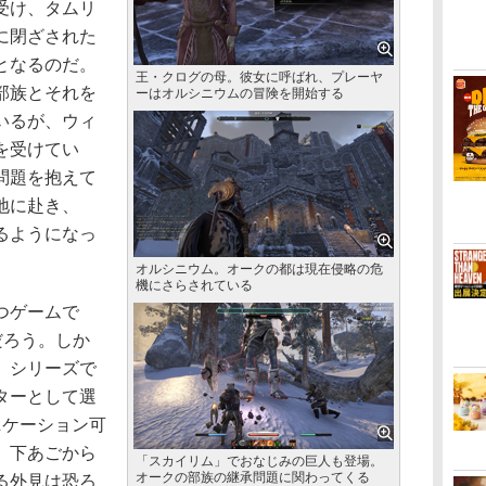
受け、タムリ
に閉ざされた
となるのだ。
王・クログの母。彼女に呼ばれ、プレーヤ
部族とそれを
ーはオルシニウムの冒険を開始する
いるが、ウィ
を受けてい
問題を抱えて
地に赴き、
るようになっ
オルシニウム。オークの都は現在侵略の危
機にさらされている
つゲームで
だろう。しか
」シリーズで
ターとして選
ニケーション可
。下あごから
「スカイリム」でおなじみの巨人も登場。
オークの部族の継承問題に関わってくる
る外見は恐ろ