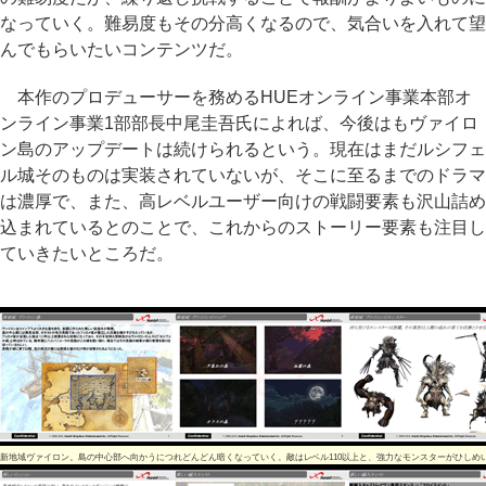
なっていく。難易度もその分高くなるので、気合いを入れて望
んでもらいたいコンテンツだ。
本作のプロデューサーを務めるHUEオンライン事業本部オ
ンライン事業1部部長中尾圭吾氏によれば、今後はもヴァイロ
ン島のアップデートは続けられるという。現在はまだルシフェ
ル城そのものは実装されていないが、そこに至るまでのドラマ
は濃厚で、また、高レベルユーザー向けの戦闘要素も沢山詰め
込まれているとのことで、これからのストーリー要素も注目し
ていきたいところだ。
新地域ヴァイロン。島の中心部へ向かうにつれどんどん暗くなっていく。敵はレベル110以上と、強力なモンスターがひしめ