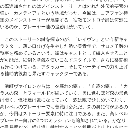
の際追加されたのはメインストーリーとは外れた外伝的要素の
強い「カスティア」という地域だった。今回は、コアファン待
望のメインストーリーが展開する。宿敵モントロ子爵は何処に
いるのか、プレーヤー達の追跡は続いていく。
このストーリーの鍵を握るのが、「レイヴン」という新キャ
ラクター。薄い口ひげを生やした渋い美青年で、サロメ子爵の
執事を務めているという。彼はキャストとして編入させること
が可能だ。細剣と拳銃を使いこなすスタイルで、さらに格闘術
も身につけている。アタッカー、そしてパーティーの力を上げ
る補助的役割も果たすキャラクターである。
港町ヴァイロンからは「夕暮れの森」、「血霧の森」、「カ
ラスの森」とフィールドが続いていく。奥に進むほど森の景色
は暗く、怪物達は数になっていく。森は敵でひしめいており、
高レベルのプレーヤーでも苦戦は必死だ。森の奥に何があるの
か、今回はストーリー要素に特に注目である。また、高レベル
プレーヤー向けの2つのミッションも追加されている。かなり
の難易度だが、繰り返し挑戦することで報酬がよりよいものに