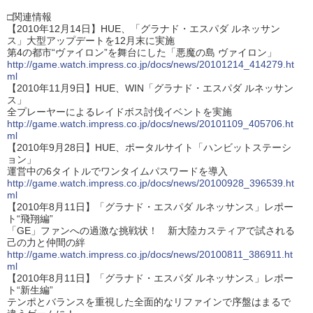
□関連情報
【2010年12月14日】HUE、「グラナド・エスパダ ルネッサン
ス」大型アップデートを12月末に実施
第4の都市“ヴァイロン”を舞台にした「悪魔の島 ヴァイロン」
http://game.watch.impress.co.jp/docs/news/20101214_414279.ht
ml
【2010年11月9日】HUE、WIN「グラナド・エスパダ ルネッサン
ス」
全プレーヤーによるレイドボス討伐イベントを実施
http://game.watch.impress.co.jp/docs/news/20101109_405706.ht
ml
【2010年9月28日】HUE、ポータルサイト「ハンビットステーシ
ョン」
運営中の6タイトルでワンタイムパスワードを導入
http://game.watch.impress.co.jp/docs/news/20100928_396539.ht
ml
【2010年8月11日】「グラナド・エスパダ ルネッサンス」レポー
ト“飛翔編”
「GE」ファンへの過激な挑戦状！ 新大陸カスティアで試される
己の力と仲間の絆
http://game.watch.impress.co.jp/docs/news/20100811_386911.ht
ml
【2010年8月11日】「グラナド・エスパダ ルネッサンス」レポー
ト“新生編”
テンポとバランスを重視した全面的なリファインで序盤はまるで