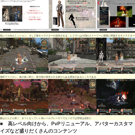
高レベル向けミッション、そして新キャラクターの追加される。レイヴンは今回のストーリーに密接に関係するキャラクター
港町ヴァイロン。坂の多い町だ。新大陸が発見される前からある歴史のあるところである
森はどんどん暗く、きつくなっていく高レベルプレーヤーでもソロでは苦戦は必至だ
■ 高レベル向けから、PvPリニューアル、アバターカスタマ
イズなど盛りだくさんのコンテンツ