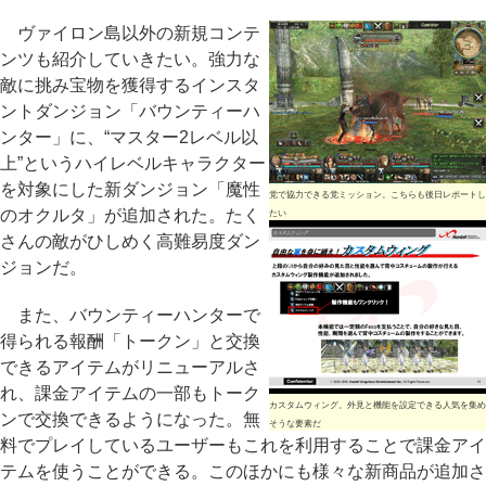
ヴァイロン島以外の新規コンテ
ンツも紹介していきたい。強力な
敵に挑み宝物を獲得するインスタ
ントダンジョン「バウンティーハ
ンター」に、“マスター2レベル以
上”というハイレベルキャラクター
を対象にした新ダンジョン「魔性
党で協力できる党ミッション。こちらも後日レポートし
のオクルタ」が追加された。たく
たい
さんの敵がひしめく高難易度ダン
ジョンだ。
また、バウンティーハンターで
得られる報酬「トークン」と交換
できるアイテムがリニューアルさ
れ、課金アイテムの一部もトーク
カスタムウィング。外見と機能を設定できる人気を集め
ンで交換できるようになった。無
そうな要素だ
料でプレイしているユーザーもこれを利用することで課金アイ
テムを使うことができる。このほかにも様々な新商品が追加さ