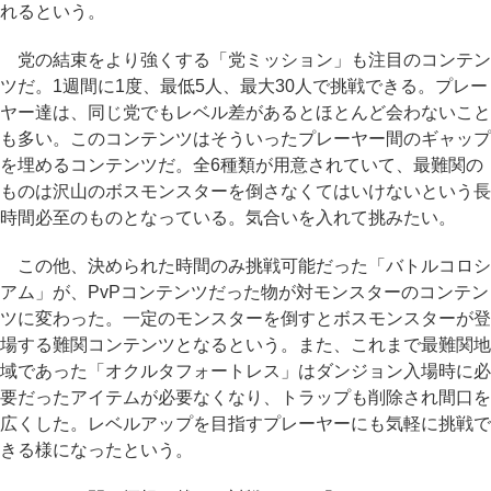
れるという。
党の結束をより強くする「党ミッション」も注目のコンテン
ツだ。1週間に1度、最低5人、最大30人で挑戦できる。プレー
ヤー達は、同じ党でもレベル差があるとほとんど会わないこと
も多い。このコンテンツはそういったプレーヤー間のギャップ
を埋めるコンテンツだ。全6種類が用意されていて、最難関の
ものは沢山のボスモンスターを倒さなくてはいけないという長
時間必至のものとなっている。気合いを入れて挑みたい。
この他、決められた時間のみ挑戦可能だった「バトルコロシ
アム」が、PvPコンテンツだった物が対モンスターのコンテン
ツに変わった。一定のモンスターを倒すとボスモンスターが登
場する難関コンテンツとなるという。また、これまで最難関地
域であった「オクルタフォートレス」はダンジョン入場時に必
要だったアイテムが必要なくなり、トラップも削除され間口を
広くした。レベルアップを目指すプレーヤーにも気軽に挑戦で
きる様になったという。