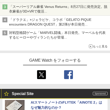
「スーパーリアル麻雀 Venus Returns」8月27日に発売決定。脱
衣麻雀が3D×VRで復活
『映画 ラブライブ！蓮ノ空女学院スクー
4
発売から2週間は20%オフになるセールが実施
ルアイドルクラブ Bloom Garden Part
「ドラクエ」×ジェラピケ、コラボ「GELATO PIQUE
y』(特装限定版)【Blu-ray】 [ 矢立肇 ]
encounters DRAGON QUEST」第2弾が本日発売
アイスカップに入ったスライムやわたぼう、ベビーサタンなどが
￥8,580
対戦型格闘ゲーム「MARVEL闘魂」本日発売。マーベルを代表
オリジナルアートで登場
するヒーローやヴィランたちが登場
「GUILTY GEAR」などの格ゲーを手掛けるアークシステムワー
もっと見る
クスが開発
【楽天ブックス限定連動購入特典+楽天
5
ブックス限定先着特典+他】ゴールデン
カムイ 第十五巻(初回限定版)【Blu-ra
GAME Watch をフォローする
y】(キャラファインボード+キャスト複
製サイン入り複製原画セット+原作者・
野田サトル描き下ろし最終章OP／ED絵
コンテ+他) [ 野田サトル ]
￥10,780
Special Site
AIスマートノートのiFLYTEK「AINOTE 2」は
なぜ魅力的なのか？