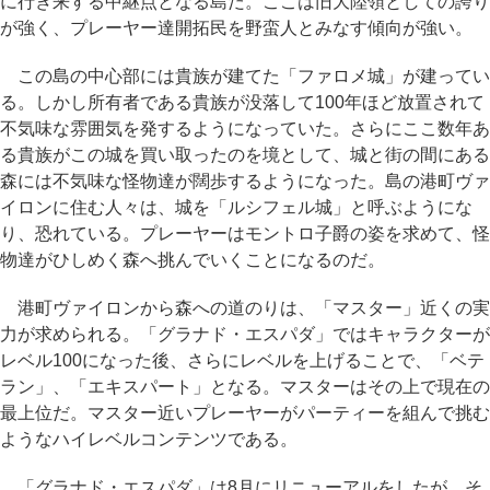
に行き来する中継点となる島だ。ここは旧大陸領としての誇り
が強く、プレーヤー達開拓民を野蛮人とみなす傾向が強い。
この島の中心部には貴族が建てた「ファロメ城」が建ってい
る。しかし所有者である貴族が没落して100年ほど放置されて
不気味な雰囲気を発するようになっていた。さらにここ数年あ
る貴族がこの城を買い取ったのを境として、城と街の間にある
森には不気味な怪物達が闊歩するようになった。島の港町ヴァ
イロンに住む人々は、城を「ルシフェル城」と呼ぶようにな
り、恐れている。プレーヤーはモントロ子爵の姿を求めて、怪
物達がひしめく森へ挑んでいくことになるのだ。
港町ヴァイロンから森への道のりは、「マスター」近くの実
力が求められる。「グラナド・エスパダ」ではキャラクターが
レベル100になった後、さらにレベルを上げることで、「ベテ
ラン」、「エキスパート」となる。マスターはその上で現在の
最上位だ。マスター近いプレーヤーがパーティーを組んで挑む
ようなハイレベルコンテンツである。
「グラナド・エスパダ」は8月にリニューアルをしたが、そ