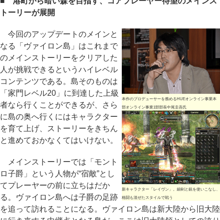
■ 港町から暗い森を目指す、コアプレーヤー待望のメインス
トーリーが展開
今回のアップデートのメインと
なる「ヴァイロン島」はこれまで
のメインストーリーをクリアした
人が挑戦できるというハイレベル
コンテンツである。島そのものは
「家門レベル20」に到達した上級
本作のプロデューサーを務めるHUEオンライン事業本
者なら行くことができるが、さら
部オンライン事業1部部長中尾圭吾氏
に島の奥へ行くにはキャラクター
を育て上げ、ストーリーをきちん
と進めておかなくてはいけない。
メインストーリーでは「モント
ロ子爵」という人物が“宿敵”とし
てプレーヤーの前に立ちはだか
新キャラクター「レイヴン」。細剣と銃を使いこなし、
る。ヴァイロン島へは子爵の足跡
格闘も混ぜたスタイルで戦う
を追って訪れることになる。ヴァイロン島は新大陸から旧大陸