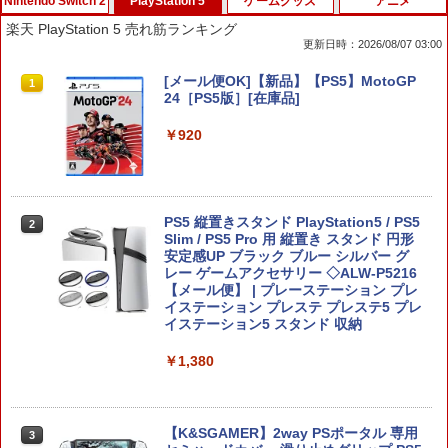
Nintendo Switch 2
PlayStation 5
ゲームグッズ
アニメ
スプラトゥーン レイダース|オンライン
PlayStation 5 デジタル・エディション
【純正品】Xbox ワイヤレス コントロー
【Amazon.co.jp限定】劇場版モノノ怪
1
1
1
1
楽天 PlayStation 5 売れ筋ランキング
コード版
日本語専用 Console Language: Japan
ラー + USB-C® ケーブル
第三章 蛇神 (Amazon.co.jp限定オリジ
更新日時：2026/08/07 03:00
ese only (CFI-2200B01)
ナル三方背収納ケース付きコレクション)
(オリジナル特典:オリジナル巾着＋メー
￥5,832
￥8,300
[メール便OK]【新品】【NS2H】ゲーム
[メール便OK]【新品】【PS5】MotoGP
カー特典:【坤と離】二振りの剣、十翼よ
1
1
￥55,000
用アナログスティックカバー リラック
24［PS5版］[在庫品]
り来たる！スタジオ描き下ろしイラスト
マ すやすやリラックマ[在庫品]
ボード付) [Blu-ray]
￥920
Xbox プリペイドカード 5,000円 デジタ
2
￥750
￥10,780
スプラトゥーン レイダース -Switch2
Beast of Reincarnation -PS5 【特典】
ルコード 【旧 Xbox ギフトカード】 [オ
2
2
プロダクトコード 封入
ンラインコード]
￥6,455
￥7,286
￥5,000
PS5 縦置きスタンド PlayStation5 / PS5
[メール便OK]【新品】【NS2H】ゲーム
2
劇場版「鬼滅の刃」無限城編 第一章 猗
2
2
Slim / PS5 Pro 用 縦置き スタンド 円形
用アナログスティックカバー リラック
窩座再来 通常版 [Blu-ray]
安定感UP ブラック ブルー シルバー グ
マ すやすやコリラックマ[在庫品]
レー ゲームアクセサリー ◇ALW-P5216
￥3,964
【純正品】Xbox ワイヤレス コントロー
3
【メール便】 | プレーステーション プレ
￥750
Nintendo Switch 2(日本語・国内専用)
【純正品】ディスクドライブ(CFI-ZDD1
3
ラー (ロボット ホワイト)
3
イステーション プレステ プレステ5 プレ
J) PlayStation 5
イステーション5 スタンド 収納
￥55,603
￥7,681
￥11,849
￥1,380
劇場版「鬼滅の刃」無限城編 第一章 猗
[メール便OK]【新品】【NS2H】ゲーム
3
3
窩座再来 通常版 [DVD]
用アナログスティックカバー リラック
マ/キイロイトリ[在庫品]
【純正品】Xbox 充電式バッテリー + US
4
￥3,523
【純正品】DualSense ワイヤレスコン
B-C ケーブル
ニンテンドープリペイド番号 9000円|オ
4
4
【K&SGAMER】2way PSポータル 専用
3
￥750
トローラー ミッドナイト ブラック(CFI-
ンラインコード版