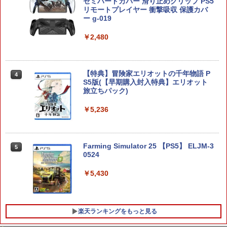
セミハードカバー 滑り止めグリップ PS5
ZCT2J01)
￥2,618
リモートプレイヤー 衝撃吸収 保護カバ
￥9,000
ー g-019
￥10,737
劇場版「鬼滅の刃」無限城編 第一章 猗
[メール便OK]【新品】【NS2H】ゲーム
4
4
￥2,480
窩座再来 完全生産限定版 [Blu-ray]
用アナログスティックカバー コリラッ
クマ/チャイロイコグマ[在庫品]
【純正品】Xbox ワイヤレス コントロー
ニンテンドープリペイド番号 5000円|オ
5
5
￥8,698
【純正品】DualSense ワイヤレスコン
ラー (カーボンブラック)
ンラインコード版
5
￥750
トローラー(CFI-ZCT2J)
【特典】冒険家エリオットの千年物語 P
4
￥8,020
￥5,000
S5版(【早期購入封入特典】エリオット
￥10,737
旅立ちパック)
【Amazon.co.jp限定】劇場版モノノ怪
5
【任天堂ライセンス商品】SWITCH2用
5
￥5,236
第三章 蛇神 (オリジナル特典:オリジナル
キャラクターEVAポーチ for ニンテンド
巾着＋メーカー特典:【坤と離】二振りの
ーSWITCH2『リラックマ(コリラックマ
剣、十翼より来たる！スタジオ描き下ろ
のこあくま気分)』
しイラストボード付) [Blu-ray]
Farming Simulator 25 【PS5】 ELJM-3
5
￥3,938
0524
￥9,900
￥5,430
楽天ランキングをもっと見る