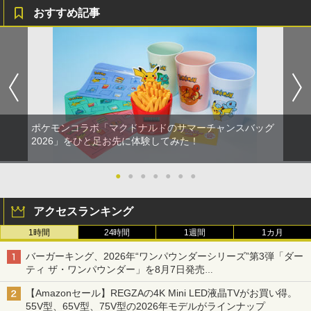
おすすめ記事
【中古】 この世界の片隅に ブックレッ
1
ト付 / 片渕須直 / バンダイビジュアル [Bl
u-ray]【メール便送料無料】【最短翌日
配達対応】
￥1,243
ポケモンコラボ「マクドナルドのサマーチャンスバッグ
2026」をひと足お先に体験してみた！
【BLU-R】超かぐや姫！ Blu-ray通常版
2
●
●
●
●
●
●
●
￥5,780
アクセスランキング
1時間
24時間
1週間
1カ月
「多聞くん今どっち!?」3【Blu-ray】 [
3
バーガーキング、2026年“ワンパウンダーシリーズ”第3弾「ダー
師走ゆき ]
ティ ザ・ワンパウンダー」を8月7日発売
「特製ガーリックマヨソース」を使用した超大型チーズバーガー
￥8,044
【Amazonセール】REGZAの4K Mini LED液晶TVがお買い得。
55V型、65V型、75V型の2026年モデルがラインナップ