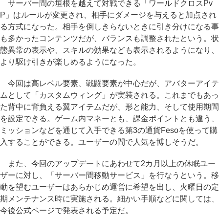
サーバー間の垣根を越えて対戦できる「ワールドクロスPv
P」はルールが変更され、相手にダメージを与えると加点され
る方式になった。相手を倒しきらないときに引き分けになる事
も多かったコンテンツだが、バランスも調整されたという。状
態異常の表示や、スキルの効果なども表示されるようになり、
より駆け引きが楽しめるようになった。
今回は高レベル要素、戦闘要素が中心だが、アバターアイテ
ムとして「カスタムウィング」が実装される。これまでもあっ
た背中に背負える翼アイテムだが、形と能力、そして使用期間
を設定できる。ゲーム内マネーとも、課金ポイントとも違う、
ミッションなどを通じて入手できる第3の通貨Fesoを使って購
入することができる。ユーザーの間で人気を博しそうだ。
また、今回のアップデートにあわせて2カ月以上の休眠ユー
ザーに対し、「サーバー間移動サービス」を行なうという。移
動を望むユーザーはあらかじめ運営に希望を出し、火曜日の定
期メンテナンス時に実施される。細かい手順などに関しては、
今後公式ページで発表される予定だ。