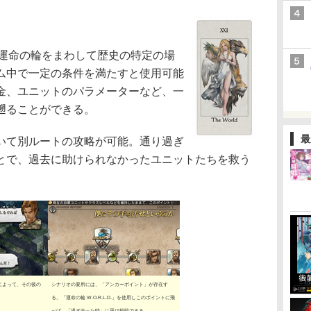
」は、運命の輪をまわして歴史の特定の場
ム中で一定の条件を満たすと使用可能
金、ユニットのパラメーターなど、一
遡ることができる。
最
いて別ルートの攻略が可能。通り過ぎ
とで、過去に助けられなかったユニットたちを救う
によって、その後の
シナリオの要所には、「アンカーポイント」が存在す
る。「運命の輪 W.O.R.L.D.」を使用しこのポイントに飛
べば、「過ぎ去った時」に再び挑戦できる