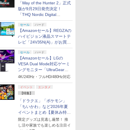
「Way of the Hunter 2」正式
版が9月29日発売決定！
「THQ Nordic Digital
Showcase 2026」まとめ
セール
ハード
【Amazonセール】REGZAの
ハイビジョン液晶スマートテ
レビ「24V35N(A)」がお買い
得！
セール
ハード
【Amazonセール】LGの
VESA Dual Mode対応ゲーミ
ングモニター「UltraGear
27G850A-B」がお買い得！
4K/240Hz・フルHD/480Hz対応
イベント
エンタメ
【特集】
「ドラクエ」「ポケモン」
「ちいかわ」など2026年夏
イベントまとめ【夏休み特
集】
限定グッズは見逃し厳禁！ 推
し活や家族でも楽しめる注目イ