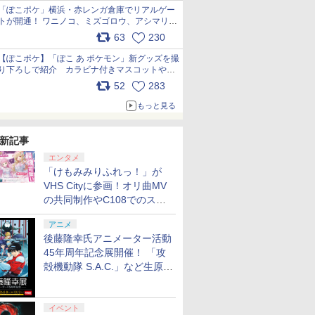
「ぽこポケ」横浜・赤レンガ倉庫でリアルゲー
トが開通！ ワニノコ、ミズゴロウ、アシマリ登
場シーンをレポート pic.x.com/LDgEByVl6D
63
230
【ぽこポケ】「ぽこ あ ポケモン」新グッズを撮
り下ろしで紹介 カラビナ付きマスコットやス
クエアポーチが仲間入り
52
283
pic.x.com/XmVAgBxaW5
もっと見る
新記事
エンタメ
「けもみみりふれっ！」が
VHS Cityに参画！オリ曲MV
の共同制作やC108でのスペ
シャルコラボ広告を掲出
アニメ
後藤隆幸氏アニメーター活動
45年周年記念展開催！ 「攻
殻機動隊 S.A.C.」など生原
画、総作画監督修正が展示
イベント