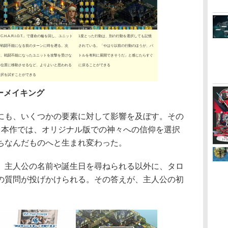
C.H.A.R.I.O.T.」で運命の輪を回し、ユニット
1度とった行動は、別の行動を選択しても記憶
が戦闘不能になる前のターンに時を遡る。次
されている。「やはり以前の行動のほうが、バ
は、戦闘不能になったユニットを攻撃を受けな
トルを有利に展開できそうだ」と感じたらすぐ
い位置に移動させるなど、よりよいと思われる
に戻ることができる
選択を試すことができる
ーメイキング
も、いくつかの要素に対して影響を及ぼす。その
。本作では、オリジナル版での神々への信仰を選択
ちなんだものへと生まれ変わった。
主人公の名前や誕生日を尋ねられる以外に、タロ
の質問が投げかけられる。その答えが、主人公の初