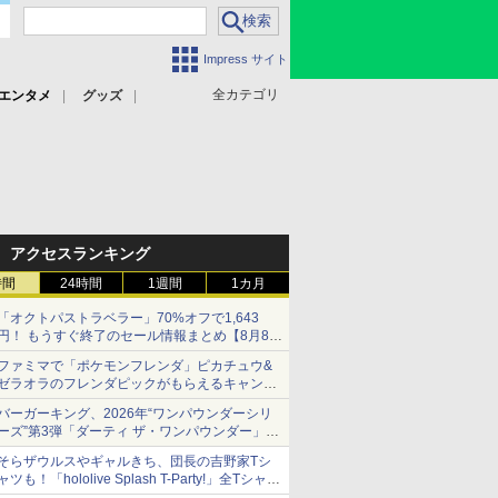
Impress サイト
全カテゴリ
エンタメ
グッズ
アクセスランキング
時間
24時間
1週間
1カ月
「オクトパストラベラー」70%オフで1,643
円！ もうすぐ終了のセール情報まとめ【8月8日
更新】
ファミマで「ポケモンフレンダ」ピカチュウ&
ニンテンドーeショップでは「大神 絶景版」が
ゼラオラのフレンダピックがもらえるキャンペ
67%オフで990円
ーン開催！
バーガーキング、2026年“ワンパウンダーシリ
ーズ”第3弾「ダーティ ザ・ワンパウンダー」を
8月7日発売
そらザウルスやギャルきち、団長の吉野家Tシ
「特製ガーリックマヨソース」を使用した超大
ャツも！「hololive Splash T-Party!」全Tシャツ
型チーズバーガー
ラインナップ公開＆オンライン販売開始