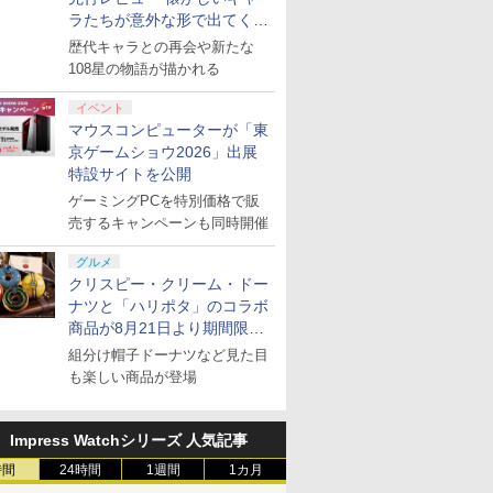
ラたちが意外な形で出てくる
シリーズ完全新作！
歴代キャラとの再会や新たな
108星の物語が描かれる
イベント
マウスコンピューターが「東
京ゲームショウ2026」出展
特設サイトを公開
ゲーミングPCを特別価格で販
売するキャンペーンも同時開催
グルメ
クリスピー・クリーム・ドー
ナツと「ハリポタ」のコラボ
商品が8月21日より期間限定
で発売
組分け帽子ドーナツなど見た目
も楽しい商品が登場
Impress Watchシリーズ 人気記事
時間
24時間
1週間
1カ月