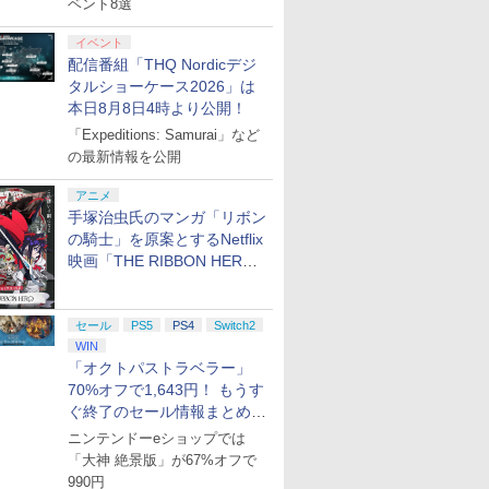
ベント8選
イベント
配信番組「THQ Nordicデジ
タルショーケース2026」は
本日8月8日4時より公開！
「Expeditions: Samurai」など
の最新情報を公開
アニメ
手塚治虫氏のマンガ「リボン
の騎士」を原案とするNetflix
映画「THE RIBBON HERO
リボンヒーロー」本日配信開
始
セール
PS5
PS4
Switch2
WIN
「オクトパストラベラー」
70%オフで1,643円！ もうす
ぐ終了のセール情報まとめ
【8月8日更新】
ニンテンドーeショップでは
「大神 絶景版」が67%オフで
990円