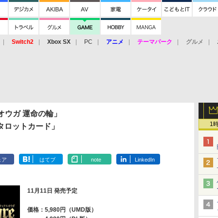
Switch2
Xbox SX
PC
アニメ
テーマパーク
グルメ
 Vita
3DS
アーケード
VR
オウガ 運命の輪」
1
タロットカード」
ェア
はてブ
note
LinkedIn
11月11日 発売予定
価格：5,980円（UMD版）