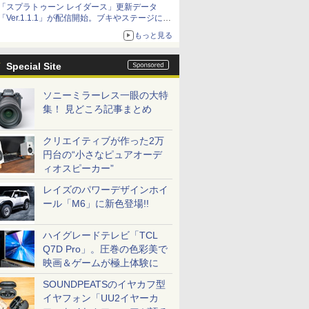
「スプラトゥーン レイダース」更新データ
「Ver.1.1.1」が配信開始。ブキやステージに関
する不具合を修正
もっと見る
Special Site
ソニーミラーレス一眼の大特
集！ 見どころ記事まとめ
クリエイティブが作った2万
円台の“小さなピュアオーデ
ィオスピーカー”
レイズのパワーデザインホイ
ール「M6」に新色登場!!
ハイグレードテレビ「TCL
Q7D Pro」。圧巻の色彩美で
映画＆ゲームが極上体験に
SOUNDPEATSのイヤカフ型
イヤフォン「UU2イヤーカ