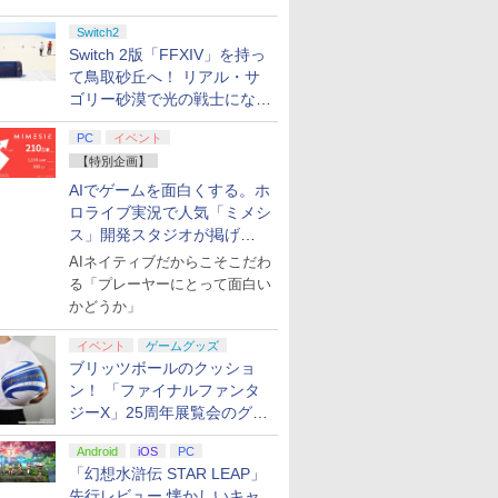
Switch2
Switch 2版「FFXIV」を持っ
て鳥取砂丘へ！ リアル・サ
ゴリー砂漠で光の戦士になっ
てみた
PC
イベント
【特別企画】
AIでゲームを面白くする。ホ
ロライブ実況で人気「ミメシ
ス」開発スタジオが掲げ
る“AI活用の信念”とは？【講
AIネイティブだからこそこだわ
演レポート】
る「プレーヤーにとって面白い
かどうか」
イベント
ゲームグッズ
ブリッツボールのクッショ
ン！ 「ファイナルファンタ
ジーX」25周年展覧会のグッ
ズ情報が公開
Android
iOS
PC
「幻想水滸伝 STAR LEAP」
先行レビュー 懐かしいキャ