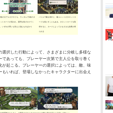
22枚の大アルカナのうち、ランダムで5枚のタ
バトルで敵を倒すと、敵ユニットがタロットカ
ロットカードが現われ、質問を投げかけてく
ードを落とすこともある。タロットカードを取
る。いずれの問いも答えに悩むものばかり
得すると、カードによってさまざまな効果が得
られる
選択した行動によって、さまざまに分岐し多様な
ーであっても、プレーヤー次第で主人公を取り巻く
化が起こる。プレーヤーの選択によっては、敵、味
ーもいれば、登場しなかったキャラクターに出会え
語や世界観はもちろん、お馴染みのキャラクターたちが織り成す会話にも注目して欲しい