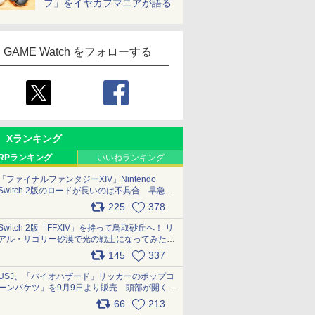
フ」をイヤカフマニアが語る
GAME Watch をフォローする
Xランキング
RPランキング
いいねランキング
「ファイナルファンタジーXIV」Nintendo
Switch 2版のロードが長いのは不具合 早急に
アップデートできるよう対応中
225
378
pic.x.com/s9S3nRCAGa
Switch 2版「FFXIV」を持って鳥取砂丘へ！ リ
アル・サゴリー砂漠で光の戦士になってみた
pic.x.com/qyOfL2uv1n
145
337
USJ、「バイオハザード」リッカーのポップコ
ーンバケツ」を9月9日より販売 頭部が開く仕
組み。味は恐怖を堪のう「味噌フレーバー」
66
213
pic.x.com/81MuXGahVM