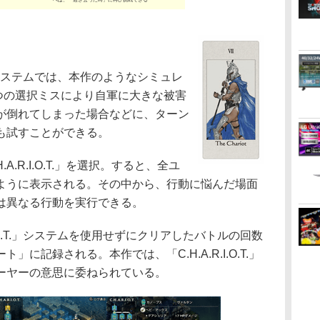
T.」システムでは、本作のようなシミュレ
つの選択ミスにより自軍に大きな被害
が倒れてしまった場合などに、ターン
も試すことができる。
.R.I.O.T.」を選択。すると、全ユ
ように表示される。その中から、行動に悩んだ場面
は異なる行動を実行できる。
I.O.T.」システムを使用せずにクリアしたバトルの回数
に記録される。本作では、「C.H.A.R.I.O.T.」
ーヤーの意思に委ねられている。