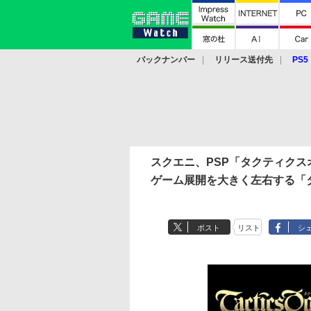
バックナンバー
リリース送付先
PS5
モバイル
eスポーツ
クラウド
PS
スクエニ、PSP「タクティクス
ゲーム展開を大きく左右する「
ポスト
リスト
シ