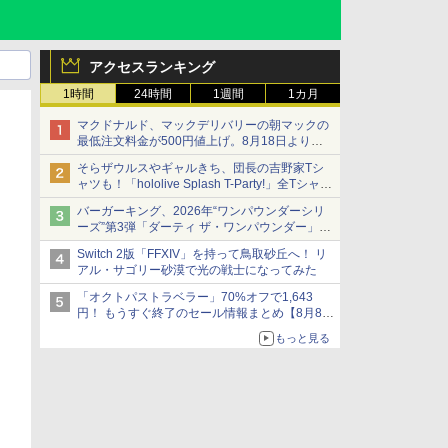
アクセスランキング
1時間
24時間
1週間
1カ月
マクドナルド、マックデリバリーの朝マックの
最低注文料金が500円値上げ。8月18日より
1,500円から受付
そらザウルスやギャルきち、団長の吉野家Tシ
ャツも！「hololive Splash T-Party!」全Tシャツ
ラインナップ公開＆オンライン販売開始
バーガーキング、2026年“ワンパウンダーシリ
ーズ”第3弾「ダーティ ザ・ワンパウンダー」を
8月7日発売
Switch 2版「FFXIV」を持って鳥取砂丘へ！ リ
「特製ガーリックマヨソース」を使用した超大
アル・サゴリー砂漠で光の戦士になってみた
型チーズバーガー
「オクトパストラベラー」70%オフで1,643
円！ もうすぐ終了のセール情報まとめ【8月8日
更新】
もっと見る
ニンテンドーeショップでは「大神 絶景版」が
67%オフで990円