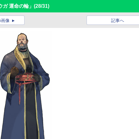
ウガ 運命の輪」
(28/31)
の画像
記事へ