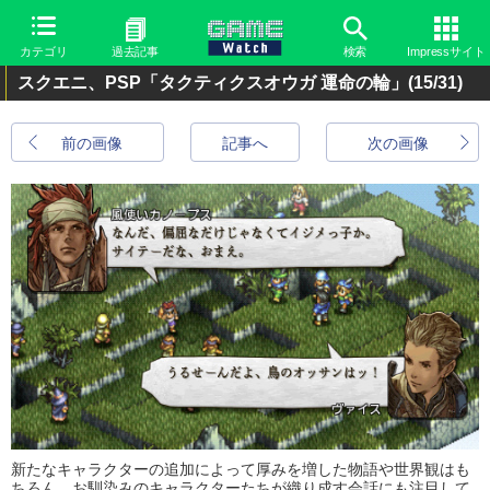
カテゴリ
過去記事
検索
Impressサイト
スクエニ、PSP「タクティクスオウガ 運命の輪」
(15/31)
前の画像
記事へ
次の画像
新たなキャラクターの追加によって厚みを増した物語や世界観はも
ちろん、お馴染みのキャラクターたちが織り成す会話にも注目して