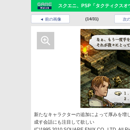
スクエニ、PSP「タクティクスオ
(14/31)
前の画像
次
新たなキャラクターの追加によって厚みを増
成す会話にも注目して欲しい
(C)1995,2010 SQUARE ENIX CO., LTD. All Ri