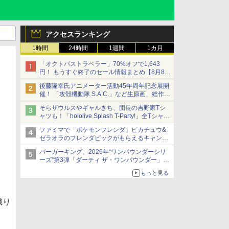
アクセスランキング
1時間
24時間
1週間
1カ月
「オクトパストラベラー」70%オフで1,643
円！ もうすぐ終了のセール情報まとめ【8月8日
更新】
後藤隆幸氏アニメーター活動45年周年記念展開
ニンテンドーeショップでは「大神 絶景版」が
催！ 「攻殻機動隊 S.A.C.」など生原画、総作画
67%オフで990円
監督修正が展示
そらザウルスやギャルきち、団長の吉野家Tシ
ャツも！「hololive Splash T-Party!」全Tシャツ
ラインナップ公開＆オンライン販売開始
ファミマで「ポケモンフレンダ」ピカチュウ&
ゼラオラのフレンダピックがもらえるキャンペ
ーン開催！
バーガーキング、2026年“ワンパウンダーシリ
ーズ”第3弾「ダーティ ザ・ワンパウンダー」を
8月7日発売
もっと見る
「特製ガーリックマヨソース」を使用した超大
型チーズバーガー
織り