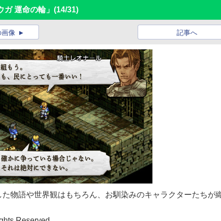
ウガ 運命の輪」
(14/31)
の画像
記事へ
した物語や世界観はもちろん、お馴染みのキャラクターたちが
ghts Reserved.