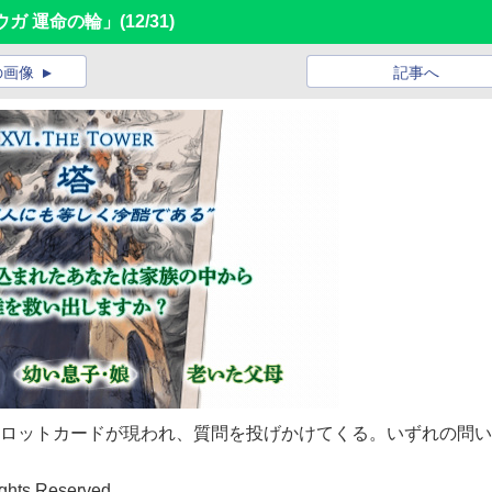
ウガ 運命の輪」
(12/31)
の画像
記事へ
タロットカードが現われ、質問を投げかけてくる。いずれの問
ghts Reserved.