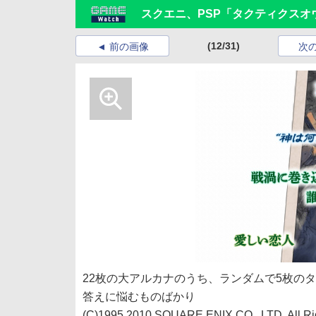
スクエニ、PSP「タクティクスオ
(12/31)
前の画像
次
22枚の大アルカナのうち、ランダムで5枚の
答えに悩むものばかり
(C)1995,2010 SQUARE ENIX CO., LTD. All Ri