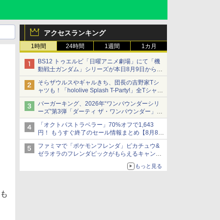
アクセスランキング
1時間
24時間
1週間
1カ月
BS12 トゥエルビ「日曜アニメ劇場」にて「機
動戦士ガンダム」シリーズが本日8月9日から8
週連続で放送
そらザウルスやギャルきち、団長の吉野家Tシ
初回は「機動戦士ガンダム【HDリマスター
ャツも！「hololive Splash T-Party!」全Tシャツ
版】」
ラインナップ公開＆オンライン販売開始
バーガーキング、2026年“ワンパウンダーシリ
ーズ”第3弾「ダーティ ザ・ワンパウンダー」を
8月7日発売
「オクトパストラベラー」70%オフで1,643
「特製ガーリックマヨソース」を使用した超大
円！ もうすぐ終了のセール情報まとめ【8月8日
型チーズバーガー
更新】
ファミマで「ポケモンフレンダ」ピカチュウ&
ニンテンドーeショップでは「大神 絶景版」が
ゼラオラのフレンダピックがもらえるキャンペ
67%オフで990円
ーン開催！
もっと見る
いも