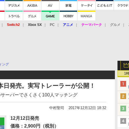
Switch2
Xbox SX
PC
アニメ
テーマパーク
グルメ
 Vita
3DS
アーケード
VR
ィング
1
BG」本日発売。実写トレーラーが公開！
サーバーでさくさく100人マッチング
中村聖司
2017年12月12日 18:32
12月12日発売
価格：2,900円（税別）