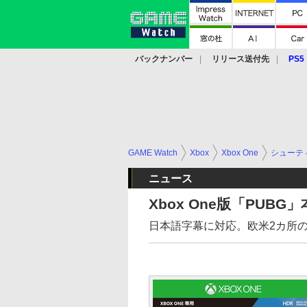
バックナンバー
リリース送付先
PS5
モバイル
eスポーツ
クラウド
PS
GAME Watch
Xbox
Xbox One
シューテ
ニュース
Xbox One版「PU
日本語字幕に対応。欧米2カ所の