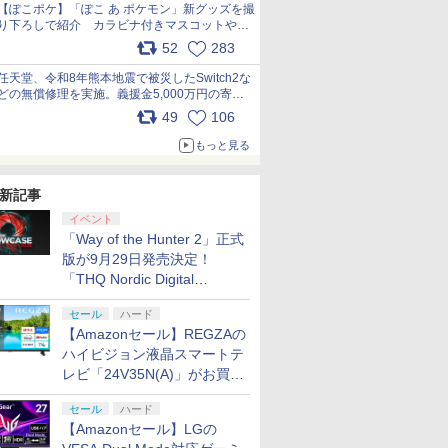
【ぽこポケ】「ぽこ あ ポケモン」新グッズを撮
り下ろしで紹介 カラビナ付きマスコットやス
クエアポーチが仲間入り
52
283
pic.x.com/XmVAgBxaW5
任天堂、令和8年熊本地震で被災したSwitch2な
どの無償修理を実施。義援金5,000万円の寄付
も発表 pic.x.com/BAYsMfUfUC
49
106
もっと見る
新記事
イベント
「Way of the Hunter 2」正式
版が9月29日発売決定！
「THQ Nordic Digital
Showcase 2026」まとめ
セール
ハード
【Amazonセール】REGZAの
ハイビジョン液晶スマートテ
レビ「24V35N(A)」がお買い
得！
セール
ハード
【Amazonセール】LGの