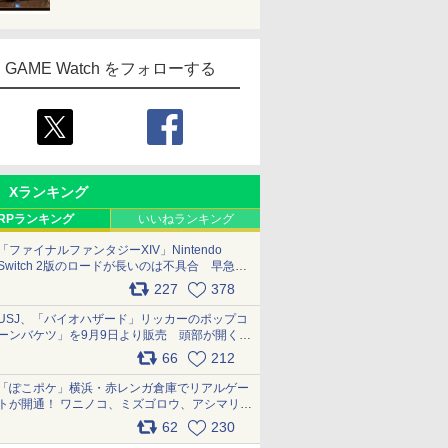
GAME Watch をフォローする
Xランキング
RPランキング
いいねランキング
「ファイナルファンタジーXIV」Nintendo
Switch 2版のロードが長いのは不具合 早急に
アップデートできるよう対応中
227
378
pic.x.com/s9S3nRCAGa
USJ、「バイオハザード」リッカーのポップコ
ーンバケツ」を9月9日より販売 頭部が開く仕
組み。味は恐怖を堪のう「味噌フレーバー」
66
212
pic.x.com/81MuXGahVM
「ぽこポケ」横浜・赤レンガ倉庫でリアルゲー
トが開通！ ワニノコ、ミズゴロウ、アシマリ登
場シーンをレポート pic.x.com/LDgEByVl6D
62
230