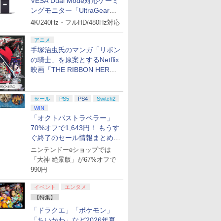
VESA Dual Mode対応ゲーミ
ングモニター「UltraGear
27G850A-B」がお買い得！
4K/240Hz・フルHD/480Hz対応
アニメ
手塚治虫氏のマンガ「リボン
の騎士」を原案とするNetflix
映画「THE RIBBON HERO
リボンヒーロー」本日配信開
始
セール
PS5
PS4
Switch2
WIN
「オクトパストラベラー」
70%オフで1,643円！ もうす
ぐ終了のセール情報まとめ
【8月8日更新】
ニンテンドーeショップでは
「大神 絶景版」が67%オフで
990円
イベント
エンタメ
【特集】
「ドラクエ」「ポケモン」
「ちいかわ」など2026年夏