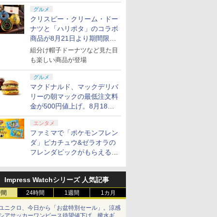
グルメ
クリスピー・クリーム・ドー
ナツと「ハリポタ」のコラボ
商品が8月21日より期間限定
で発売
組分け帽子ドーナツなど見た目
も楽しい商品が登場
グルメ
マクドナルド、マックデリバ
リーの朝マックの最低注文料
金が500円値上げ。8月18日
より1,500円から受付
エンタメ
ファミマで「ポケモンフレン
ダ」ピカチュウ&ゼラオラの
フレンダピックがもらえるキ
ャンペーン開催！
Impress Watchシリーズ 人気記事
時間
24時間
1週間
1カ月
ユニクロ、今日から「お盆特別セール」。涼感
シアサッカーワンピース待望値下げ、撥水ギア