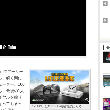
最
amでアーリー
ら、瞬く間に
ーター。100
ち、最後の1人
イヤルを繰り
なってもまっ
「PUBG」はXbox One独占販売となる
ングでは、