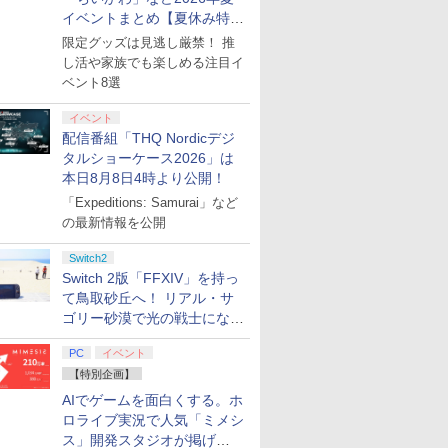
イベントまとめ【夏休み特
集】
限定グッズは見逃し厳禁！ 推
し活や家族でも楽しめる注目イ
ベント8選
イベント
配信番組「THQ Nordicデジ
タルショーケース2026」は
本日8月8日4時より公開！
「Expeditions: Samurai」など
の最新情報を公開
Switch2
Switch 2版「FFXIV」を持っ
て鳥取砂丘へ！ リアル・サ
ゴリー砂漠で光の戦士になっ
てみた
PC
イベント
【特別企画】
AIでゲームを面白くする。ホ
ロライブ実況で人気「ミメシ
ス」開発スタジオが掲げ