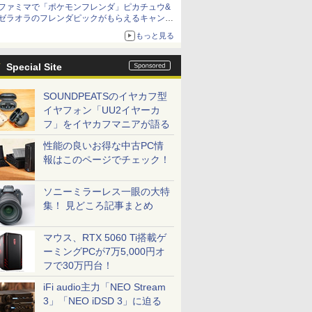
ファミマで「ポケモンフレンダ」ピカチュウ&
ゼラオラのフレンダピックがもらえるキャンペ
ーン開催！
もっと見る
Special Site
SOUNDPEATSのイヤカフ型
イヤフォン「UU2イヤーカ
フ」をイヤカフマニアが語る
性能の良いお得な中古PC情
報はこのページでチェック！
ソニーミラーレス一眼の大特
集！ 見どころ記事まとめ
マウス、RTX 5060 Ti搭載ゲ
ーミングPCが7万5,000円オ
フで30万円台！
iFi audio主力「NEO Stream
3」「NEO iDSD 3」に迫る