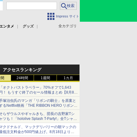
Impress サイト
全カテゴリ
エンタメ
グッズ
アクセスランキング
時間
24時間
1週間
1カ月
「オクトパストラベラー」70%オフで1,643
円！ もうすぐ終了のセール情報まとめ【8月8日
更新】
手塚治虫氏のマンガ「リボンの騎士」を原案と
ニンテンドーeショップでは「大神 絶景版」が
するNetflix映画「THE RIBBON HERO リボンヒ
67%オフで990円
ーロー」本日配信開始
そらザウルスやギャルきち、団長の吉野家Tシ
ャツも！「hololive Splash T-Party!」全Tシャツ
ラインナップ公開＆オンライン販売開始
マクドナルド、マックデリバリーの朝マックの
最低注文料金が500円値上げ。8月18日より
1,500円から受付