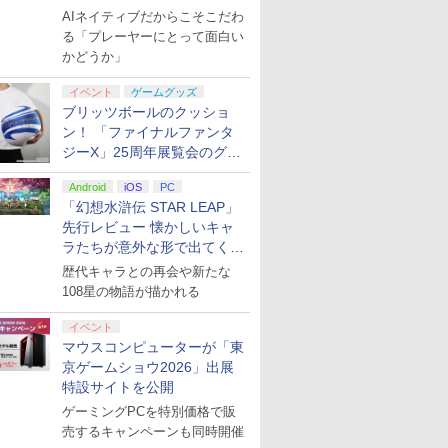
る“AI活用の信念”とは？【講
AIネイティブだからこそこだわ
演レポート】
る「プレーヤーにとって面白い
かどうか」
イベント
ゲームグッズ
ブリッツボールのクッショ
ン！ 「ファイナルファンタ
ジーX」25周年展覧会のグッ
ズ情報が公開
Android
iOS
PC
「幻想水滸伝 STAR LEAP」
先行レビュー 懐かしいキャ
ラたちが意外な形で出てくる
シリーズ完全新作！
歴代キャラとの再会や新たな
108星の物語が描かれる
イベント
マウスコンピューターが「東
京ゲームショウ2026」出展
特設サイトを公開
ゲーミングPCを特別価格で販
売するキャンペーンも同時開催