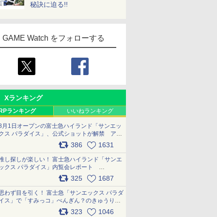
秘訣に迫る!!
GAME Watch をフォローする
Xランキング
RPランキング
いいねランキング
8月1日オープンの富士急ハイランド「サンエッ
クス パラダイス」、公式ショットが解禁 アト
ラクション、メニュー、グッズ写真を一覧で紹
386
1631
介 pic.x.com/bDYkq8oRFu
推し探しが楽しい！ 富士急ハイランド「サンエ
ックス パラダイス」内覧会レポート
pic.x.com/p718c0QB0k
325
1687
思わず目を引く！ 富士急「サンエックス パラダ
イス」で「すみっコ」ぺんぎん？のきゅうりド
ッグを食べてみた イラストそのままのメニュ
323
1046
ー化に挑戦。これが意外にもおいしい