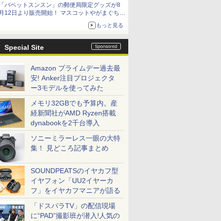
「パペットスンスン」の郵便局限定グッズが8
イマーシブオーディオで臨場感ある音楽体験が
月12日より販売開始！ マスコットやがまぐち、
楽しめる
レターセットなどが登場
もっと見る
Special Site
Amazon プライムデー過去最
安! Anker注目プロジェクタ
ー3モデルを使ってみた
メモリ32GBでも予算内。産
経新聞社がAMD Ryzen搭載
dynabookを2千台導入
ソニーミラーレス一眼の大特
集！ 見どころ記事まとめ
SOUNDPEATSのイヤカフ型
イヤフォン「UU2イヤーカ
フ」をイヤカフマニアが語る
「ドスパラTV」の配信現場
に“PAD”撮影班が潜入!人気の