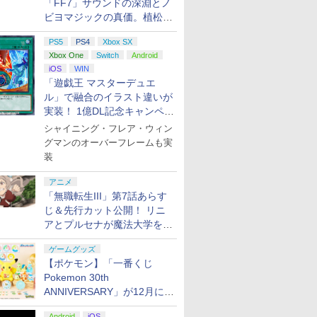
「FF7」サウンドの深淵とノ
ビヨマジックの真価。植松伸
夫氏による「ff vol.7」一挙レ
PS5
PS4
Xbox SX
ポート
Xbox One
Switch
Android
iOS
WIN
「遊戯王 マスターデュエ
ル」で融合のイラスト違いが
実装！ 1億DL記念キャンペー
ン開催
シャイニング・フレア・ウィン
グマンのオーバーフレームも実
装
アニメ
「無職転生III」第7話あらす
じ＆先行カット公開！ リニ
アとプルセナが魔法大学を卒
業
ゲームグッズ
【ポケモン】「一番くじ
Pokemon 30th
ANNIVERSARY」が12月に再
販決定！ ピカチュウたちの
Android
iOS