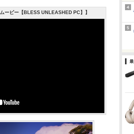
ビー【BLESS UNLEASHED PC】】
最