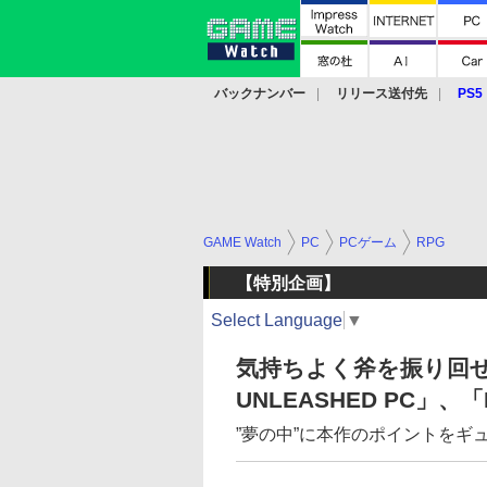
バックナンバー
リリース送付先
PS5
モバイル
eスポーツ
クラウド
PS
GAME Watch
PC
PCゲーム
RPG
【特別企画】
Select Language
▼
気持ちよく斧を振り回せる
UNLEASHED PC」、「
”夢の中”に本作のポイントをギ