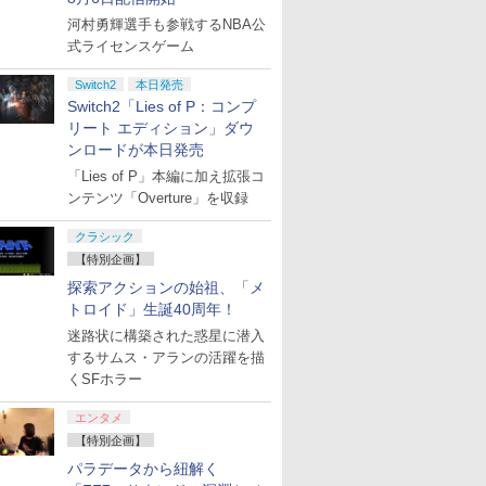
河村勇輝選手も参戦するNBA公
式ライセンスゲーム
Switch2
本日発売
Switch2「Lies of P：コンプ
リート エディション」ダウ
ンロードが本日発売
「Lies of P」本編に加え拡張コ
ンテンツ「Overture」を収録
クラシック
【特別企画】
探索アクションの始祖、「メ
トロイド」生誕40周年！
迷路状に構築された惑星に潜入
するサムス・アランの活躍を描
くSFホラー
エンタメ
【特別企画】
パラデータから紐解く