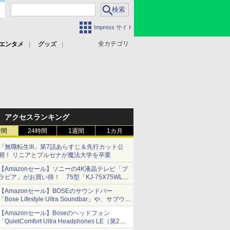
Impress サイト
全カテゴリ
エンタメ
グッズ
アクセスランキング
時間
24時間
1週間
1カ月
「無職転生III」第7話あらすじ＆先行カット公
開！ リニアとプルセナが魔法大学を卒業
【Amazonセール】ソニーの4K液晶テレビ「ブ
ラビア」がお買い得！ 75型「KJ-75X75WL」
などラインナップ
【Amazonセール】BOSEのサウンドバー
「Bose Lifestyle Ultra Soundbar」や、サブウー
ファー「Bose Lifestyle Ultra Subwoofer」など
【Amazonセール】Boseのヘッドフォン
お買い得！
「QuietComfort Ultra Headphones LE（第2世
代）」などお買い得価格で登場