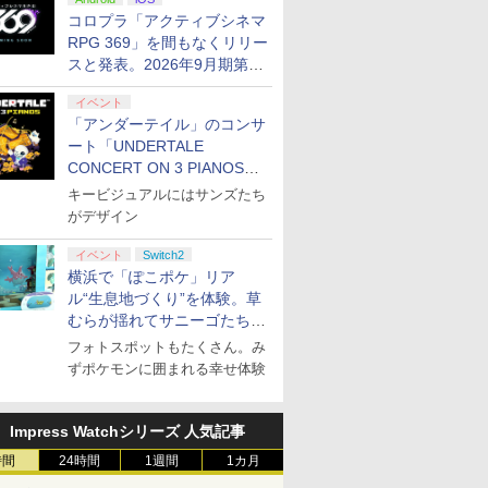
ぬいぐるみが当たる
コロプラ「アクティブシネマ
RPG 369」を間もなくリリー
スと発表。2026年9月期第3
四半期決算にて
イベント
「アンダーテイル」のコンサ
ート「UNDERTALE
CONCERT ON 3 PIANOS」
のチケット情報が公開
キービジュアルにはサンズたち
がデザイン
イベント
Switch2
横浜で「ぽこポケ」リア
ル“生息地づくり”を体験。草
むらが揺れてサニーゴたちが
登場！
フォトスポットもたくさん。み
ずポケモンに囲まれる幸せ体験
Impress Watchシリーズ 人気記事
時間
24時間
1週間
1カ月