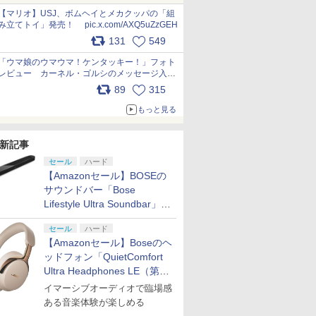
pic.x.com/Kgl04hZaeg
【マリオ】USJ、ボムヘイとメカクッパの「組
み立てトイ」発売！ pic.x.com/AXQ5uZzGEH
131
549
「ウマ娘のウマウマ！ケンタッキー！」フォト
レビュー カーネル・ゴルシのメッセージ入り
パッケージや描き下ろしトレカなどが登場
89
315
pic.x.com/PjnkR9vkXl
もっと見る
新記事
セール
ハード
【Amazonセール】BOSEの
サウンドバー「Bose
Lifestyle Ultra Soundbar」
や、サブウーファー「Bose
セール
ハード
Lifestyle Ultra Subwoofer」
【Amazonセール】Boseのヘ
などお買い得！
ッドフォン「QuietComfort
Ultra Headphones LE（第2
世代）」などお買い得価格で
イマーシブオーディオで臨場感
登場
ある音楽体験が楽しめる