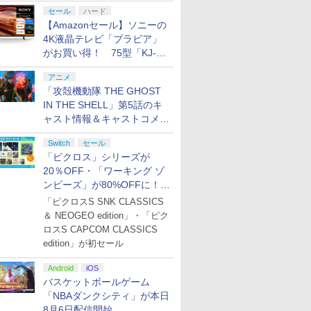
セール
ハード
【Amazonセール】ソニーの
4K液晶テレビ「ブラビア」
がお買い得！ 75型「KJ-
75X75WL」などラインナッ
アニメ
プ
「攻殻機動隊 THE GHOST
IN THE SHELL」第5話のキ
ャスト情報＆キャストコメン
ト、エンドカードを公開！
Switch
セール
「ピクロス」シリーズが
20％OFF・「ワーキング ゾ
ンビーズ」が80%OFFに！
「ジュピターサマーセール
「ピクロスS SNK CLASSICS
2026」開催
＆ NEOGEO edition」・「ピク
ロスS CAPCOM CLASSICS
edition」が初セール
Android
iOS
バスケットボールゲーム
「NBAダンクシティ」が本日
8月6日配信開始