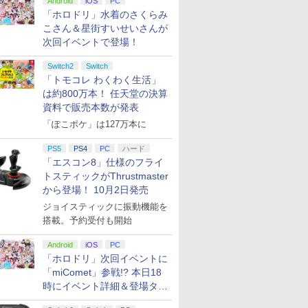
Android
iOS
PC
「ホロドリ」水着のさくらみ
こさん＆星街すいせいさんが
次回イベントで登場！
Switch2
Switch
「トモコレ わくわく生活」
は約800万本！ 任天堂の決算
資料で販売本数が発表
「ぽこポケ」は127万本に
PS5
PS4
PC
ハード
「エスコン8」仕様のフライ
トスティックがThrustmaster
から登場！ 10月2日発売
ジョイスティックに振動機能を
搭載。予約受付も開始
Android
iOS
PC
「ホロドリ」次回イベントに
「miComet」参戦!? 本日18
時にイベント詳細＆登場タレ
ント公開