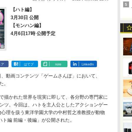
【ハト編】
3月30日 公開
【モンハン編】
4月6日17時 公開予定
ェア
はてブ
note
LinkedIn
日、動画コンテンツ「ゲームさんぽ」において、
た。
で描かれた世界を現実に即して、各分野の専門家に
テンツ。今回は、ハトを主人公としたアクションゲー
r」を、動物心理を扱う東洋学園大学の中村哲之准教授が動物
ハト編 前編・後編」が公開された。