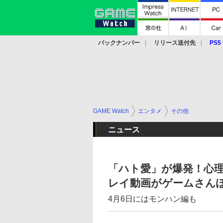
バックナンバー
リリース送付先
PS5
モバイル
eスポーツ
クラウド
PS
GAME Watch
エンタメ
その他
ニュース
「ハト愛」が爆発！心理学者
レイ動画がゲームさん
4月6日にはモンハン編も