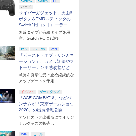
Switch2
Switch
PC
ハード
サイバーガジェット、天面6
ボタン＆TMRスティックの
Switch2用コントローラーを9
月下旬発売！
無線タイプと有線タイプを用
意。Switch/PCにも対応
PS5
Xbox SX
WIN
「ビースト・オブ・リンカネ
ーション」、カメラ調整やス
トーリーテンポ感改善などの
アプデを1週間以内に実施
意見を真摯に受け止め継続的な
アップデートを予定
イベント
ゲームグッズ
「ACE COMBAT 8」などバ
ンナムが「東京ゲームショウ
2026」の出展情報公開
アソビストア出張所にてオリジ
ナルグッズの販売も
WIN
セール