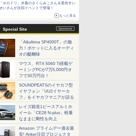
「ホロドリ」水着のさくらみこさん＆星街すい
シリーズ累計100タイトルへ
せいさんが次回イベントで登場！
もっと見る
Special Site
「A&ultima SP4000T」の魅
力！ポケットに入るオーディ
オの醍醐味
マウス、RTX 5060 Ti搭載ゲ
ーミングPCが7万5,000円オ
フで30万円台！
SOUNDPEATSのイヤカフ型
イヤフォン「UU2イヤーカ
フ」をイヤカフマニアが語る
レイズ鍛造1ピースアルミホ
イール「CE28 N-plus」軽量
なままに剛性を向上
Amazon プライムデー過去最
安! Anker注目プロジェクタ