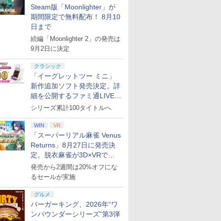
Steam版「Moonlighter」が
期間限定で無料配布！ 8月10
日まで
続編「Moonlighter 2」の発売は
9月2日に決定
クラシック
「イーグレットツー ミニ」
新作追加ソフト発売決定。詳
細を公開するファミ通LIVEが
8月27日20時から配信
シリーズ累計100タイトルへ
WIN
VR
「スーパーリアル麻雀 Venus
Returns」8月27日に発売決
定。脱衣麻雀が3D×VRで復
活
発売から2週間は20%オフにな
るセールが実施
グルメ
バーガーキング、2026年“ワ
ンパウンダーシリーズ”第3弾