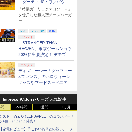
「ダーティ ザ・ワンパウン
ダー」を8月7日発売
「特製ガーリックマヨソース」
を使用した超大型チーズバーガ
ー
PS5
Xbox SX
WIN
イベント
「STRANGER THAN
HEAVEN」東京ゲームショウ
2026に出展決定！ デモプレ
イや体験型展示も
エンタメ
ディズニーシー「ダッフィー
&フレンズ」のハロウィーン
グッズやフードスーベニアが
8月25日より発売
Impress Watchシリーズ 人気記事
時間
24時間
1週間
1カ月
ミスド「Mrs. GREEN APPLE」のコラボドーナ
ツ4種、いよいよ発売！
【家電レビュー】手ごわい雑草との戦い、コメ