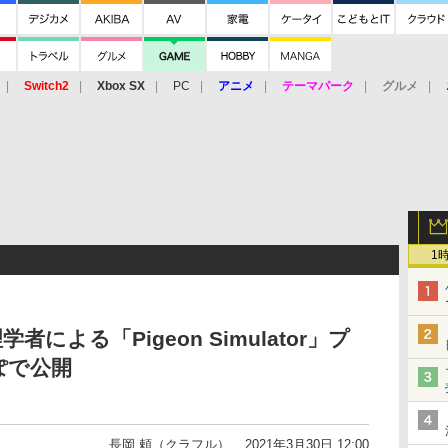
Switch2
Xbox SX
PC
アニメ
テーマパーク
グルメ
 Vita
3DS
アーケード
VR
1
による「Pigeon Simulator」プ
ぽで公開
長岡 頼（クラフル）
2021年3月30日 12:00