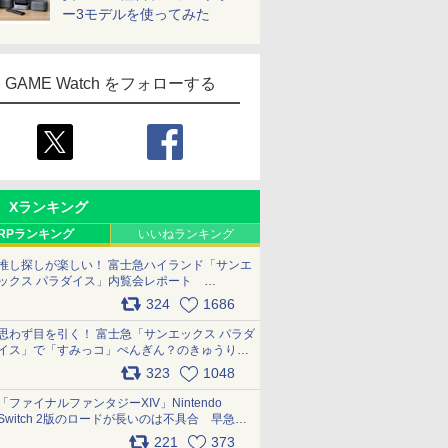
ー3モデルを使ってみた
GAME Watch をフォローする
Xランキング
RPランキング
いいねランキング
推し探しが楽しい！ 富士急ハイランド「サンエ
ックス パラダイス」内覧会レポート
pic.x.com/p718c0QB0k
324
1686
思わず目を引く！ 富士急「サンエックス パラダ
イス」で「すみっコ」ぺんぎん？のきゅうりド
ッグを食べてみた イラストそのままのメニュ
323
1048
ー化に挑戦。これが意外にもおいしい
pic.x.com/Kgl04hZaeg
「ファイナルファンタジーXIV」Nintendo
Switch 2版のロードが長いのは不具合 早急に
アップデートできるよう対応中
221
373