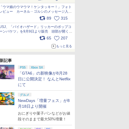
pic.x.com/s9S3nRCAGa
「ウマ娘のウマウマ！ケンタッキー！」フォト
レビュー カーネル・ゴルシのメッセージ入り
パッケージや描き下ろしトレカなどが登場
89
315
pic.x.com/PjnkR9vkXl
USJ、「バイオハザード」リッカーのポップコ
ーンバケツ」を9月9日より販売 頭部が開く仕
組み。味は恐怖を堪のう「味噌フレーバー」
65
207
pic.x.com/81MuXGahVM
もっと見る
新記事
PS5
Xbox SX
「GTA6」の新映像が8月28
日に公開決定！ なんとNetflix
にて
グルメ
NewDays「増量フェス」が8
月18日より開催
おにぎりや菓子パンなどがお値
段そのままで最大50%増量！