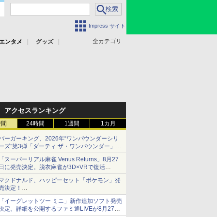
Impress サイト
全カテゴリ
エンタメ
グッズ
アクセスランキング
時間
24時間
1週間
1カ月
バーガーキング、2026年“ワンパウンダーシリ
ーズ”第3弾「ダーティ ザ・ワンパウンダー」を
8月7日発売
「スーパーリアル麻雀 Venus Returns」8月27
「特製ガーリックマヨソース」を使用した超大
日に発売決定。脱衣麻雀が3D×VRで復活
型チーズバーガー
発売から2週間は20%オフになるセールが実施
マクドナルド、ハッピーセット「ポケモン」発
売決定！
ポケモン30周年記念で30匹が大集合
「イーグレットツー ミニ」新作追加ソフト発売
決定。詳細を公開するファミ通LIVEが8月27日
20時から配信