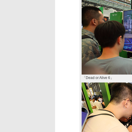
「Dead or Alive 6」