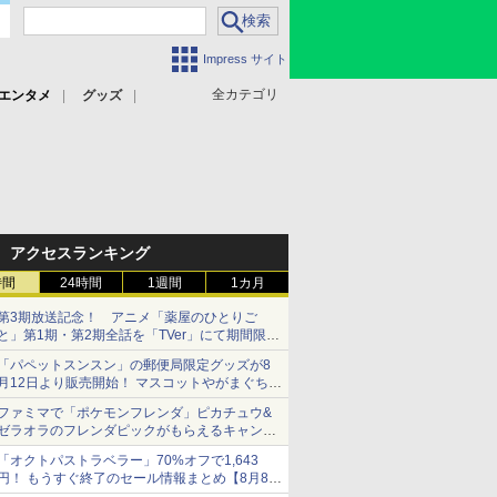
Impress サイト
全カテゴリ
エンタメ
グッズ
アクセスランキング
時間
24時間
1週間
1カ月
第3期放送記念！ アニメ「薬屋のひとりご
と」第1期・第2期全話を「TVer」にて期間限定
で順次無料配信開始
「パペットスンスン」の郵便局限定グッズが8
月12日より販売開始！ マスコットやがまぐち、
レターセットなどが登場
ファミマで「ポケモンフレンダ」ピカチュウ&
ゼラオラのフレンダピックがもらえるキャンペ
ーン開催！
「オクトパストラベラー」70%オフで1,643
円！ もうすぐ終了のセール情報まとめ【8月8日
更新】