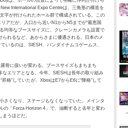
aJoyは、ホールの位置によって明確に序列が付けら
 International Expo Centreは、三角形の構造を
頭文字が付けられたホール群で構成されている。この
エリアだが、入口から近いN1からN5までが“最恵国
ある均等なブースサイズに、クレーンカメラも設置で
けられるなど、あからさまに優遇される。日本のメ
けているのは、SIESH、バンダイナムコゲームス、
は露骨に扱いが変わる。ブースサイズもまちまち
なエリアとなる。今年、SIESHは長年の取り組み
昇格”していたが、XboxはE7からE6に“降格”して
に小さくなり、ステージもなくなっていた。メインタ
「Forza Horizon 4」で、油断すると去年と変わ
しまうほどだ。