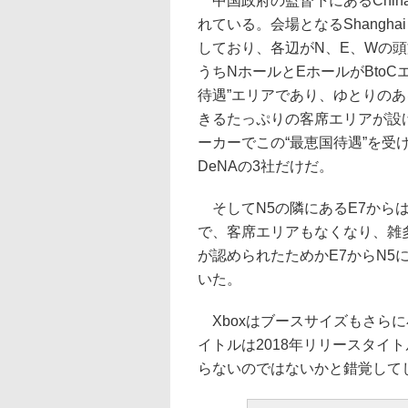
中国政府の監督下にあるChin
れている。会場となるShanghai New
しており、各辺がN、E、Wの
うちNホールとEホールがBtoC
待遇”エリアであり、ゆとりの
きるたっぷりの客席エリアが設
ーカーでこの“最恵国待遇”を受
DeNAの3社だけだ。
そしてN5の隣にあるE7から
で、客席エリアもなくなり、雑多
が認められたためかE7からN5に“
いた。
Xboxはブースサイズもさら
イトルは2018年リリースタイトルの
らないのではないかと錯覚して