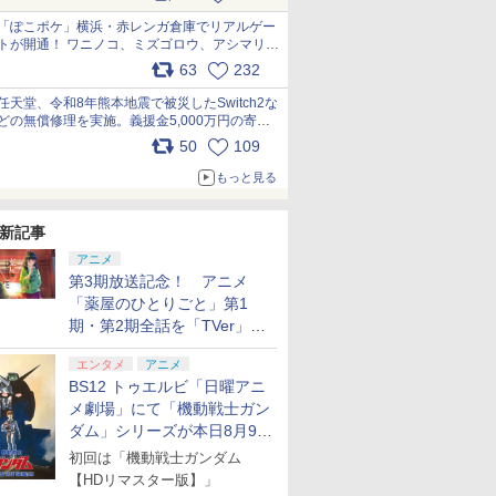
pic.x.com/81MuXGahVM
「ぽこポケ」横浜・赤レンガ倉庫でリアルゲー
トが開通！ ワニノコ、ミズゴロウ、アシマリ登
場シーンをレポート pic.x.com/LDgEByVl6D
63
232
任天堂、令和8年熊本地震で被災したSwitch2な
どの無償修理を実施。義援金5,000万円の寄付
も発表 pic.x.com/BAYsMfUfUC
50
109
もっと見る
新記事
アニメ
第3期放送記念！ アニメ
「薬屋のひとりごと」第1
期・第2期全話を「TVer」に
て期間限定で順次無料配信開
エンタメ
アニメ
始
BS12 トゥエルビ「日曜アニ
メ劇場」にて「機動戦士ガン
ダム」シリーズが本日8月9日
から8週連続で放送
初回は「機動戦士ガンダム
【HDリマスター版】」