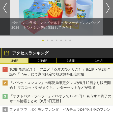
ポケモンコラボ「マクドナルドのサマーチャンスバッグ
2026」をひと足お先に体験してみた！
●
●
●
●
●
●
●
アクセスランキング
1時間
24時間
1週間
1カ月
第3期放送記念！ アニメ「薬屋のひとりごと」第1期・第2期全
話を「TVer」にて期間限定で順次無料配信開始
「パペットスンスン」の郵便局限定グッズが8月12日より販売開
始！ マスコットやがまぐち、レターセットなどが登場
「オクトパストラベラー」70%オフで1,643円！ もうすぐ終了の
セール情報まとめ【8月8日更新】
ニンテンドーeショップでは「大神 絶景版」が67%オフで990円
ファミマで「ポケモンフレンダ」ピカチュウ&ゼラオラのフレン