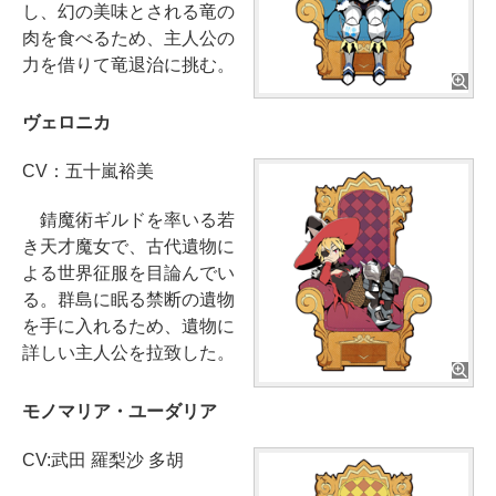
し、幻の美味とされる竜の
肉を食べるため、主人公の
力を借りて竜退治に挑む。
ヴェロニカ
CV：五十嵐裕美
錆魔術ギルドを率いる若
き天才魔女で、古代遺物に
よる世界征服を目論んでい
る。群島に眠る禁断の遺物
を手に入れるため、遺物に
詳しい主人公を拉致した。
モノマリア・ユーダリア
CV:武田 羅梨沙 多胡