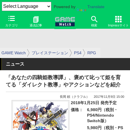
Powered by
Translate
カテゴリ
過去記事
検索
Impressサイト
GAME Watch
プレイステーション
PS4
RPG
ニュース
「あなたの四騎姫教導譚」、褒めて叱って姫を育
てる「ダイレクト教導」やアクションなどを紹介
長岡 頼（クラフル）
2017年11月9日 15:00
2018年1月25日 発売予定
価格：
6,980円（税別・
PS4/Nintendo
Switch版）
5,980円（税別・PS