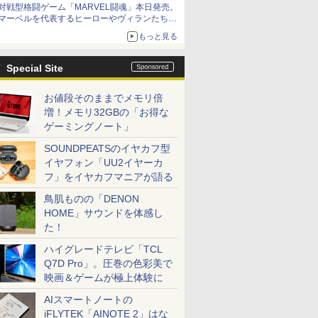
対戦型格闘ゲーム「MARVEL闘魂」本日発売。
アイスカップに入ったスライムやわたぼう、ベ
マーベルを代表するヒーローやヴィランたちが
ビーサタンなどがオリジナルアートで登場
登場
もっと見る
「GUILTY GEAR」などの格ゲーを手掛けるア
ークシステムワークスが開発
Special Site
お値段そのままでメモリ倍
増！メモリ32GBの「お得な
ゲーミングノート」
SOUNDPEATSのイヤカフ型
イヤフォン「UU2イヤーカ
フ」をイヤカフマニアが語る
鳥肌ものの「DENON
HOME」サウンドを体感し
た！
ハイグレードテレビ「TCL
Q7D Pro」。圧巻の色彩美で
映画＆ゲームが極上体験に
AIスマートノートの
iFLYTEK「AINOTE 2」はな