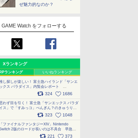
ぜ魅力的なのか？
GAME Watch をフォローする
Xランキング
RPランキング
いいねランキング
推し探しが楽しい！ 富士急ハイランド「サンエ
ックス パラダイス」内覧会レポート
pic.x.com/p718c0QB0k
324
1686
思わず目を引く！ 富士急「サンエックス パラダ
イス」で「すみっコ」ぺんぎん？のきゅうりド
ッグを食べてみた イラストそのままのメニュ
323
1048
ー化に挑戦。これが意外にもおいしい
pic.x.com/Kgl04hZaeg
「ファイナルファンタジーXIV」Nintendo
Switch 2版のロードが長いのは不具合 早急に
アップデートできるよう対応中
221
373