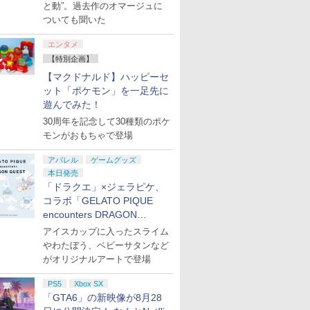
と動”。過去作のオマージュに
ついても聞いた
エンタメ
【特別企画】
【マクドナルド】ハッピーセ
ット「ポケモン」を一足先に
遊んでみた！
30周年を記念して30種類のポケ
モンがおもちゃで登場
アパレル
ゲームグッズ
本日発売
「ドラクエ」×ジェラピケ、
コラボ「GELATO PIQUE
encounters DRAGON
QUEST」第2弾が本日発売
アイスカップに入ったスライム
やわたぼう、ベビーサタンなど
がオリジナルアートで登場
PS5
Xbox SX
「GTA6」の新映像が8月28