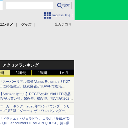
Impress サイト
全カテゴリ
エンタメ
グッズ
アクセスランキング
時間
24時間
1週間
1カ月
「スーパーリアル麻雀 Venus Returns」8月27
日に発売決定。脱衣麻雀が3D×VRで復活
発売から2週間は20%オフになるセールが実施
【Amazonセール】REGZAの4K Mini LED液晶
TVがお買い得。55V型、65V型、75V型の2026
年モデルがラインナップ
バーガーキング、2026年“ワンパウンダーシリ
ーズ”第3弾「ダーティ ザ・ワンパウンダー」を
8月7日発売
「ドラクエ」×ジェラピケ、コラボ「GELATO
「特製ガーリックマヨソース」を使用した超大
PIQUE encounters DRAGON QUEST」第2弾が
型チーズバーガー
本日発売