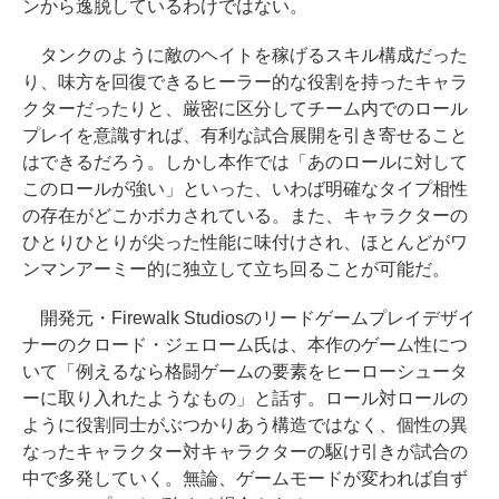
ンから逸脱しているわけではない。
タンクのように敵のヘイトを稼げるスキル構成だった
り、味方を回復できるヒーラー的な役割を持ったキャラ
クターだったりと、厳密に区分してチーム内でのロール
プレイを意識すれば、有利な試合展開を引き寄せること
はできるだろう。しかし本作では「あのロールに対して
このロールが強い」といった、いわば明確なタイプ相性
の存在がどこかボカされている。また、キャラクターの
ひとりひとりが尖った性能に味付けされ、ほとんどがワ
ンマンアーミー的に独立して立ち回ることが可能だ。
開発元・Firewalk Studiosのリードゲームプレイデザイ
ナーのクロード・ジェローム氏は、本作のゲーム性につ
いて「例えるなら格闘ゲームの要素をヒーローシュータ
ーに取り入れたようなもの」と話す。ロール対ロールの
ように役割同士がぶつかりあう構造ではなく、個性の異
なったキャラクター対キャラクターの駆け引きが試合の
中で多発していく。無論、ゲームモードが変われば自ず