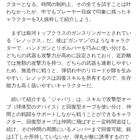
クターとなる。時間の制約上、その全てを試すことは叶
わなかったが、中でもプレーヤー目線で印象に残ったキ
ャラクターを3人抜粋して紹介しよう。
まずは銀河トップクラスのガンスリンガーとされてい
る「レノックス」だ。彼は"ガンマン"のようなキャラク
ターで、ハンドガンとリボルバーを巧みに使い分ける。
どちらの武器も攻撃力が高めに設定されており、近距離
では無類の攻撃力を持つ。どちらの武器も連射しやすい
ため、無造作に戦うと、弾切れ中のリロードが隙を生み
やすい。レノックスは回復スキルを所有するので、生存
能力も高く扱いやすいキャラクターだ。
続いて紹介する「ジャバリ」は、スキルで攻撃型オー
ブ（球体型のデバイス）と回復型オーブを使い分け、仲
間との戦闘をサポートしながら戦うことができるキャラ
クター。回復型オーブは仲間に飛ばすと一定時間追従し
続け、その仲間の周囲にいるメンバーまで回復可能。銃
は1丁しか所持していないが、弾丸が敵に誘導するので