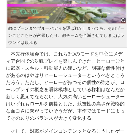
敵にゾーンまでブルーバディを運ばれてしまっても、そのゾー
ンごとこちらが占領したり、敵チームを全滅させてしまえばラ
ウンドは取れる
本先行体験会では、これら3つのモードを中心にメデ
ィア合同での対戦プレイを楽しんできた。ヒーローごと
に武器・スキル・移動能力の違いなど、明確な個性付け
があるのはやはりヒーローシューターというべきところ
だろう。ただし、ヒーローが持つその個性の強さが、ロ
ールプレイの概念を曖昧模糊としている様相はなんだか
新しく思えてならない。人気の高いヒーローシューター
はいずれもロールを前提とした、競技性の高さが戦略的
な面白さに繋がっていそうだが、本作ではモードによっ
てその辺りのバランスが大きく変化する。
そして、対戦がメインコンテンツとなるこうしたゲー