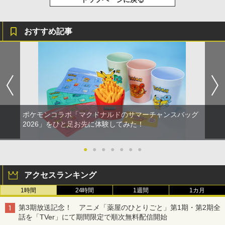
おすすめ記事
ポケモンコラボ「マクドナルドのサマーチャンスバッグ
2026」をひと足お先に体験してみた！
●
●
●
●
●
●
●
アクセスランキング
1時間
24時間
1週間
1カ月
第3期放送記念！ アニメ「薬屋のひとりごと」第1期・第2期全
話を「TVer」にて期間限定で順次無料配信開始