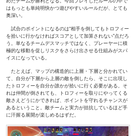
めたチームが勝利となる。今回プレイしたルールの中で
はもっとも単純明快かつ遊びやすいルールだが、とても
奥深い。
試合のポイントになるのは“相手を倒してもトロフィー
を拾いに行かなければスコアとして加算されない”点だろ
う。単なるチームデスマッチではなく、プレーヤーに積
極的な移動を促しリスクをさらけ出させる仕組みがスパ
イスになっている。
たとえば、マップの構造的に上層・下層と分かれてい
て、自分が下層から上層の敵を倒したら、そこに出現し
たトロフィーを自分か誰かが拾いに行く必要がある。そ
れは仲間が倒されても、トロフィーを取りにやってくる
敵さえどうにかできれば、ポイントを守れるチャンスが
あるということ。敵チームと実力が拮抗しているほど手
に汗握る展開が楽しめるはずだ。