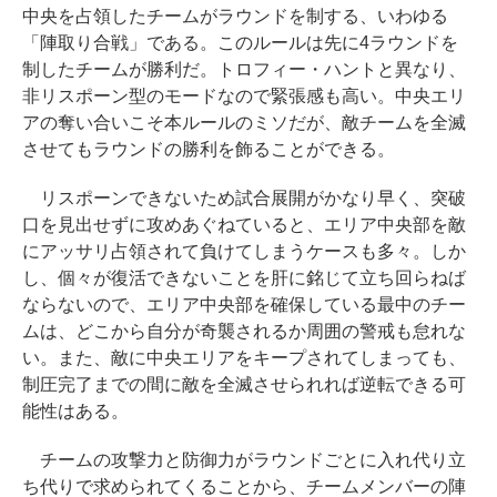
中央を占領したチームがラウンドを制する、いわゆる
「陣取り合戦」である。このルールは先に4ラウンドを
制したチームが勝利だ。トロフィー・ハントと異なり、
非リスポーン型のモードなので緊張感も高い。中央エリ
アの奪い合いこそ本ルールのミソだが、敵チームを全滅
させてもラウンドの勝利を飾ることができる。
リスポーンできないため試合展開がかなり早く、突破
口を見出せずに攻めあぐねていると、エリア中央部を敵
にアッサリ占領されて負けてしまうケースも多々。しか
し、個々が復活できないことを肝に銘じて立ち回らねば
ならないので、エリア中央部を確保している最中のチー
ムは、どこから自分が奇襲されるか周囲の警戒も怠れな
い。また、敵に中央エリアをキープされてしまっても、
制圧完了までの間に敵を全滅させられれば逆転できる可
能性はある。
チームの攻撃力と防御力がラウンドごとに入れ代り立
ち代りで求められてくることから、チームメンバーの陣