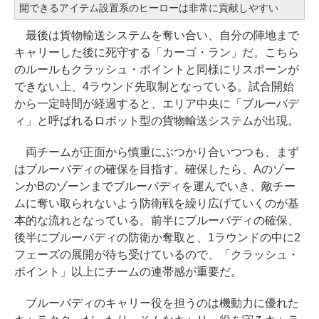
開できるアイテム設置系のヒーローは非常に貢献しやすい
最後は貨物輸送システムを奪い合い、自分の陣地まで
キャリーした後に死守する「カーゴ・ラン」だ。こちら
のルールもクラッシュ・ポイントと同様にリスポーンが
できない上、4ラウンド先取制となっている。試合開始
から一定時間が経過すると、エリア中央に「ブルーバデ
ィ」と呼ばれるロボット型の貨物輸送システムが出現。
両チームが正面から慎重にぶつかり合いつつも、まず
はブルーバディの確保を目指す。確保したら、Aのゾー
ンかBのゾーンまでブルーバディを運んでいき、敵チー
ムに奪い取られないよう防衛戦を繰り広げていくのが基
本的な流れとなっている。前半にブルーバディの確保、
後半にブルーバディの防衛か奪取と、1ラウンドの中に2
フェーズの展開が待ち受けているので、「クラッシュ・
ポイント」以上にチームの連帯感が重要だ。
ブルーバディのキャリー役を担うのは機動力に優れた