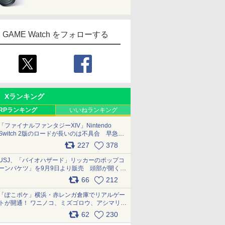
GAME Watch をフォローする
Xランキング
RPランキング
いいねランキング
「ファイナルファンタジーXIV」Nintendo
Switch 2版のロードが長いのは不具合 早急に
アップデートできるよう対応中
227
378
pic.x.com/s9S3nRCAGa
USJ、「バイオハザード」リッカーのポップコ
ーンバケツ」を9月9日より販売 頭部が開く仕
組み。味は恐怖を堪のう「味噌フレーバー」
66
212
pic.x.com/81MuXGahVM
「ぽこポケ」横浜・赤レンガ倉庫でリアルゲー
トが開通！ ワニノコ、ミズゴロウ、アシマリ登
場シーンをレポート pic.x.com/LDgEByVl6D
62
230