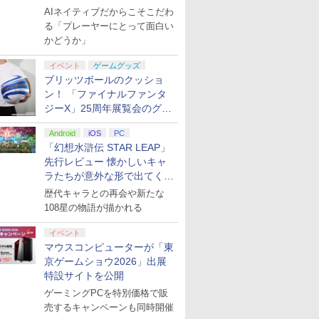
る“AI活用の信念”とは？【講
AIネイティブだからこそこだわ
演レポート】
る「プレーヤーにとって面白い
かどうか」
イベント
ゲームグッズ
ブリッツボールのクッショ
ン！ 「ファイナルファンタ
ジーX」25周年展覧会のグッ
ズ情報が公開
Android
iOS
PC
「幻想水滸伝 STAR LEAP」
先行レビュー 懐かしいキャ
ラたちが意外な形で出てくる
シリーズ完全新作！
歴代キャラとの再会や新たな
108星の物語が描かれる
イベント
マウスコンピューターが「東
京ゲームショウ2026」出展
特設サイトを公開
ゲーミングPCを特別価格で販
売するキャンペーンも同時開催