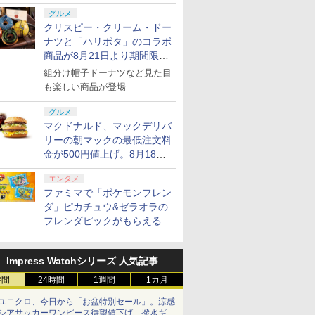
グルメ
クリスピー・クリーム・ドー
ナツと「ハリポタ」のコラボ
商品が8月21日より期間限定
で発売
組分け帽子ドーナツなど見た目
も楽しい商品が登場
グルメ
マクドナルド、マックデリバ
リーの朝マックの最低注文料
金が500円値上げ。8月18日
より1,500円から受付
エンタメ
ファミマで「ポケモンフレン
ダ」ピカチュウ&ゼラオラの
フレンダピックがもらえるキ
ャンペーン開催！
Impress Watchシリーズ 人気記事
時間
24時間
1週間
1カ月
ユニクロ、今日から「お盆特別セール」。涼感
シアサッカーワンピース待望値下げ、撥水ギア