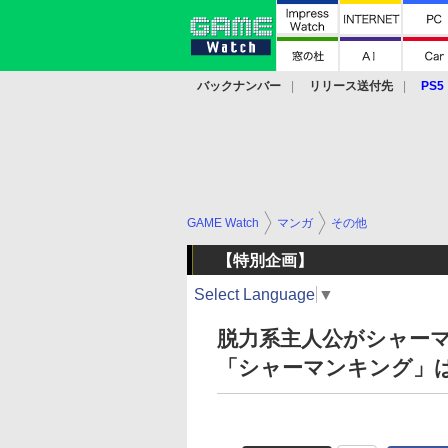
バックナンバー
リリース送付先
PS5
モバイル
eスポーツ
クラウド
PS
GAME Watch
マンガ
その他
【特別企画】
Select Language
▼
脱力系主人公がシャー
「シャーマンキング」は