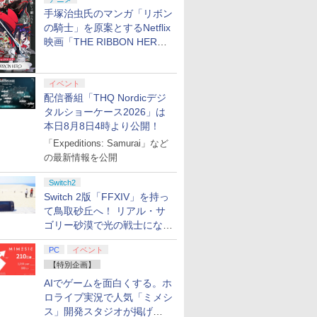
手塚治虫氏のマンガ「リボン
の騎士」を原案とするNetflix
映画「THE RIBBON HERO
リボンヒーロー」本日配信開
始
イベント
配信番組「THQ Nordicデジ
タルショーケース2026」は
本日8月8日4時より公開！
「Expeditions: Samurai」など
の最新情報を公開
Switch2
Switch 2版「FFXIV」を持っ
て鳥取砂丘へ！ リアル・サ
ゴリー砂漠で光の戦士になっ
てみた
PC
イベント
【特別企画】
AIでゲームを面白くする。ホ
ロライブ実況で人気「ミメシ
ス」開発スタジオが掲げ