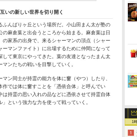
お互いの新しい世界を切り開く
ふんばりヶ丘という場所だ。小山田まん太が塾の
公の麻倉葉と出会うところから始まる。麻倉葉は日
）の家系の出身で、来るシャーマンの頂点（シャー
ャーマンファイト）に出場するために仲間になって
探して東京にやってきた。葉の友達となったまん太
ーマンたちの戦いを目撃していく。
マン同士が持霊の能力を体に窶（やつ）したり、
本作では体に窶すことを「憑依合体」と呼んでい
中は持霊の思い入れの品などに憑依させて持霊自体
ル」という強力な力を使って戦っていく。
1