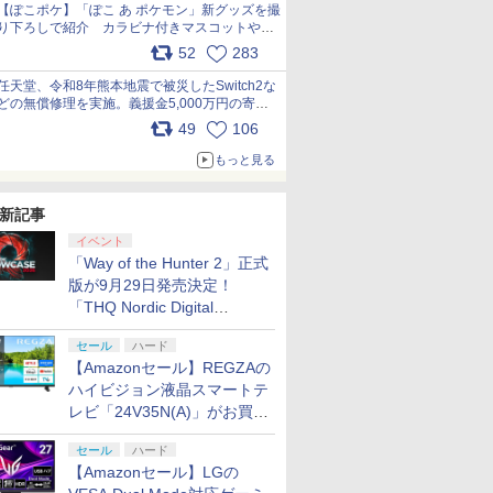
【ぽこポケ】「ぽこ あ ポケモン」新グッズを撮
り下ろしで紹介 カラビナ付きマスコットやス
クエアポーチが仲間入り
52
283
pic.x.com/XmVAgBxaW5
任天堂、令和8年熊本地震で被災したSwitch2な
どの無償修理を実施。義援金5,000万円の寄付
も発表 pic.x.com/BAYsMfUfUC
49
106
もっと見る
新記事
イベント
「Way of the Hunter 2」正式
版が9月29日発売決定！
「THQ Nordic Digital
Showcase 2026」まとめ
セール
ハード
【Amazonセール】REGZAの
ハイビジョン液晶スマートテ
レビ「24V35N(A)」がお買い
得！
セール
ハード
【Amazonセール】LGの