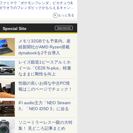
ファミマで「ポケモンフレンダ」ピカチュウ&
ゼラオラのフレンダピックがもらえるキャンペ
ーン開催！
もっと見る
Special Site
メモリ32GBでも予算内。産
経新聞社がAMD Ryzen搭載
dynabookを2千台導入
レイズ鍛造1ピースアルミホ
イール「CE28 N-plus」軽量
なままに剛性を向上
性能の良いお得な中古PC情
報はこのページでチェック！
iFi audio主力「NEO Stream
3」「NEO iDSD 3」に迫る
ソニーミラーレス一眼の大特
集！ 見どころ記事まとめ