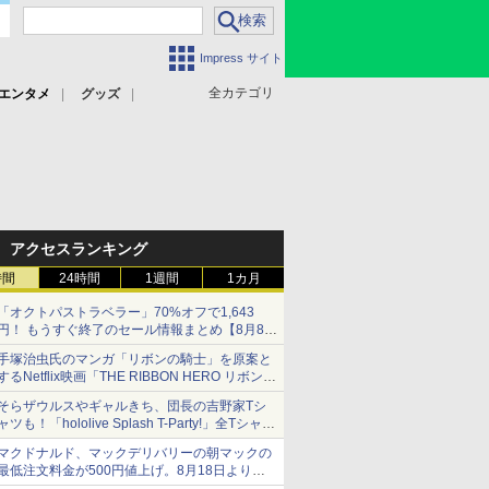
Impress サイト
全カテゴリ
エンタメ
グッズ
アクセスランキング
時間
24時間
1週間
1カ月
「オクトパストラベラー」70%オフで1,643
円！ もうすぐ終了のセール情報まとめ【8月8日
更新】
手塚治虫氏のマンガ「リボンの騎士」を原案と
ニンテンドーeショップでは「大神 絶景版」が
するNetflix映画「THE RIBBON HERO リボンヒ
67%オフで990円
ーロー」本日配信開始
そらザウルスやギャルきち、団長の吉野家Tシ
ャツも！「hololive Splash T-Party!」全Tシャツ
ラインナップ公開＆オンライン販売開始
マクドナルド、マックデリバリーの朝マックの
最低注文料金が500円値上げ。8月18日より
1,500円から受付