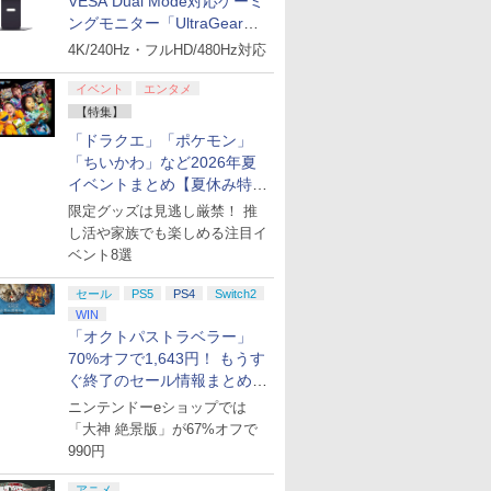
VESA Dual Mode対応ゲーミ
ングモニター「UltraGear
27G850A-B」がお買い得！
4K/240Hz・フルHD/480Hz対応
イベント
エンタメ
【特集】
「ドラクエ」「ポケモン」
「ちいかわ」など2026年夏
イベントまとめ【夏休み特
集】
限定グッズは見逃し厳禁！ 推
し活や家族でも楽しめる注目イ
ベント8選
セール
PS5
PS4
Switch2
WIN
「オクトパストラベラー」
70%オフで1,643円！ もうす
ぐ終了のセール情報まとめ
【8月8日更新】
ニンテンドーeショップでは
「大神 絶景版」が67%オフで
990円
アニメ