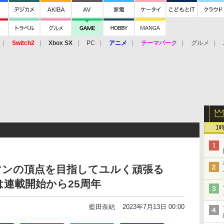
Switch2
Xbox SX
PC
アニメ
テーマパーク
グルメ
 Vita
3DS
アーケード
VR
1
マンの頂点を目指してユルく頑張る
連載開始から25周年
藍田奈結
2023年7月13日 00:00