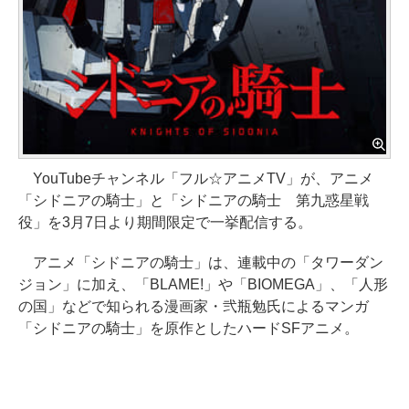
YouTubeチャンネル「フル☆アニメTV」が、アニメ
「シドニアの騎士」と「シドニアの騎士 第九惑星戦
役」を3月7日より期間限定で一挙配信する。
アニメ「シドニアの騎士」は、連載中の「タワーダン
ジョン」に加え、「BLAME!」や「BIOMEGA」、「人形
の国」などで知られる漫画家・弐瓶勉氏によるマンガ
「シドニアの騎士」を原作としたハードSFアニメ。