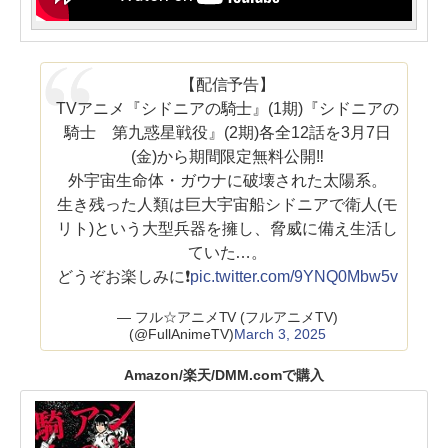
【配信予告】
TVアニメ『シドニアの騎士』(1期)『シドニアの
騎士 第九惑星戦役』(2期)各全12話を3月7日
(金)から期間限定無料公開‼️
外宇宙生命体・ガウナに破壊された太陽系。
生き残った人類は巨大宇宙船シドニアで衛人(モ
リト)という大型兵器を擁し、脅威に備え生活し
ていた…。
どうぞお楽しみに❗️
pic.twitter.com/9YNQ0Mbw5v
— フル☆アニメTV (フルアニメTV)
(@FullAnimeTV)
March 3, 2025
Amazon/楽天/DMM.comで購入