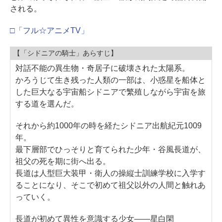
される。
□「フル☆アニメTV」
【「シドニアの騎士」あらすじ】
対話不能の異生物・奇居子に破壊された太陽系。
かろうじて生き残った人類の一部は、小惑星を船体と
した巨大なる宇宙船シドニアで繁殖しながら宇宙を旅
する道を選んだ。
それから約1000年の時を経たシドニア出航紀元1009
年。
最下層部でひっそりと育てられた少年・谷風長道が、
祖父の死を期に街へ出る。
長道は人型巨大装甲・衛人の操縦士訓練学校に入学す
ることになり、そこで初めて祖父以外の人間と触れあ
っていく。
長道が初めて異性を意識する少女――星白閑