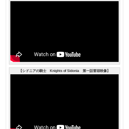
【シドニアの騎士 Knights of Sidonia 第一話冒頭映像】