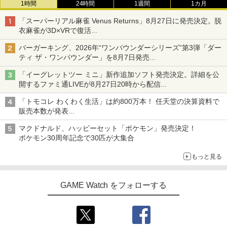
1時間
24時間
1週間
1カ月
「スーパーリアル麻雀 Venus Returns」8月27日に発売決定。脱
衣麻雀が3D×VRで復活
発売から2週間は20%オフになるセールが実施
バーガーキング、2026年“ワンパウンダーシリーズ”第3弾「ダー
ティ ザ・ワンパウンダー」を8月7日発売
「特製ガーリックマヨソース」を使用した超大型チーズバーガー
「イーグレットツー ミニ」新作追加ソフト発売決定。詳細を公
開するファミ通LIVEが8月27日20時から配信
シリーズ累計100タイトルへ
「トモコレ わくわく生活」は約800万本！ 任天堂の決算資料で
販売本数が発表
「ぽこポケ」は127万本に
マクドナルド、ハッピーセット「ポケモン」発売決定！
ポケモン30周年記念で30匹が大集合
もっと見る
GAME Watch をフォローする