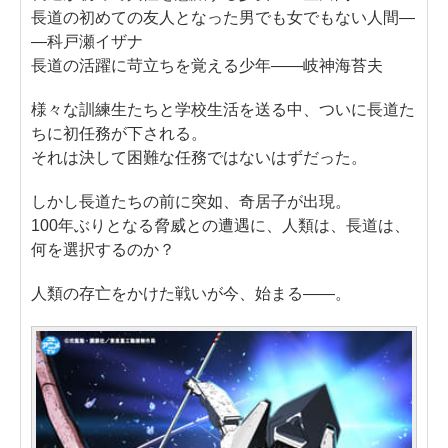
長道の初めての友人となった男でも女でもない人間―
―科戸瀬イザナ
長道の活躍に苛立ちを覚える少年――岐神海苔夫
様々な訓練生たちと学校生活を送る中、ついに長道た
ちに初任務が下される。
それは決して困難な任務ではないはずだった。
しかし長道たちの前に突如、奇居子が出現。
100年ぶりとなる脅威との遭遇に、人類は、長道は、
何を選択するのか？
人類の存亡をかけた戦いが今、始まる――。