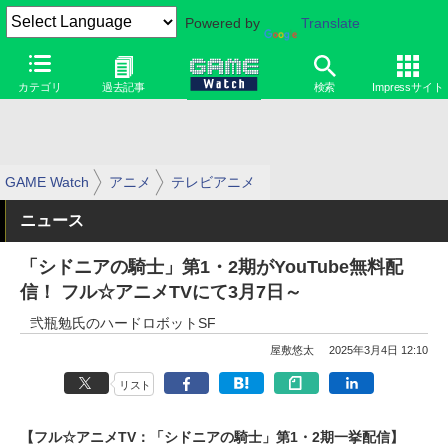
Powered by
Translate
カテゴリ
過去記事
検索
Impressサイト
GAME Watch
アニメ
テレビアニメ
ニュース
「シドニアの騎士」第1・2期がYouTube無料配
信！ フル☆アニメTVにて3月7日～
弐瓶勉氏のハードロボットSF
屋敷悠太
2025年3月4日 12:10
リスト
【フル☆アニメTV：「シドニアの騎士」第1・2期一挙配信】