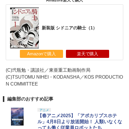
Amazon/楽天で購入
新装版 シドニアの騎士（1）
Amazonで購入
楽天で購入
(C)弐瓶勉・講談社／東亜重工動画制作局
(C)TSUTOMU NIHEI・KODANSHA／KOS PRODUCTIO
N COMMITTEE
編集部のおすすめ記事
アニメ
【春アニメ2025】「アポカリプスホテ
ル」4月8日より放送開始！ 人類いなくな
っても働く従業員ロボットたち