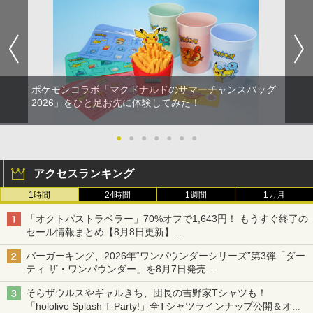
ポケモンコラボ「マクドナルドのサマーチャンスバッグ
2026」をひと足お先に体験してみた！
●
●
●
●
●
●
●
アクセスランキング
1時間
24時間
1週間
1カ月
「オクトパストラベラー」70%オフで1,643円！ もうすぐ終了の
セール情報まとめ【8月8日更新】
ニンテンドーeショップでは「大神 絶景版」が67%オフで990円
バーガーキング、2026年“ワンパウンダーシリーズ”第3弾「ダー
ティ ザ・ワンパウンダー」を8月7日発売
「特製ガーリックマヨソース」を使用した超大型チーズバーガー
そらザウルスやギャルきち、団長の吉野家Tシャツも！
「hololive Splash T-Party!」全Tシャツラインナップ公開＆オン