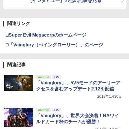
［インタビュー］の他の記事を見る
5
Yun氏インタビュー
マスター TH8S シフター - PC、PS4、P
￥8,698
S5、PS5 Pro、Xbox One、Xbox Serie
s X|S 対応の高精度 H パターン シフター
関連リンク
￥14,141
【Amazon.co.jp限定】劇場版モノノ怪
5
□Super Evil Megacorpのホームページ
第三章 蛇神 (オリジナル特典:オリジナル
巾着＋メーカー特典:【坤と離】二振りの
□「Vainglory（べイングローリー）」のページ
剣、十翼より来たる！スタジオ描き下ろ
しイラストボード付) [DVD]
￥8,800
関連記事
Android
iOS
「Vainglory」、5V5モードのアーリーア
クセスを含むアップデート2.12を配信
2018年1月30日
Android
iOS
「Vainglory」、世界大会決着！NAワイ
ルドカード枠のチームが優勝！