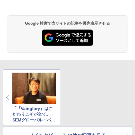
インタビュー
【純正品】Xbox ワイヤレス コントロー
2
劇場版「鬼滅の刃」無限城編 第一章 猗
ラー (ロボット ホワイト)
2
Google 検索で当サイトの記事を優先表示させる
窩座再来 通常版 [DVD]
￥7,681
￥3,523
【純正品】Xbox ワイヤレス コントロー
3
ラー (カーボンブラック)
【Amazon.co.jp限定】劇場版モノノ怪
3
第三章 蛇神 (Amazon.co.jp限定オリジ
￥8,020
ナル三方背収納ケース付きコレクション)
(オリジナル特典:オリジナル巾着＋メー
カー特典:【坤と離】二振りの剣、十翼よ
り来たる！スタジオ描き下ろしイラスト
【純正品】Xbox 充電式バッテリー + US
4
ボード付) [Blu-ray]
B-C ケーブル
￥10,780
￥2,618
「『Vainglory』はこ
だわりこそが全て。」
SEMグローバル・パブ
リッシングジェネラル
劇場版「鬼滅の刃」無限城編 第一章 猗
4
マネージャーTaewon
窩座再来 完全生産限定版 [Blu-ray]
【国内正規品】Thrustmaster スラスト