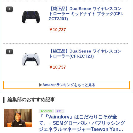
ード コレクションケース UVカット 透明
Version [ELJM-30585 PS5 バイオハザ
窩座再来(完全生産限定版)【Blu-ray】 [
保護 保管 クリアケース（ WSC ワンダー
ードRE2]
吾峠呼世晴 ]
【純正品】DualSense ワイヤレスコン
ニンテンドープリペイド番号 9000円|オ
4
コナミデジタルエンタテインメント 【S
4
4
スワンカラー用 ）
トローラー ミッドナイト ブラック(CFI-
ンラインコード版
witch】パワフルプロ野球2026-2027 [H
ZCT2J01)
￥2,790
￥8,690
AC-P-BQPYA NSW パワフルプロヤキュ
￥880
ウ 2026-2027]
￥9,000
￥10,737
￥7,620
HELLDIVERS 2
【楽天ブックス限定全巻購入特典+全巻
5
5
【中古】ピクミン3 デラックス -Switch
5
購入特典】Re:ゼロから始める異世界生
ニンテンドープリペイド番号 5000円|オ
5
活 4th season 4【Blu-ray】(オリジナル
【純正品】DualSense ワイヤレスコン
￥3,888
ンラインコード版
5
￥3,984
A5キャラファイングラフ+長月達平書き
トローラー(CFI-ZCT2J)
【ダイヤ・プラチナ会員様限定！エント
5
下ろし小説) [ 長月達平 ]
リーでポイント10倍！】【メール便発
￥5,000
￥10,737
送】【新品】Nintendo Switch 2 ゲーム
￥9,900
ソフト ぽこ あ ポケモン POT-P-AAB5A
￥8,100
Amazonランキングをもっと見る
編集部のおすすめ記事
【純正品】Xbox ワイヤレス コントロー
劇場版「鬼滅の刃」無限城編 第一章 猗
Android
iOS
1
1
ラー + USB-C® ケーブル
窩座再来 通常版 [Blu-ray]
「『Vainglory』はこだわりこそが全
て。」SEMグローバル・パブリッシング
￥8,300
￥3,982
ジェネラルマネージャーTaewon Yun氏