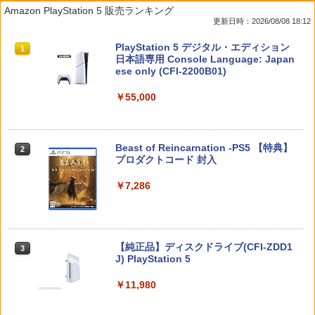
【ダイヤ・プラチナ会員様限定！エント
ゲームテック エイミングスティック Tor
【中古】ワールドサッカーウイニングイ
【通常版 Blu-ray/DVD】【場面写クリア
1
1
1
1
Amazon PlayStation 5 販売ランキング
リーでポイント10倍！】【メール便発
nado LH [YF2430]
レブン10
カード3枚セット（竈門炭治郎、冨岡義
更新日時：2026/08/08 18:12
送】【新品】任天堂 Nintendo Switch 2
勇、猗窩座）】 劇場版「鬼滅の刃」無限
ゲームソフト スプラトゥーン レイダー
城編 第一章 猗窩座再来
￥820
￥583
スプラトゥーン レイダース|オンライン
PlayStation 5 デジタル・エディション
ス
1
1
コード版
日本語専用 Console Language: Japan
￥7,450
ese only (CFI-2200B01)
￥6,750
￥5,832
￥55,000
【中古】PS5イースX −NORDICS−
【中古】ポケットモンスター サン - 3DS
2
2
新劇場版銀魂 -吉原大炎上ー (完全生産限
2
【当店独自で＋P10倍★要エントリー】
定版)【Blu-ray】 [ 杉田智和 ]
￥2,237
￥810
2
【中古】[Switch2] ぽこ あ ポケモン(20
スプラトゥーン レイダース -Switch2
Beast of Reincarnation -PS5 【特典】
2
260305)
2
￥7,722
プロダクトコード 封入
￥6,446
￥6,880
￥7,286
[Switch] Pokemon Champions + スタ
3
【ジャンボPACK】鬼エイム 指サック ゲ
3
ーターパック（ダウンロード版）※720
ーム スマホ ゲーミング FPS 音ゲー 荒野
劇場版モノノ怪 第三章 蛇神【Blu-ray】
3
ポイントまでご利用可
行動 PUBG Apex CoD 高感度 銀繊維 手
[ 神谷浩史 ]
【特典】デジモンストーリー タイムスト
3
汗対策 鬼サック 22個入り
レンジャー Switch2版(【早期購入封入
￥980
Nintendo Switch 2(日本語・国内専用)
【純正品】ディスクドライブ(CFI-ZDD1
3
3
特典】プレオーダーパック＋「デジモン
￥7,821
J) PlayStation 5
￥2,480
カードゲーム」プレイアブルカード)
￥55,491
￥11,980
￥6,943
WSC / EYESRAIL レトロゲーム ガーデ
4
ィアン 【コレクター開発x国内製造】 ハ
カプコン 【PS5】BIOHAZARD RE:2 Z
劇場版「鬼滅の刃」無限城編 第一章 猗
4
4