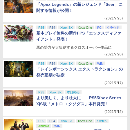
「Apex Legends」の新レジェンド「Seer」に
関する情報が公開！
(2021/7/23)
PS5
PS4
Xbox SX
Xbox One
PC
クラウド
基本プレイ無料の新作FPS「エックスディファ
イアント」発表！
悪の勢力が大集結するクロスオーバー作品に
(2021/7/20)
PS5
PS4
Xbox SX
Xbox One
WIN
「レインボーシックス エクストラクション」の
発売延期が決定
(2021/7/17)
PS5
Xbox SX
本日発売
より美しく、より壮大に……PS5/Xbox Series
X|S版「メトロ エクソダス」本日発売！
(2021/7/15)
PS5
PS4
Xbox SX
Xbox One
Switch
Android
WIN