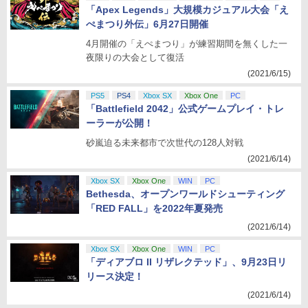
「Apex Legends」大規模カジュアル大会「え
ぺまつり外伝」6月27日開催
4月開催の「えぺまつり」が練習期間を無くした一
夜限りの大会として復活
(2021/6/15)
PS5
PS4
Xbox SX
Xbox One
PC
「Battlefield 2042」公式ゲームプレイ・トレ
ーラーが公開！
砂嵐迫る未来都市で次世代の128人対戦
(2021/6/14)
Xbox SX
Xbox One
WIN
PC
Bethesda、オープンワールドシューティング
「RED FALL」を2022年夏発売
(2021/6/14)
Xbox SX
Xbox One
WIN
PC
「ディアブロ II リザレクテッド」、9月23日リ
リース決定！
(2021/6/14)