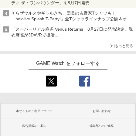
ティ ザ・ワンパウンダー」を8月7日発売
「特製ガーリックマヨソース」を使用した超大型チーズバーガー
そらザウルスやギャルきち、団長の吉野家Tシャツも！
「hololive Splash T-Party!」全Tシャツラインナップ公開＆オン
ライン販売開始
「スーパーリアル麻雀 Venus Returns」8月27日に発売決定。脱
衣麻雀が3D×VRで復活
発売から2週間は20%オフになるセールが実施
もっと見る
GAME Watch をフォローする
本サイトのご利用について
お問い合わせ
広告掲載のご案内
編集部へのご連絡