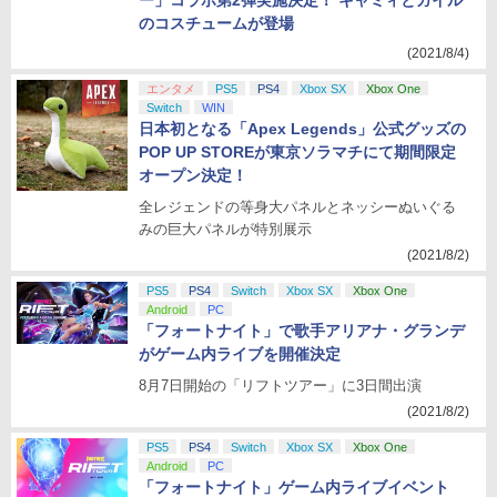
ー」コラボ第2弾実施決定！ キャミィとガイル
のコスチュームが登場
(2021/8/4)
エンタメ
PS5
PS4
Xbox SX
Xbox One
Switch
WIN
日本初となる「Apex Legends」公式グッズの
POP UP STOREが東京ソラマチにて期間限定
オープン決定！
全レジェンドの等身大パネルとネッシーぬいぐる
みの巨大パネルが特別展示
(2021/8/2)
PS5
PS4
Switch
Xbox SX
Xbox One
Android
PC
「フォートナイト」で歌手アリアナ・グランデ
がゲーム内ライブを開催決定
8月7日開始の「リフトツアー」に3日間出演
(2021/8/2)
PS5
PS4
Switch
Xbox SX
Xbox One
Android
PC
「フォートナイト」ゲーム内ライブイベント