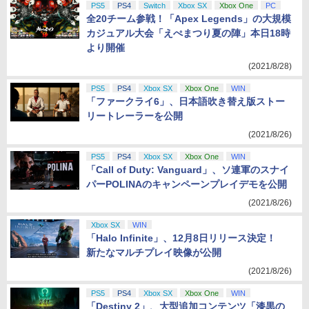
PS5
PS4
Switch
Xbox SX
Xbox One
PC
全20チーム参戦！「Apex Legends」の大規模
カジュアル大会「えぺまつり夏の陣」本日18時
より開催
(2021/8/28)
PS5
PS4
Xbox SX
Xbox One
WIN
「ファークライ6」、日本語吹き替え版ストー
リートレーラーを公開
(2021/8/26)
PS5
PS4
Xbox SX
Xbox One
WIN
「Call of Duty: Vanguard」、ソ連軍のスナイ
パーPOLINAのキャンペーンプレイデモを公開
(2021/8/26)
Xbox SX
WIN
「Halo Infinite」、12月8日リリース決定！
新たなマルチプレイ映像が公開
(2021/8/26)
PS5
PS4
Xbox SX
Xbox One
WIN
「Destiny 2」、大型追加コンテンツ「漆黒の