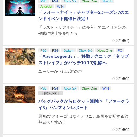
PS5
PS4
Xbox SX
Xbox One
Switch
Android
WIN
「フォートナイト」チャプター2シーズン7のエ
ンドイベント開催日決定！
「ラスト・リアリティ」に侵入してエイリアンの
侵略に終止符を打とう
(2021/9/7)
PS5
PS4
Switch
Xbox SX
Xbox One
PC
「Apex Legends」、移動テクニック「タップ
ストレイフ」がパッチ10.1で削除へ
ユーザーからは反対の声
(2021/9/1)
PS5
PS4
Xbox SX
Xbox One
WIN
【特別企画】
バックパックからロケット連射!? 「ファークラ
イ6」ハンズオンレポート
最初の”アミーゴ”はなんとワニ。島国を支配する独
裁者へと挑め！
(2021/9/1)