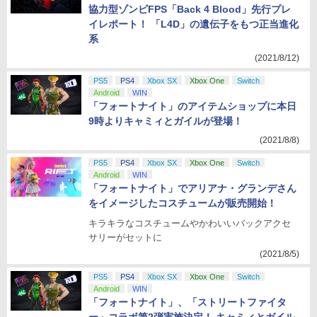
協力型ゾンビFPS「Back 4 Blood」先行プレ
イレポート！ 「L4D」の遺伝子をもつ正当進化
系
(2021/8/12)
PS5
PS4
Xbox SX
Xbox One
Switch
Android
WIN
「フォートナイト」のアイテムショップに本日
9時よりキャミィとガイルが登場！
(2021/8/8)
PS5
PS4
Xbox SX
Xbox One
Switch
Android
WIN
「フォートナイト」でアリアナ・グランデさん
をイメージしたコスチュームが販売開始！
キラキラなコスチュームやかわいいバックアクセ
サリーがセットに
(2021/8/5)
PS5
PS4
Xbox SX
Xbox One
Switch
Android
WIN
「フォートナイト」、「ストリートファイタ