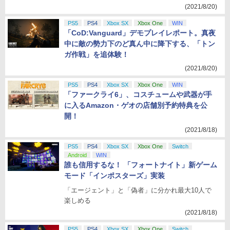
(2021/8/20)
PS5
PS4
Xbox SX
Xbox One
WIN
「CoD:Vanguard」デモプレイレポート。真夜
中に敵の勢力下のど真ん中に降下する、「トン
ガ作戦」を追体験！
(2021/8/20)
PS5
PS4
Xbox SX
Xbox One
WIN
「ファークライ6」、コスチュームや武器が手
に入るAmazon・ゲオの店舗別予約特典を公
開！
(2021/8/18)
PS5
PS4
Xbox SX
Xbox One
Switch
Android
WIN
誰も信用するな！ 「フォートナイト」新ゲーム
モード「インポスターズ」実装
「エージェント」と「偽者」に分かれ最大10人で
楽しめる
(2021/8/18)
PS5
PS4
Xbox SX
Xbox One
Switch