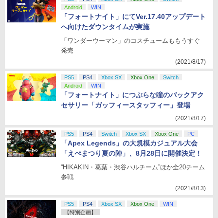
Android
WIN
「フォートナイト」にてVer.17.40アップデート
へ向けたダウンタイムが実施
「ワンダーウーマン」のコスチュームももうすぐ
発売
(2021/8/17)
PS5
PS4
Xbox SX
Xbox One
Switch
Android
WIN
「フォートナイト」につぶらな瞳のバックアク
セサリー「ガッフィースタッフィー」登場
(2021/8/17)
PS5
PS4
Switch
Xbox SX
Xbox One
PC
「Apex Legends」の大規模カジュアル大会
「えぺまつり夏の陣」、8月28日に開催決定！
“HIKAKIN・葛葉・渋谷ハルチーム”ほか全20チーム
参戦
(2021/8/13)
PS5
PS4
Xbox SX
Xbox One
WIN
【特別企画】