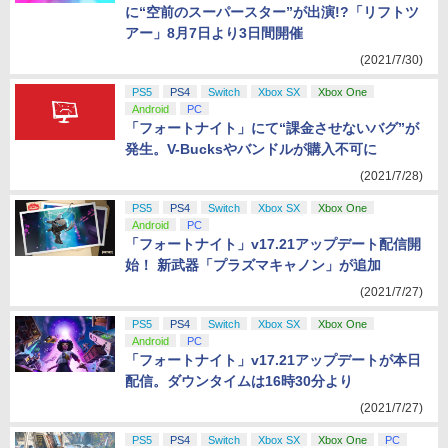
に“空前のスーパースター”が出演!?「リフトツ
アー」8月7日より3日間開催
(2021/7/30)
PS5
PS4
Switch
Xbox SX
Xbox One
Android
PC
「フォートナイト」にて“課金させないバグ”が
発生。V-Bucksやバンドルが購入不可に
(2021/7/28)
PS5
PS4
Switch
Xbox SX
Xbox One
Android
PC
「フォートナイト」v17.21アップデート配信開
始！ 新武器「プラズマキャノン」が追加
(2021/7/27)
PS5
PS4
Switch
Xbox SX
Xbox One
Android
PC
「フォートナイト」v17.21アップデートが本日
配信。ダウンタイムは16時30分より
(2021/7/27)
PS5
PS4
Switch
Xbox SX
Xbox One
PC