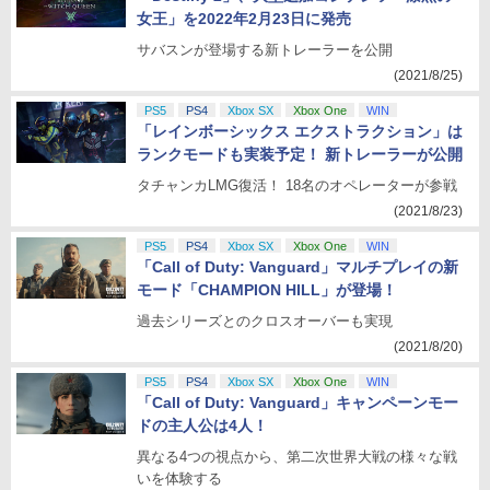
女王」を2022年2月23日に発売
サバスンが登場する新トレーラーを公開
(2021/8/25)
PS5
PS4
Xbox SX
Xbox One
WIN
「レインボーシックス エクストラクション」は
ランクモードも実装予定！ 新トレーラーが公開
タチャンカLMG復活！ 18名のオペレーターが参戦
(2021/8/23)
PS5
PS4
Xbox SX
Xbox One
WIN
「Call of Duty: Vanguard」マルチプレイの新
モード「CHAMPION HILL」が登場！
過去シリーズとのクロスオーバーも実現
(2021/8/20)
PS5
PS4
Xbox SX
Xbox One
WIN
「Call of Duty: Vanguard」キャンペーンモー
ドの主人公は4人！
異なる4つの視点から、第二次世界大戦の様々な戦
いを体験する