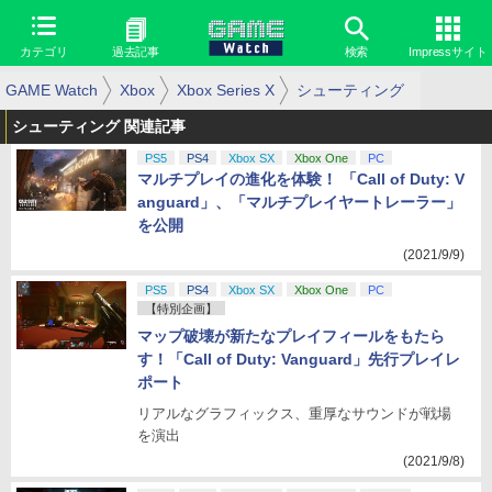
カテゴリ
過去記事
検索
Impressサイト
GAME Watch
Xbox
Xbox Series X
シューティング
シューティング 関連記事
PS5
PS4
Xbox SX
Xbox One
PC
マルチプレイの進化を体験！ 「Call of Duty: V
anguard」、「マルチプレイヤートレーラー」
を公開
(2021/9/9)
PS5
PS4
Xbox SX
Xbox One
PC
【特別企画】
マップ破壊が新たなプレイフィールをもたら
す！「Call of Duty: Vanguard」先行プレイレ
ポート
リアルなグラフィックス、重厚なサウンドが戦場
を演出
(2021/9/8)