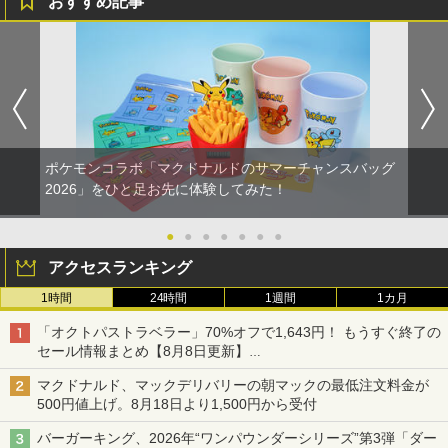
おすすめ記事
ポケモンコラボ「マクドナルドのサマーチャンスバッグ
2026」をひと足お先に体験してみた！
●
●
●
●
●
●
●
アクセスランキング
1時間
24時間
1週間
1カ月
「オクトパストラベラー」70%オフで1,643円！ もうすぐ終了の
セール情報まとめ【8月8日更新】
ニンテンドーeショップでは「大神 絶景版」が67%オフで990円
マクドナルド、マックデリバリーの朝マックの最低注文料金が
500円値上げ。8月18日より1,500円から受付
バーガーキング、2026年“ワンパウンダーシリーズ”第3弾「ダー