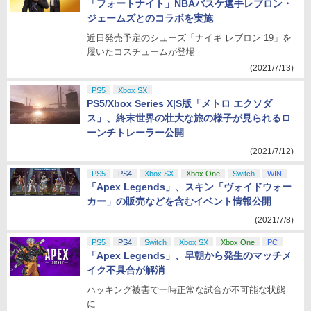
「フォートナイト」NBAバスケ選手レブロン・
ジェームズとのコラボを実施
近日発売予定のシューズ「ナイキ レブロン 19」を
履いたコスチュームが登場
(2021/7/13)
PS5
Xbox SX
PS5/Xbox Series X|S版「メトロ エクソダ
ス」、終末世界の壮大な旅の様子が見られるロ
ーンチトレーラー公開
(2021/7/12)
PS5
PS4
Xbox SX
Xbox One
Switch
WIN
「Apex Legends」、スキン「ヴォイドウォー
カー」の販売などを含むイベント情報公開
(2021/7/8)
PS5
PS4
Switch
Xbox SX
Xbox One
PC
「Apex Legends」、早朝から発生のマッチメ
イク不具合が解消
ハッキング被害で一時正常な試合が不可能な状態
に