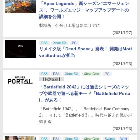
「Apex Legends」新シーズン“エマージェン
ス”、ワールズエッジ・マップアップデートの
詳細を公開！
製錬所、仕分け工場は新エリアに
(2021/7/27)
PS5
Xbox SX
PC
リメイク版「Dead Space」発表！ 開発はMoti
ve Studiosが担当
(2021/7/23)
PS5
PS4
Xbox SX
Xbox One
PC
【特別企画】
「Battlefield 2042」には過去シリーズのマッ
プや武器で遊べる新モード「Battlefield Porta
l」がある！
「Battlefield 1942」、「Battlefield: Bad Company
2」、そして「Battlefield 3」。時代を越えた戦いが
始まる
(2021/7/23)
PS5
PS4
Xbox SX
Xbox One
Switch
WIN