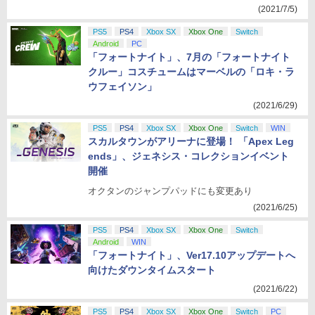
(2021/7/5)
PS5
PS4
Xbox SX
Xbox One
Switch
Android
PC
「フォートナイト」、7月の「フォートナイト
クルー」コスチュームはマーベルの「ロキ・ラ
ウフェイソン」
(2021/6/29)
PS5
PS4
Xbox SX
Xbox One
Switch
WIN
スカルタウンがアリーナに登場！ 「Apex Leg
ends」、ジェネシス・コレクションイベント
開催
オクタンのジャンプパッドにも変更あり
(2021/6/25)
PS5
PS4
Xbox SX
Xbox One
Switch
Android
WIN
「フォートナイト」、Ver17.10アップデートへ
向けたダウンタイムスタート
(2021/6/22)
PS5
PS4
Xbox SX
Xbox One
Switch
PC