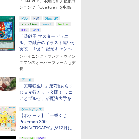
「Lies of P」本編に加え拡張コ
ンテンツ「Overture」を収録
PS5
PS4
Xbox SX
Xbox One
Switch
Android
iOS
WIN
「遊戯王 マスターデュエ
ル」で融合のイラスト違いが
実装！ 1億DL記念キャンペー
ン開催
シャイニング・フレア・ウィン
グマンのオーバーフレームも実
装
アニメ
「無職転生III」第7話あらす
じ＆先行カット公開！ リニ
アとプルセナが魔法大学を卒
業
ゲームグッズ
【ポケモン】「一番くじ
Pokemon 30th
ANNIVERSARY」が12月に再
販決定！ ピカチュウたちの
Android
iOS