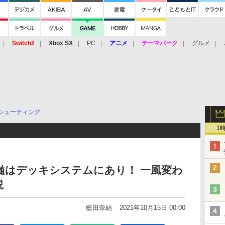
Switch2
Xbox SX
PC
アニメ
テーマパーク
グルメ
 Vita
3DS
アーケード
VR
シューティング
1
」の真髄はデッキシステムにあり！ 一風変わ
説
藍田奈結
2021年10月15日 00:00