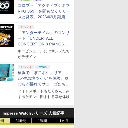
ぬいぐるみが当たる
コロプラ「アクティブシネマ
RPG 369」を間もなくリリー
スと発表。2026年9月期第3
四半期決算にて
イベント
「アンダーテイル」のコンサ
ート「UNDERTALE
CONCERT ON 3 PIANOS」
のチケット情報が公開
キービジュアルにはサンズたち
がデザイン
イベント
Switch2
横浜で「ぽこポケ」リア
ル“生息地づくり”を体験。草
むらが揺れてサニーゴたちが
登場！
フォトスポットもたくさん。み
ずポケモンに囲まれる幸せ体験
Impress Watchシリーズ 人気記事
時間
24時間
1週間
1カ月