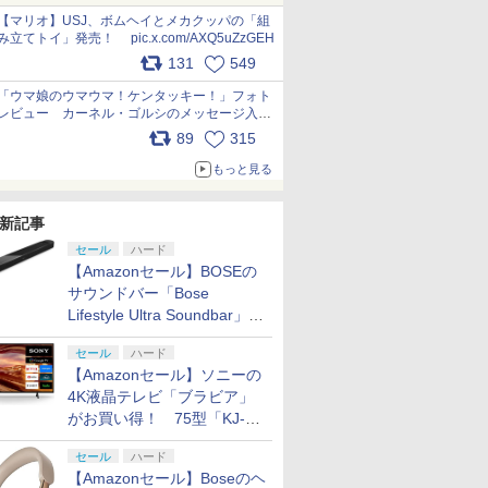
pic.x.com/Kgl04hZaeg
【マリオ】USJ、ボムヘイとメカクッパの「組
み立てトイ」発売！ pic.x.com/AXQ5uZzGEH
131
549
「ウマ娘のウマウマ！ケンタッキー！」フォト
レビュー カーネル・ゴルシのメッセージ入り
パッケージや描き下ろしトレカなどが登場
89
315
pic.x.com/PjnkR9vkXl
もっと見る
新記事
セール
ハード
【Amazonセール】BOSEの
サウンドバー「Bose
Lifestyle Ultra Soundbar」
や、サブウーファー「Bose
セール
ハード
Lifestyle Ultra Subwoofer」
【Amazonセール】ソニーの
などお買い得！
4K液晶テレビ「ブラビア」
がお買い得！ 75型「KJ-
75X75WL」などラインナッ
セール
ハード
プ
【Amazonセール】Boseのヘ