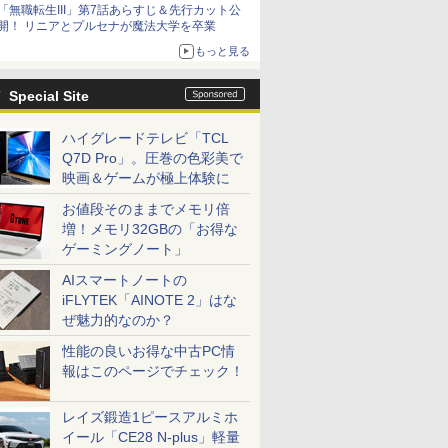
「無職転生III」第7話あらすじ＆先行カット公
開！ リニアとプルセナが魔法大学を卒業
もっと見る
Special Site
ハイグレードテレビ「TCL
Q7D Pro」。圧巻の色彩美で
映画＆ゲームが極上体験に
お値段そのままでメモリ倍
増！メモリ32GBの「お得な
ゲーミングノート」
AIスマートノートの
iFLYTEK「AINOTE 2」はな
ぜ魅力的なのか？
性能の良いお得な中古PC情
報はこのページでチェック！
レイズ鍛造1ピースアルミホ
イール「CE28 N-plus」軽量