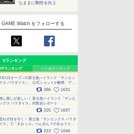
なままに剛性を向上
GAME Watch をフォローする
Xランキング
RPランキング
いいねランキング
8月1日オープンの富士急ハイランド「サンエッ
クス パラダイス」、公式ショットが解禁 アト
ラクション、メニュー、グッズ写真を一覧で紹
386
1631
介 pic.x.com/bDYkq8oRFu
推し探しが楽しい！ 富士急ハイランド「サンエ
ックス パラダイス」内覧会レポート
pic.x.com/p718c0QB0k
325
1687
思わず目を引く！ 富士急「サンエックス パラダ
イス」で「すみっコ」ぺんぎん？のきゅうりド
ッグを食べてみた イラストそのままのメニュ
323
1046
ー化に挑戦。これが意外にもおいしい