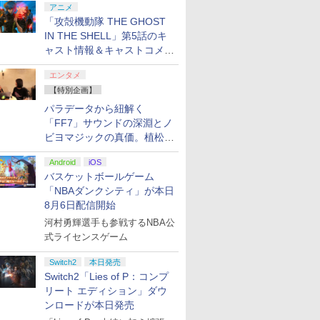
アニメ
「攻殻機動隊 THE GHOST
IN THE SHELL」第5話のキ
ャスト情報＆キャストコメン
ト、エンドカードを公開！
エンタメ
【特別企画】
パラデータから紐解く
「FF7」サウンドの深淵とノ
ビヨマジックの真価。植松伸
夫氏による「ff vol.7」一挙レ
Android
iOS
ポート
バスケットボールゲーム
「NBAダンクシティ」が本日
8月6日配信開始
河村勇輝選手も参戦するNBA公
式ライセンスゲーム
Switch2
本日発売
Switch2「Lies of P：コンプ
リート エディション」ダウ
ンロードが本日発売