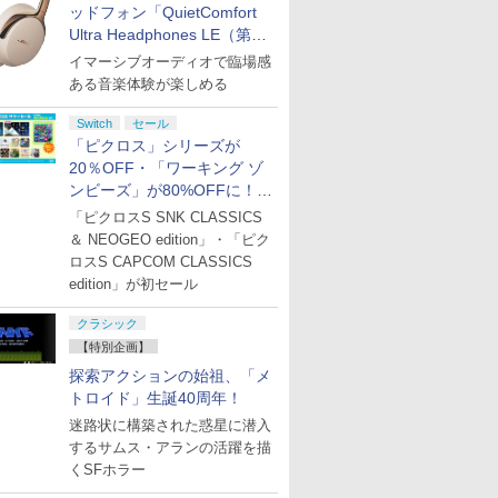
ッドフォン「QuietComfort
Ultra Headphones LE（第2
世代）」などお買い得価格で
イマーシブオーディオで臨場感
登場
ある音楽体験が楽しめる
Switch
セール
「ピクロス」シリーズが
20％OFF・「ワーキング ゾ
ンビーズ」が80%OFFに！
「ジュピターサマーセール
「ピクロスS SNK CLASSICS
2026」開催
＆ NEOGEO edition」・「ピク
ロスS CAPCOM CLASSICS
edition」が初セール
クラシック
【特別企画】
探索アクションの始祖、「メ
トロイド」生誕40周年！
迷路状に構築された惑星に潜入
するサムス・アランの活躍を描
くSFホラー