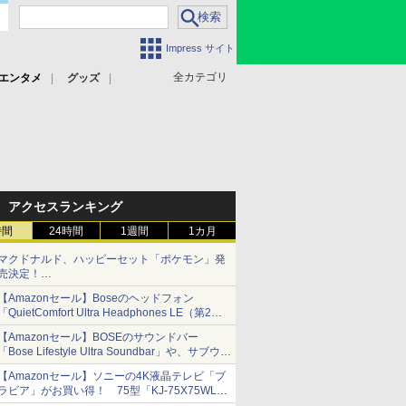
Impress サイト
全カテゴリ
エンタメ
グッズ
アクセスランキング
時間
24時間
1週間
1カ月
マクドナルド、ハッピーセット「ポケモン」発
売決定！
ポケモン30周年記念で30匹が大集合
【Amazonセール】Boseのヘッドフォン
「QuietComfort Ultra Headphones LE（第2世
代）」などお買い得価格で登場
【Amazonセール】BOSEのサウンドバー
イマーシブオーディオで臨場感ある音楽体験が
「Bose Lifestyle Ultra Soundbar」や、サブウー
楽しめる
ファー「Bose Lifestyle Ultra Subwoofer」など
【Amazonセール】ソニーの4K液晶テレビ「ブ
お買い得！
ラビア」がお買い得！ 75型「KJ-75X75WL」
などラインナップ