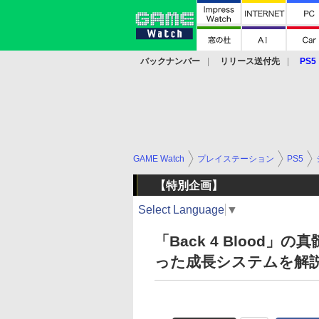
バックナンバー
リリース送付先
PS5
モバイル
eスポーツ
クラウド
PS
GAME Watch
プレイステーション
PS5
【特別企画】
Select Language
▼
「Back 4 Blood
った成長システムを解