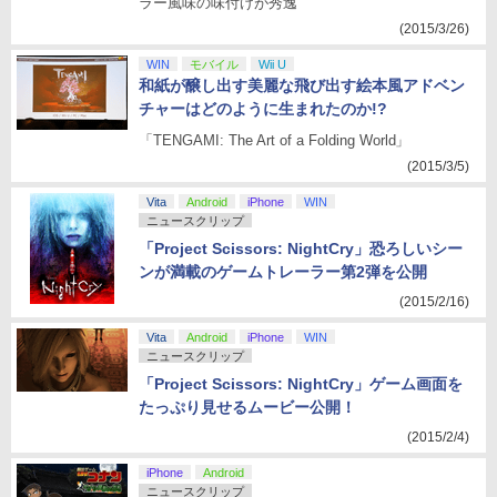
ラー風味の味付けが秀逸
(2015/3/26)
WIN
モバイル
Wii U
和紙が醸し出す美麗な飛び出す絵本風アドベン
チャーはどのように生まれたのか!?
「TENGAMI: The Art of a Folding World」
(2015/3/5)
Vita
Android
iPhone
WIN
ニュースクリップ
「Project Scissors: NightCry」恐ろしいシー
ンが満載のゲームトレーラー第2弾を公開
(2015/2/16)
Vita
Android
iPhone
WIN
ニュースクリップ
「Project Scissors: NightCry」ゲーム画面を
たっぷり見せるムービー公開！
(2015/2/4)
iPhone
Android
ニュースクリップ