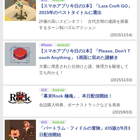
iOS
Android
【スマホアプリ今日の1本】「Lara Croft GO」
2015年のベストタイトルに選出
評価の高いスピンオフ！ 古代文明の遺跡を探索
するターン制パズルアクション
(2015/12/14)
iPhone
Android
【スマホアプリ今日の1本】「Please, Don't T
ouch Anything」 1画面に収めた謎解き
大量に用意された仕掛けと謎。推理力を駆使して
立ち向かえ！
(2015/11/10)
iOS
Android
「幕末Rock 極魂」、本日配信開始！
全話購入特典、ボーナストラックなどを発表
(2015/9/10)
iOS
Android
「バートラム・フィドルの冒険」iOS版が9月3
日配信開始