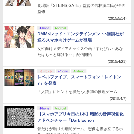
劇場版「STEINS;GATE」監督の若林漢二氏が全面
監修
(2015/5/14)
iPhone
Android
DMM×レッド・エンタテインメント×講談社が
送るスマホ向けゲームが登場
女性向けメディアミックス企画「すたぴぃ～あな
たはもっと輝ける～」配信開始
(2015/4/21)
イベント
iPhone
Android
レベルファイブ、スマートフォン「レイトン
7」を発表
「人狼」にヒントを得た7人参加の推理ゲーム
(2015/4/7)
iPhone
Android
【スマホアプリ今日の1本】暗闇の音声視覚化
アドベンチャー「Dark Echo」
音だけが頼りの暗闇ゲーム。想像を掻き立てるホ