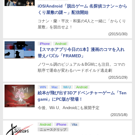
iOS/Android「脱出ゲーム 名探偵コナン～から
くり屋敷の謎～」配信開始
コナン・蘭・平次・和葉の4人と一緒に「からくり
屋敷」を脱出せよ！
(2015/1/30)
iPhone
Android
【スマホアプリ今日の1本】漫画のコマを入れ
替えパズル「FRAMED」
ノワール調のビジュアル＆BGMにも注目。コマの
順序で運命が変わるハードボイルド逃走劇
(2015/1/29)
WIN
Mac
Wii U
Android
絵本が飛び出す3Dアドベンチャーゲーム「Ten
gami」にPC版が登場！
今後、Wii U、Androidにも展開予定
(2015/1/8)
Android
iPhone
Vita
ニュースクリップ