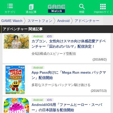
カテゴリ
過去記事
検索
Impressサイト
GAME Watch
スマートフォン
Android
アドベンチャー
アドベンチャー 関連記事
Android
iOS
カプコン、女性向けスマホ向け体感恋愛アドベ
ンチャー「囚われのパルマ」配信決定！
全6話構成のエピソード型配信
(2016/8/2)
Android
App Pass向けに「Mega Run meets パックマ
ン」配信開始
多彩なステージをパックマン駆け抜ける
(2016/7/13)
Android
iOS
Android/iOS用「ファームヒーロー・スーパ
ー」の日本語版を配信開始