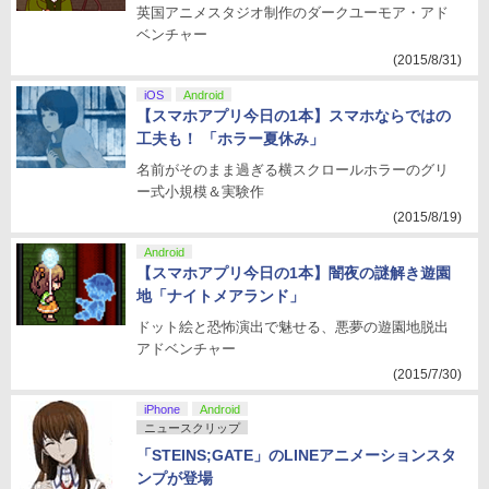
英国アニメスタジオ制作のダークユーモア・アド
ベンチャー
(2015/8/31)
iOS
Android
【スマホアプリ今日の1本】スマホならではの
工夫も！ 「ホラー夏休み」
名前がそのまま過ぎる横スクロールホラーのグリ
ー式小規模＆実験作
(2015/8/19)
Android
【スマホアプリ今日の1本】闇夜の謎解き遊園
地「ナイトメアランド」
ドット絵と恐怖演出で魅せる、悪夢の遊園地脱出
アドベンチャー
(2015/7/30)
iPhone
Android
ニュースクリップ
「STEINS;GATE」のLINEアニメーションスタ
ンプが登場