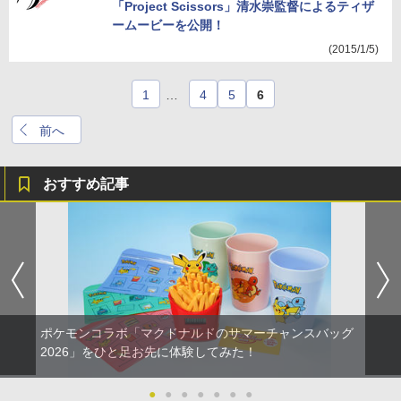
「Project Scissors」清水崇監督によるティザ
ームービーを公開！
(2015/1/5)
1
…
4
5
6
前へ
おすすめ記事
ポケモンコラボ「マクドナルドのサマーチャンスバッグ
2026」をひと足お先に体験してみた！
●
●
●
●
●
●
●