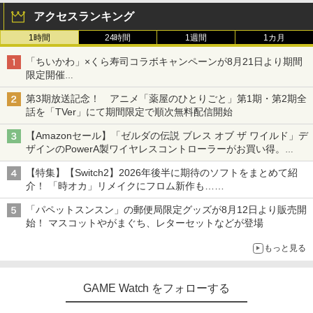
アクセスランキング
1時間
24時間
1週間
1カ月
「ちいかわ」×くら寿司コラボキャンペーンが8月21日より期間
限定開催
オリジナルの湯呑みや寿司皿が景品に登場！
第3期放送記念！ アニメ「薬屋のひとりごと」第1期・第2期全
話を「TVer」にて期間限定で順次無料配信開始
【Amazonセール】「ゼルダの伝説 ブレス オブ ザ ワイルド」デ
ザインのPowerA製ワイヤレスコントローラーがお買い得。
Switch2でも使用可能
【特集】【Switch2】2026年後半に期待のソフトをまとめて紹
介！ 「時オカ」リメイクにフロム新作も……
「パペットスンスン」の郵便局限定グッズが8月12日より販売開
始！ マスコットやがまぐち、レターセットなどが登場
もっと見る
GAME Watch をフォローする