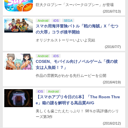
巨大クロプシー「スーパークロプシー」が登場
(2016/7/13)
Android
iOS
SEGA
スマホ用海洋冒険バトル「戦の海賊」X「七つ
の大罪」コラボ後半開始
オリジナルストーリーいよいよ完結
(2016/7/7)
Android
iOS
COSEN、モバイル向けノベルゲーム「僕の彼
女は人魚姫！？」
作品の雰囲気がわかる先行ムービーを公開
(2016/4/19)
iOS
Android
【スマホアプリ今日の1本】「The Room Thre
e」箱の謎を解明する高品質AVG
美しくも歯ごたえたっぷり！ 98％が高評価のシリ
ーズ第3作
(2016/2/12)