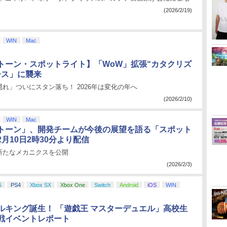
(2026/2/19)
WIN
Mac
トーン・スポットライト】「WoW」拡張“カタクリズ
ース」に襲来
れ」ついにスタン落ち！ 2026年は変化の年へ
(2026/2/10)
WIN
Mac
トーン」、開発チームが今後の展望を語る「スポット
月10日2時30分より配信
新たなメカニクスを公開
(2026/2/3)
5
PS4
Xbox SX
Xbox One
Switch
Android
iOS
WIN
ルキング誕生！ 「遊戯王 マスターデュエル」高校生
戦イベントレポート