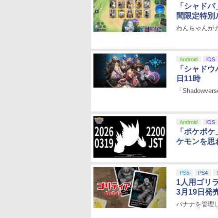
「シャドバ
間限定特別
わんちゃんが
Android
iOS
「シャドウ
日11時
「Shadowver
Android
iOS
「ポケポケ
ケモンを思
PS5
PS4
1人用ゴリ
3月19日発
バナナを管理