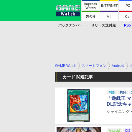
バックナンバー
リリース送付先
PS5
モバイル
eスポーツ
クラウド
PS
GAME Watch
スマートフォン
Android
カード 関連記事
PS5
PS4
「遊戯王 
DL記念キ
シャイニング
Android
iOS