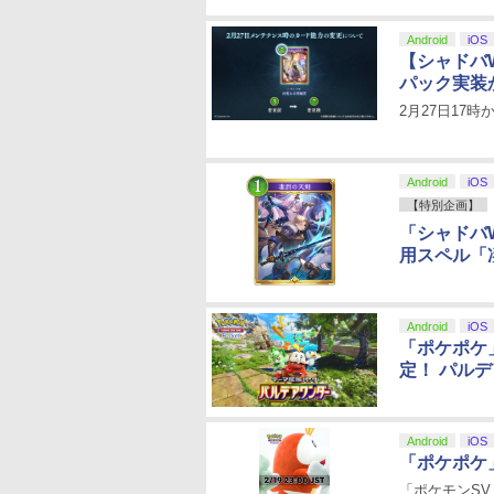
Android
iOS
【シャドバ
パック実装
2月27日17
Android
iOS
【特別企画】
「シャドバ
用スペル「
Android
iOS
「ポケポケ
定！ パル
Android
iOS
「ポケポケ
「ポケモンS