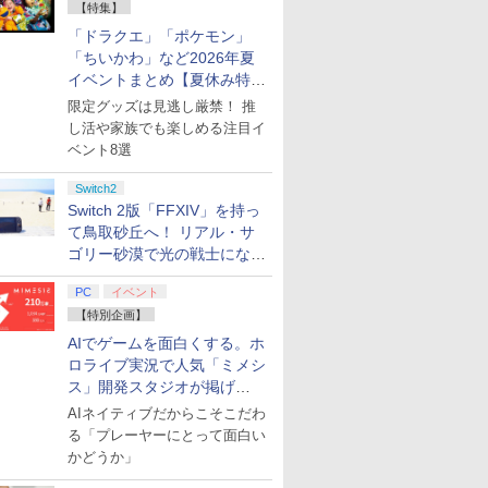
【特集】
「ドラクエ」「ポケモン」
「ちいかわ」など2026年夏
イベントまとめ【夏休み特
集】
限定グッズは見逃し厳禁！ 推
し活や家族でも楽しめる注目イ
ベント8選
Switch2
Switch 2版「FFXIV」を持っ
て鳥取砂丘へ！ リアル・サ
ゴリー砂漠で光の戦士になっ
てみた
PC
イベント
【特別企画】
AIでゲームを面白くする。ホ
ロライブ実況で人気「ミメシ
ス」開発スタジオが掲げ
る“AI活用の信念”とは？【講
AIネイティブだからこそこだわ
演レポート】
る「プレーヤーにとって面白い
かどうか」