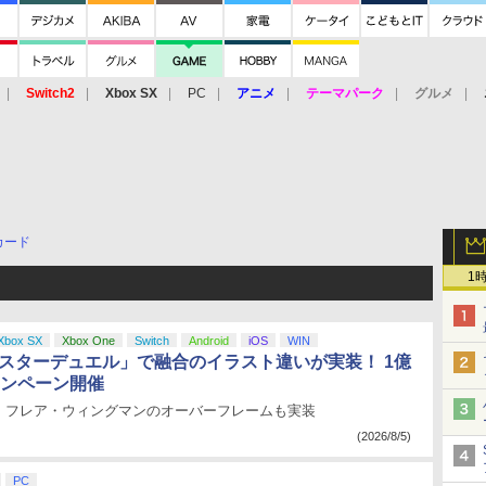
Switch2
Xbox SX
PC
アニメ
テーマパーク
グルメ
 Vita
3DS
アーケード
VR
カード
1
Xbox SX
Xbox One
Switch
Android
iOS
WIN
マスターデュエル」で融合のイラスト違いが実装！ 1億
ャンペーン開催
・フレア・ウィングマンのオーバーフレームも実装
(2026/8/5)
PC