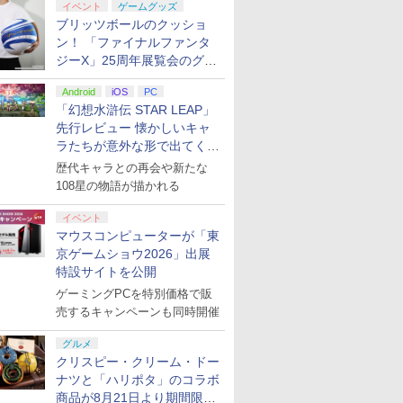
イベント
ゲームグッズ
ブリッツボールのクッショ
ン！ 「ファイナルファンタ
ジーX」25周年展覧会のグッ
ズ情報が公開
Android
iOS
PC
「幻想水滸伝 STAR LEAP」
先行レビュー 懐かしいキャ
ラたちが意外な形で出てくる
シリーズ完全新作！
歴代キャラとの再会や新たな
108星の物語が描かれる
イベント
マウスコンピューターが「東
京ゲームショウ2026」出展
特設サイトを公開
ゲーミングPCを特別価格で販
売するキャンペーンも同時開催
グルメ
クリスピー・クリーム・ドー
ナツと「ハリポタ」のコラボ
商品が8月21日より期間限定