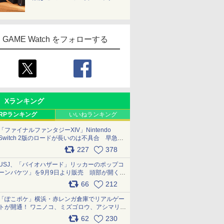
GAME Watch をフォローする
Xランキング
RPランキング
いいねランキング
「ファイナルファンタジーXIV」Nintendo
Switch 2版のロードが長いのは不具合 早急に
アップデートできるよう対応中
227
378
pic.x.com/s9S3nRCAGa
USJ、「バイオハザード」リッカーのポップコ
ーンバケツ」を9月9日より販売 頭部が開く仕
組み。味は恐怖を堪のう「味噌フレーバー」
66
212
pic.x.com/81MuXGahVM
「ぽこポケ」横浜・赤レンガ倉庫でリアルゲー
トが開通！ ワニノコ、ミズゴロウ、アシマリ登
場シーンをレポート pic.x.com/LDgEByVl6D
62
230