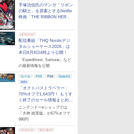
手塚治虫氏のマンガ「リボン
の騎士」を原案とするNetflix
映画「THE RIBBON HERO
リボンヒーロー」本日配信開
始
イベント
配信番組「THQ Nordicデジ
タルショーケース2026」は
本日8月8日4時より公開！
「Expeditions: Samurai」など
の最新情報を公開
セール
PS5
PS4
Switch2
WIN
「オクトパストラベラー」
70%オフで1,643円！ もうす
ぐ終了のセール情報まとめ
【8月8日更新】
ニンテンドーeショップでは
「大神 絶景版」が67%オフで
990円
イベント
エンタメ