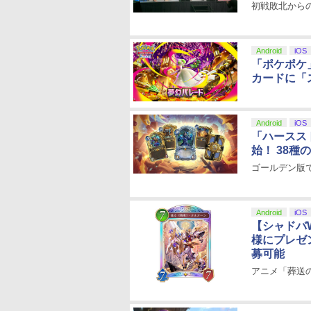
初戦敗北から
Android
iOS
「ポケポケ
カードに「
Android
iOS
「ハースス
始！ 38種
ゴールデン版
Android
iOS
【シャドバ
様にプレゼン
募可能
アニメ「葬送