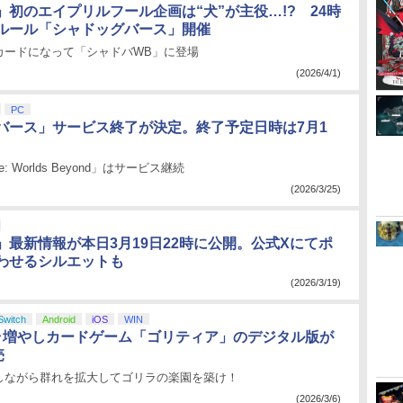
」初のエイプリルフール企画は“犬”が主役…!? 24時
ルール「シャドッグバース」開催
カードになって「シャドバWB」に登場
(2026/4/1)
PC
バース」サービス終了が決定。終了予定日時は7月1
se: Worlds Beyond」はサービス継続
(2026/3/25)
」最新情報が本日3月19日22時に公開。公式Xにてポ
わせるシルエットも
(2026/3/19)
Switch
Android
iOS
WIN
ラ増やしカードゲーム「ゴリティア」のデジタル版が
売
しながら群れを拡大してゴリラの楽園を築け！
(2026/3/6)