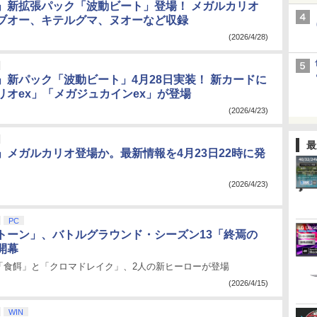
」新拡張パック「波動ビート」登場！ メガルカリオ
ブオー、キテルグマ、ヌオーなど収録
(2026/4/28)
」新パック「波動ビート」4月28日実装！ 新カードに
リオex」「メガジュカインex」が登場
(2026/4/23)
最
」メガルカリオ登場か。最新情報を4月23日22時に発
(2026/4/23)
PC
トーン」、バトルグラウンド・シーズン13「終焉の
開幕
「食餌」と「クロマドレイク」、2人の新ヒーローが登場
(2026/4/15)
WIN