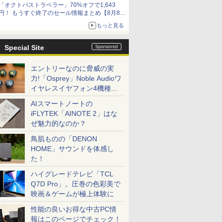
「オクトパストラベラー」70%オフで1,643
円！ もうすぐ終了のセール情報まとめ【8月8日
更新】
もっと見る
ニンテンドーeショップでは「大神 絶景版」が
67%オフで990円
Special Site
エントリーなのに脅威の実
力!「Osprey」Noble Audioワ
イヤレスイヤフォン4機種を
一気に聴く
AIスマートノートの
iFLYTEK「AINOTE 2」はな
ぜ魅力的なのか？
鳥肌ものの「DENON
HOME」サウンドを体感し
た！
ハイグレードテレビ「TCL
Q7D Pro」。圧巻の色彩美で
映画＆ゲームが極上体験に
性能の良いお得な中古PC情
報はこのページでチェック！