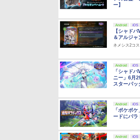
ー】
Android
iOS
【シャドバ
＆アルジャ
ネメシス2コ
Android
iOS
「シャドバ
ニー」6月
スターパッ
Android
iOS
「ポケポケ
ードにパラ
Android
iOS