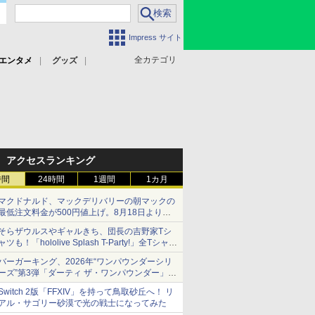
Impress サイト
全カテゴリ
エンタメ
グッズ
アクセスランキング
時間
24時間
1週間
1カ月
マクドナルド、マックデリバリーの朝マックの
最低注文料金が500円値上げ。8月18日より
1,500円から受付
そらザウルスやギャルきち、団長の吉野家Tシ
ャツも！「hololive Splash T-Party!」全Tシャツ
ラインナップ公開＆オンライン販売開始
バーガーキング、2026年“ワンパウンダーシリ
ーズ”第3弾「ダーティ ザ・ワンパウンダー」を
8月7日発売
Switch 2版「FFXIV」を持って鳥取砂丘へ！ リ
「特製ガーリックマヨソース」を使用した超大
アル・サゴリー砂漠で光の戦士になってみた
型チーズバーガー