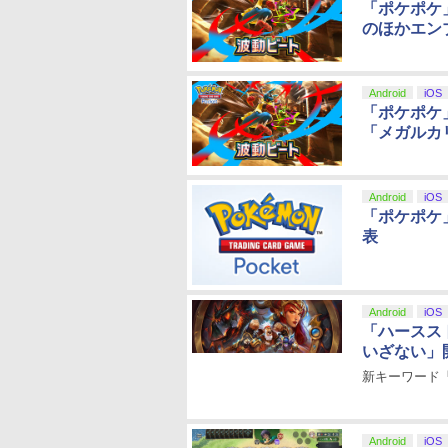
「ポケポケ
のほかエン
Android
iOS
「ポケポケ
「メガルカ
Android
iOS
「ポケポケ
表
Android
iOS
「ハースス
いざない」
新キーワード
Android
iOS