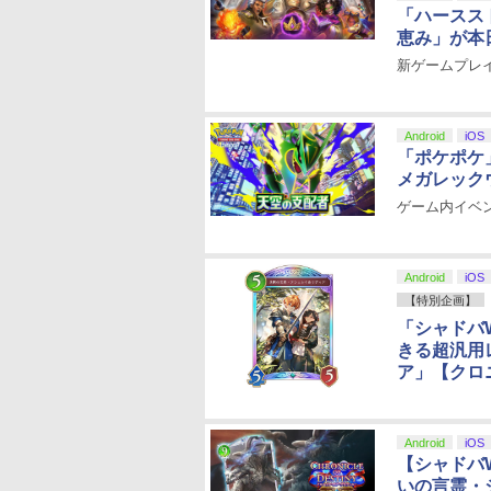
「ハースス
恵み」が本
新ゲームプレ
Android
iOS
「ポケポケ
メガレック
ゲーム内イベ
Android
iOS
【特別企画】
「シャドバ
きる超汎用
ア」【クロ
Android
iOS
【シャドバ
いの言霊・