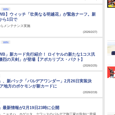
WIN
WB】ウィッチ「壮美なる明越花」が緊急ナーフ。新
から1日で
時からメンテナンス実施
(2026/2/27)
WIN
WB」新カード先行紹介！ ロイヤルの新たな1コス汎
凄烈の天剣」が登場【アポカリプス・パクト】
(2026/2/25)
」、新パック「パルデアワンダー」2月26日実装決
デア地方のポケモンが新カードに
(2026/2/19)
」最新情報が2月19日23時に公開
V」ニャオハ、ホゲータ、クワッスのパルデア御三家が告知に登場