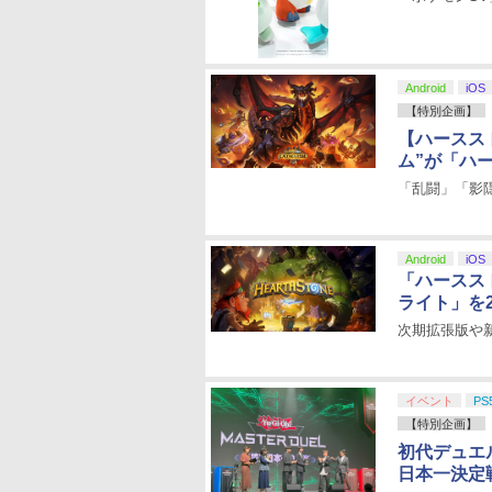
Android
iOS
【特別企画】
【ハースス
ム”が「ハ
「乱闘」「影隠
Android
iOS
「ハースス
ライト」を2
次期拡張版や
イベント
PS
【特別企画】
初代デュエ
日本一決定