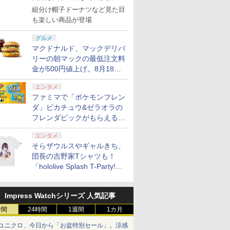
で発売
組分け帽子ドーナツなど見た目
も楽しい商品が登場
グルメ
マクドナルド、マックデリバ
リーの朝マックの最低注文料
金が500円値上げ。8月18日
より1,500円から受付
エンタメ
ファミマで「ポケモンフレン
ダ」ピカチュウ&ゼラオラの
フレンダピックがもらえるキ
ャンペーン開催！
エンタメ
そらザウルスやギャルきち、
団長の吉野家Tシャツも！
「hololive Splash T-Party!」
全Tシャツラインナップ公開
＆オンライン販売開始
Impress Watchシリーズ 人気記事
時間
24時間
1週間
1カ月
ユニクロ、今日から「お盆特別セール」。涼感