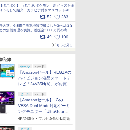
【ぽこポケ】「ぽこ あ ポケモン」新グッズを撮
り下ろしで紹介 カラビナ付きマスコットやス
クエアポーチが仲間入り
52
283
pic.x.com/XmVAgBxaW5
任天堂、令和8年熊本地震で被災したSwitch2な
どの無償修理を実施。義援金5,000万円の寄付
も発表 pic.x.com/BAYsMfUfUC
49
106
もっと見る
新記事
セール
ハード
【Amazonセール】REGZAの
ハイビジョン液晶スマートテ
レビ「24V35N(A)」がお買い
得！
セール
ハード
【Amazonセール】LGの
VESA Dual Mode対応ゲーミ
ングモニター「UltraGear
27G850A-B」がお買い得！
4K/240Hz・フルHD/480Hz対応
アニメ