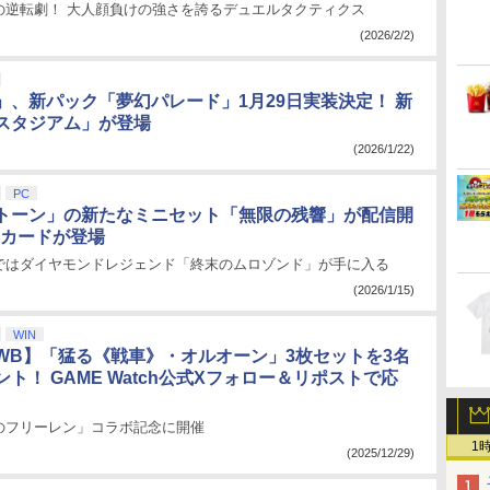
の逆転劇！ 大人顔負けの強さを誇るデュエルタクティクス
(2026/2/2)
」、新パック「夢幻パレード」1月29日実装決定！ 新
スタジアム」が登場
(2026/1/22)
PC
トーン」の新たなミニセット「無限の残響」が配信開
のカードが登場
ではダイヤモンドレジェンド「終末のムロゾンド」が手に入る
(2026/1/15)
WIN
WB】「猛る《戦車》・オルオーン」3枚セットを3名
ト！ GAME Watch公式Xフォロー＆リポストで応
のフリーレン」コラボ記念に開催
1
(2025/12/29)