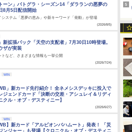
トーン」バトグラ・シーズン14「ダラランの悪夢の
日8月5日配信開始
イシステム「悪夢の恵み」や新キーワード「発動」が登場
(2026/8/5)
」新拡張パック「天空の支配者」7月30日10時登場。
ウザが実装
ントなど、さまざまな情報も一挙公開
(2026/7/24)
WIN
WB」新カード先行紹介！ 全ネメシスデッキに投入で
レジェンドカード「決断の交差・アシュレイ＆リディ
ニクル・オブ・デスティニー】
(2026/6/27)
WIN
WB】新カード「アルビオンバハムート」発表！ 「災
ジンジャー」も登場【クロニクル・オブ・デスティニ