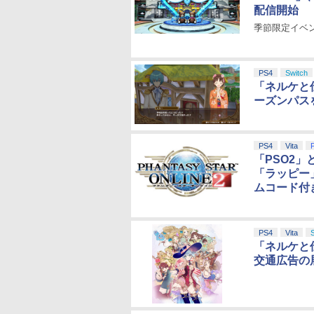
配信開始
季節限定イベン
PS4
Switch
「ネルケと
ーズンパス
PS4
Vita
「PSO2
「ラッピー
ムコード付
PS4
Vita
「ネルケと
交通広告の