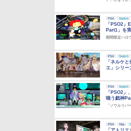
PS4
Switch
「PSO2」
Part1」を
期間限定ハロ
PS4
Switch
「ネルケと
エ」シリー
PS4
Switch
「PSO2」
嗤う戯神Pa
「ソウルリバ
PS4
Vita
「アトリエ