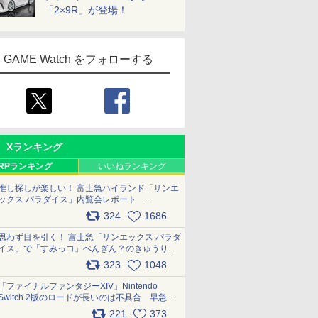
「2×9R」が登場！
GAME Watch をフォローする
Xランキング
RPランキング
いいねランキング
推し探しが楽しい！ 富士急ハイランド「サンエ
ックス パラダイス」内覧会レポート
pic.x.com/p718c0QB0k
324
1686
思わず目を引く！ 富士急「サンエックス パラダ
イス」で「すみっコ」ぺんぎん？のきゅうりド
ッグを食べてみた イラストそのままのメニュ
323
1048
ー化に挑戦。これが意外にもおいしい
pic.x.com/Kgl04hZaeg
「ファイナルファンタジーXIV」Nintendo
Switch 2版のロードが長いのは不具合 早急に
アップデートできるよう対応中
221
373