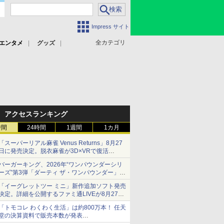
Impress サイト
全カテゴリ
エンタメ
グッズ
アクセスランキング
時間
24時間
1週間
1カ月
「スーパーリアル麻雀 Venus Returns」8月27
日に発売決定。脱衣麻雀が3D×VRで復活
発売から2週間は20%オフになるセールが実施
バーガーキング、2026年“ワンパウンダーシリ
ーズ”第3弾「ダーティ ザ・ワンパウンダー」を
8月7日発売
「イーグレットツー ミニ」新作追加ソフト発売
「特製ガーリックマヨソース」を使用した超大
決定。詳細を公開するファミ通LIVEが8月27日
型チーズバーガー
20時から配信
「トモコレ わくわく生活」は約800万本！ 任天
シリーズ累計100タイトルへ
堂の決算資料で販売本数が発表
「ぽこポケ」は127万本に