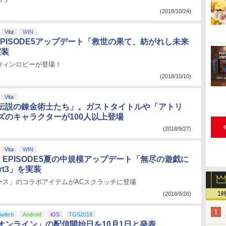
(2018/10/24)
Vita
WIN
EPISODE5アップデート「救世の果て、紡がれし未来
実装
ウィンロビーが登場！
(2018/10/10)
Vita
伝説の錬金術士たち」。ガストタイトルや「アトリ
ズのキャラクターが100人以上登場
(2018/9/27)
Vita
WIN
、EPISODE5夏の中規模アップデート「無尽の遊戯に
rt3」を実装
ース」のコラボアイテムがACスクラッチに登場
1
(2018/9/26)
Switch
Android
iOS
TGS2018
オンライン」の配信開始日を10月1日と発表