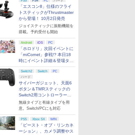
PS5
PS4
PC
ハード
「エスコン8」仕様のフライ
トスティックがThrustmaster
から登場！ 10月2日発売
ジョイスティックに振動機能を
搭載。予約受付も開始
Android
iOS
PC
「ホロドリ」次回イベントに
「miComet」参戦!? 本日18
時にイベント詳細＆登場タレ
ント公開
Switch2
Switch
PC
ハード
サイバーガジェット、天面6
ボタン＆TMRスティックの
Switch2用コントローラーを9
月下旬発売！
無線タイプと有線タイプを用
意。Switch/PCにも対応
PS5
Xbox SX
WIN
「ビースト・オブ・リンカネ
ーション」、カメラ調整やス