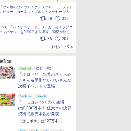
pic.x.com/s9S3nRCAGa
「ウマ娘のウマウマ！ケンタッキー！」フォト
レビュー カーネル・ゴルシのメッセージ入り
パッケージや描き下ろしトレカなどが登場
89
315
pic.x.com/PjnkR9vkXl
USJ、「バイオハザード」リッカーのポップコ
ーンバケツ」を9月9日より販売 頭部が開く仕
組み。味は恐怖を堪のう「味噌フレーバー」
65
207
pic.x.com/81MuXGahVM
もっと見る
新記事
Android
iOS
PC
「ホロドリ」水着のさくらみ
こさん＆星街すいせいさんが
次回イベントで登場！
Switch2
Switch
「トモコレ わくわく生活」
は約800万本！ 任天堂の決算
資料で販売本数が発表
「ぽこポケ」は127万本に