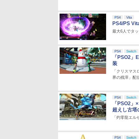
PS4
Vita
PS4/PS
最大6人でタ
PS4
Switch
「PSO2」
装
「クリスマス
界の残滓」配
PS4
Switch
「PSO2」
超えし古塔の
「灼零龍エル
PS4
Switch