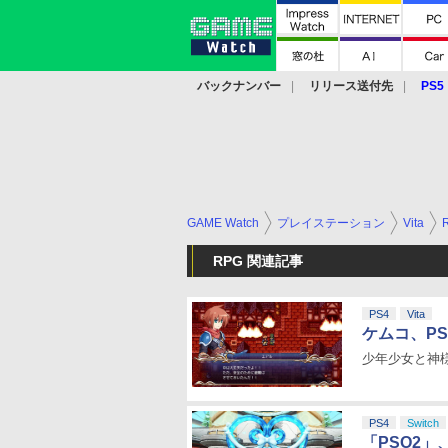
バックナンバー
リリース送付先
PS5
モバイル
eスポーツ
クラウド
PS
GAME Watch
プレイステーション
Vita
RPG 関連記事
PS4
Vita
ケムコ、PS
少年少女と神
PS4
Switch
「PSO2」、「