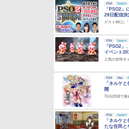
PS4
Switch
「PSO2」
29日配信決
ゲストMCに「
PS4
Switch
「PSO2」
イベント20
人気の女性キ
PS4
Vita
「ネルケと
開
TGS2018
PS4
Switch
「ネルケと
たな住民と