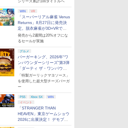
シリーズ累計100タイトルへ
WIN
VR
「スーパーリアル麻雀 Venus
Returns」8月27日に発売決
定。脱衣麻雀が3D×VRで復
活
発売から2週間は20%オフにな
るセールが実施
グルメ
バーガーキング、2026年“ワ
ンパウンダーシリーズ”第3弾
「ダーティ ザ・ワンパウン
ダー」を8月7日発売
「特製ガーリックマヨソース」
を使用した超大型チーズバーガ
ー
PS5
Xbox SX
WIN
イベント
「STRANGER THAN
HEAVEN」東京ゲームショウ
2026に出展決定！ デモプレ
イや体験型展示も