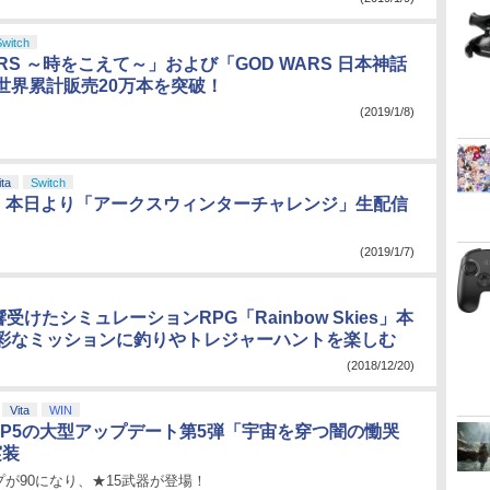
Switch
ARS ～時をこえて～」および「GOD WARS 日本神話
世界累計販売20万本を突破！
(2019/1/8)
ita
Switch
」、本日より「アークスウィンターチャレンジ」生配信
(2019/1/7)
響受けたシミュレーションRPG「Rainbow Skies」本
彩なミッションに釣りやトレジャーハントを楽しむ
(2018/12/20)
Vita
WIN
」EP5の大型アップデート第5弾「宇宙を穿つ闇の慟哭
実装
が90になり、★15武器が登場！