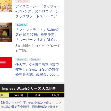
エンタメ
ディズニーシー「ダッフィー
&フレンズ」のハロウィーン
グッズやフードスーベニアが
8月25日より発売
Switch2
「マインクラフト」Switch2
版が10月27日に発売決定。
「スーパーマリオ」DLCも
Switch版からのアップグレード
も可能に
Switch2
Switch
任天堂、令和8年熊本地震で
被災したSwitch2などの無償
修理を実施。義援金5,000万
円の寄付も発表
Impress Watchシリーズ 人気記事
時間
24時間
1週間
1カ月
【家電レビュー】手ごわい雑草との戦い、コメ
リの草刈機で完全勝利 掃除機感覚で使えた