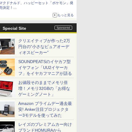
マクドナルド、ハッピーセット「ポケモン」発
売決定！
ポケモン30周年記念で30匹が大集合
もっと見る
Special Site
クリエイティブが作った2万
円台の“小さなピュアオーデ
ィオスピーカー”
SOUNDPEATSのイヤカフ型
イヤフォン「UU2イヤーカ
フ」をイヤカフマニアが語る
お値段そのままでメモリ倍
増！メモリ32GBの「お得な
ゲーミングノート」
Amazon プライムデー過去最
安! Anker注目プロジェクタ
ー3モデルを使ってみた
レイズのプレミアムカー向け
ブランドHOMURAから