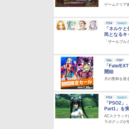
ゲームクリア
PS4
Switch
「ネルケと
民となるキ
「ザールブル
Vita
PSP
「Fate/E
開始
月の聖杯を巡る物
PS4
Switch
「PSO2」、
Part1」を
ACスクラッ
ラボグッズが