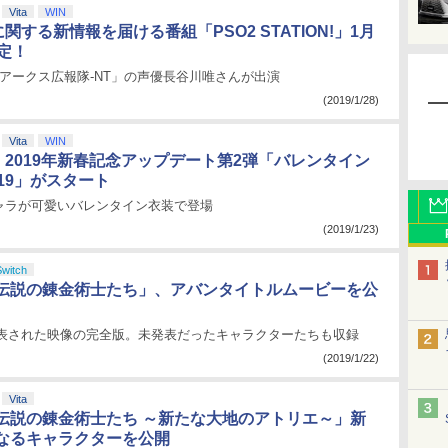
Vita
WIN
に関する新情報を届ける番組「PSO2 STATION!」1月
定！
アークス広報隊-NT」の声優長谷川唯さんが出演
(2019/1/28)
Vita
WIN
、2019年新春記念アップデート第2弾「バレンタイン
19」がスタート
ャラが可愛いバレンタイン衣装で登場
(2019/1/23)
Switch
伝説の錬金術士たち」、アバンタイトルムービーを公
で発表された映像の完全版。未発表だったキャラクターたちも収録
(2019/1/22)
Vita
伝説の錬金術士たち ～新たな大地のアトリエ～」新
なるキャラクターを公開