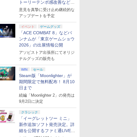
トーリーテンポ感改善などの
アプデを1週間以内に実施
意見を真摯に受け止め継続的な
アップデートを予定
イベント
ゲームグッズ
「ACE COMBAT 8」などバ
ンナムが「東京ゲームショウ
2026」の出展情報公開
アソビストア出張所にてオリジ
ナルグッズの販売も
WIN
セール
Steam版「Moonlighter」が
期間限定で無料配布！ 8月10
日まで
続編「Moonlighter 2」の発売は
9月2日に決定
クラシック
「イーグレットツー ミニ」
新作追加ソフト発売決定。詳
細を公開するファミ通LIVEが
8月27日20時から配信