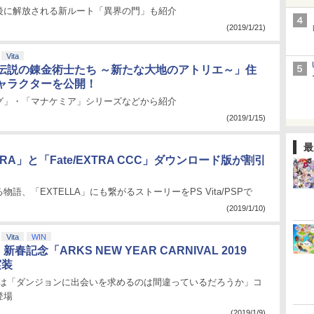
後に解放される新ルート「異界の門」も紹介
(2019/1/21)
Vita
伝説の錬金術士たち ～新たな大地のアトリエ～」住
ャラクターを公開！
グ」・「マナケミア」シリーズなどから紹介
(2019/1/15)
最
XTRA」と「Fate/EXTRA CCC」ダウンロード版が割引
語、「EXTELLA」にも繋がるストーリーをPS Vita/PSPで
(2019/1/10)
Vita
WIN
新春記念「ARKS NEW YEAR CARNIVAL 2019
実装
チは「ダンジョンに出会いを求めるのは間違っているだろうか」コ
登場
(2019/1/9)