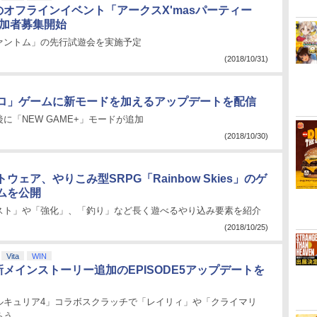
のオフラインイベント「アークスX'masパーティー
参加者募集開始
ァントム」の先行試遊会を実施予定
(2018/10/31)
ロ」ゲームに新モードを加えるアップデートを配信
に「NEW GAME+」モードが追加
(2018/10/30)
ウェア、やりこみ型SRPG「Rainbow Skies」のゲ
ムを公開
スト」や「強化」、「釣り」など長く遊べるやり込み要素を紹介
(2018/10/25)
Vita
WIN
新メインストーリー追加のEPISODE5アップデートを
ルキュリア4」コラボスクラッチで「レイリィ」や「クライマリ
ろう