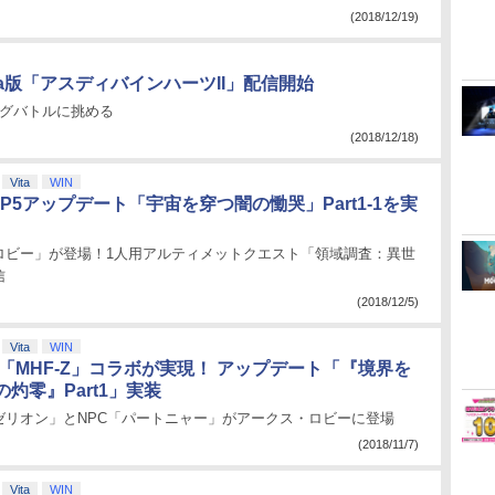
(2018/12/19)
 Vita版「アスディバインハーツII」配信開始
ッグバトルに挑める
(2018/12/18)
Vita
WIN
EP5アップデート「宇宙を穿つ闇の慟哭」Part1-1を実
ロビー」が登場！1人用アルティメットクエスト「領域調査：異世
信
(2018/12/5)
Vita
WIN
×「MHF-Z」コラボが実現！ アップデート「『境界を
灼零』Part1」実装
ゼリオン」とNPC「パートニャー」がアークス・ロビーに登場
(2018/11/7)
Vita
WIN