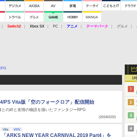
Switch2
Xbox SX
PC
アニメ
テーマパーク
グルメ
 Vita
3DS
アーケード
VR
RPG
1
4/PS Vita版「空のフォークロア」配信開始
様との絆と友情の物語を描いたファンタジーRPG
(2019/2/22)
Vita
WIN
ARKS NEW YEAR CARNIVAL 2019 Part4」を