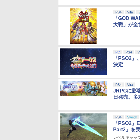
PS4
Vita
「GOD W
大戦」が全
PC
PS4
V
「PSO2
決定
PS4
Vita
JRPGに影
日発売。多
PS4
Switch
「PSO2
Part2」を
レベルキャップ