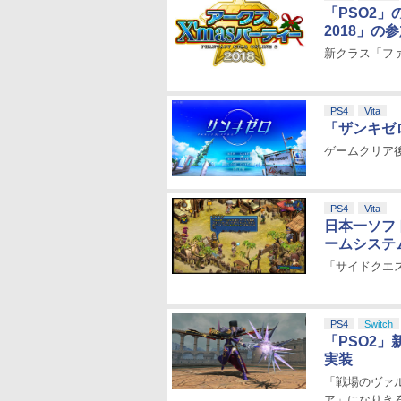
「PSO2」
2018」の
新クラス「フ
PS4
Vita
「ザンキゼ
ゲームクリア後
PS4
Vita
日本一ソフト
ームシステ
「サイドクエ
PS4
Switch
「PSO2」
実装
「戦場のヴァ
ア」になりき