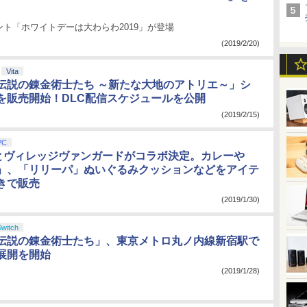
ト「ホワイトデーは大わらわ2019」が登場
(2019/2/20)
Vita
伝説の錬金術士たち ～新たな大地のアトリエ～」シ
を販売開始！DLC配信スケジュールを公開
(2019/2/15)
PC
」とヴィレッジヴァンガードがコラボ決定。カレーや
」、「リリーパ」ぬいぐるみクッションなどをアイテ
きで販売
(2019/1/30)
Switch
伝説の錬金術士たち」、東京メトロ丸ノ内線新宿駅で
展開を開始
(2019/1/28)