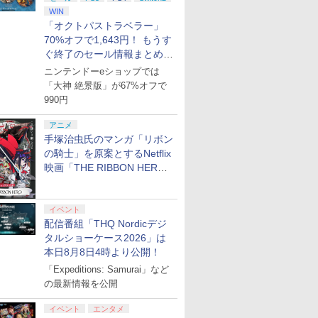
WIN
「オクトパストラベラー」
70%オフで1,643円！ もうす
ぐ終了のセール情報まとめ
【8月8日更新】
ニンテンドーeショップでは
「大神 絶景版」が67%オフで
990円
アニメ
手塚治虫氏のマンガ「リボン
の騎士」を原案とするNetflix
映画「THE RIBBON HERO
リボンヒーロー」本日配信開
始
イベント
配信番組「THQ Nordicデジ
タルショーケース2026」は
本日8月8日4時より公開！
「Expeditions: Samurai」など
の最新情報を公開
イベント
エンタメ