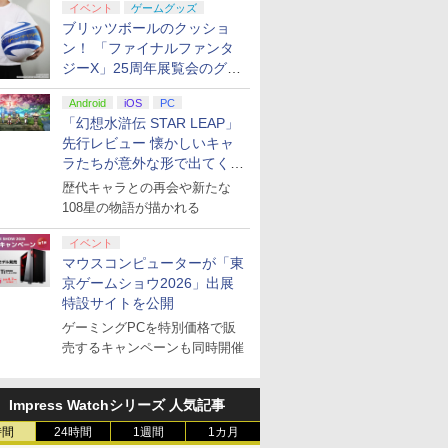
イベント
ゲームグッズ
ブリッツボールのクッショ
ン！ 「ファイナルファンタ
ジーX」25周年展覧会のグッ
ズ情報が公開
Android
iOS
PC
「幻想水滸伝 STAR LEAP」
先行レビュー 懐かしいキャ
ラたちが意外な形で出てくる
シリーズ完全新作！
歴代キャラとの再会や新たな
108星の物語が描かれる
イベント
マウスコンピューターが「東
京ゲームショウ2026」出展
特設サイトを公開
ゲーミングPCを特別価格で販
売するキャンペーンも同時開催
Impress Watchシリーズ 人気記事
時間
24時間
1週間
1カ月