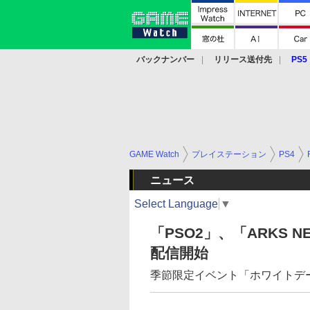
バックナンバー
リリース送付先
PS5
モバイル
eスポーツ
クラウド
PS
GAME Watch
プレイステーション
PS4
ニュース
Select Language
▼
「PSO2」、「ARKS NEW
配信開始
季節限定イベント「ホワイトデー