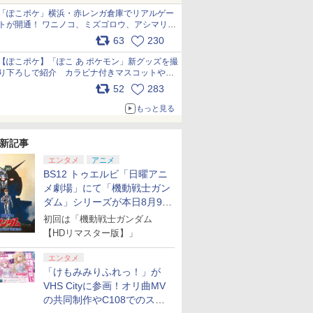
「ぽこポケ」横浜・赤レンガ倉庫でリアルゲー
トが開通！ ワニノコ、ミズゴロウ、アシマリ登
場シーンをレポート pic.x.com/LDgEByVl6D
63
230
【ぽこポケ】「ぽこ あ ポケモン」新グッズを撮
り下ろしで紹介 カラビナ付きマスコットやス
クエアポーチが仲間入り
52
283
pic.x.com/XmVAgBxaW5
もっと見る
新記事
エンタメ
アニメ
BS12 トゥエルビ「日曜アニ
メ劇場」にて「機動戦士ガン
ダム」シリーズが本日8月9日
から8週連続で放送
初回は「機動戦士ガンダム
【HDリマスター版】」
エンタメ
「けもみみりふれっ！」が
VHS Cityに参画！オリ曲MV
の共同制作やC108でのスペ