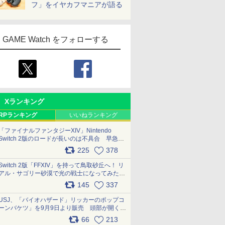
フ」をイヤカフマニアが語る
GAME Watch をフォローする
Xランキング
RPランキング
いいねランキング
「ファイナルファンタジーXIV」Nintendo
Switch 2版のロードが長いのは不具合 早急に
アップデートできるよう対応中
225
378
pic.x.com/s9S3nRCAGa
Switch 2版「FFXIV」を持って鳥取砂丘へ！ リ
アル・サゴリー砂漠で光の戦士になってみた
pic.x.com/qyOfL2uv1n
145
337
USJ、「バイオハザード」リッカーのポップコ
ーンバケツ」を9月9日より販売 頭部が開く仕
組み。味は恐怖を堪のう「味噌フレーバー」
66
213
pic.x.com/81MuXGahVM