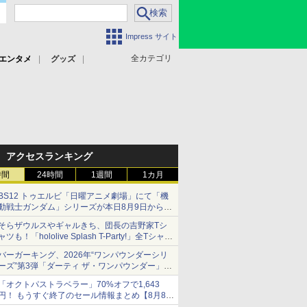
Impress サイト
全カテゴリ
エンタメ
グッズ
アクセスランキング
時間
24時間
1週間
1カ月
BS12 トゥエルビ「日曜アニメ劇場」にて「機
動戦士ガンダム」シリーズが本日8月9日から8
週連続で放送
そらザウルスやギャルきち、団長の吉野家Tシ
初回は「機動戦士ガンダム【HDリマスター
ャツも！「hololive Splash T-Party!」全Tシャツ
版】」
ラインナップ公開＆オンライン販売開始
バーガーキング、2026年“ワンパウンダーシリ
ーズ”第3弾「ダーティ ザ・ワンパウンダー」を
8月7日発売
「オクトパストラベラー」70%オフで1,643
「特製ガーリックマヨソース」を使用した超大
円！ もうすぐ終了のセール情報まとめ【8月8日
型チーズバーガー
更新】