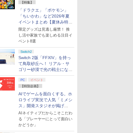
【特集】
「ドラクエ」「ポケモン」
「ちいかわ」など2026年夏
イベントまとめ【夏休み特
集】
限定グッズは見逃し厳禁！ 推
し活や家族でも楽しめる注目イ
ベント8選
Switch2
Switch 2版「FFXIV」を持っ
て鳥取砂丘へ！ リアル・サ
ゴリー砂漠で光の戦士になっ
てみた
PC
イベント
【特別企画】
AIでゲームを面白くする。ホ
ロライブ実況で人気「ミメシ
ス」開発スタジオが掲げ
る“AI活用の信念”とは？【講
AIネイティブだからこそこだわ
演レポート】
る「プレーヤーにとって面白い
かどうか」