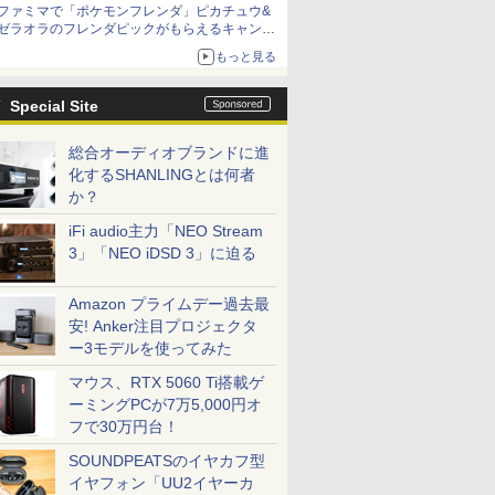
ファミマで「ポケモンフレンダ」ピカチュウ&
ニンテンドーeショップでは「大神 絶景版」が
ゼラオラのフレンダピックがもらえるキャンペ
67%オフで990円
ーン開催！
もっと見る
Special Site
総合オーディオブランドに進
化するSHANLINGとは何者
か？
iFi audio主力「NEO Stream
3」「NEO iDSD 3」に迫る
Amazon プライムデー過去最
安! Anker注目プロジェクタ
ー3モデルを使ってみた
マウス、RTX 5060 Ti搭載ゲ
ーミングPCが7万5,000円オ
フで30万円台！
SOUNDPEATSのイヤカフ型
イヤフォン「UU2イヤーカ