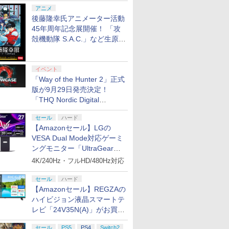
シャルコラボ広告を掲出
アニメ
後藤隆幸氏アニメーター活動
45年周年記念展開催！ 「攻
殻機動隊 S.A.C.」など生原
画、総作画監督修正が展示
イベント
「Way of the Hunter 2」正式
版が9月29日発売決定！
「THQ Nordic Digital
Showcase 2026」まとめ
セール
ハード
【Amazonセール】LGの
VESA Dual Mode対応ゲーミ
ングモニター「UltraGear
27G850A-B」がお買い得！
4K/240Hz・フルHD/480Hz対応
セール
ハード
【Amazonセール】REGZAの
ハイビジョン液晶スマートテ
レビ「24V35N(A)」がお買い
得！
セール
PS5
PS4
Switch2