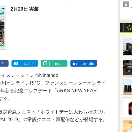
2月20日 実装
ェア
はてブ
note
LinkedIn
テーション 4/Nintendo
ation Vita用オンラインRPG「ファンタシースターオンライ
9年新春記念アップデート「ARKS NEW YEAR
配信する。
定緊急クエスト「ホワイトデーは大わらわ2019」
RNIVAL 2019」の常設クエスト再配信などが登場する。