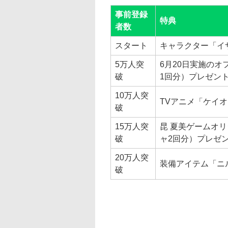
事前登録
特典
者数
スタート
キャラクター「イ
5万人突
6月20日実施の
破
1回分）プレゼン
10万人突
TVアニメ「ケイ
破
15万人突
昆 夏美ゲームオ
破
ャ2回分）プレゼ
20万人突
装備アイテム「ニ
破