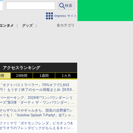
Impress サイト
全カテゴリ
エンタメ
グッズ
アクセスランキング
時間
24時間
1週間
1カ月
「オクトパストラベラー」70%オフで1,643
円！ もうすぐ終了のセール情報まとめ【8月8日
更新】
バーガーキング、2026年“ワンパウンダーシリ
ニンテンドーeショップでは「大神 絶景版」が
ーズ”第3弾「ダーティ ザ・ワンパウンダー」を
67%オフで990円
8月7日発売
そらザウルスやギャルきち、団長の吉野家Tシ
「特製ガーリックマヨソース」を使用した超大
ャツも！「hololive Splash T-Party!」全Tシャツ
型チーズバーガー
ラインナップ公開＆オンライン販売開始
ファミマで「ポケモンフレンダ」ピカチュウ&
ゼラオラのフレンダピックがもらえるキャンペ
ーン開催！