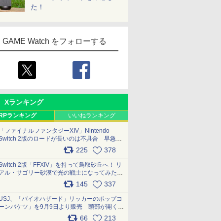
た！
GAME Watch をフォローする
Xランキング
RPランキング
いいねランキング
「ファイナルファンタジーXIV」Nintendo
Switch 2版のロードが長いのは不具合 早急に
アップデートできるよう対応中
225
378
pic.x.com/s9S3nRCAGa
Switch 2版「FFXIV」を持って鳥取砂丘へ！ リ
アル・サゴリー砂漠で光の戦士になってみた
pic.x.com/qyOfL2uv1n
145
337
USJ、「バイオハザード」リッカーのポップコ
ーンバケツ」を9月9日より販売 頭部が開く仕
組み。味は恐怖を堪のう「味噌フレーバー」
66
213