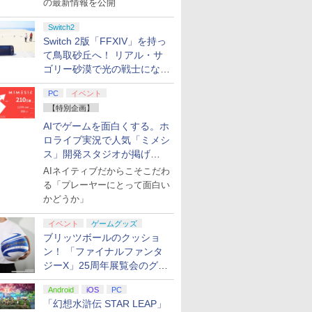
の最新情報を公開
Switch2
Switch 2版「FFXIV」を持っ
て鳥取砂丘へ！ リアル・サ
ゴリー砂漠で光の戦士になっ
てみた
PC
イベント
【特別企画】
AIでゲームを面白くする。ホ
ロライブ実況で人気「ミメシ
ス」開発スタジオが掲げ
る“AI活用の信念”とは？【講
AIネイティブだからこそこだわ
演レポート】
る「プレーヤーにとって面白い
かどうか」
イベント
ゲームグッズ
ブリッツボールのクッショ
ン！ 「ファイナルファンタ
ジーX」25周年展覧会のグッ
ズ情報が公開
Android
iOS
PC
「幻想水滸伝 STAR LEAP」