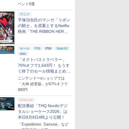
ベント8選
アニメ
手塚治虫氏のマンガ「リボン
の騎士」を原案とするNetflix
映画「THE RIBBON HERO
リボンヒーロー」本日配信開
始
セール
PS5
PS4
Switch2
WIN
「オクトパストラベラー」
70%オフで1,643円！ もうす
ぐ終了のセール情報まとめ
【8月8日更新】
ニンテンドーeショップでは
「大神 絶景版」が67%オフで
990円
イベント
配信番組「THQ Nordicデジ
タルショーケース2026」は
本日8月8日4時より公開！
「Expeditions: Samurai」など