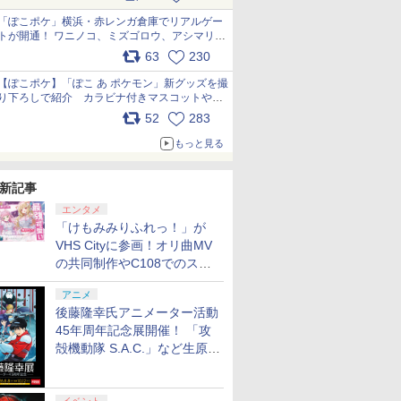
pic.x.com/81MuXGahVM
「ぽこポケ」横浜・赤レンガ倉庫でリアルゲー
トが開通！ ワニノコ、ミズゴロウ、アシマリ登
場シーンをレポート pic.x.com/LDgEByVl6D
63
230
【ぽこポケ】「ぽこ あ ポケモン」新グッズを撮
り下ろしで紹介 カラビナ付きマスコットやス
クエアポーチが仲間入り
52
283
pic.x.com/XmVAgBxaW5
もっと見る
新記事
エンタメ
「けもみみりふれっ！」が
VHS Cityに参画！オリ曲MV
の共同制作やC108でのスペ
シャルコラボ広告を掲出
アニメ
後藤隆幸氏アニメーター活動
45年周年記念展開催！ 「攻
殻機動隊 S.A.C.」など生原
画、総作画監督修正が展示