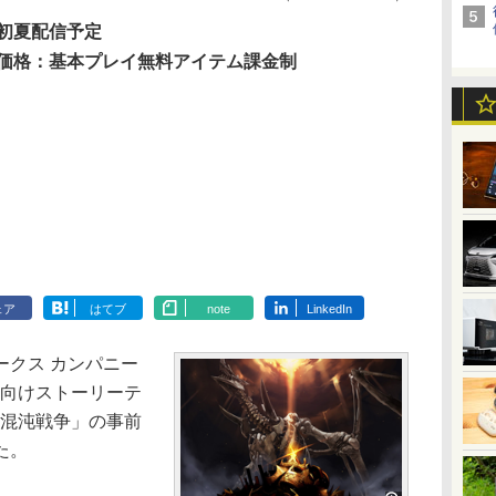
初夏配信予定
価格：基本プレイ無料アイテム課金制
ェア
はてブ
note
LinkedIn
クス カンパニー
id向けストーリーテ
 混沌戦争」の事前
た。