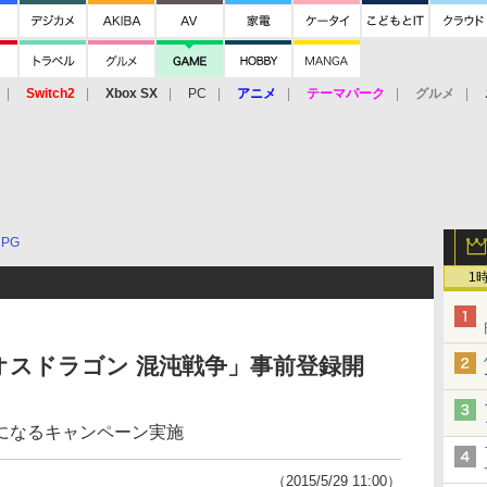
Switch2
Xbox SX
PC
アニメ
テーマパーク
グルメ
 Vita
3DS
アーケード
VR
RPG
1
スドラゴン 混沌戦争」事前登録開
になるキャンペーン実施
（2015/5/29 11:00）