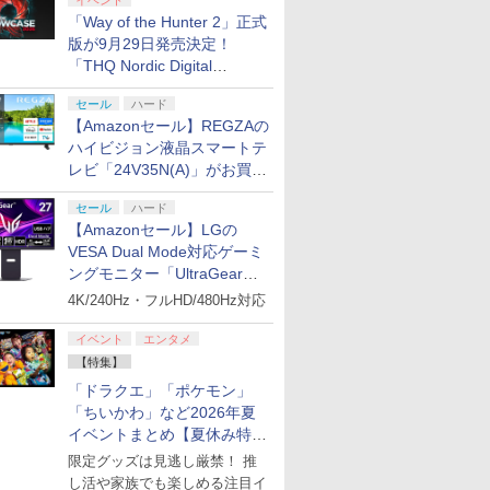
イベント
「Way of the Hunter 2」正式
版が9月29日発売決定！
「THQ Nordic Digital
Showcase 2026」まとめ
セール
ハード
【Amazonセール】REGZAの
ハイビジョン液晶スマートテ
レビ「24V35N(A)」がお買い
得！
セール
ハード
【Amazonセール】LGの
VESA Dual Mode対応ゲーミ
ングモニター「UltraGear
27G850A-B」がお買い得！
4K/240Hz・フルHD/480Hz対応
イベント
エンタメ
【特集】
「ドラクエ」「ポケモン」
「ちいかわ」など2026年夏
イベントまとめ【夏休み特
集】
限定グッズは見逃し厳禁！ 推
し活や家族でも楽しめる注目イ