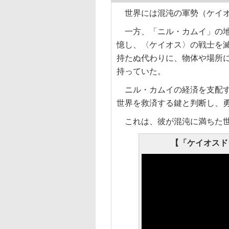
世界には混沌の軍勢（ケイオ
一方、「ニル・カムイ」の地
憶し、〈ケイオス〉の戦士を
持たぬ代わりに、物体や場所
持っていた。
ニル・カムイの経済を支配す
世界を救済する鍵と判断し、
これは、彼が混沌に満ちた世
【「ケイオスド