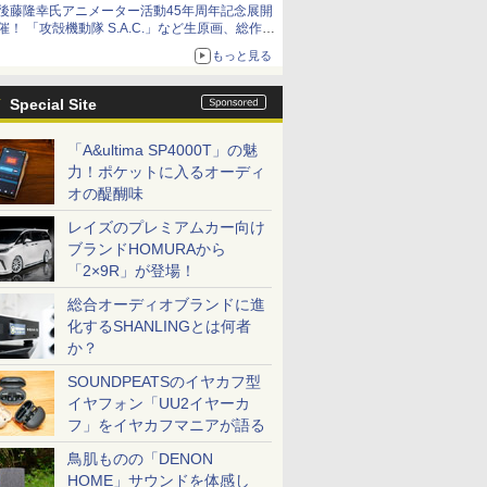
後藤隆幸氏アニメーター活動45年周年記念展開
催！ 「攻殻機動隊 S.A.C.」など生原画、総作画
監督修正が展示
もっと見る
Special Site
「A&ultima SP4000T」の魅
力！ポケットに入るオーディ
オの醍醐味
レイズのプレミアムカー向け
ブランドHOMURAから
「2×9R」が登場！
総合オーディオブランドに進
化するSHANLINGとは何者
か？
SOUNDPEATSのイヤカフ型
イヤフォン「UU2イヤーカ
フ」をイヤカフマニアが語る
鳥肌ものの「DENON
HOME」サウンドを体感し