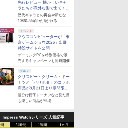
先行レビュー 懐かしいキャ
ラたちが意外な形で出てくる
シリーズ完全新作！
歴代キャラとの再会や新たな
108星の物語が描かれる
イベント
マウスコンピューターが「東
京ゲームショウ2026」出展
特設サイトを公開
ゲーミングPCを特別価格で販
売するキャンペーンも同時開催
グルメ
クリスピー・クリーム・ドー
ナツと「ハリポタ」のコラボ
商品が8月21日より期間限定
で発売
組分け帽子ドーナツなど見た目
も楽しい商品が登場
Impress Watchシリーズ 人気記事
時間
24時間
1週間
1カ月