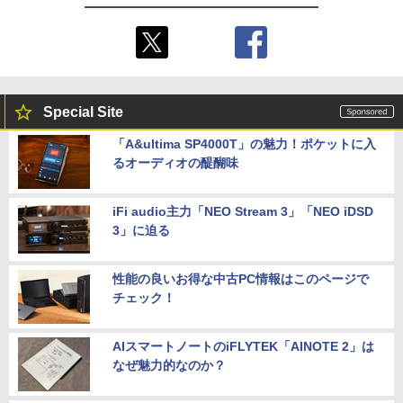
￥980
￥6,510
【セット商品】Minecraft ぷっくりっ
5
たいシール ウーパールーパー + Minecr
aft ぷっくりったいシール 集合
Special Site
￥1,210
「A&ultima SP4000T」の魅力！ポケットに入
るオーディオの醍醐味
iFi audio主力「NEO Stream 3」「NEO iDSD
3」に迫る
性能の良いお得な中古PC情報はこのページで
チェック！
AIスマートノートのiFLYTEK「AINOTE 2」は
なぜ魅力的なのか？