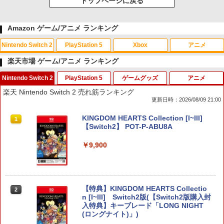
トップページに戻る
Amazon ゲーム/アニメ ランキング
Nintendo Switch 2
PlayStation 5
Xbox
アニメ
楽天市場 ゲーム/アニメ ランキング
Nintendo Switch 2
PlayStation 5
ゲームグッズ
アニメ
スプラトゥーン レイダース|オンライン
PlayStation 5 デジタル・エディション
【純正品】Xbox ワイヤレス コントロー
劇場版「鬼滅の刃」無限城編 第一章 猗
1
1
1
1
楽天 Nintendo Switch 2 売れ筋ランキング
コード版
日本語専用 Console Language: Japan
ラー + USB-C® ケーブル
窩座再来 通常版 [Blu-ray]
更新日時：2026/08/09 21:00
ese only (CFI-2200B01)
￥5,832
￥8,300
￥3,982
KINGDOM HEARTS Collection [I~III]
1
￥55,000
【Switch2】 POT-P-ABU8A
￥9,900
【純正品】Xbox ワイヤレス コントロー
2
スプラトゥーン レイダース -Switch2
劇場版「鬼滅の刃」無限城編 第一章 猗
Beast of Reincarnation -PS5 【特典】
ラー (ロボット ホワイト)
2
2
2
窩座再来 通常版 [DVD]
プロダクトコード 封入
￥6,447
￥7,681
￥3,523
￥7,286
【特典】KINGDOM HEARTS Collectio
2
n [I~III] Switch2版(【Switch2版購入封
入特典】キーブレード「LONG NIGHT
【純正品】Xbox ワイヤレス コントロー
3
(ロングナイト)」)
ラー (カーボンブラック)