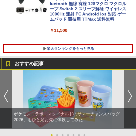
luetooth 無線 有線 128マクロ マクロル
ープ Switch 2 スリープ解除 ワイヤレス
1000Hz 連射 PC Android ios 対応 ゲー
ムパッド 競技用 TTMax 送料無料
￥11,500
楽天ランキングをもっと見る
おすすめ記事
【当店独自で＋P10倍★要エントリー】
レトロミニゲームキーホルダー 単品販売
【特典】野生の島のロズ スペシャル・プ
1
1
1
【中古】[PS5] 仁王3 通常版 コーエーテ
※色指定可 カラー全6種 (赤・青・黄・
ライス【Blu-ray】(パウ・パトロールお
クモゲームス(20260206)
緑・黒・白) レトロゲーム 雑貨 [ 新品 ]
風呂ポスター(A4サイズ)) [ クリス・サン
ダース ]
￥5,050
￥480
￥1,336
ポケモンコラボ「マクドナルドのサマーチャンスバッグ
METAL GEAR SOLID : MASTER COLL
指サック スマホゲーム 音げー 手汗対策
2026」をひと足お先に体験してみた！
2
2
ECTION Vol.2 【PS5】 VH012-J1
ゆびさっく 超高感度 指カバー 操作性ア
【中古】インサイド・ヘッド MovieNEX
2
ップ タッチ感 通気性/伸縮性/快適性/耐摩
BD+DVDセット 【ブルーレイ】／エイミ
耗性/洗濯可能 ゲーム体験 スマホ/タブレ
ー・ポーラーブルーレイ／海外アニメ・
●
●
●
●
●
●
●
￥5,610