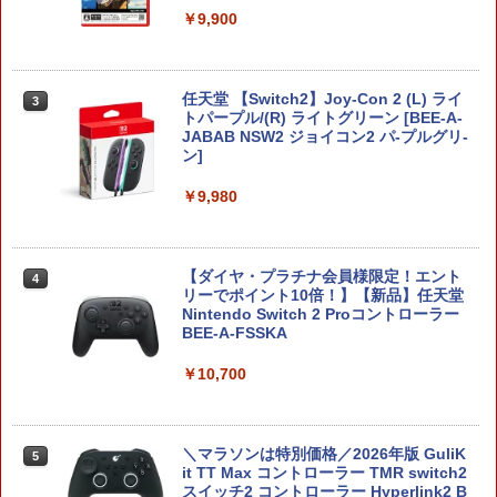
Nintendo Switch 2(日本語・国内専用)
【Amazon.co.jp限定】劇場版モノノ怪
【純正品】ディスクドライブ(CFI-ZDD1
3
3
3
￥9,900
第三章 蛇神 (Amazon.co.jp限定オリジ
J) PlayStation 5
￥8,020
ナル三方背収納ケース付きコレクション)
￥55,491
(オリジナル特典:オリジナル巾着＋メー
￥11,849
カー特典:【坤と離】二振りの剣、十翼よ
り来たる！スタジオ描き下ろしイラスト
任天堂 【Switch2】Joy-Con 2 (L) ライ
3
【純正品】Xbox 充電式バッテリー + US
4
ボード付) [Blu-ray]
トパープル/(R) ライトグリーン [BEE-A-
B-C ケーブル
JABAB NSW2 ジョイコン2 パ-プルグリ-
【純正品】DualSense ワイヤレスコン
ニンテンドープリペイド番号 9000円|オ
4
4
ン]
￥10,780
トローラー ミッドナイト ブラック(CFI-
ンラインコード版
￥2,618
ZCT2J01)
￥9,980
￥9,000
￥10,737
劇場版「鬼滅の刃」無限城編 第一章 猗
4
窩座再来 完全生産限定版 [Blu-ray]
【国内正規品】Thrustmaster スラスト
5
【ダイヤ・プラチナ会員様限定！エント
4
マスター TH8S シフター - PC、PS4、P
ニンテンドープリペイド番号 5000円|オ
5
リーでポイント10倍！】【新品】任天堂
￥8,698
【純正品】DualSense ワイヤレスコン
S5、PS5 Pro、Xbox One、Xbox Serie
ンラインコード版
5
Nintendo Switch 2 Proコントローラー
トローラー(CFI-ZCT2J)
s X|S 対応の高精度 H パターン シフター
BEE-A-FSSKA
￥5,000
￥10,737
￥14,141
￥10,700
『映画 ラブライブ！蓮ノ空女学院スクー
5
ルアイドルクラブ Bloom Garden Part
y』Blu-ray（特装限定版）
＼マラソンは特別価格／2026年版 GuliK
5
it TT Max コントローラー TMR switch2
￥8,589
スイッチ2 コントローラー Hyperlink2 B