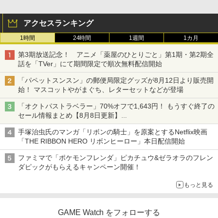
ット 全機種対応 反応早い 指スリーブ 超
定番スタジオ
薄銀繊維・4個セット
アクセスランキング
￥1,771
￥528
1時間
24時間
1週間
1カ月
GRANBLUE FANTASY: Relink - Endles
3
s Ragnarok PS5版
第3期放送記念！ アニメ「薬屋のひとりごと」第1期・第2期全
劇場版 名探偵コナン ベイカー街(ストリ
3
話を「TVer」にて期間限定で順次無料配信開始
【中古】リディー&スールのアトリエ ~
ート)の亡霊/アニメーション[Blu-ray]
￥5,890
3
不思議な絵画の錬金術士~ (初回封入特典
【返品種別A】
「パペットスンスン」の郵便局限定グッズが8月12日より販売開
(マリー&エリーなりきりコスチュームDL
始！ マスコットやがまぐち、レターセットなどが登場
C) 同梱)
￥2,838
「オクトパストラベラー」70%オフで1,643円！ もうすぐ終了の
コナミデジタルエンタテインメント 【J
￥770
4
セール情報まとめ【8月8日更新】
oshinオリジナル特典付】【PS5】SILE
ニンテンドーeショップでは「大神 絶景版」が67%オフで990円
NT HILL: Townfall [ELJM-30996 PS5
【中古】 うる星やつら2 ビューティフ
4
手塚治虫氏のマンガ「リボンの騎士」を原案とするNetflix映画
サイレントヒル タウンフォ-ル]
ル・ドリーマー デジタルリマスター版 B
「THE RIBBON HERO リボンヒーロー」本日配信開始
送料無料【液晶 ミニ ゲーム機 キー
lu-ray / 東宝 [Blu-ray]【ネコポス発送】
4
￥6,350
ホルダー ROCKET 6cm】おもしろ雑
ファミマで「ポケモンフレンダ」ピカチュウ&ゼラオラのフレン
貨 ゲームウォッチ 景品 粗品 携
￥3,870
ダピックがもらえるキャンペーン開催！
帯 GAME 暇つぶし ミニゲーム 携
帯 ポータブル ボケ防止 ボタン電
もっと見る
池 携帯ゲーム 平成レトロ レトロ
スクウェア・エニックス ファイナルファ
5
テトリス ブロックくずし シューティ
ンタジー レゾナンス【PS5】 ELJM3096
パプリカ【Blu-ray】 [ 筒井康隆 ]
5
ング ゲーム
4 [ELJM30964]
GAME Watch をフォローする
￥3,954