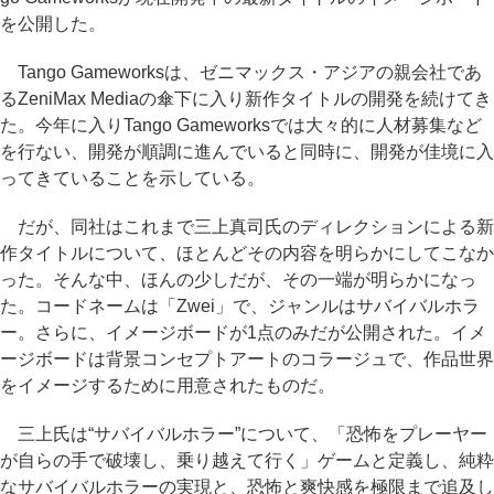
を公開した。
Tango Gameworksは、ゼニマックス・アジアの親会社であ
るZeniMax Mediaの傘下に入り新作タイトルの開発を続けてき
た。今年に入りTango Gameworksでは大々的に人材募集など
を行ない、開発が順調に進んでいると同時に、開発が佳境に入
ってきていることを示している。
だが、同社はこれまで三上真司氏のディレクションによる新
作タイトルについて、ほとんどその内容を明らかにしてこなか
った。そんな中、ほんの少しだが、その一端が明らかになっ
た。コードネームは「Zwei」で、ジャンルはサバイバルホラ
ー。さらに、イメージボードが1点のみだが公開された。イメ
ージボードは背景コンセプトアートのコラージュで、作品世界
をイメージするために用意されたものだ。
三上氏は“サバイバルホラー”について、「恐怖をプレーヤー
が自らの手で破壊し、乗り越えて行く」ゲームと定義し、純粋
なサバイバルホラーの実現と、恐怖と爽快感を極限まで追及し