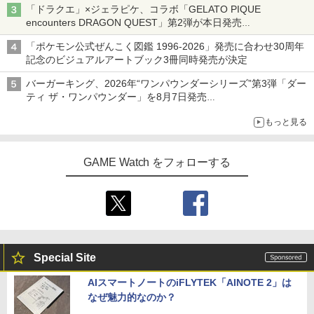
「ドラクエ」×ジェラピケ、コラボ「GELATO PIQUE
encounters DRAGON QUEST」第2弾が本日発売
アイスカップに入ったスライムやわたぼう、ベビーサタンなどが
「ポケモン公式ぜんこく図鑑 1996-2026」発売に合わせ30周年
オリジナルアートで登場
記念のビジュアルアートブック3冊同時発売が決定
バーガーキング、2026年“ワンパウンダーシリーズ”第3弾「ダー
ティ ザ・ワンパウンダー」を8月7日発売
「特製ガーリックマヨソース」を使用した超大型チーズバーガー
もっと見る
GAME Watch をフォローする
Special Site
AIスマートノートのiFLYTEK「AINOTE 2」は
なぜ魅力的なのか？