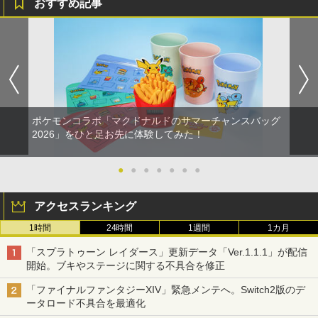
おすすめ記事
ポケモンコラボ「マクドナルドのサマーチャンスバッグ
2026」をひと足お先に体験してみた！
●
●
●
●
●
●
●
アクセスランキング
1時間
24時間
1週間
1カ月
「スプラトゥーン レイダース」更新データ「Ver.1.1.1」が配信
開始。ブキやステージに関する不具合を修正
「ファイナルファンタジーXIV」緊急メンテへ。Switch2版のデ
ータロード不具合を最適化