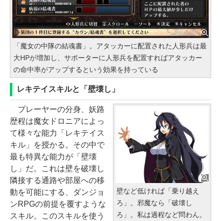
「魔女の中隊の結魂書」。アタッカーに配置された人形兵は最
大HPが増加し、サポーターに人形兵を配置すればアタッカー
の命中率がアップするという効果を持っている
レキテイスキルと「壁壊し」
プレーヤーの分身、妖路
歴程は魔女ドロニアによっ
て様々な能力「レキテイス
キル」を授かる。その中で
最も特異な能力が「壁壊
し」だ。これは壁を破壊し
隣接する通路や部屋への移
壁など低ければ「乗り越え
動を可能にする、ダンジョ
ろ」。邪魔なら「破壊し
ンRPGの前提を覆すような
ろ」。私は過程など問わん。
スキル。このスキルを使う