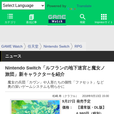
Powered by
Translate
カテゴリ
過去記事
検索
Impressサイト
GAME Watch
任天堂
Nintendo Switch
RPG
ニュース
Nintendo Switch「ルフランの地下迷宮と魔女ノ
旅団」新キャラクターを紹介
魔女の兵団「カヴン」や人形たちの個性「ファセット」など
奥の深いゲームシステムも明らかに
松嶋 寿（クラフル）
2018年9月13日 15:00
9月27日 発売予定
価格：
【通常版・DL版】
6,980円（税別）