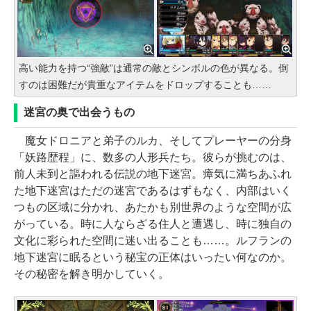
高い能力を持つ“強敵”は通常の敵とシンボルの色が異なる。倒
すのは困難だが貴重なアイテムをドロップすることも……
迷宮の奥で出会うもの
魔女ドロニアと弟子のルカ、そしてプレーヤーの分身
「妖路歴程」に、数多の人形兵たち。彼らが挑むのは、
前人未到と謳われる伝説の地下迷宮。瘴気に満ちあふれ
た地下迷宮はただの迷宮であるはずもなく、内部はいく
つもの区域に分かれ、あたかも別世界のような空間が広
がっている。時に人ならざる住人と遭遇し、時に独自の
文化に彩られた空間に迷い出ることも……。ルフランの
地下迷宮に眠るという秘宝の正体はいったい何なのか。
その秘密を解き明かしていく。