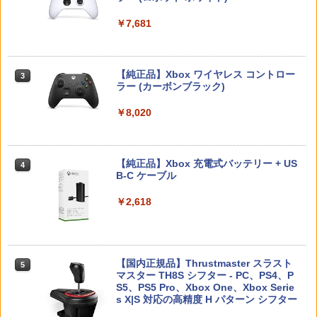
プロダクトコード 封入
￥1,078
￥6,447
￥7,681
￥7,286
【中古】ルイージマンション2
【8/10限定最大3000円OFFクーポン発行
【楽天ブックス限定先着特典+先着特
3
3
3
＆エントリーでP4倍！更に全商品ポイン
典】劇場版 転生したらスライムだった件
ホリ 【Switch2】マリオカートレーシン
3
ト3倍！】 Brook Wingman FGC コンバ
蒼海の涙編 (Blu-ray特装限定版)【Blu-ra
グホイール for Nintendo Switch2 [NSX
￥468
【純正品】Xbox ワイヤレス コントロー
3
ーター For PS5 PS4格闘ゲーム向け 変
y】(ティザービジュアル使用B6アクリル
-122]
ラー (カーボンブラック)
Nintendo Switch 2(日本語・国内専用)
換 コンバーター レバーレスアケコン用
プレート+場面写使用L判ブロマイド2種
【純正品】ディスクドライブ(CFI-ZDD1
3
3
コンバーター Fighting Stick
セット+波乗りリムル様 ミニアクリルブ
J) PlayStation 5
￥9,660
￥8,020
ロック) [ 岡咲美保 ]
￥55,491
￥8,800
￥11,849
￥9,405
【中古】【PS4】アクセル・ワールド VS
4
ソードアート・オンライン 千年の黄昏
任天堂 ［Switch2］ Nintendo Switch2
【純正品】Xbox 充電式バッテリー + US
4
4
Proコントローラー スイッチ2 プロコン
B-C ケーブル
￥559
鬼武者 Way of the Sword 通常版 [PS5
【純正品】DualSense ワイヤレスコン
トローラー プロコン BEE-A-FSSKA
ニンテンドープリペイド番号 9000円|オ
4
4
4
ソフト]
【楽天ブックス限定全巻購入特典】黄泉
トローラー ミッドナイト ブラック(CFI-
ンラインコード版
4
￥2,618
のツガイ 3(完全生産限定版)【Blu-ray】
ZCT2J01)
￥9,890
(アニメ描き下ろしイラスト使用シリアル
￥8,990
￥9,000
ナンバー入り A5 キャラファイングラフ
￥10,737
+アニメ原画アクリルクロック) [ 荒川弘
【中古美品】 ディアブロ IV(ACT) PS4
5
]
[CERO区分_Z / 18歳以上対象] 027-2608
【国内正規品】Thrustmaster スラスト
【特典】KINGDOM HEARTS Collectio
5
5
03-MO-06-fuz 万代Net店
マスター TH8S シフター - PC、PS4、P
n [I~III] Switch2版(【Switch2版購入封
ニンテンドープリペイド番号 5000円|オ
5
￥9,900
【特典】鬼武者 Way of the Sword プレ
【純正品】DualSense ワイヤレスコン
S5、PS5 Pro、Xbox One、Xbox Serie
入特典】キーブレード「LONG NIGHT
5
ンラインコード版
5
￥2,200
ミアムデラックスエディション(【初回購
トローラー(CFI-ZCT2J)
s X|S 対応の高精度 H パターン シフター
(ロングナイト)」)
入封入特典】プロダクトコード)
￥5,000