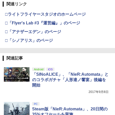
第三章 蛇神 (Amazon.co.jp限定オリジ
関連リンク
ナル三方背収納ケース付きコレクション)
(オリジナル特典:オリジナル巾着＋メー
□ライトフライヤースタジオのホームページ
カー特典:【坤と離】二振りの剣、十翼よ
り来たる！スタジオ描き下ろしイラスト
□「Flyer's Lab #3『運営編』」のページ
ボード付) [Blu-ray]
□「アナザーエデン」のページ
￥10,780
□「シノアリス」のページ
劇場版「鬼滅の刃」無限城編 第一章 猗
4
窩座再来 完全生産限定版 [Blu-ray]
関連記事
￥8,698
Android
iOS
「SINoALICE」、「NieR:Automata」と
のコラボガチャ「人形達ノ饗宴」後編を
開始
『映画 ラブライブ！蓮ノ空女学院スクー
5
2017年9月8日
ルアイドルクラブ Bloom Garden Part
y』Blu-ray（特装限定版）
PC
￥8,589
Steam版「NieR:Automata」、20日間の
35%オフセールを実施