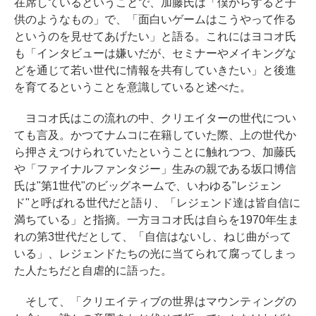
在席しているということで、加藤氏は「僕からすると子
供のようなもの」で、「面白いゲームはこうやって作る
というのを見せてあげたい」と語る。これにはヨコオ氏
も「インタビューは嫌いだが、セミナーやメイキングな
どを通じて若い世代に情報を共有していきたい」と後進
を育てるということを意識していると述べた。
ヨコオ氏はこの流れの中、クリエイターの世代につい
ても言及。かつてナムコに在籍していた際、上の世代か
ら押さえつけられていたということに触れつつ、加藤氏
や「ファイナルファンタジー」生みの親である坂口博信
氏は"第1世代"のビッグネームで、いわゆる"レジェン
ド"と呼ばれる世代だと語り、「レジェンド達は皆自信に
満ちている」と指摘。一方ヨコオ氏は自らを1970年生ま
れの第3世代だとして、「自信はないし、ねじ曲がって
いる」、レジェンドたちの光に当てられて腐ってしまっ
た人たちだと自虐的に語った。
そして、「クリエイティブの世界はマウンティングの