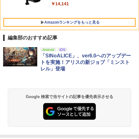
￥10,737
￥14,141
￥9,900
Bloody Love 歌劇『ババンババンバン
￥9,341
5
バンパイア』【Blu-ray】
Amazonランキングをもっと見る
￥9,927
編集部のおすすめ記事
劇場版「鬼滅の刃」無限城編 第一章 猗
Android
iOS
1
窩座再来 通常版 [Blu-ray]
「SINoALICE」、ver6.0へのアップデー
トを実施！アリスの新ジョブ「ミンスト
￥3,982
レル」登場
劇場版「鬼滅の刃」無限城編 第一章 猗
2
Google 検索で当サイトの記事を優先表示させる
窩座再来 通常版 [DVD]
￥3,523
【Amazon.co.jp限定】劇場版モノノ怪
3