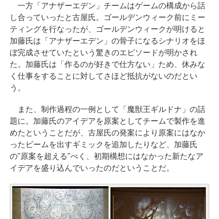
一方「アナザーエデン」チームはゲームの構成から話
し合っていったと古屋氏。ゴールデンウィーク前にミー
ティングを行なったが、ゴールデンウィークが明けると
加藤氏は「アナザーエデン」の骨子になるシナリオをほ
ぼ完成させていたという驚きのエピソードが明かされ
た。加藤氏は「作るのが好きで仕方ない」ため、休みな
く仕事をすることに対してさほど抵抗がないのだとい
う。
また、制作過程の一例として「魔獣王ギルドナ」の話
題に。加藤氏のアイデアを原案としてチームで製作を進
めたということだが、古屋氏の発案により原案にはなか
ったビームを出すギミックを追加したりなど、加藤氏
の"原案を超える"べく、初期構想にはなかった新たなア
イデアを盛り込んでいったのだということだ。