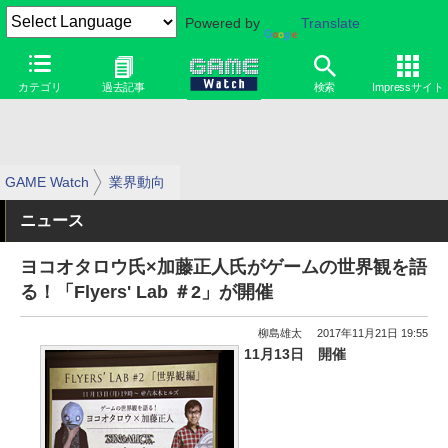
Powered by
Translate
カテゴリ
過去記事
検索
Impressサイト
GAME Watch
業界動向
ニュース
ヨコオタロウ氏×加藤正人氏がゲームの世界観を語
る！「Flyers' Lab ＃2」が開催
柳島雄太
2017年11月21日 19:55
11月13日 開催