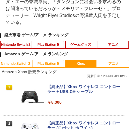
ヌ・エーの香城卓氏、「ダンジョンに出会いを求めるの
は間違っているだろうか～メモリア・フレーゼ～」プロ
デューサー、Wright Flyer Studiosの野澤武人氏を予定し
ている。
楽天市場 ゲーム/アニメ ランキング
Nintendo Switch 2
PlayStation 5
ゲームグッズ
アニメ
Amazon ゲーム/アニメ ランキング
Nintendo Switch 2
PlayStation 5
Xbox
アニメ
Nintendo Switch 2 オールインボックス
The Blood of Dawnwalker 【PS5】 EL
【中古】S彼×Night 友達以上恋人未満の
takt op．Destiny Op．2（特装限定版）
1
1
1
1
Amazon Xbox 販売ランキング
JM-30962
S彼編 咲間慧(CV:佐和真中)
【Blu-ray】 [ 内山昂輝 ]
更新日時：2026/08/09 18:12
￥9,073
￥8,321
￥330
￥8,993
スプラトゥーン レイダース|オンライン
PlayStation 5 デジタル・エディション
【純正品】Xbox ワイヤレス コントロー
1
1
1
コード版
日本語専用 Console Language: Japan
ラー + USB-C® ケーブル
ese only (CFI-2200B01)
￥5,832
￥8,300
Nintendo Switch2 ケース EVA キャリン
2
￥55,000
【中古】退屈娘は更生できない / 土門熱
グケース 耐衝撃 大容量収納 Switch 保護
【特典】EA SPORTS FC 27 PS5版
嫌な顔されながらおパンツ見せてもらい
2
2
2
&千渡レナド
ケース 収納バッグ ニンテンドー スイッ
(【先着購入封入特典】DLC引換コード)
たいR【Blu-ray】 [ 石上静香 ]
チ2 収納バッグ キャリーケース 保護 ゲ
ームカード
【純正品】Xbox ワイヤレス コントロー
￥449
￥8,329
￥9,020
2
スプラトゥーン レイダース -Switch2
Beast of Reincarnation -PS5 【特典】
ラー (ロボット ホワイト)
2
2