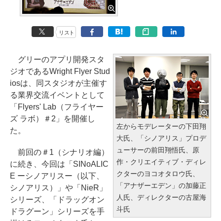
リスト
グリーのアプリ開発スタ
ジオであるWright Flyer Stud
iosは、同スタジオが主催す
る業界交流イベントとして
「Flyers' Lab（フライヤー
ズ ラボ）＃2」を開催し
左からモデレーターの下⽥翔
た。
⼤⽒、「シノアリス」プロデ
ューサーの前⽥翔悟⽒、原
前回の＃1（シナリオ編）
作・クリエイティブ・ディレ
に続き、今回は「SINoALIC
クターのヨコオタロウ⽒、
E ーシノアリスー（以下、
「アナザーエデン」の加藤正
シノアリス）」や「NieR」
⼈⽒、ディレクターの古屋海
シリーズ、「ドラッグオン
⽃⽒
ドラグーン」シリーズを手