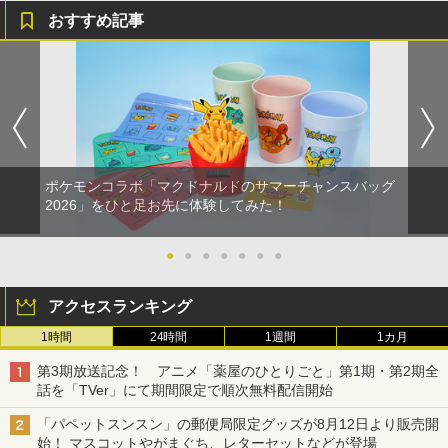
おすすめ記事
ポケモンコラボ「マクドナルドのサマーチャンスバッグ
2026」をひと足お先に体験してみた！
●
●
●
●
●
●
●
アクセスランキング
1時間
24時間
1週間
1カ月
第3期放送記念！ アニメ「薬屋のひとりごと」第1期・第2期全
話を「TVer」にて期間限定で順次無料配信開始
「パペットスンスン」の郵便局限定グッズが8月12日より販売開
始！ マスコットやがまぐち、レターセットなどが登場