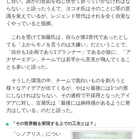
し合い。誰かの意図をねじ伏せて折っていかなければな
らない」と語ったうえで、ヨコオ氏はそのことに罪の意
識を覚えているが、レジェンド世代はそれを全く自覚な
くやっていると指摘。
これを受けて加藤氏は、自らが第1世代であったとし
ても「上からモノを言うのは大嫌い」だということで、
「自分も1企画であり1プランナー」であるが故に、「ア
ナザーエデン」チームでは若手から意見が飛んでくるこ
とも多いと語った。
そうした環境の中、チームで面白いものを創ろうと
様々なアイデアが出てくるが、やはり最後には1つの形
にしなければならない。その過程で不採用となったアイ
デアに対し、古屋氏は「最後には納得感があるように努
力はしている」のだと語った。
「その世界観を実現する上での工夫とは？」
「シノアリス」につい