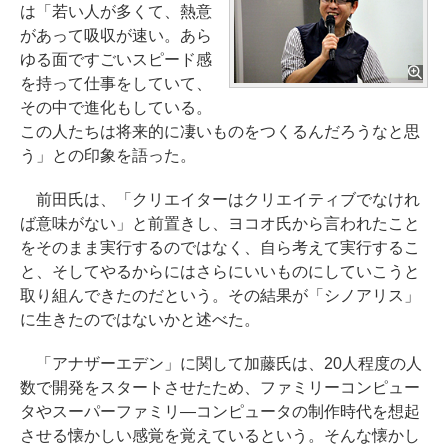
は「若い人が多くて、熱意
があって吸収が速い。あら
ゆる面ですごいスピード感
を持って仕事をしていて、
その中で進化もしている。
この人たちは将来的に凄いものをつくるんだろうなと思
う」との印象を語った。
前田氏は、「クリエイターはクリエイティブでなけれ
ば意味がない」と前置きし、ヨコオ氏から言われたこと
をそのまま実行するのではなく、自ら考えて実行するこ
と、そしてやるからにはさらにいいものにしていこうと
取り組んできたのだという。その結果が「シノアリス」
に生きたのではないかと述べた。
「アナザーエデン」に関して加藤氏は、20人程度の人
数で開発をスタートさせたため、ファミリーコンピュー
タやスーパーファミリ―コンピュータの制作時代を想起
させる懐かしい感覚を覚えているという。そんな懐かし