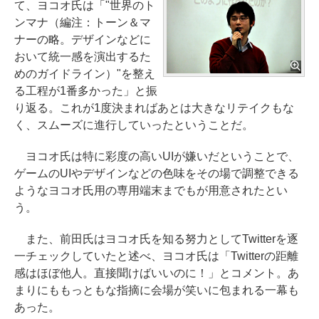
て、ヨコオ氏は「"世界のト
ンマナ（編注：トーン＆マ
ナーの略。デザインなどに
おいて統一感を演出するた
めのガイドライン）"を整え
る工程が1番多かった」と振
り返る。これが1度決まればあとは大きなリテイクもな
く、スムーズに進行していったということだ。
ヨコオ氏は特に彩度の高いUIが嫌いだということで、
ゲームのUIやデザインなどの色味をその場で調整できる
ようなヨコオ氏用の専用端末までもが用意されたとい
う。
また、前田氏はヨコオ氏を知る努力としてTwitterを逐
一チェックしていたと述べ、ヨコオ氏は「Twitterの距離
感はほぼ他人。直接聞けばいいのに！」とコメント。あ
まりにももっともな指摘に会場が笑いに包まれる一幕も
あった。