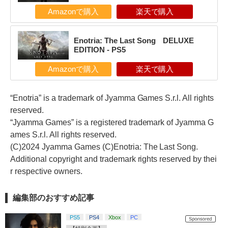
Amazonで購入
楽天で購入
Enotria: The Last Song DELUXE
EDITION - PS5
Amazonで購入
楽天で購入
“Enotria” is a trademark of Jyamma Games S.r.l. All rights
reserved.
“Jyamma Games” is a registered trademark of Jyamma G
ames S.r.l. All rights reserved.
(C)2024 Jyamma Games (C)Enotria: The Last Song.
Additional copyright and trademark rights reserved by thei
r respective owners.
編集部のおすすめ記事
PS5
PS4
Xbox
PC