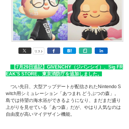
リスト
【7月29日追記】GIVENCHY（ジバンシイ）、Sig FR
EAK'S STORE、東京消防庁を追加しました。
つい先日、大型アップデートが配信されたNintendo S
witch用シミュレーション「あつまれ どうぶつの森」。
島では待望の海水浴ができるようになり、まだまだ盛り
上がりを見せている「あつ森」だが、やはり人気なのは
自由度が高いマイデザイン機能。