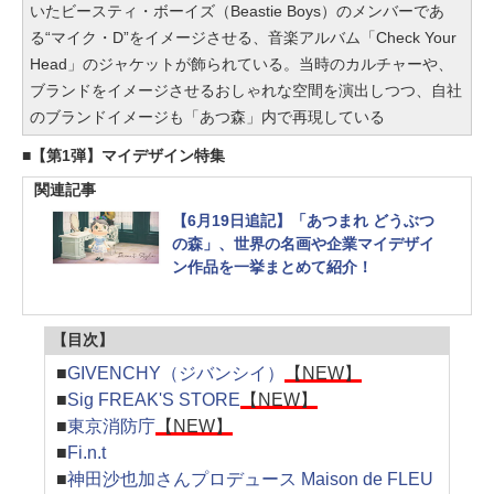
いたビースティ・ボーイズ（Beastie Boys）のメンバーであ
る“マイク・D”をイメージさせる、音楽アルバム「Check Your
Head」のジャケットが飾られている。当時のカルチャーや、
ブランドをイメージさせるおしゃれな空間を演出しつつ、自社
のブランドイメージも「あつ森」内で再現している
【第1弾】マイデザイン特集
関連記事
【6月19日追記】「あつまれ どうぶつ
の森」、世界の名画や企業マイデザイ
ン作品を一挙まとめて紹介！
【目次】
■
GIVENCHY（ジバンシイ）
【NEW】
■
Sig FREAK'S STORE
【NEW】
■
東京消防庁
【NEW】
■
Fi.n.t
■
神田沙也加さんプロデュース Maison de FLEU