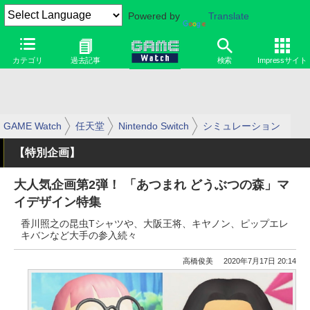
Powered by
Translate
カテゴリ
過去記事
検索
Impressサイト
GAME Watch
任天堂
Nintendo Switch
シミュレーション
【特別企画】
大人気企画第2弾！ 「あつまれ どうぶつの森」マ
イデザイン特集
香川照之の昆虫Tシャツや、大阪王将、キヤノン、ピップエレ
キバンなど大手の参入続々
高橋俊美
2020年7月17日 20:14