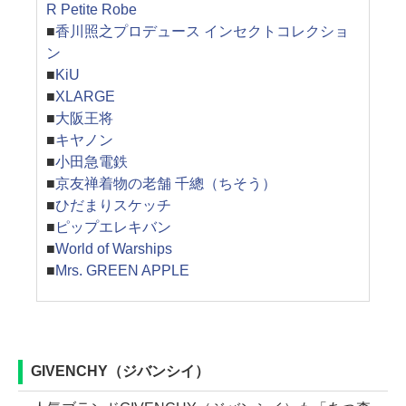
R Petite Robe
■
香川照之プロデュース インセクトコレクショ
ン
■
KiU
■
XLARGE
■
大阪王将
■
キヤノン
■
小田急電鉄
■
京友禅着物の老舗 千總（ちそう）
■
ひだまりスケッチ
■
ピップエレキバン
■
World of Warships
■
Mrs. GREEN APPLE
GIVENCHY（ジバンシイ）