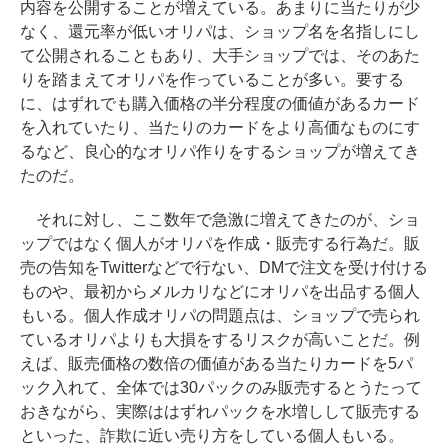
内容を公開することが増えている。あまりに当たりが少
なく、還元率が低いオリパは、ショップ名を名指しにし
て公開されることもあり、大手ショップでは、そのあた
りを踏まえてオリパを作っていることが多い。要する
に、はずれでも購入価格の半分程度の価値があるカード
を入れていたり、当たりのカードをより高価なものにす
るなど、良心的なオリパ作りをするショップが増えてき
たのだ。
それに対し、ここ数年で急激に増えてきたのが、ショ
ップではなく個人がオリパを作成・販売する行為だ。販
売の告知をTwitterなどで行ない、DMで注文を受け付ける
ものや、最初からメルカリなどにオリパを出品する個人
もいる。個人作成オリパの問題点は、ショップで売られ
ているオリパよりも大損をするリスクが高いことだ。例
えば、販売価格の数倍の価値がある当たりカードを5パ
ック入れて、全体では30パックのみ販売するとうたって
おきながら、実際ははずれパックを水増しして販売する
といった、詐欺に近い売り方をしている個人もいる。