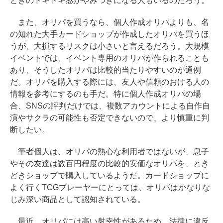
ときのドキドキ感がやみつきになる人もいるのだろう。
また、オリパを買うなら、個人作成オリパよりも、名
の知れた大手カードショップが作成したオリパを買うほ
うが、大損するリスクは小さいと言えるだろう。大規模
イベントでは、イベント専用のオリパが作られることも
あり、そうしたオリパは比較的当たりやすいのが通例
だ。オリパを購入する際には、友人や信頼のおける人の
情報を参考にするのも手だ。特に個人作成オリパの場
合、SNSの評判だけでは、複数アカウントによる自作自
演やサクラの可能性も否定できないので、より慎重に判
断したい。
筆者個人は、オリパの熱心な利用者ではないが、息子
やその友達は数百円程度の比較的安価なオリパを、とき
どきショップで購入しているようだ。カードショップに
よく行くTCGプレーヤーにとっては、オリパはかなりな
じみ深い商品として認知されている。
最近、オリパには高い射幸性があるため、法律に違反