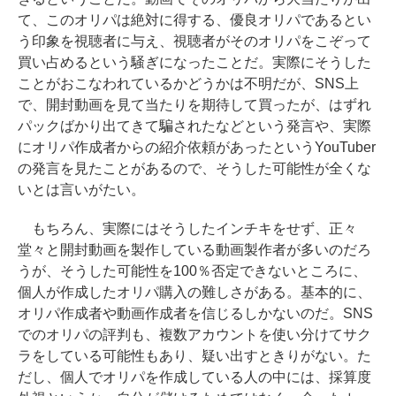
て、このオリパは絶対に得する、優良オリパであるとい
う印象を視聴者に与え、視聴者がそのオリパをこぞって
買い占めるという騒ぎになったことだ。実際にそうした
ことがおこなわれているかどうかは不明だが、SNS上
で、開封動画を見て当たりを期待して買ったが、はずれ
パックばかり出てきて騙されたなどという発言や、実際
にオリパ作成者からの紹介依頼があったというYouTuber
の発言を見たことがあるので、そうした可能性が全くな
いとは言いがたい。
もちろん、実際にはそうしたインチキをせず、正々
堂々と開封動画を製作している動画製作者が多いのだろ
うが、そうした可能性を100％否定できないところに、
個人が作成したオリパ購入の難しさがある。基本的に、
オリパ作成者や動画作成者を信じるしかないのだ。SNS
でのオリパの評判も、複数アカウントを使い分けてサク
ラをしている可能性もあり、疑い出すときりがない。た
だし、個人でオリパを作成している人の中には、採算度