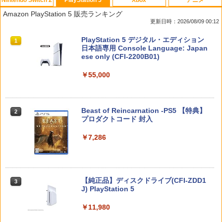
Nintendo Switch 2
PlayStation 5
Xbox
アニメ
任天堂純正/日本国内仕様【Switch 2専
送料無料Battlefield™ 6（バトルフィー
【中古美品】 PlayStation 5 ソフト モン
【中古】アナと雪の女王 3D 【ブルーレ
1
1
1
1
Amazon PlayStation 5 販売ランキング
用】Nintendo Switch 2 ACアダプタ
ルド6） 【予約特典】DLC「トゥームス
スターハンターワイルズ - PS5 [CERO区
イ】／クリステン・ベルブルーレイ／海
更新日時：2026/08/09 00:12
ー クロネコヤマト宅急便で安心お届け
トーンパック」 同梱 オリジナルBOX入
分_C/ 15歳以上対象] 026-260803-ky-17
外アニメ・定番スタジオ
(北海道：660円、沖縄県：1100円を送料
り ＆ 記念カード & LEDライト 同梱 - PS
-fuz 万代Net店
スプラトゥーン レイダース|オンライン
PlayStation 5 デジタル・エディション
として別途いただきます。) ニンテンド
5 B0FKN6ZL1H
1
1
￥574
コード版
日本語専用 Console Language: Japan
ースイッチ2 ジョイコン2
￥2,000
ese only (CFI-2200B01)
￥3,280
￥5,832
￥4,686
￥55,000
【中古】【Blu−ray】涼宮ハルヒちゃん
2
【10日は24時間限定クーポン配布】LIT
の憂鬱＆にょろ−んちゅるやさん Blu−r
2
PlayStation Portal 収納ケース PS5 リモ
HON ライソンプレイコンピューターレ
ay Disc BOX 初回限定生産 BOX
2
【中古】 ドラゴンクエストVII Reimagi
ートプレーヤー プレイステーションポー
トロ KTFC-003W(2553104)送料無料
付 / 武本康弘【監督】
2
スプラトゥーン レイダース -Switch2
Beast of Reincarnation -PS5 【特典】
2
ned／Nintendo Switch2
タル ポータブル PS Portal コントローラ
2
プロダクトコード 封入
ー プロテクトカバー 保護カバー ガラス
￥2,950
￥1,579
￥6,449
フィルム 強化ガラス ケース 収納 保護ケ
￥5,445
ース ハードケース 収納バッグ 軽量 バッ
￥7,286
グ 耐衝撃 キズ
送料無料【BRICK game テトリス
【中古】【未使用品】ズートピア2 [純正
3
3
￥3,380
ビッグ ゲーム機】ゲームウォッチ ゲ
ブルーレイ＋純正ケース]
P20倍★薄くてじょうぶな Switch2 ケー
ーム レトロゲーム 景品 粗品 携
3
Nintendo Switch 2(日本語・国内専用)
【純正品】ディスクドライブ(CFI-ZDD1
3
ス Switch / Switch2 inklink公式 収納ケ
3
帯 暇つぶし 液晶 高齢者 単純 簡
￥2,580
J) PlayStation 5
ース キャリングケース 耐衝撃 スイッチ
単 シンプル 単3電池 ミニゲーム
￥55,491
スイッチ2 Switch Switch2 ケース ポー
【当店独自で＋P10倍★要エントリー】
大きい GAME ポータブル ボケ防
3
チ カバー バッグ バック ポータブル Nint
￥11,980
【中古】[PS5] デジモンストーリー タイ
止 携帯ゲーム レトロゲーム ブロッ
endo ニンテンドー スイッチ 可愛い か
ムストレンジャー 通常版 バンダイナム
クくずし