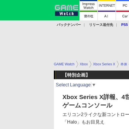
バックナンバー
リリース送付先
PS5
モバイル
eスポーツ
クラウド
PS
GAME Watch
Xbox
Xbox Series X
本体
【特別企画】
Select Language
▼
Xbox Series X
ゲームコンソール
エリコン2ライクな新コントロー
「Halo」もお目見え