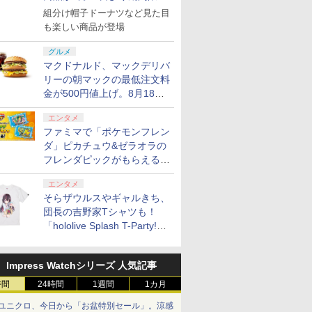
で発売
組分け帽子ドーナツなど見た目
も楽しい商品が登場
グルメ
マクドナルド、マックデリバ
リーの朝マックの最低注文料
金が500円値上げ。8月18日
より1,500円から受付
エンタメ
ファミマで「ポケモンフレン
ダ」ピカチュウ&ゼラオラの
フレンダピックがもらえるキ
ャンペーン開催！
エンタメ
そらザウルスやギャルきち、
団長の吉野家Tシャツも！
「hololive Splash T-Party!」
全Tシャツラインナップ公開
＆オンライン販売開始
Impress Watchシリーズ 人気記事
時間
24時間
1週間
1カ月
ユニクロ、今日から「お盆特別セール」。涼感