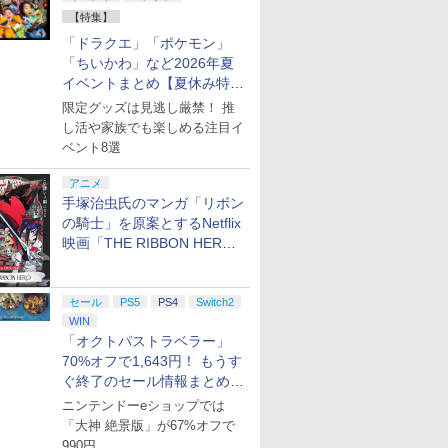
【特集】
「ドラクエ」「ポケモン」
「ちいかわ」など2026年夏
イベントまとめ【夏休み特
集】
限定グッズは見逃し厳禁！ 推
し活や家族でも楽しめる注目イ
ベント8選
アニメ
手塚治虫氏のマンガ「リボン
の騎士」を原案とするNetflix
映画「THE RIBBON HERO
リボンヒーロー」本日配信開
始
セール
PS5
PS4
Switch2
WIN
「オクトパストラベラー」
70%オフで1,643円！ もうす
ぐ終了のセール情報まとめ
【8月8日更新】
ニンテンドーeショップでは
「大神 絶景版」が67%オフで
990円