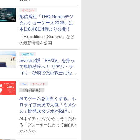
イベント
配信番組「THQ Nordicデジ
タルショーケース2026」は
本日8月8日4時より公開！
「Expeditions: Samurai」など
の最新情報を公開
Switch2
Switch 2版「FFXIV」を持っ
て鳥取砂丘へ！ リアル・サ
ゴリー砂漠で光の戦士になっ
てみた
PC
イベント
【特別企画】
AIでゲームを面白くする。ホ
ロライブ実況で人気「ミメシ
ス」開発スタジオが掲げ
る“AI活用の信念”とは？【講
AIネイティブだからこそこだわ
演レポート】
る「プレーヤーにとって面白い
かどうか」