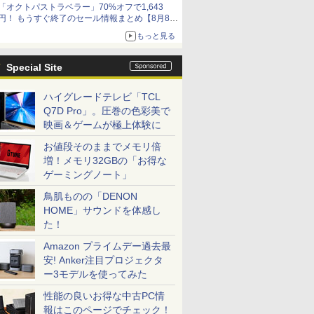
「オクトパストラベラー」70%オフで1,643
円！ もうすぐ終了のセール情報まとめ【8月8日
更新】
もっと見る
ニンテンドーeショップでは「大神 絶景版」が
67%オフで990円
Special Site
ハイグレードテレビ「TCL
Q7D Pro」。圧巻の色彩美で
映画＆ゲームが極上体験に
お値段そのままでメモリ倍
増！メモリ32GBの「お得な
ゲーミングノート」
鳥肌ものの「DENON
HOME」サウンドを体感し
た！
Amazon プライムデー過去最
安! Anker注目プロジェクタ
ー3モデルを使ってみた
性能の良いお得な中古PC情
報はこのページでチェック！