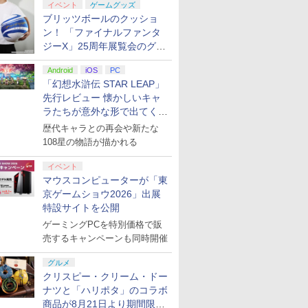
イベント
ゲームグッズ
ブリッツボールのクッショ
ン！ 「ファイナルファンタ
ジーX」25周年展覧会のグッ
ズ情報が公開
Android
iOS
PC
「幻想水滸伝 STAR LEAP」
先行レビュー 懐かしいキャ
ラたちが意外な形で出てくる
シリーズ完全新作！
歴代キャラとの再会や新たな
108星の物語が描かれる
イベント
マウスコンピューターが「東
京ゲームショウ2026」出展
特設サイトを公開
ゲーミングPCを特別価格で販
売するキャンペーンも同時開催
グルメ
クリスピー・クリーム・ドー
ナツと「ハリポタ」のコラボ
商品が8月21日より期間限定