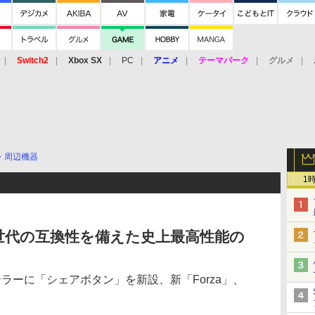
Switch2
Xbox SX
PC
アニメ
テーマパーク
グルメ
 Vita
3DS
アーケード
VR
・周辺機器
1
詳報、4世代の互換性を備えた史上最高性能の
ラーに「シェアボタン」を新設、新「Forza」、