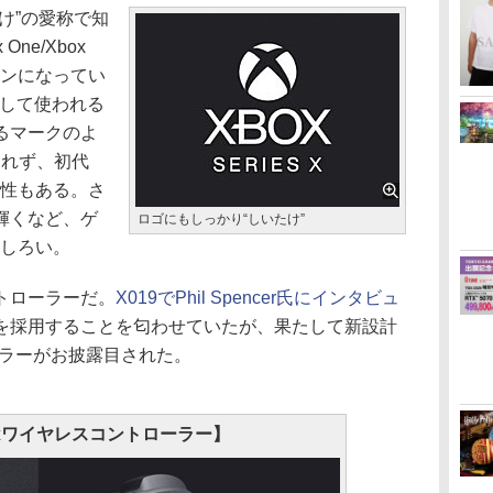
け”の愛称で知
ne/Xbox
源ボタンになってい
ンとして使われる
るマークのよ
しれず、初代
可能性もある。さ
輝くなど、ゲ
ロゴにもしっかり“しいたけ”
もしろい。
トローラーだ。
X019でPhil Spencer氏にインタビュ
を採用することを匂わせていたが、果たして新設計
ーラーがお披露目された。
oxワイヤレスコントローラー】