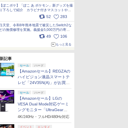
【ぽこポケ】「ぽこ あ ポケモン」新グッズを撮
り下ろしで紹介 カラビナ付きマスコットやス
クエアポーチが仲間入り
52
283
pic.x.com/XmVAgBxaW5
任天堂、令和8年熊本地震で被災したSwitch2な
どの無償修理を実施。義援金5,000万円の寄付
も発表 pic.x.com/BAYsMfUfUC
49
106
もっと見る
新記事
セール
ハード
【Amazonセール】REGZAの
ハイビジョン液晶スマートテ
レビ「24V35N(A)」がお買い
得！
セール
ハード
【Amazonセール】LGの
VESA Dual Mode対応ゲーミ
ングモニター「UltraGear
27G850A-B」がお買い得！
4K/240Hz・フルHD/480Hz対応
イベント
エンタメ