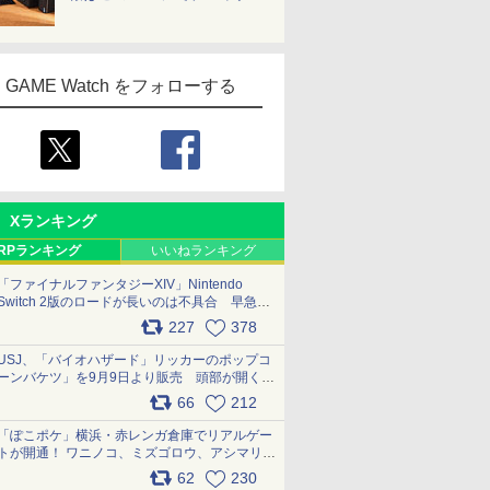
GAME Watch をフォローする
Xランキング
RPランキング
いいねランキング
「ファイナルファンタジーXIV」Nintendo
Switch 2版のロードが長いのは不具合 早急に
アップデートできるよう対応中
227
378
pic.x.com/s9S3nRCAGa
USJ、「バイオハザード」リッカーのポップコ
ーンバケツ」を9月9日より販売 頭部が開く仕
組み。味は恐怖を堪のう「味噌フレーバー」
66
212
pic.x.com/81MuXGahVM
「ぽこポケ」横浜・赤レンガ倉庫でリアルゲー
トが開通！ ワニノコ、ミズゴロウ、アシマリ登
場シーンをレポート pic.x.com/LDgEByVl6D
62
230