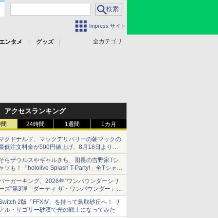
Impress サイト
全カテゴリ
エンタメ
グッズ
アクセスランキング
時間
24時間
1週間
1カ月
マクドナルド、マックデリバリーの朝マックの
最低注文料金が500円値上げ。8月18日より
1,500円から受付
そらザウルスやギャルきち、団長の吉野家Tシ
ャツも！「hololive Splash T-Party!」全Tシャツ
ラインナップ公開＆オンライン販売開始
バーガーキング、2026年“ワンパウンダーシリ
ーズ”第3弾「ダーティ ザ・ワンパウンダー」を
8月7日発売
Switch 2版「FFXIV」を持って鳥取砂丘へ！ リ
「特製ガーリックマヨソース」を使用した超大
アル・サゴリー砂漠で光の戦士になってみた
型チーズバーガー