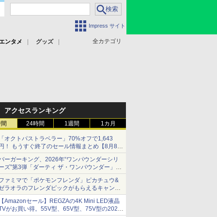
Impress サイト
全カテゴリ
エンタメ
グッズ
アクセスランキング
時間
24時間
1週間
1カ月
「オクトパストラベラー」70%オフで1,643
円！ もうすぐ終了のセール情報まとめ【8月8日
更新】
バーガーキング、2026年“ワンパウンダーシリ
ニンテンドーeショップでは「大神 絶景版」が
ーズ”第3弾「ダーティ ザ・ワンパウンダー」を
67%オフで990円
8月7日発売
ファミマで「ポケモンフレンダ」ピカチュウ&
「特製ガーリックマヨソース」を使用した超大
ゼラオラのフレンダピックがもらえるキャンペ
型チーズバーガー
ーン開催！
【Amazonセール】REGZAの4K Mini LED液晶
TVがお買い得。55V型、65V型、75V型の2026
年モデルがラインナップ