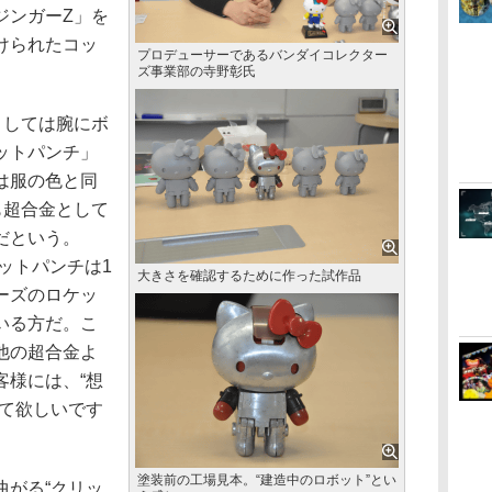
ジンガーZ」を
けられたコッ
プロデューサーであるバンダイコレクター
ズ事業部の寺野彰氏
としては腕にボ
ットパンチ」
は服の色と同
も超合金として
だという。
ットパンチは1
大きさを確認するために作った試作品
ーズのロケッ
いる方だ。こ
他の超合金よ
客様には、“想
いて欲しいです
塗装前の工場見本。“建造中のロボット”とい
がる“クリッ