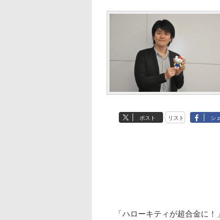
ポスト
リスト
シ
「ハローキティが超合金に！」