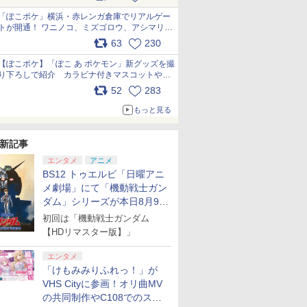
pic.x.com/81MuXGahVM
「ぽこポケ」横浜・赤レンガ倉庫でリアルゲー
トが開通！ ワニノコ、ミズゴロウ、アシマリ登
場シーンをレポート pic.x.com/LDgEByVl6D
63
230
【ぽこポケ】「ぽこ あ ポケモン」新グッズを撮
り下ろしで紹介 カラビナ付きマスコットやス
クエアポーチが仲間入り
52
283
pic.x.com/XmVAgBxaW5
もっと見る
新記事
エンタメ
アニメ
BS12 トゥエルビ「日曜アニ
メ劇場」にて「機動戦士ガン
ダム」シリーズが本日8月9日
から8週連続で放送
初回は「機動戦士ガンダム
【HDリマスター版】」
エンタメ
「けもみみりふれっ！」が
VHS Cityに参画！オリ曲MV
の共同制作やC108でのスペ