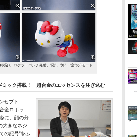
円(税込)。ロケットパンチ発射。“陸”、“海”、“空”の3モード
ギミック搭載！ 超合金のエッセンスを注ぎ込む
ンセプト
超合金ロボッ
の姿に、顔の分
の大きなネジ
ての記号”をふ