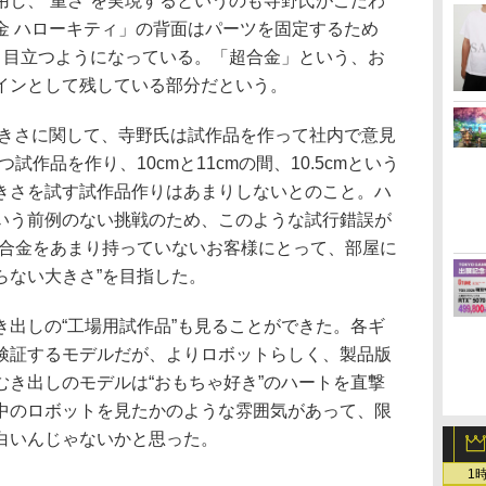
用し、“重さ”を実現するというのも寺野氏がこだわ
金 ハローキティ」の背面はパーツを固定するため
ず、目立つようになっている。「超合金」という、お
インとして残している部分だという。
きさに関して、寺野氏は試作品を作って社内で意見
つ試作品を作り、10cmと11cmの間、10.5cmという
きさを試す試作品作りはあまりしないとのこと。ハ
いう前例のない挑戦のため、このような試行錯誤が
超合金をあまり持っていないお客様にとって、部屋に
らない大きさ”を目指した。
出しの“工場用試作品”も見ることができた。各ギ
検証するモデルだが、よりロボットらしく、製品版
むき出しのモデルは“おもちゃ好き”のハートを直撃
中のロボットを見たかのような雰囲気があって、限
白いんじゃないかと思った。
1