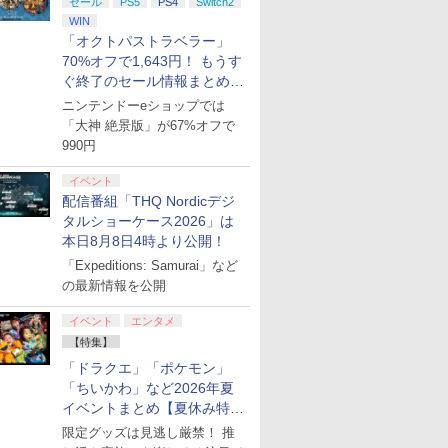
セール
PS5
PS4
Switch2
WIN
「オクトパストラベラー」
70%オフで1,643円！ もうす
ぐ終了のセール情報まとめ
【8月8日更新】
ニンテンドーeショップでは
「大神 絶景版」が67%オフで
990円
イベント
配信番組「THQ Nordicデジ
タルショーケース2026」は
本日8月8日4時より公開！
「Expeditions: Samurai」など
の最新情報を公開
イベント
エンタメ
【特集】
「ドラクエ」「ポケモン」
「ちいかわ」など2026年夏
イベントまとめ【夏休み特
集】
限定グッズは見逃し厳禁！ 推