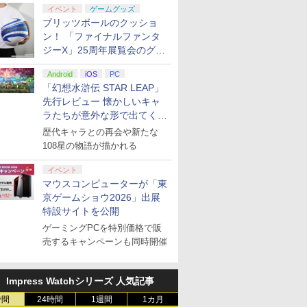
イベント
ゲームグッズ
ブリッツボールのクッショ
ン！ 「ファイナルファンタ
ジーX」25周年展覧会のグッ
ズ情報が公開
Android
iOS
PC
「幻想水滸伝 STAR LEAP」
先行レビュー 懐かしいキャ
ラたちが意外な形で出てくる
シリーズ完全新作！
歴代キャラとの再会や新たな
108星の物語が描かれる
イベント
マウスコンピューターが「東
京ゲームショウ2026」出展
特設サイトを公開
ゲーミングPCを特別価格で販
売するキャンペーンも同時開催
Impress Watchシリーズ 人気記事
時間
24時間
1週間
1カ月