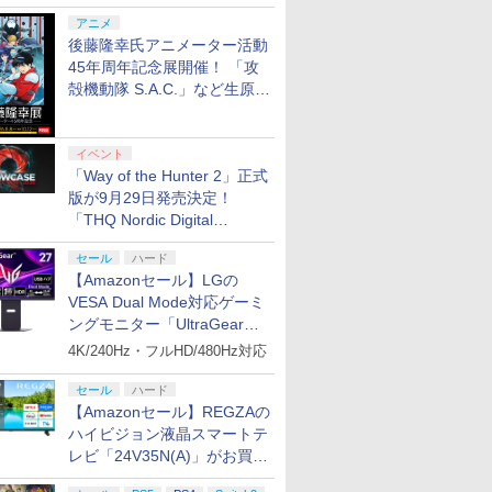
シャルコラボ広告を掲出
アニメ
後藤隆幸氏アニメーター活動
45年周年記念展開催！ 「攻
殻機動隊 S.A.C.」など生原
画、総作画監督修正が展示
イベント
「Way of the Hunter 2」正式
版が9月29日発売決定！
「THQ Nordic Digital
Showcase 2026」まとめ
セール
ハード
【Amazonセール】LGの
VESA Dual Mode対応ゲーミ
ングモニター「UltraGear
27G850A-B」がお買い得！
4K/240Hz・フルHD/480Hz対応
セール
ハード
【Amazonセール】REGZAの
ハイビジョン液晶スマートテ
レビ「24V35N(A)」がお買い
得！