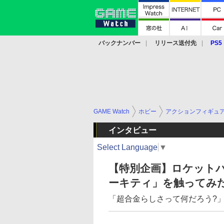
バックナンバー
リリース送付先
PS5
モバイル
eスポーツ
クラウド
PS
GAME Watch
ホビー
アクションフィギュ
インタビュー
Select Language
▼
【特別企画】ロケットパ
ーキティ」を触ってみ
「超合金らしさって何だろう?