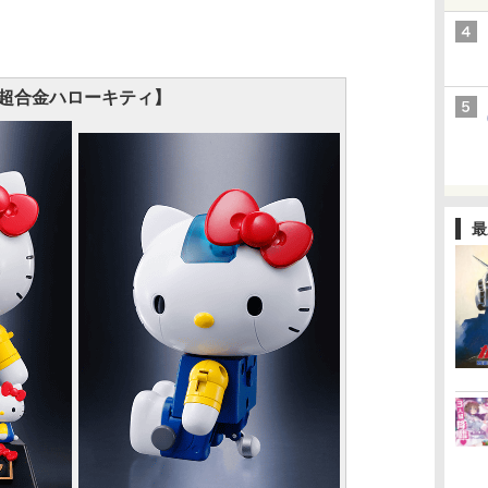
超合金ハローキティ】
最