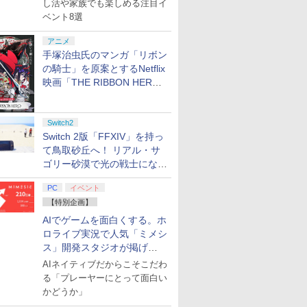
し活や家族でも楽しめる注目イ
ベント8選
アニメ
手塚治虫氏のマンガ「リボン
の騎士」を原案とするNetflix
映画「THE RIBBON HERO
リボンヒーロー」本日配信開
始
Switch2
Switch 2版「FFXIV」を持っ
て鳥取砂丘へ！ リアル・サ
ゴリー砂漠で光の戦士になっ
てみた
PC
イベント
【特別企画】
AIでゲームを面白くする。ホ
ロライブ実況で人気「ミメシ
ス」開発スタジオが掲げ
る“AI活用の信念”とは？【講
AIネイティブだからこそこだわ
演レポート】
る「プレーヤーにとって面白い
かどうか」