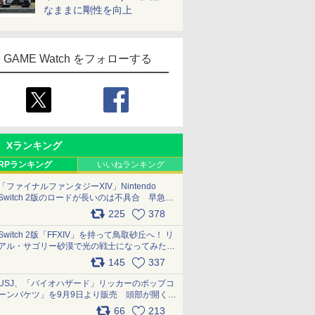
なままに剛性を向上
GAME Watch をフォローする
Xランキング
RPランキング
いいねランキング
「ファイナルファンタジーXIV」Nintendo
Switch 2版のロードが長いのは不具合 早急に
アップデートできるよう対応中
225
378
pic.x.com/s9S3nRCAGa
Switch 2版「FFXIV」を持って鳥取砂丘へ！ リ
アル・サゴリー砂漠で光の戦士になってみた
pic.x.com/qyOfL2uv1n
145
337
USJ、「バイオハザード」リッカーのポップコ
ーンバケツ」を9月9日より販売 頭部が開く仕
組み。味は恐怖を堪のう「味噌フレーバー」
66
213