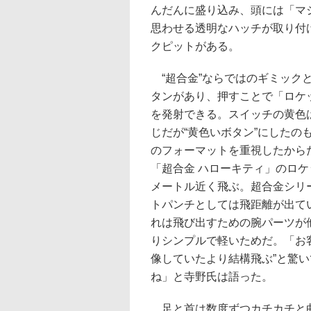
んだんに盛り込み、頭には「マ
思わせる透明なハッチが取り付
クピットがある。
“超合金”ならではのギミック
タンがあり、押すことで「ロケ
を発射できる。スイッチの黄色
じだが“黄色いボタン”にしたの
のフォーマットを重視したから
「超合金 ハローキティ」のロケ
メートル近く飛ぶ。超合金シリ
トパンチとしては飛距離が出て
れは飛び出すための腕パーツが
りシンプルで軽いためだ。「お
像していたより結構飛ぶ”と驚
ね」と寺野氏は語った。
足と首は数度ずつカチカチと曲