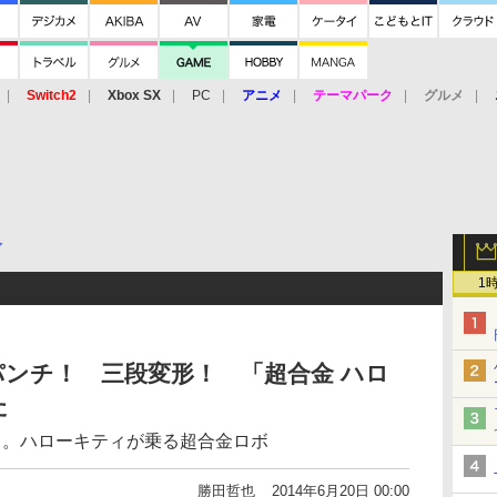
Switch2
Xbox SX
PC
アニメ
テーマパーク
グルメ
 Vita
3DS
アーケード
VR
ア
1
ンチ！ 三段変形！ 「超合金 ハロ
た
」。ハローキティが乗る超合金ロボ
勝田哲也
2014年6月20日 00:00