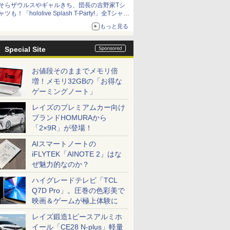
そらザウルスやギャルきち、団長の吉野家Tシ
ャツも！「hololive Splash T-Party!」全Tシャツ
ラインナップ公開＆オンライン販売開始
もっと見る
Special Site
お値段そのままでメモリ倍
増！メモリ32GBの「お得な
ゲーミングノート」
レイズのプレミアムカー向け
ブランドHOMURAから
「2×9R」が登場！
AIスマートノートの
iFLYTEK「AINOTE 2」はな
ぜ魅力的なのか？
ハイグレードテレビ「TCL
Q7D Pro」。圧巻の色彩美で
映画＆ゲームが極上体験に
レイズ鍛造1ピースアルミホ
イール「CE28 N-plus」軽量