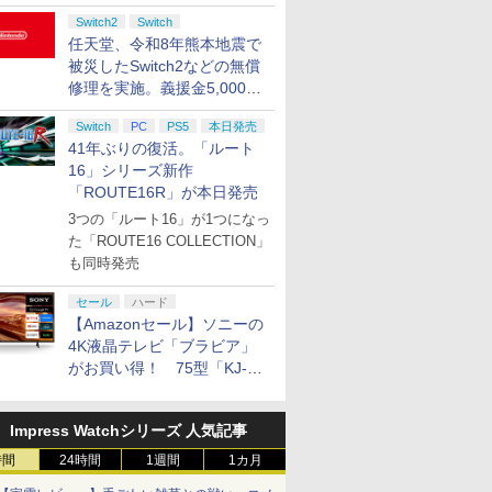
Switch2
Switch
任天堂、令和8年熊本地震で
被災したSwitch2などの無償
修理を実施。義援金5,000万
円の寄付も発表
Switch
PC
PS5
本日発売
41年ぶりの復活。「ルート
16」シリーズ新作
「ROUTE16R」が本日発売
3つの「ルート16」が1つになっ
た「ROUTE16 COLLECTION」
も同時発売
セール
ハード
【Amazonセール】ソニーの
4K液晶テレビ「ブラビア」
がお買い得！ 75型「KJ-
75X75WL」などラインナッ
プ
Impress Watchシリーズ 人気記事
時間
24時間
1週間
1カ月