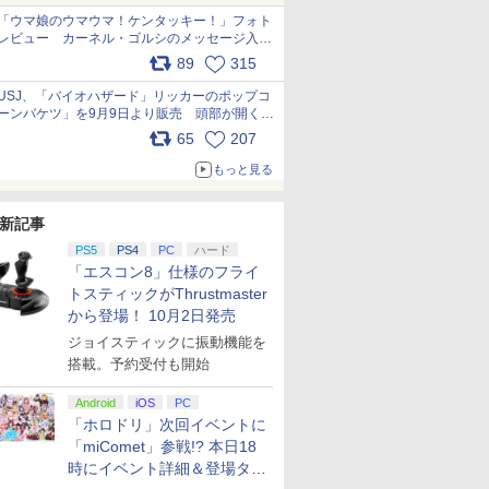
「ウマ娘のウマウマ！ケンタッキー！」フォト
レビュー カーネル・ゴルシのメッセージ入り
パッケージや描き下ろしトレカなどが登場
89
315
pic.x.com/PjnkR9vkXl
USJ、「バイオハザード」リッカーのポップコ
ーンバケツ」を9月9日より販売 頭部が開く仕
組み。味は恐怖を堪のう「味噌フレーバー」
65
207
pic.x.com/81MuXGahVM
もっと見る
新記事
PS5
PS4
PC
ハード
「エスコン8」仕様のフライ
トスティックがThrustmaster
から登場！ 10月2日発売
ジョイスティックに振動機能を
搭載。予約受付も開始
Android
iOS
PC
「ホロドリ」次回イベントに
「miComet」参戦!? 本日18
時にイベント詳細＆登場タレ