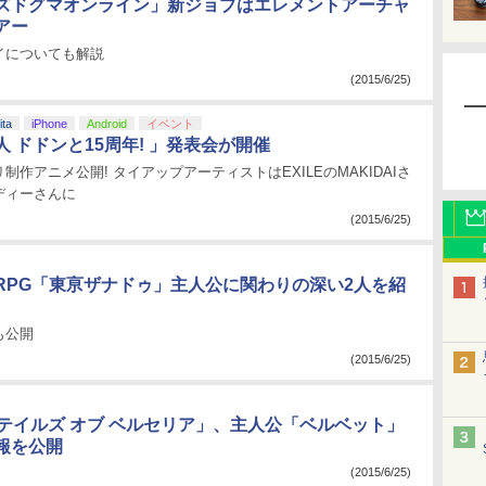
ズドグマオンライン」新ジョブはエレメントアーチャ
アー
イについても解説
(2015/6/25)
ita
iPhone
Android
イベント
 ドドンと15周年! 」発表会が開催
制作アニメ公開! タイアップアーティストはEXILEのMAKIDAIさ
ディーさんに
(2015/6/25)
RPG「東亰ザナドゥ」主人公に関わりの深い2人を紹
も公開
(2015/6/25)
3「テイルズ オブ ベルセリア」、主人公「ベルベット」
報を公開
(2015/6/25)