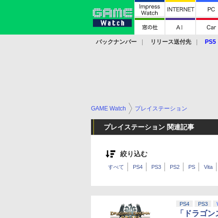
バックナンバー
リリース送付先
PS5
モバイル
eスポーツ
クラウド
PS
GAME Watch
プレイステーション
プレイステーション 関連記事
絞り込む
すべて
PS4
PS3
PS2
PS
Vita
PS4
PS3
「ドラゴン