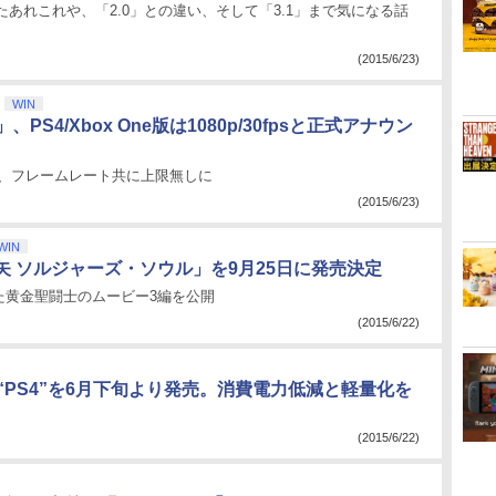
たあれこれや、「2.0」との違い、そして「3.1」まで気になる話
(2015/6/23)
WIN
 4」、PS4/Xbox One版は1080p/30fpsと正式アナウン
度、フレームレート共に上限無しに
(2015/6/23)
WIN
矢 ソルジャーズ・ソウル」を9月25日に発売決定
た黄金聖闘士のムービー3編を公開
(2015/6/22)
“PS4”を6月下旬より発売。消費電力低減と軽量化を
(2015/6/22)