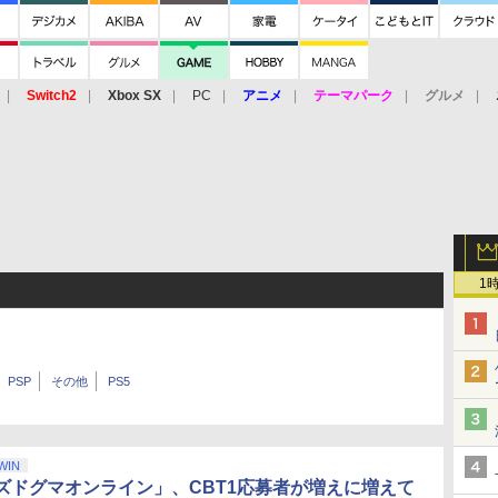
Switch2
Xbox SX
PC
アニメ
テーマパーク
グルメ
 Vita
3DS
アーケード
VR
1
PSP
その他
PS5
WIN
ズドグマオンライン」、CBT1応募者が増えに増えて