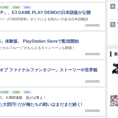
X ONE
X360
WIN
PP」、E3 GAME PLAY DEMOの日本語版が公開
ラー（CV杉田智和）ボイスによる味わいのある日本語解説
(2015/6/25)
体験版、 PlayStation Storeで配信開始
ロピカルフルーツ”がもらえるキャンペーンも開催！
最
(2015/6/25)
 オブ ファイナルファンタジー」ストーリーや世界観
(2015/6/25)
X ONE
X360
WIN
AO」大満喫連載 急がば奪え！
た大団円! だが俺たちの戦いはまだまだ続く!
(2015/6/25)