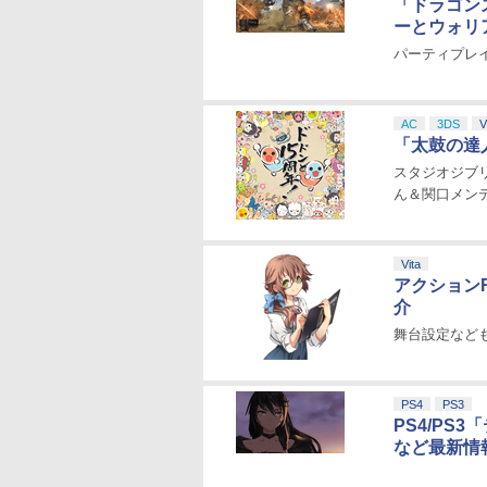
「ドラゴン
ーとウォリ
パーティプレ
AC
3DS
V
「太鼓の達人
スタジオジブリ
ん＆関口メン
Vita
アクション
介
舞台設定など
PS4
PS3
PS4/PS
など最新情