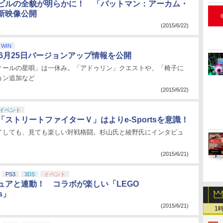
ビルの全貌が明らかに！ 「バットマン：アーカム・
新映像公開
(2015/6/22)
WIN
、6月25日バージョンアップ情報を公開
ィールの星唄」は一休み。「アドゥリン」クエストや、「椅子に
ョン追加など
(2015/6/22)
イベント
ストリートファイターＶ」はよりe-Sportsを意識！
イしても、見ても楽しい対戦格闘。杉山氏と綾野氏にインタビュ
(2015/6/21)
PS3
3DS
イベント
ュアと連動！ コラボが楽しい「LEGO
ns」
(2015/6/21)
1