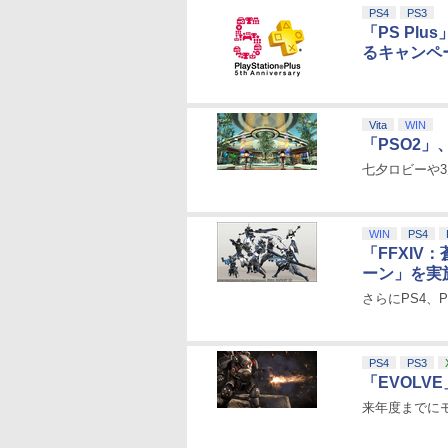
PS4
PS3
「PS Pl
るキャンペ
Vita
WIN
「PSO2
七夕ロビーや
WIN
PS4
「FFXI
ーン」を実
さらにPS4、
PS4
PS3
「EVOLV
来年度までに