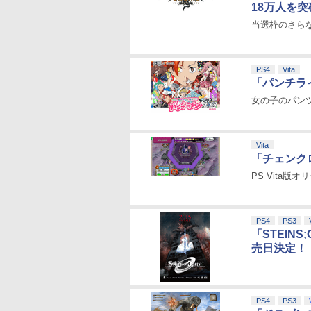
18万人を突
当選枠のさら
PS4
Vita
「パンチライ
女の子のパン
Vita
「チェンク
PS Vita
PS4
PS3
「STEINS
売日決定！
PS4
PS3