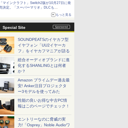
「マインクラフト」Switch2版が10月27日に発
も開始
売決定。「スーパーマリオ」DLCも
Switch版からのアップグレードも可能に
もっと見る
Special Site
SOUNDPEATSのイヤカフ型
イヤフォン「UU2イヤーカ
フ」をイヤカフマニアが語る
総合オーディオブランドに進
化するSHANLINGとは何者
か？
Amazon プライムデー過去最
安! Anker注目プロジェクタ
ー3モデルを使ってみた
性能の良いお得な中古PC情
報はこのページでチェック！
エントリーなのに脅威の実
力!「Osprey」Noble Audioワ