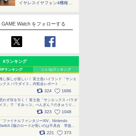
イヤレスイヤフォン4機種を
一気に聴く
GAME Watch をフォローする
Xランキング
RPランキング
いいねランキング
推し探しが楽しい！ 富士急ハイランド「サンエ
ックス パラダイス」内覧会レポート
pic.x.com/p718c0QB0k
324
1686
思わず目を引く！ 富士急「サンエックス パラダ
イス」で「すみっコ」ぺんぎん？のきゅうりド
ッグを食べてみた イラストそのままのメニュ
323
1048
ー化に挑戦。これが意外にもおいしい
pic.x.com/Kgl04hZaeg
「ファイナルファンタジーXIV」Nintendo
Switch 2版のロードが長いのは不具合 早急に
アップデートできるよう対応中
221
373
pic.x.com/s9S3nRCAGa