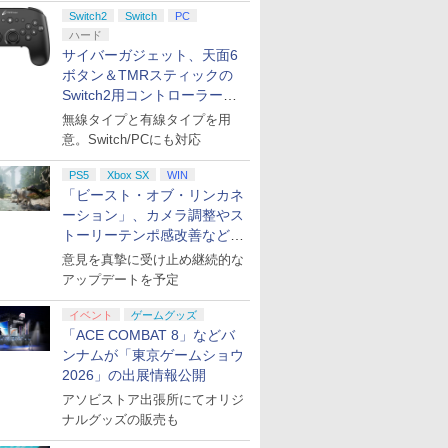
ント公開
Switch2
Switch
PC
ハード
サイバーガジェット、天面6
ボタン＆TMRスティックの
Switch2用コントローラーを9
月下旬発売！
無線タイプと有線タイプを用
意。Switch/PCにも対応
PS5
Xbox SX
WIN
「ビースト・オブ・リンカネ
ーション」、カメラ調整やス
トーリーテンポ感改善などの
アプデを1週間以内に実施
意見を真摯に受け止め継続的な
アップデートを予定
イベント
ゲームグッズ
「ACE COMBAT 8」などバ
ンナムが「東京ゲームショウ
2026」の出展情報公開
アソビストア出張所にてオリジ
ナルグッズの販売も