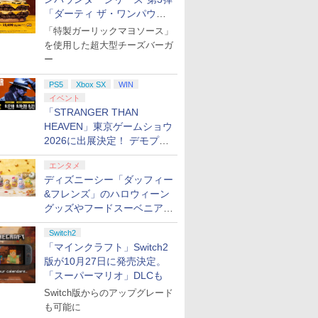
「ダーティ ザ・ワンパウン
ダー」を8月7日発売
「特製ガーリックマヨソース」
を使用した超大型チーズバーガ
ー
PS5
Xbox SX
WIN
イベント
「STRANGER THAN
HEAVEN」東京ゲームショウ
2026に出展決定！ デモプレ
イや体験型展示も
エンタメ
ディズニーシー「ダッフィー
&フレンズ」のハロウィーン
グッズやフードスーベニアが
8月25日より発売
Switch2
「マインクラフト」Switch2
版が10月27日に発売決定。
「スーパーマリオ」DLCも
Switch版からのアップグレード
も可能に