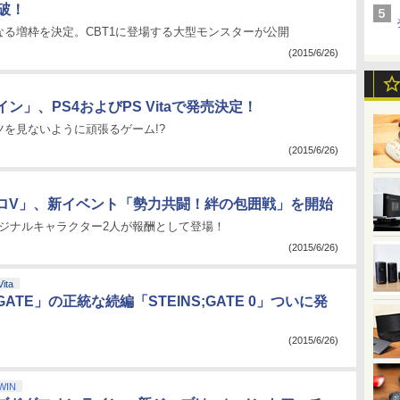
破！
なる増枠を決定。CBT1に登場する大型モンスターが公開
(2015/6/26)
ン」、PS4およびPS Vitaで発売決定！
ツを見ないように頑張るゲーム!?
(2015/6/26)
ロV」、新イベント「勢力共闘！絆の包囲戦」を開始
版オリジナルキャラクター2人が報酬として登場！
(2015/6/26)
Vita
;GATE」の正統な続編「STEINS;GATE 0」ついに発
(2015/6/26)
WIN