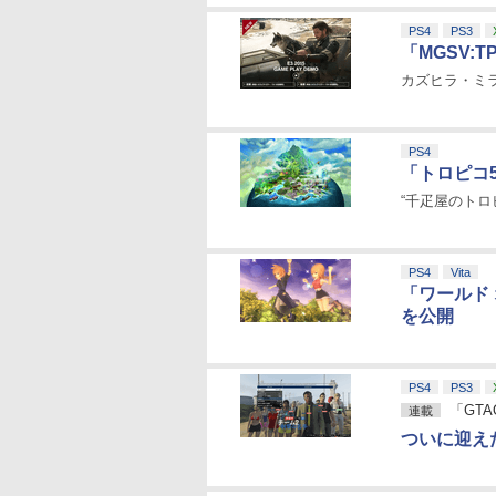
PS4
PS3
「MGSV:T
カズヒラ・ミ
PS4
「トロピコ5」
“千疋屋のト
PS4
Vita
「ワールド
を公開
PS4
PS3
「GT
連載
ついに迎え