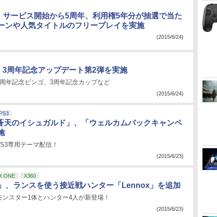
us」サービス開始から5周年、利用権5年分が抽選で当た
ーンや人気タイトルのフリープレイを実施
(2015/6/24)
」、3周年記念アップデート第2弾を実施
3周年記念ビンゴ、3周年記念カップなど
(2015/6/24)
PS3
V：蒼天のイシュガルド」、「ウェルカムバックキャンペ
施
PS3専用テーマ配信！
(2015/6/23)
X ONE
X360
E」、ランスを使う接近戦ハンター「Lennox」を追加
モンスター1体とハンター4人が新登場！
(2015/6/23)