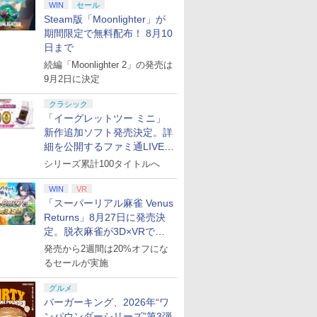
WIN
セール
Steam版「Moonlighter」が
期間限定で無料配布！ 8月10
日まで
続編「Moonlighter 2」の発売は
9月2日に決定
クラシック
「イーグレットツー ミニ」
新作追加ソフト発売決定。詳
細を公開するファミ通LIVEが
8月27日20時から配信
シリーズ累計100タイトルへ
WIN
VR
「スーパーリアル麻雀 Venus
Returns」8月27日に発売決
定。脱衣麻雀が3D×VRで復
活
発売から2週間は20%オフにな
るセールが実施
グルメ
バーガーキング、2026年“ワ
ンパウンダーシリーズ”第3弾