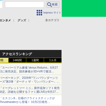
Impress サイト
全カテゴリ
エンタメ
グッズ
アクセスランキング
時間
24時間
1週間
1カ月
「スーパーリアル麻雀 Venus Returns」8月27
日に発売決定。脱衣麻雀が3D×VRで復活
発売から2週間は20%オフになるセールが実施
バーガーキング、2026年“ワンパウンダーシリ
ーズ”第3弾「ダーティ ザ・ワンパウンダー」を
8月7日発売
「イーグレットツー ミニ」新作追加ソフト発売
「特製ガーリックマヨソース」を使用した超大
決定。詳細を公開するファミ通LIVEが8月27日
型チーズバーガー
20時から配信
「エスコン8」仕様のフライトスティックが
シリーズ累計100タイトルへ
Thrustmasterから登場！ 10月2日発売
ジョイスティックに振動機能を搭載。予約受付