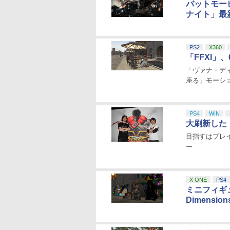
バットモー
ナイト」最
PS2
X360
「FFXI」
「ヴァナ・デ
座る」モーシ
PS4
WIN
大刷新した「
目指すはプレ
ー
X ONE
PS4
ミニフィギ
Dimensio