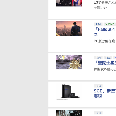
E3で発表され
を聞いた
PS4
X ONE
「Fallout
ス
PC版は解像
PS4
PS3
「聖闘士星
神聖衣を纏っ
PS4
SCE、新型
実現
PS4