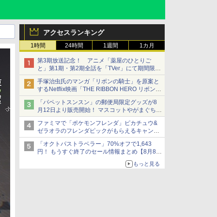
アクセスランキング
1時間
24時間
1週間
1カ月
第3期放送記念！ アニメ「薬屋のひとりご
と」第1期・第2期全話を「TVer」にて期間限定
で順次無料配信開始
手塚治虫氏のマンガ「リボンの騎士」を原案と
するNetflix映画「THE RIBBON HERO リボンヒ
ーロー」本日配信開始
「パペットスンスン」の郵便局限定グッズが8
月12日より販売開始！ マスコットやがまぐち、
レターセットなどが登場
ファミマで「ポケモンフレンダ」ピカチュウ&
ゼラオラのフレンダピックがもらえるキャンペ
ーン開催！
「オクトパストラベラー」70%オフで1,643
円！ もうすぐ終了のセール情報まとめ【8月8日
更新】
もっと見る
ニンテンドーeショップでは「大神 絶景版」が
67%オフで990円