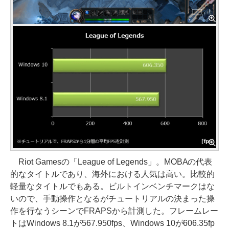
Riot Gamesの「League of Legends」。MOBAの代表
的なタイトルであり、海外における人気は高い。比較的
軽量なタイトルでもある。ビルトインベンチマークはな
いので、手動操作となるがチュートリアルの決まった操
作を行なうシーンでFRAPSから計測した。フレームレー
トはWindows 8.1が567.950fps、Windows 10が606.35fp