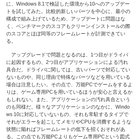
に、Windows 8.1で検証した環境から10へのアップデー
トを試してみた。比較的新しいパーツを中心に、最小の
構成で組み上げているため、アップデートに問題はな
く、ベンチマークのスコアもクリーンインストールの際
のスコアとほぼ同等のフレームレートが計測できてい
る。
アップグレードで問題となるのは、1つ目がドライバ
に起因するもの、2つ目がアプリケーションによる汚れ
具合だ。ドライバに関しては、古いパーツで対応してい
ないものや、同じ理由で特殊なパーツなどを用いている
場合は注意したい。その点で、万能PCでゲームをするよ
りは、ゲーム専用PCを用いているほうが安心と言えるか
もしれない。また、アプリケーションの汚れ具合という
のも同様だ。様々なアプリケーションのなかに、Windo
ws 10に対応していないもの、それも常駐するタイプで
それがエラーを起こしてメモリやCPUを消費するような
状態に陥ればフレームレートの低下を招くおそれがあ
る。この点でも万能PCよりもゲーム専用PCという図式