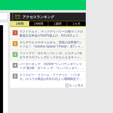
アクセスランキング
1時間
24時間
1週間
1カ月
マクドナルド、マックデリバリーの朝マックの
最低注文料金が500円値上げ。8月18日より
1,500円から受付
そらザウルスやギャルきち、団長の吉野家Tシ
ャツも！「hololive Splash T-Party!」全Tシャツ
ラインナップ公開＆オンライン販売開始
ファミマで「ポケモンフレンダ」ピカチュウ&
ゼラオラのフレンダピックがもらえるキャンペ
ーン開催！
バーガーキング、2026年“ワンパウンダーシリ
ーズ”第3弾「ダーティ ザ・ワンパウンダー」を
8月7日発売
クリスピー・クリーム・ドーナツと「ハリポ
「特製ガーリックマヨソース」を使用した超大
タ」のコラボ商品が8月21日より期間限定で発
型チーズバーガー
売
もっと見る
組分け帽子ドーナツなど見た目も楽しい商品が
登場