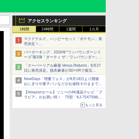
アクセスランキング
1時間
24時間
1週間
1カ月
マクドナルド、ハッピーセット「ポケモン」発
売決定！
ポケモン30周年記念で30匹が大集合
バーガーキング、2026年“ワンパウンダーシリ
ーズ”第3弾「ダーティ ザ・ワンパウンダー」を
8月7日発売
「スーパーリアル麻雀 Venus Returns」8月27
「特製ガーリックマヨソース」を使用した超大
日に発売決定。脱衣麻雀が3D×VRで復活
型チーズバーガー
発売から2週間は20%オフになるセールが実施
NewDays「増量フェス」が8月18日より開催
おにぎりや菓子パンなどがお値段そのままで最
大50%増量！
【Amazonセール】ソニーの4K液晶テレビ「ブ
ラビア」がお買い得！ 75型「KJ-75X75WL」
などラインナップ
もっと見る